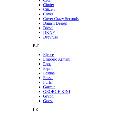
CAT
Cimier
Citizen
Cover
Cover Crazy Seconds
Danish Design
Diesel
DKNY
Dreyfuss
E-G
Elysee
Emporio Armani
Epos
Esprit
Festina
Fossil
Furla
Garmin
GEORGE KINI
Gryon
Guess
I-K