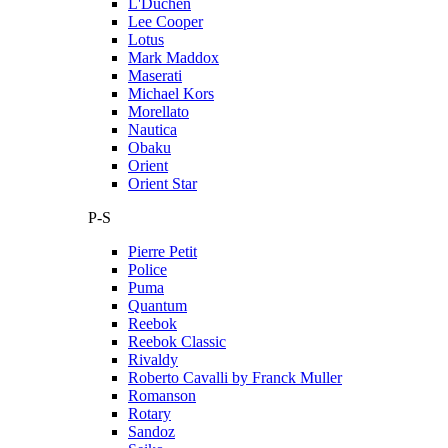
L'Duchen
Lee Cooper
Lotus
Mark Maddox
Maserati
Michael Kors
Morellato
Nautica
Obaku
Orient
Orient Star
P-S
Pierre Petit
Police
Puma
Quantum
Reebok
Reebok Classic
Rivaldy
Roberto Cavalli by Franck Muller
Romanson
Rotary
Sandoz