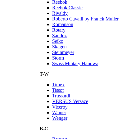
Reebok
Reebok Classic
Rivaldy
Roberto Cavalli by Franck Muller
Romanson
Rotary
Sandoz
Seiko
Skagen
Steinmeyer
Storm
Swiss Military Hanowa
T-W
Timex
Tissot
Trussardi
VERSUS Versace
Viceroy
Wainer
Wenger
В-С