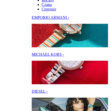
Восход
Слава
Спецназ
EMPORIO ARMANI ›
MICHAEL KORS ›
DIESEL ›