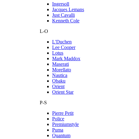
Ingersoll
Jacques Lemans
Just Cavalli
Kenneth Cole
L-O
L'Duchen
Lee Cooper
Lotus
Mark Maddox
Maserati
Morellato
Nautica
Obaku
Orient
Orient Star
P-S
Pierre Petit
Police
Premiumstyle
Puma
Quantum