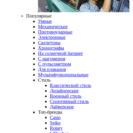
Популярные
Умные
Механические
Противоударные
Электронные
Скелетоны
Хронографы
На солнечной батарее
С шагомером
С пульсометром
Для плавания
Мультифункциональные
Стиль
Классический стиль
Дизайнерские
Военный стиль
Спортивный стиль
Дайверские
Топ-бренды
Casio
Seiko
Rotary