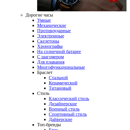
Дорогие часы
Умные
Механические
Противоударные
Электронные
Скелетоны
Хронографы
На солнечной батарее
С шагомером
Для плавания
Многофункциональные
Браслет
Стальной
Керамический
Титановый
Стиль
Классический стиль
Дизайнерские
Военный стиль
Спортивный стиль
Дайверские
Топ-бренды
Epos