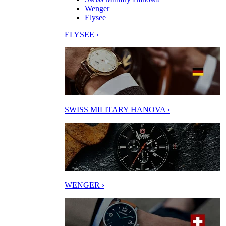
Wenger
Elysee
ELYSEE ›
SWISS MILITARY HANOVA ›
WENGER ›