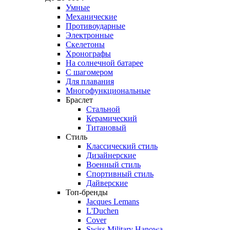
Умные
Механические
Противоударные
Электронные
Скелетоны
Хронографы
На солнечной батарее
С шагомером
Для плавания
Многофункциональные
Браслет
Стальной
Керамический
Титановый
Стиль
Классический стиль
Дизайнерские
Военный стиль
Спортивный стиль
Дайверские
Топ-бренды
Jacques Lemans
L'Duchen
Cover
Swiss Military Hanowa