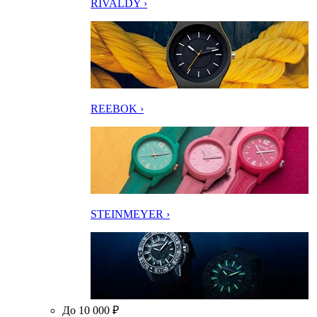
RIVALDY ›
REEBOK ›
STEINMEYER ›
До 10 000 ₽