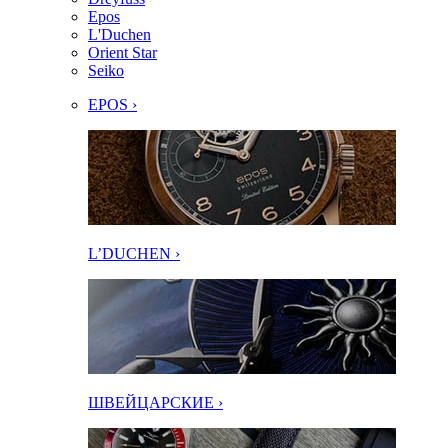
Epos
L'Duchen
Orient Star
Seiko
EPOS ›
L’DUCHEN ›
ШВЕЙЦАРСКИЕ ›