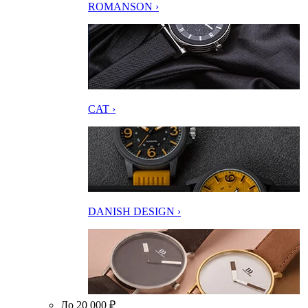
ROMANSON ›
CAT ›
DANISH DESIGN ›
До 20 000 ₽