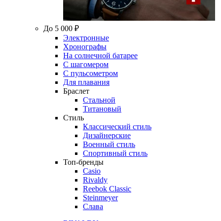
До 5 000 ₽
Электронные
Хронографы
На солнечной батарее
С шагомером
С пульсометром
Для плавания
Браслет
Стальной
Титановый
Стиль
Классический стиль
Дизайнерские
Военный стиль
Спортивный стиль
Топ-бренды
Casio
Rivaldy
Reebok Classic
Steinmeyer
Слава