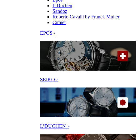
L'Duchen
Sandoz
Roberto Cavalli by Franck Muller
Cimier
EPOS ›
SEIKO ›
L’DUCHEN ›