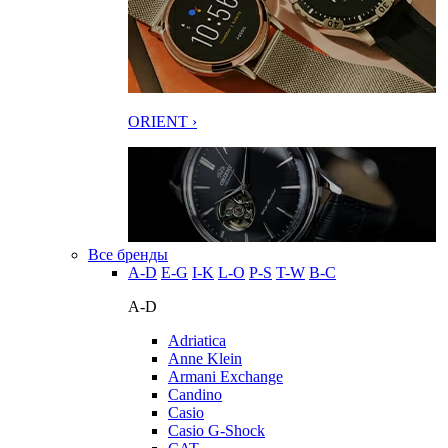
ORIENT ›
Все бренды
A-D
E-G
I-K
L-O
P-S
T-W
В-С
A-D
Adriatica
Anne Klein
Armani Exchange
Candino
Casio
Casio G-Shock