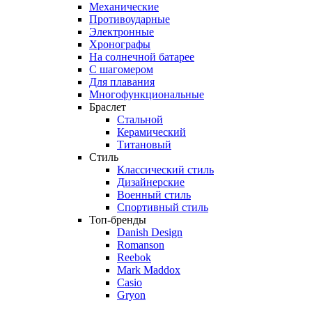
Механические
Противоударные
Электронные
Хронографы
На солнечной батарее
С шагомером
Для плавания
Многофункциональные
Браслет
Стальной
Керамический
Титановый
Стиль
Классический стиль
Дизайнерские
Военный стиль
Спортивный стиль
Топ-бренды
Danish Design
Romanson
Reebok
Mark Maddox
Casio
Gryon