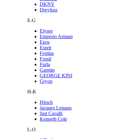
DKNY
Dreyfuss
E-G
Elysee
Emporio Armani
Epos
Esprit
Festina
Fossil
Furla
Garmin
GEORGE KINI
Gryon
H-K
Hirsch
Jacques Lemans
Just Cavalli
Kenneth Cole
L-O