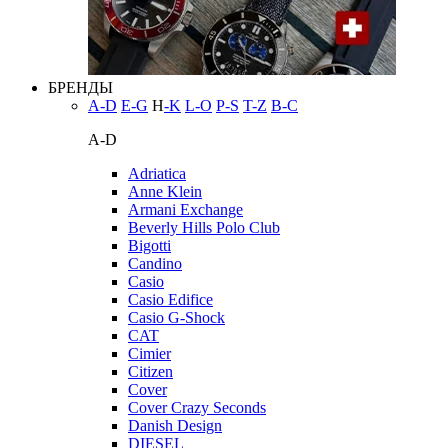
БРЕНДЫ
A-D
E-G
H
-K
L-O
P-S
T-Z
В-С
A-D
Adriatica
Anne Klein
Armani Exchange
Beverly Hills Polo Club
Bigotti
Candino
Casio
Casio Edifice
Casio G-Shock
CAT
Cimier
Citizen
Cover
Cover Crazy Seconds
Danish Design
DIESEL