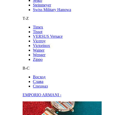
Seiko
Steinmeyer
Swiss Military Hanowa
T-Z
Timex
Tissot
VERSUS Versace
Viceroy
Victorinox
Wainer
Wenger
Zippo
В-С
Восход
Слава
Спецназ
EMPORIO ARMANI ›