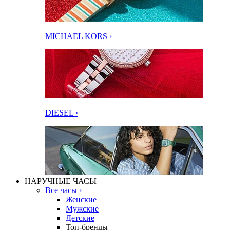
MICHAEL KORS ›
DIESEL ›
НАРУЧНЫЕ ЧАСЫ
Все часы ›
Женские
Мужские
Детские
Топ-бренды