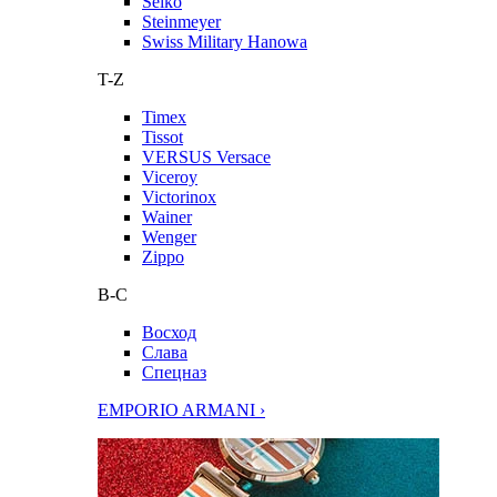
Seiko
Steinmeyer
Swiss Military Hanowa
T-Z
Timex
Tissot
VERSUS Versace
Viceroy
Victorinox
Wainer
Wenger
Zippo
В-С
Восход
Слава
Спецназ
EMPORIO ARMANI ›