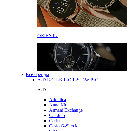
ORIENT ›
Все бренды
A-D
E-G
I-K
L-O
P-S
T-W
В-С
A-D
Adriatica
Anne Klein
Armani Exchange
Candino
Casio
Casio G-Shock