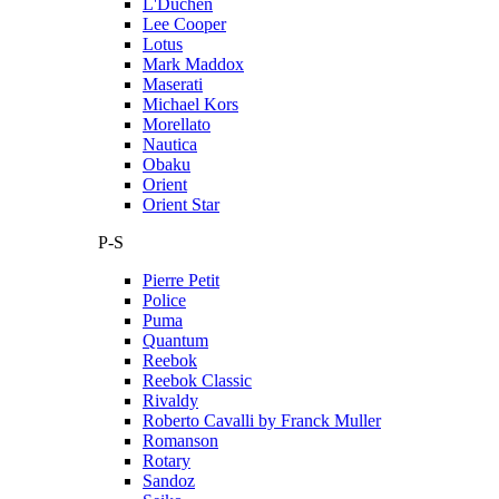
L'Duchen
Lee Cooper
Lotus
Mark Maddox
Maserati
Michael Kors
Morellato
Nautica
Obaku
Orient
Orient Star
P-S
Pierre Petit
Police
Puma
Quantum
Reebok
Reebok Classic
Rivaldy
Roberto Cavalli by Franck Muller
Romanson
Rotary
Sandoz