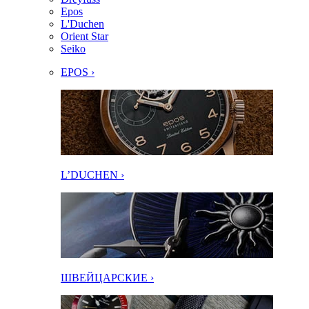
Epos
L'Duchen
Orient Star
Seiko
EPOS ›
L’DUCHEN ›
ШВЕЙЦАРСКИЕ ›