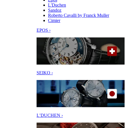
L'Duchen
Sandoz
Roberto Cavalli by Franck Muller
Cimier
EPOS ›
SEIKO ›
L’DUCHEN ›