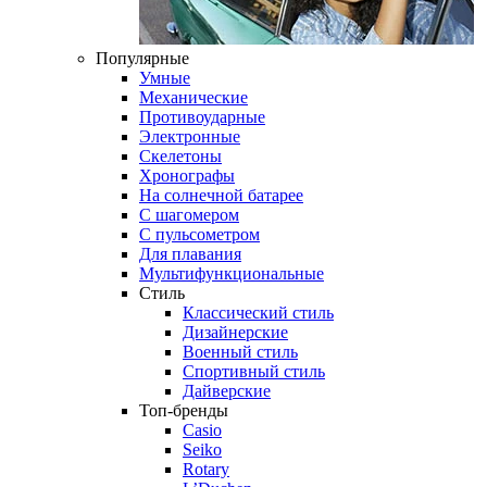
Популярные
Умные
Механические
Противоударные
Электронные
Скелетоны
Хронографы
На солнечной батарее
С шагомером
С пульсометром
Для плавания
Мультифункциональные
Стиль
Классический стиль
Дизайнерские
Военный стиль
Спортивный стиль
Дайверские
Топ-бренды
Casio
Seiko
Rotary