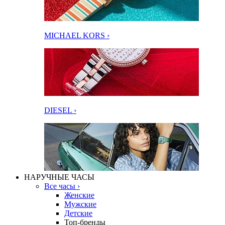
MICHAEL KORS ›
DIESEL ›
НАРУЧНЫЕ ЧАСЫ
Все часы ›
Женские
Мужские
Детские
Топ-бренды