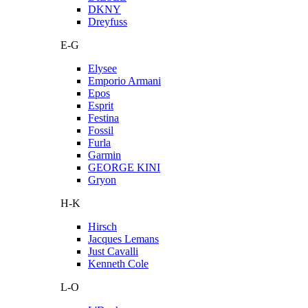
DKNY
Dreyfuss
E-G
Elysee
Emporio Armani
Epos
Esprit
Festina
Fossil
Furla
Garmin
GEORGE KINI
Gryon
H-K
Hirsch
Jacques Lemans
Just Cavalli
Kenneth Cole
L-O