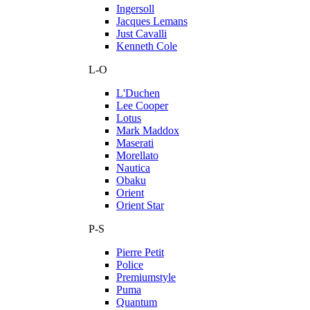
Ingersoll
Jacques Lemans
Just Cavalli
Kenneth Cole
L-O
L'Duchen
Lee Cooper
Lotus
Mark Maddox
Maserati
Morellato
Nautica
Obaku
Orient
Orient Star
P-S
Pierre Petit
Police
Premiumstyle
Puma
Quantum