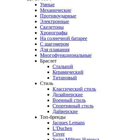
Умные
Механические
Противоударные
Электронные
Скелетоны
Хронографы
На солнечной батарее
С шагомером
Для плавания
Многофункциональные
Браслет
Стальной
Керамический
Титановый
Стиль
Классический стиль
Дизайнерские
Военный стиль
Спортивный стиль
Дайверские
Топ-бренды
Jacques Lemans
L'Duchen
Cover
Swiss Military Hanowa