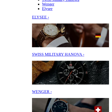
Wenger
Elysee
ELYSEE ›
SWISS MILITARY HANOVA ›
WENGER ›