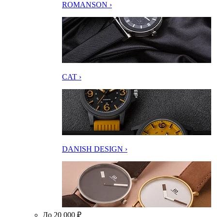
ROMANSON ›
CAT ›
DANISH DESIGN ›
До 20 000 ₽