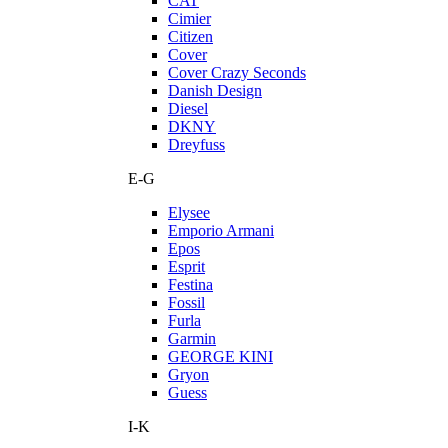
CAT
Cimier
Citizen
Cover
Cover Crazy Seconds
Danish Design
Diesel
DKNY
Dreyfuss
E-G
Elysee
Emporio Armani
Epos
Esprit
Festina
Fossil
Furla
Garmin
GEORGE KINI
Gryon
Guess
I-K