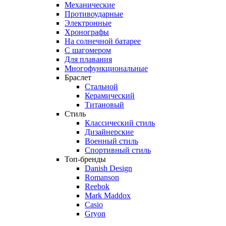
Механические
Противоударные
Электронные
Хронографы
На солнечной батарее
С шагомером
Для плавания
Многофункциональные
Браслет
Стальной
Керамический
Титановый
Стиль
Классический стиль
Дизайнерские
Военный стиль
Спортивный стиль
Топ-бренды
Danish Design
Romanson
Reebok
Mark Maddox
Casio
Gryon