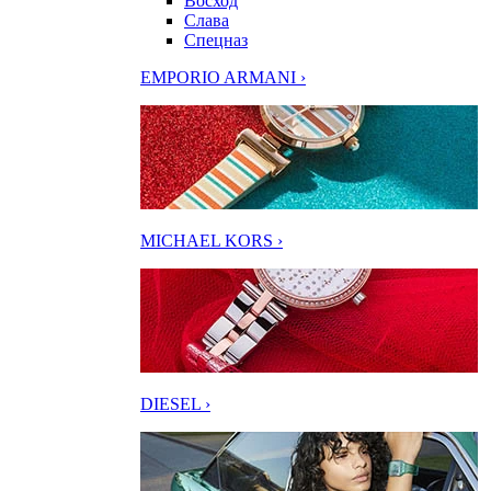
Восход
Слава
Спецназ
EMPORIO ARMANI ›
MICHAEL KORS ›
DIESEL ›