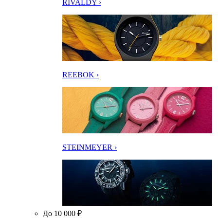
RIVALDY ›
REEBOK ›
STEINMEYER ›
До 10 000 ₽