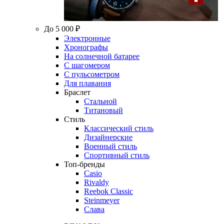
До 5 000 ₽
Электронные
Хронографы
На солнечной батарее
С шагомером
С пульсометром
Для плавания
Браслет
Стальной
Титановый
Стиль
Классический стиль
Дизайнерские
Военный стиль
Спортивный стиль
Топ-бренды
Casio
Rivaldy
Reebok Classic
Steinmeyer
Слава