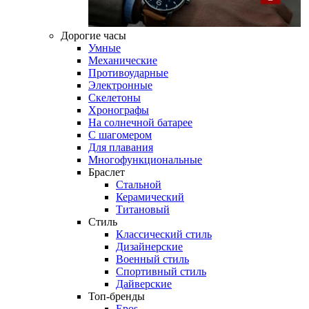
Дорогие часы
Умные
Механические
Противоударные
Электронные
Скелетоны
Хронографы
На солнечной батарее
С шагомером
Для плавания
Многофункциональные
Браслет
Стальной
Керамический
Титановый
Стиль
Классический стиль
Дизайнерские
Военный стиль
Спортивный стиль
Дайверские
Топ-бренды
Epos