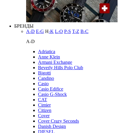
БРЕНДЫ
A-D
E-G
H
-K
L-O
P-S
T-Z
В-С
A-D
Adriatica
Anne Klein
Armani Exchange
Beverly Hills Polo Club
Bigotti
Candino
Casio
Casio Edifice
Casio G-Shock
CAT
Cimier
Citizen
Cover
Cover Crazy Seconds
Danish Design
DIESEL