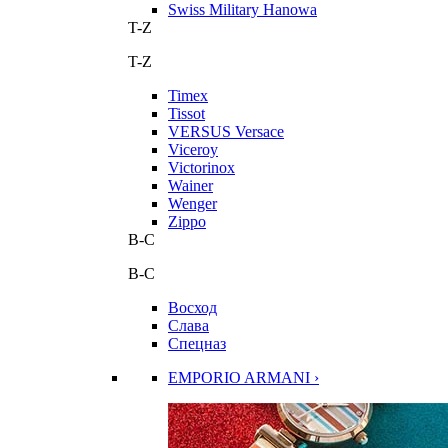
Swiss Military Hanowa
T-Z
T-Z
Timex
Tissot
VERSUS Versace
Viceroy
Victorinox
Wainer
Wenger
Zippo
В-С
В-С
Восход
Слава
Спецназ
EMPORIO ARMANI ›