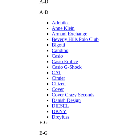
A-D
A-D
Adriatica
Anne Klein
Armani Exchange
Beverly Hills Polo Club
Bigotti
Candino
Casio
Casio Edifice
Casio G-Shock
CAT
Cimier
Citizen
Cover
Cover Crazy Seconds
Danish Design
DIESEL
DKNY
Dreyfuss
E-G
E-G