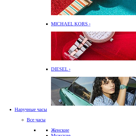
MICHAEL KORS ›
DIESEL ›
Наручные часы
Все часы
Женские
Мужские