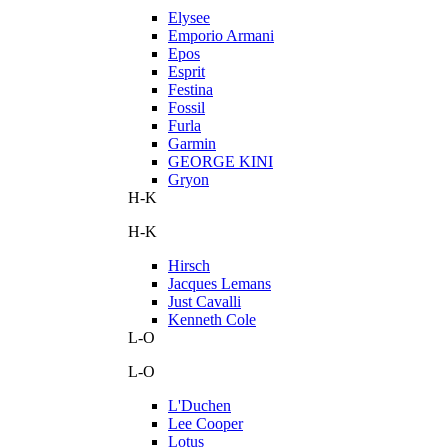
Elysee
Emporio Armani
Epos
Esprit
Festina
Fossil
Furla
Garmin
GEORGE KINI
Gryon
H-K
H-K
Hirsch
Jacques Lemans
Just Cavalli
Kenneth Cole
L-O
L-O
L'Duchen
Lee Cooper
Lotus