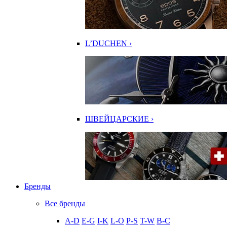
L’DUCHEN ›
ШВЕЙЦАРСКИЕ ›
Бренды
Все бренды
A-D
E-G
I-K
L-O
P-S
T-W
В-С