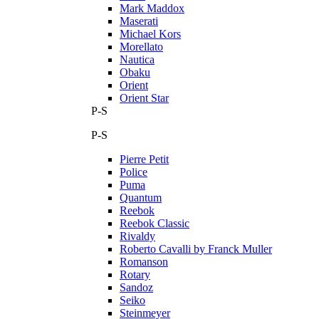
Mark Maddox
Maserati
Michael Kors
Morellato
Nautica
Obaku
Orient
Orient Star
P-S
P-S
Pierre Petit
Police
Puma
Quantum
Reebok
Reebok Classic
Rivaldy
Roberto Cavalli by Franck Muller
Romanson
Rotary
Sandoz
Seiko
Steinmeyer