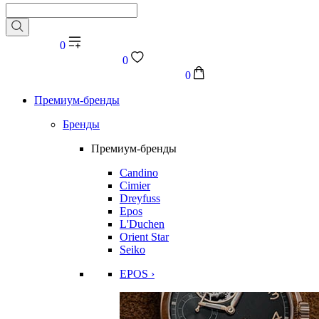
0
0
0
Премиум-бренды
Бренды
Премиум-бренды
Candino
Cimier
Dreyfuss
Epos
L'Duchen
Orient Star
Seiko
EPOS ›