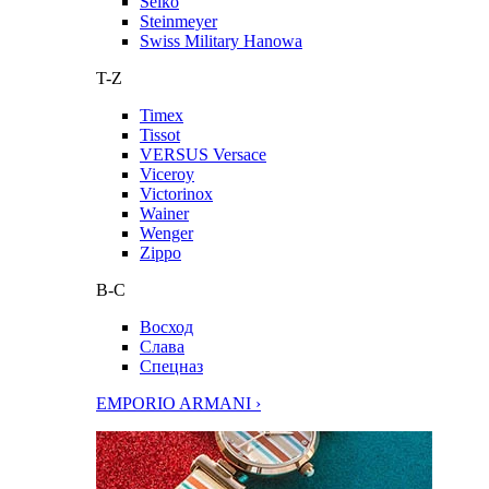
Seiko
Steinmeyer
Swiss Military Hanowa
T-Z
Timex
Tissot
VERSUS Versace
Viceroy
Victorinox
Wainer
Wenger
Zippo
В-С
Восход
Слава
Спецназ
EMPORIO ARMANI ›