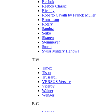
Reebok
Reebok Classic
Rivaldy
Roberto Cavalli by Franck Muller
Romanson
Rotary
Sandoz
Seiko
Skagen
Steinmeyer
Storm
Swiss Military Hanowa
T-W
Timex
Tissot
Trussardi
VERSUS Versace
Viceroy
Wainer
Wenger
В-С