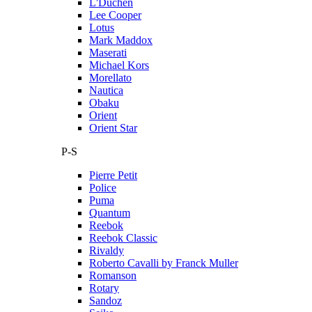
L'Duchen
Lee Cooper
Lotus
Mark Maddox
Maserati
Michael Kors
Morellato
Nautica
Obaku
Orient
Orient Star
P-S
Pierre Petit
Police
Puma
Quantum
Reebok
Reebok Classic
Rivaldy
Roberto Cavalli by Franck Muller
Romanson
Rotary
Sandoz