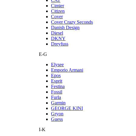
CAT
Cimier
Citizen
Cover
Cover Crazy Seconds
Danish Design
Diesel
DKNY
Dreyfuss
E-G
Elysee
Emporio Armani
Epos
Esprit
Festina
Fossil
Furla
Garmin
GEORGE KINI
Gryon
Guess
I-K