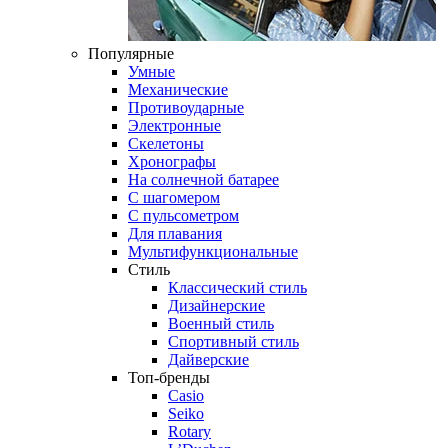
Популярные
Умные
Механические
Противоударные
Электронные
Скелетоны
Хронографы
На солнечной батарее
С шагомером
С пульсометром
Для плавания
Мультифункциональные
Стиль
Классический стиль
Дизайнерские
Военный стиль
Спортивный стиль
Дайверские
Топ-бренды
Casio
Seiko
Rotary