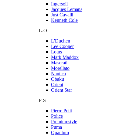
Ingersoll
Jacques Lemans
Just Cavalli
Kenneth Cole
L-O
L'Duchen
Lee Cooper
Lotus
Mark Maddox
Maserati
Morellato
Nautica
Obaku
Orient
Orient Star
P-S
Pierre Petit
Police
Premiumstyle
Puma
Quantum