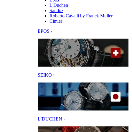
L'Duchen
Sandoz
Roberto Cavalli by Franck Muller
Cimier
EPOS ›
SEIKO ›
L’DUCHEN ›