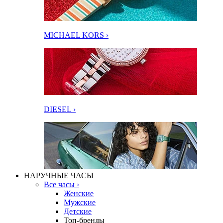
MICHAEL KORS ›
DIESEL ›
НАРУЧНЫЕ ЧАСЫ
Все часы ›
Женские
Мужские
Детские
Топ-бренды