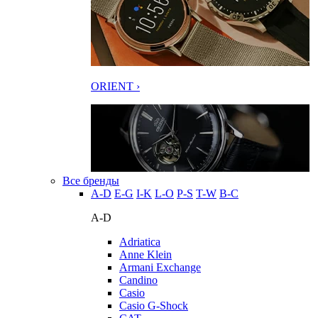
ORIENT ›
Все бренды
A-D
E-G
I-K
L-O
P-S
T-W
В-С
A-D
Adriatica
Anne Klein
Armani Exchange
Candino
Casio
Casio G-Shock