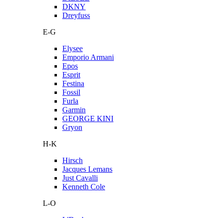
DKNY
Dreyfuss
E-G
Elysee
Emporio Armani
Epos
Esprit
Festina
Fossil
Furla
Garmin
GEORGE KINI
Gryon
H-K
Hirsch
Jacques Lemans
Just Cavalli
Kenneth Cole
L-O