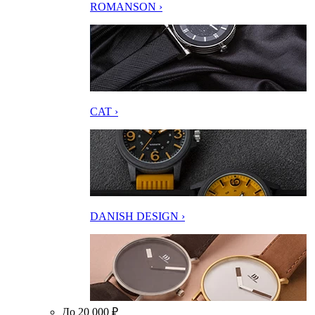
ROMANSON ›
CAT ›
DANISH DESIGN ›
До 20 000 ₽