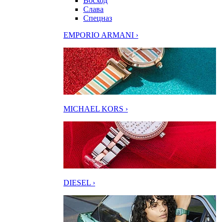
Восход
Слава
Спецназ
EMPORIO ARMANI ›
MICHAEL KORS ›
DIESEL ›