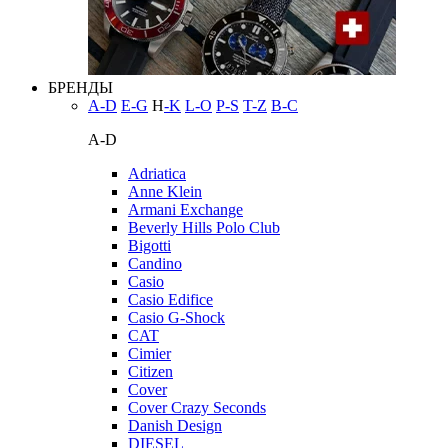
БРЕНДЫ
A-D
E-G
H
-K
L-O
P-S
T-Z
В-С
A-D
Adriatica
Anne Klein
Armani Exchange
Beverly Hills Polo Club
Bigotti
Candino
Casio
Casio Edifice
Casio G-Shock
CAT
Cimier
Citizen
Cover
Cover Crazy Seconds
Danish Design
DIESEL