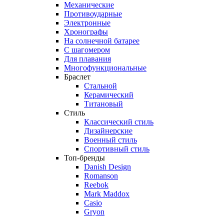
Механические
Противоударные
Электронные
Хронографы
На солнечной батарее
С шагомером
Для плавания
Многофункциональные
Браслет
Стальной
Керамический
Титановый
Стиль
Классический стиль
Дизайнерские
Военный стиль
Спортивный стиль
Топ-бренды
Danish Design
Romanson
Reebok
Mark Maddox
Casio
Gryon