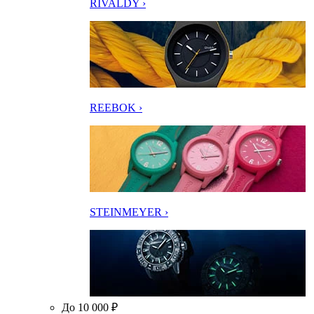
RIVALDY ›
REEBOK ›
STEINMEYER ›
До 10 000 ₽