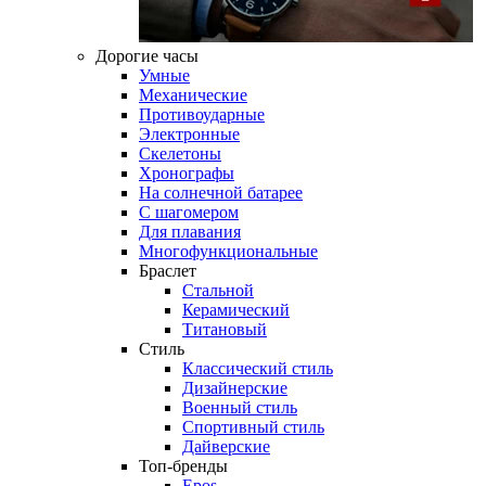
Дорогие часы
Умные
Механические
Противоударные
Электронные
Скелетоны
Хронографы
На солнечной батарее
С шагомером
Для плавания
Многофункциональные
Браслет
Стальной
Керамический
Титановый
Стиль
Классический стиль
Дизайнерские
Военный стиль
Спортивный стиль
Дайверские
Топ-бренды
Epos