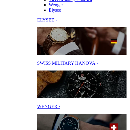
Wenger
Elysee
ELYSEE ›
SWISS MILITARY HANOVA ›
WENGER ›