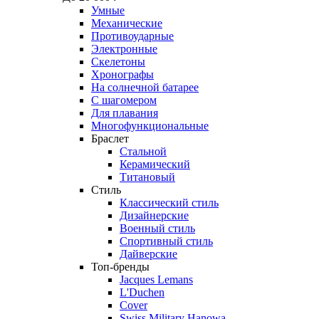
Умные
Механические
Противоударные
Электронные
Скелетоны
Хронографы
На солнечной батарее
С шагомером
Для плавания
Многофункциональные
Браслет
Стальной
Керамический
Титановый
Стиль
Классический стиль
Дизайнерские
Военный стиль
Спортивный стиль
Дайверские
Топ-бренды
Jacques Lemans
L'Duchen
Cover
Swiss Military Hanowa