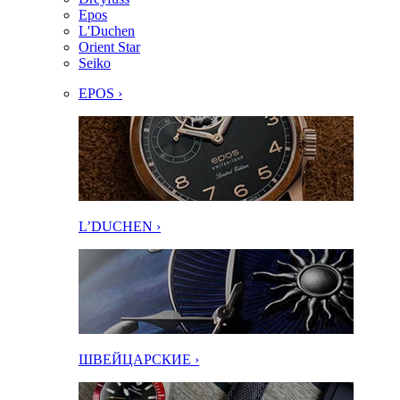
Epos
L'Duchen
Orient Star
Seiko
EPOS ›
L’DUCHEN ›
ШВЕЙЦАРСКИЕ ›