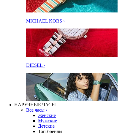
MICHAEL KORS ›
DIESEL ›
НАРУЧНЫЕ ЧАСЫ
Все часы ›
Женские
Мужские
Детские
Топ-бренды