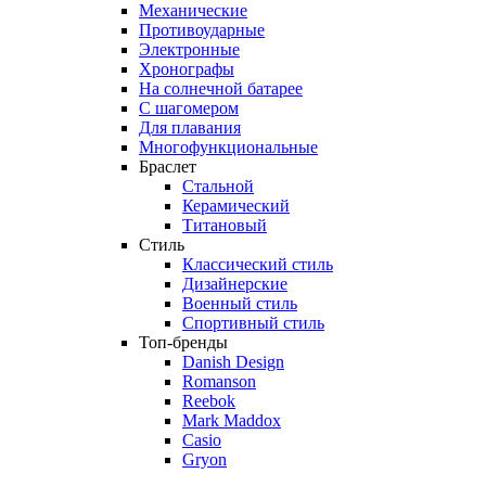
Механические
Противоударные
Электронные
Хронографы
На солнечной батарее
С шагомером
Для плавания
Многофункциональные
Браслет
Стальной
Керамический
Титановый
Стиль
Классический стиль
Дизайнерские
Военный стиль
Спортивный стиль
Топ-бренды
Danish Design
Romanson
Reebok
Mark Maddox
Casio
Gryon