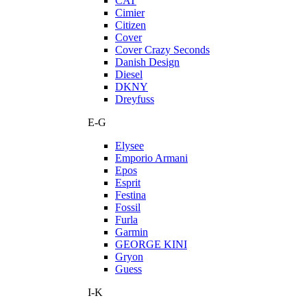
CAT
Cimier
Citizen
Cover
Cover Crazy Seconds
Danish Design
Diesel
DKNY
Dreyfuss
E-G
Elysee
Emporio Armani
Epos
Esprit
Festina
Fossil
Furla
Garmin
GEORGE KINI
Gryon
Guess
I-K