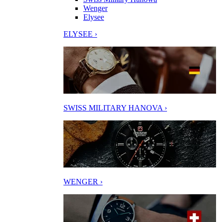
Wenger
Elysee
ELYSEE ›
SWISS MILITARY HANOVA ›
WENGER ›