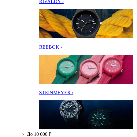
RIVALDY ›
REEBOK ›
STEINMEYER ›
До 10 000 ₽