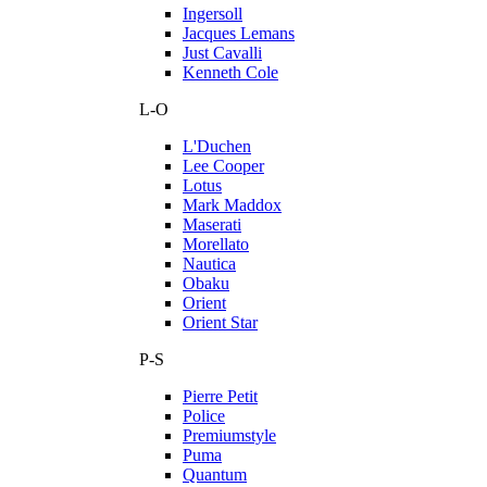
Ingersoll
Jacques Lemans
Just Cavalli
Kenneth Cole
L-O
L'Duchen
Lee Cooper
Lotus
Mark Maddox
Maserati
Morellato
Nautica
Obaku
Orient
Orient Star
P-S
Pierre Petit
Police
Premiumstyle
Puma
Quantum