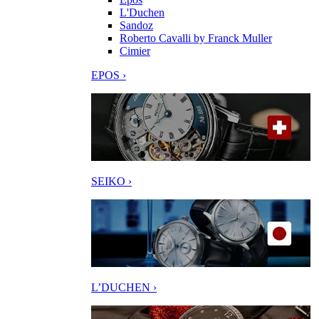
L'Duchen
Sandoz
Roberto Cavalli by Franck Muller
Cimier
EPOS ›
SEIKO ›
L’DUCHEN ›