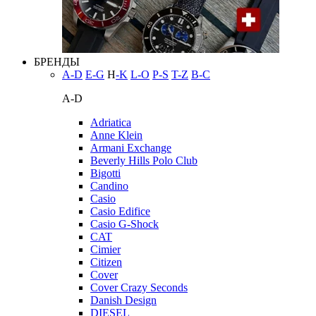
БРЕНДЫ
A-D
E-G
H
-K
L-O
P-S
T-Z
В-С
A-D
Adriatica
Anne Klein
Armani Exchange
Beverly Hills Polo Club
Bigotti
Candino
Casio
Casio Edifice
Casio G-Shock
CAT
Cimier
Citizen
Cover
Cover Crazy Seconds
Danish Design
DIESEL