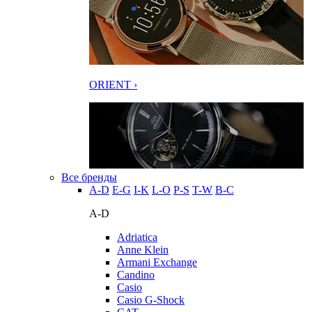
ORIENT ›
Все бренды
A-D
E-G
I-K
L-O
P-S
T-W
В-С
A-D
Adriatica
Anne Klein
Armani Exchange
Candino
Casio
Casio G-Shock