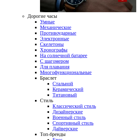
Дорогие часы
Умные
Механические
Противоударные
Электронные
Скелетоны
Хронографы
На солнечной батарее
С шагомером
Для плавания
Многофункциональные
Браслет
Стальной
Керамический
Титановый
Стиль
Классический стиль
Дизайнерские
Военный стиль
Спортивный стиль
Дайверские
Топ-бренды
Epos