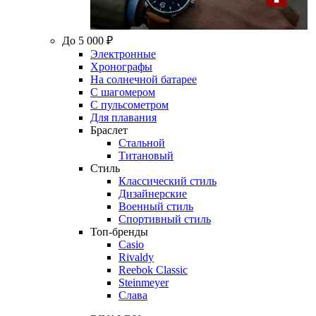
До 5 000 ₽
Электронные
Хронографы
На солнечной батарее
С шагомером
С пульсометром
Для плавания
Браслет
Стальной
Титановый
Стиль
Классический стиль
Дизайнерские
Военный стиль
Спортивный стиль
Топ-бренды
Casio
Rivaldy
Reebok Classic
Steinmeyer
Слава