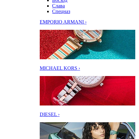
Восход
Слава
Спецназ
EMPORIO ARMANI ›
MICHAEL KORS ›
DIESEL ›