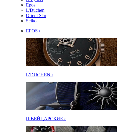
Epos
L'Duchen
Orient Star
Seiko
EPOS ›
L’DUCHEN ›
ШВЕЙЦАРСКИЕ ›