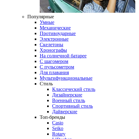
Популярные
Умные
Механические
Противоударные
Электронные
Скелетоны
Хронографы
На солнечной батарее
С шагомером
С пульсометром
Для плавания
Мультифункциональные
Стиль
Классический стиль
Дизайнерские
Военный стиль
Спортивный стиль
Дайверские
Топ-бренды
Casio
Seiko
Rotary