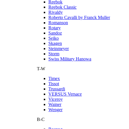
Reebok
Reebok Classic
Rivaldy
Roberto Cavalli by Franck Muller
Romanson
Rotary
Sandoz
Seiko
Skagen
Steinmeyer
Storm
Swiss Military Hanowa
T-W
Timex
Tissot
Trussardi
VERSUS Versace
Viceroy
Wainer
Wenger
В-С