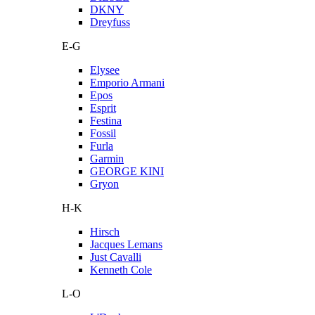
DKNY
Dreyfuss
E-G
Elysee
Emporio Armani
Epos
Esprit
Festina
Fossil
Furla
Garmin
GEORGE KINI
Gryon
H-K
Hirsch
Jacques Lemans
Just Cavalli
Kenneth Cole
L-O