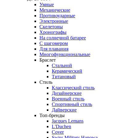
Умные
Механические
Противоударные
Электронные
Скелетоны
Хронографы
На солнечной батарее
С шагомером
Для плавания
Многофункциональные
Браслет
Стальной
Керамический
Титановый
Стиль
Классический стиль
Дизайнерские
Военный стиль
Спортивный стиль
Дайверские
Топ-бренды
Jacques Lemans
L'Duchen
Cover
Swiss Military Hanowa