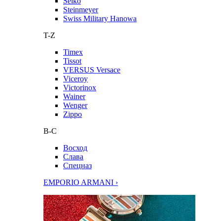
Seiko
Steinmeyer
Swiss Military Hanowa
T-Z
Timex
Tissot
VERSUS Versace
Viceroy
Victorinox
Wainer
Wenger
Zippo
В-С
Восход
Слава
Спецназ
EMPORIO ARMANI ›