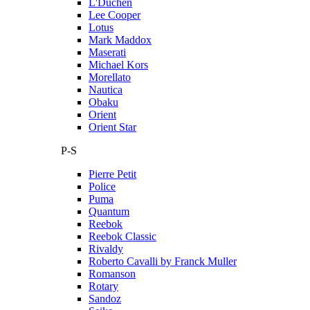
L'Duchen
Lee Cooper
Lotus
Mark Maddox
Maserati
Michael Kors
Morellato
Nautica
Obaku
Orient
Orient Star
P-S
Pierre Petit
Police
Puma
Quantum
Reebok
Reebok Classic
Rivaldy
Roberto Cavalli by Franck Muller
Romanson
Rotary
Sandoz