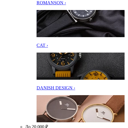
ROMANSON ›
CAT ›
DANISH DESIGN ›
До 20 000 ₽