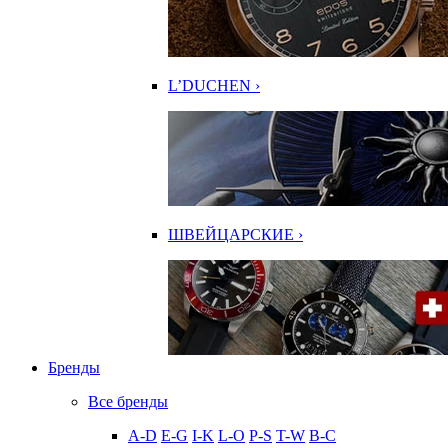
L’DUCHEN ›
ШВЕЙЦАРСКИЕ ›
Бренды
Все бренды
A-D
E-G
I-K
L-O
P-S
T-W
В-С