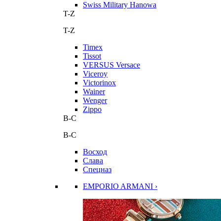
Swiss Military Hanowa
T-Z
T-Z
Timex
Tissot
VERSUS Versace
Viceroy
Victorinox
Wainer
Wenger
Zippo
В-С
В-С
Восход
Слава
Спецназ
EMPORIO ARMANI ›