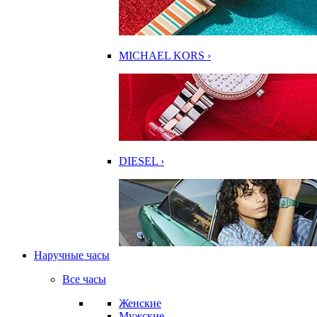
MICHAEL KORS ›
DIESEL ›
Наручные часы
Все часы
Женские
Мужские