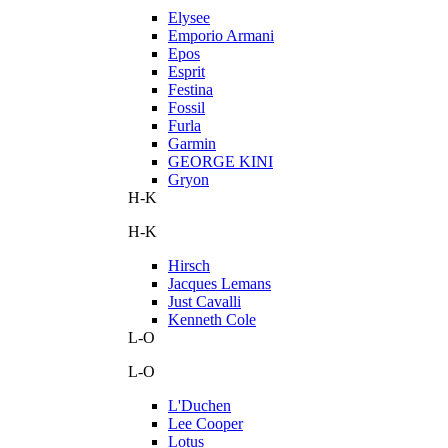
Elysee
Emporio Armani
Epos
Esprit
Festina
Fossil
Furla
Garmin
GEORGE KINI
Gryon
H-K
H-K
Hirsch
Jacques Lemans
Just Cavalli
Kenneth Cole
L-O
L-O
L'Duchen
Lee Cooper
Lotus