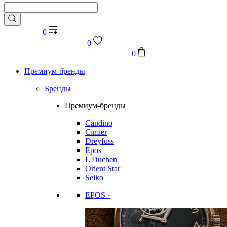
0
0
0
Премиум-бренды
Бренды
Премиум-бренды
Candino
Cimier
Dreyfuss
Epos
L'Duchen
Orient Star
Seiko
EPOS ›