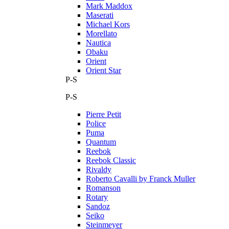
Mark Maddox
Maserati
Michael Kors
Morellato
Nautica
Obaku
Orient
Orient Star
P-S
P-S
Pierre Petit
Police
Puma
Quantum
Reebok
Reebok Classic
Rivaldy
Roberto Cavalli by Franck Muller
Romanson
Rotary
Sandoz
Seiko
Steinmeyer