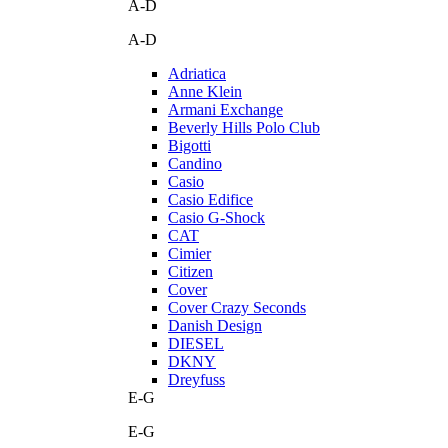
A-D
A-D
Adriatica
Anne Klein
Armani Exchange
Beverly Hills Polo Club
Bigotti
Candino
Casio
Casio Edifice
Casio G-Shock
CAT
Cimier
Citizen
Cover
Cover Crazy Seconds
Danish Design
DIESEL
DKNY
Dreyfuss
E-G
E-G