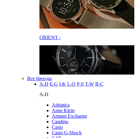
ORIENT ›
Все бренды
A-D
E-G
I-K
L-O
P-S
T-W
В-С
A-D
Adriatica
Anne Klein
Armani Exchange
Candino
Casio
Casio G-Shock