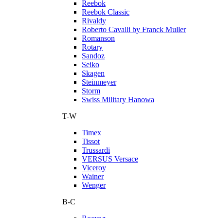
Reebok
Reebok Classic
Rivaldy
Roberto Cavalli by Franck Muller
Romanson
Rotary
Sandoz
Seiko
Skagen
Steinmeyer
Storm
Swiss Military Hanowa
T-W
Timex
Tissot
Trussardi
VERSUS Versace
Viceroy
Wainer
Wenger
В-С