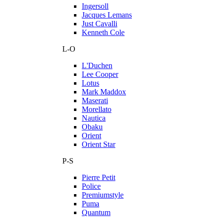
Ingersoll
Jacques Lemans
Just Cavalli
Kenneth Cole
L-O
L'Duchen
Lee Cooper
Lotus
Mark Maddox
Maserati
Morellato
Nautica
Obaku
Orient
Orient Star
P-S
Pierre Petit
Police
Premiumstyle
Puma
Quantum