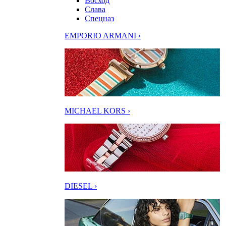
Восход
Слава
Спецназ
EMPORIO ARMANI ›
MICHAEL KORS ›
DIESEL ›