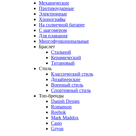
Механические
Противоударные
Электронные
Хронографы
На солнечной батарее
С шагомером
Для плавания
Многофункциональные
Браслет
Стальной
Керамический
Титановый
Стиль
Классический стиль
Дизайнерские
Военный стиль
Спортивный стиль
Топ-бренды
Danish Design
Romanson
Reebok
Mark Maddox
Casio
Gryon