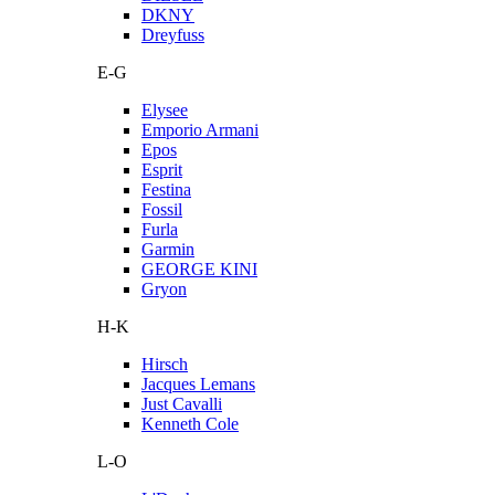
DKNY
Dreyfuss
E-G
Elysee
Emporio Armani
Epos
Esprit
Festina
Fossil
Furla
Garmin
GEORGE KINI
Gryon
H-K
Hirsch
Jacques Lemans
Just Cavalli
Kenneth Cole
L-O