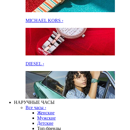
MICHAEL KORS ›
DIESEL ›
НАРУЧНЫЕ ЧАСЫ
Все часы ›
Женские
Мужские
Детские
Топ-бренды