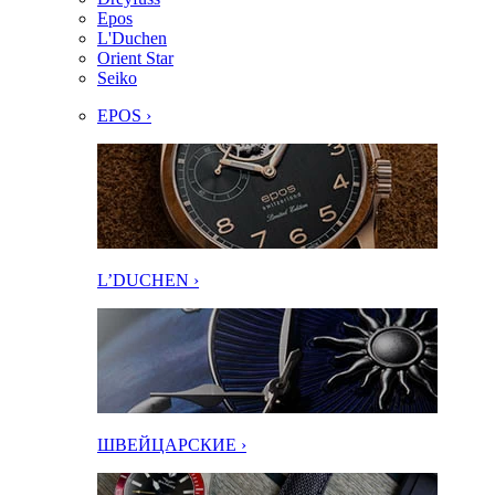
Epos
L'Duchen
Orient Star
Seiko
EPOS ›
L’DUCHEN ›
ШВЕЙЦАРСКИЕ ›