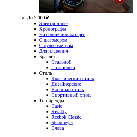
До 5 000 ₽
Электронные
Хронографы
На солнечной батарее
С шагомером
С пульсометром
Для плавания
Браслет
Стальной
Титановый
Стиль
Классический стиль
Дизайнерские
Военный стиль
Спортивный стиль
Топ-бренды
Casio
Rivaldy
Reebok Classic
Steinmeyer
Слава