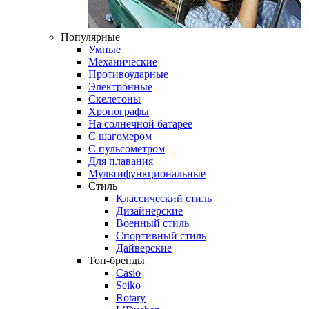
Популярные
Умные
Механические
Противоударные
Электронные
Скелетоны
Хронографы
На солнечной батарее
С шагомером
С пульсометром
Для плавания
Мультифункциональные
Стиль
Классический стиль
Дизайнерские
Военный стиль
Спортивный стиль
Дайверские
Топ-бренды
Casio
Seiko
Rotary