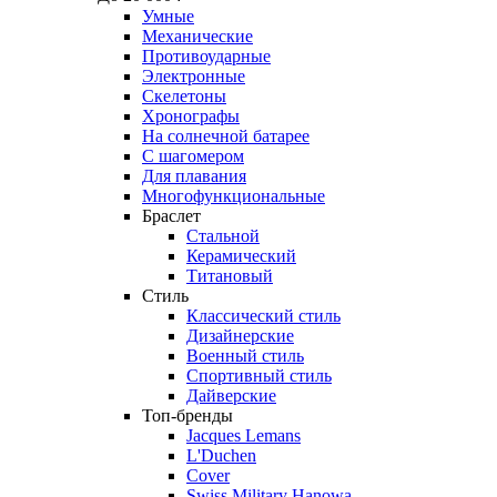
Умные
Механические
Противоударные
Электронные
Скелетоны
Хронографы
На солнечной батарее
С шагомером
Для плавания
Многофункциональные
Браслет
Стальной
Керамический
Титановый
Стиль
Классический стиль
Дизайнерские
Военный стиль
Спортивный стиль
Дайверские
Топ-бренды
Jacques Lemans
L'Duchen
Cover
Swiss Military Hanowa