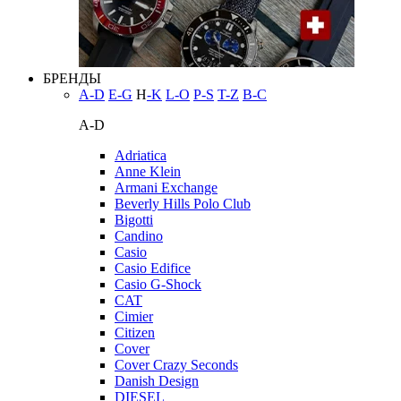
БРЕНДЫ
A-D
E-G
H
-K
L-O
P-S
T-Z
В-С
A-D
Adriatica
Anne Klein
Armani Exchange
Beverly Hills Polo Club
Bigotti
Candino
Casio
Casio Edifice
Casio G-Shock
CAT
Cimier
Citizen
Cover
Cover Crazy Seconds
Danish Design
DIESEL