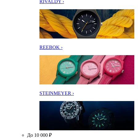
RIVALDY ›
REEBOK ›
STEINMEYER ›
До 10 000 ₽