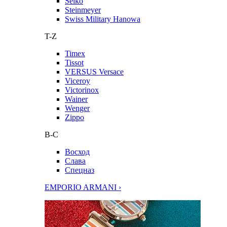
Seiko
Steinmeyer
Swiss Military Hanowa
T-Z
Timex
Tissot
VERSUS Versace
Viceroy
Victorinox
Wainer
Wenger
Zippo
В-С
Восход
Слава
Спецназ
EMPORIO ARMANI ›