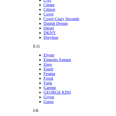
CAT
Cimier
Citizen
Cover
Cover Crazy Seconds
Danish Design
Diesel
DKNY
Dreyfuss
E-G
Elysee
Emporio Armani
Epos
Esprit
Festina
Fossil
Furla
Garmin
GEORGE KINI
Gryon
Guess
I-K