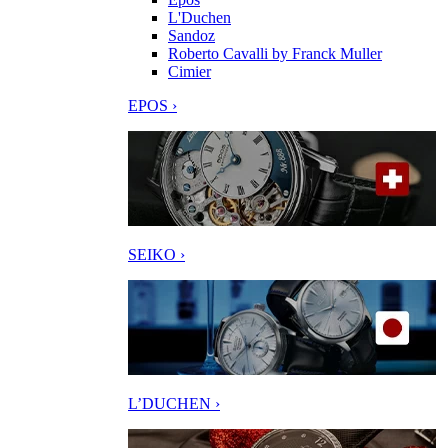
L'Duchen
Sandoz
Roberto Cavalli by Franck Muller
Cimier
EPOS ›
SEIKO ›
L’DUCHEN ›