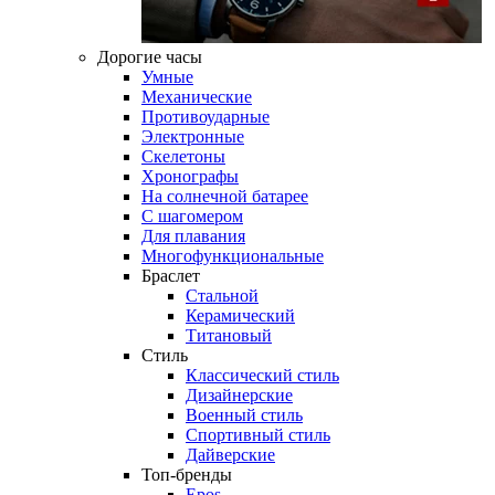
Дорогие часы
Умные
Механические
Противоударные
Электронные
Скелетоны
Хронографы
На солнечной батарее
С шагомером
Для плавания
Многофункциональные
Браслет
Стальной
Керамический
Титановый
Стиль
Классический стиль
Дизайнерские
Военный стиль
Спортивный стиль
Дайверские
Топ-бренды
Epos