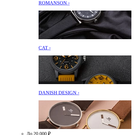
ROMANSON ›
CAT ›
DANISH DESIGN ›
До 20 000 ₽