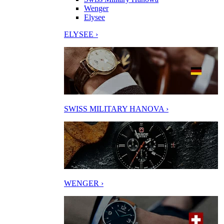
Wenger
Elysee
ELYSEE ›
SWISS MILITARY HANOVA ›
WENGER ›