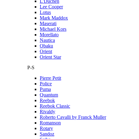
L'Duchen
Lee Cooper
Lotus
Mark Maddox
Maserati
Michael Kors
Morellato
Nautica
Obaku
Orient
Orient Star
P-S
Pierre Petit
Police
Puma
Quantum
Reebok
Reebok Classic
Rivaldy
Roberto Cavalli by Franck Muller
Romanson
Rotary
Sandoz