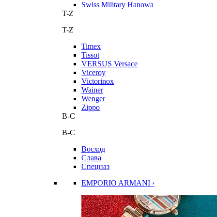
Swiss Military Hanowa
T-Z
T-Z
Timex
Tissot
VERSUS Versace
Viceroy
Victorinox
Wainer
Wenger
Zippo
В-С
В-С
Восход
Слава
Спецназ
EMPORIO ARMANI ›