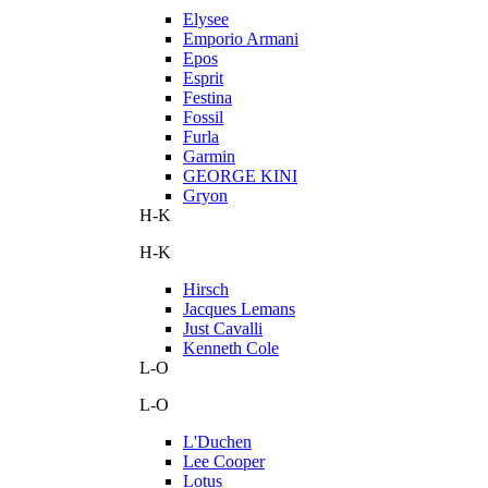
Elysee
Emporio Armani
Epos
Esprit
Festina
Fossil
Furla
Garmin
GEORGE KINI
Gryon
H-K
H-K
Hirsch
Jacques Lemans
Just Cavalli
Kenneth Cole
L-O
L-O
L'Duchen
Lee Cooper
Lotus