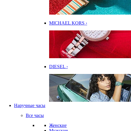
MICHAEL KORS ›
DIESEL ›
Наручные часы
Все часы
Женские
Мужские