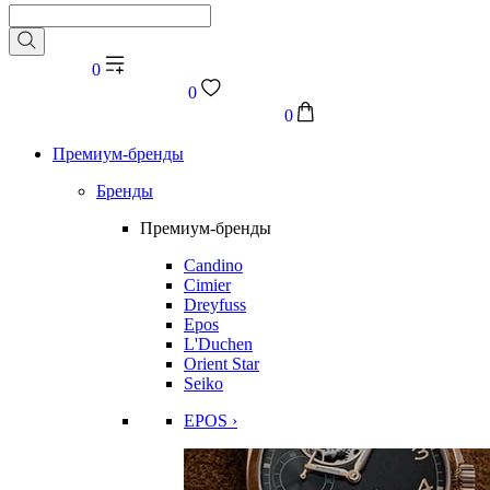
0
0
0
Премиум-бренды
Бренды
Премиум-бренды
Candino
Cimier
Dreyfuss
Epos
L'Duchen
Orient Star
Seiko
EPOS ›