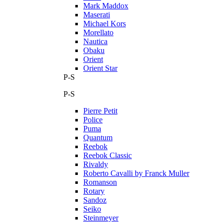
Mark Maddox
Maserati
Michael Kors
Morellato
Nautica
Obaku
Orient
Orient Star
P-S
P-S
Pierre Petit
Police
Puma
Quantum
Reebok
Reebok Classic
Rivaldy
Roberto Cavalli by Franck Muller
Romanson
Rotary
Sandoz
Seiko
Steinmeyer