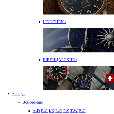
L’DUCHEN ›
ШВЕЙЦАРСКИЕ ›
Бренды
Все бренды
A-D
E-G
I-K
L-O
P-S
T-W
В-С