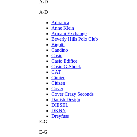
A-D
A-D
Adriatica
Anne Klein
Armani Exchange
Beverly Hills Polo Club
Bigotti
Candino
Casio
Casio Edifice
Casio G-Shock
CAT
Cimier
Citizen
Cover
Cover Crazy Seconds
Danish Design
DIESEL
DKNY
Dreyfuss
E-G
E-G