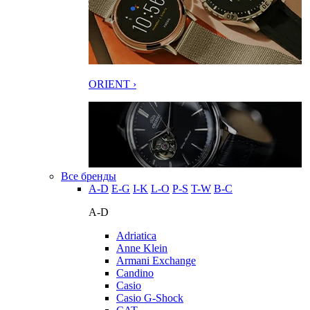
ORIENT ›
Все бренды
A-D
E-G
I-K
L-O
P-S
T-W
В-С
A-D
Adriatica
Anne Klein
Armani Exchange
Candino
Casio
Casio G-Shock