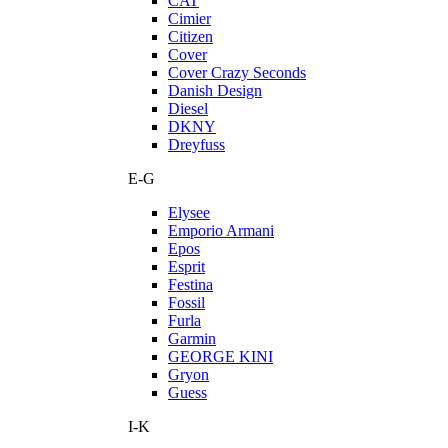
CAT
Cimier
Citizen
Cover
Cover Crazy Seconds
Danish Design
Diesel
DKNY
Dreyfuss
E-G
Elysee
Emporio Armani
Epos
Esprit
Festina
Fossil
Furla
Garmin
GEORGE KINI
Gryon
Guess
I-K