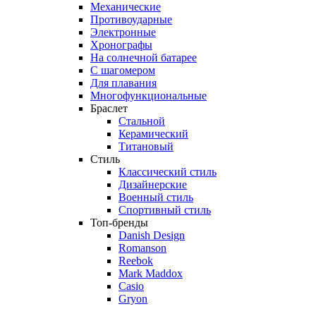
Механические
Противоударные
Электронные
Хронографы
На солнечной батарее
С шагомером
Для плавания
Многофункциональные
Браслет
Стальной
Керамический
Титановый
Стиль
Классический стиль
Дизайнерские
Военный стиль
Спортивный стиль
Топ-бренды
Danish Design
Romanson
Reebok
Mark Maddox
Casio
Gryon