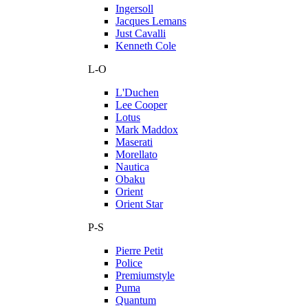
Ingersoll
Jacques Lemans
Just Cavalli
Kenneth Cole
L-O
L'Duchen
Lee Cooper
Lotus
Mark Maddox
Maserati
Morellato
Nautica
Obaku
Orient
Orient Star
P-S
Pierre Petit
Police
Premiumstyle
Puma
Quantum