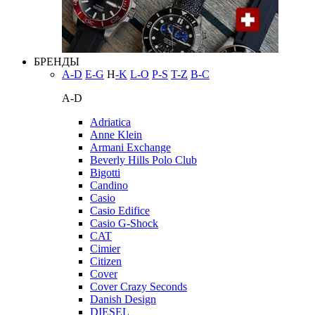
БРЕНДЫ
A-D
E-G
H
-K
L-O
P-S
T-Z
В-С
A-D
Adriatica
Anne Klein
Armani Exchange
Beverly Hills Polo Club
Bigotti
Candino
Casio
Casio Edifice
Casio G-Shock
CAT
Cimier
Citizen
Cover
Cover Crazy Seconds
Danish Design
DIESEL