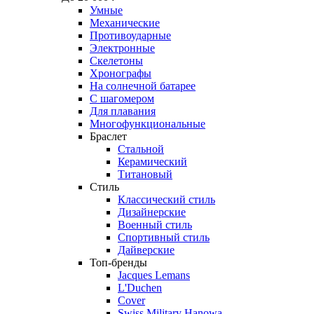
Умные
Механические
Противоударные
Электронные
Скелетоны
Хронографы
На солнечной батарее
С шагомером
Для плавания
Многофункциональные
Браслет
Стальной
Керамический
Титановый
Стиль
Классический стиль
Дизайнерские
Военный стиль
Спортивный стиль
Дайверские
Топ-бренды
Jacques Lemans
L'Duchen
Cover
Swiss Military Hanowa