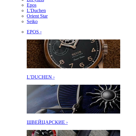
Epos
L'Duchen
Orient Star
Seiko
EPOS ›
L’DUCHEN ›
ШВЕЙЦАРСКИЕ ›