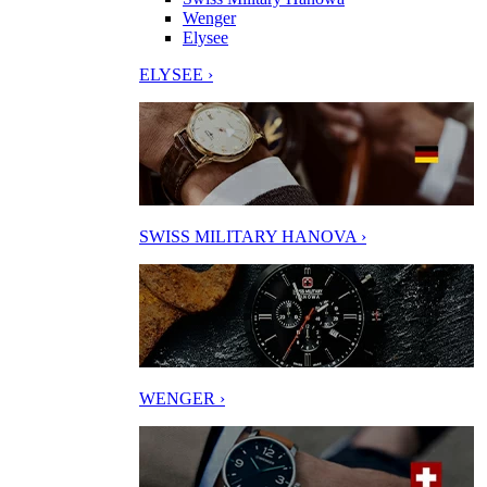
Wenger
Elysee
ELYSEE ›
SWISS MILITARY HANOVA ›
WENGER ›