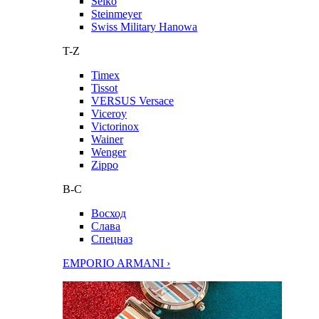
Seiko
Steinmeyer
Swiss Military Hanowa
T-Z
Timex
Tissot
VERSUS Versace
Viceroy
Victorinox
Wainer
Wenger
Zippo
В-С
Восход
Слава
Спецназ
EMPORIO ARMANI ›