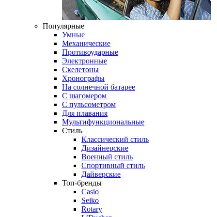
Популярные
Умные
Механические
Противоударные
Электронные
Скелетоны
Хронографы
На солнечной батарее
С шагомером
С пульсометром
Для плавания
Мультифункциональные
Стиль
Классический стиль
Дизайнерские
Военный стиль
Спортивный стиль
Дайверские
Топ-бренды
Casio
Seiko
Rotary