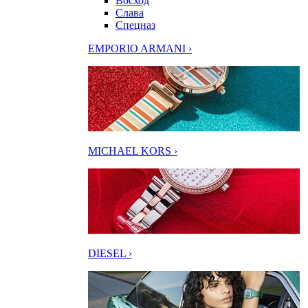
Восход
Слава
Спецназ
EMPORIO ARMANI ›
MICHAEL KORS ›
DIESEL ›