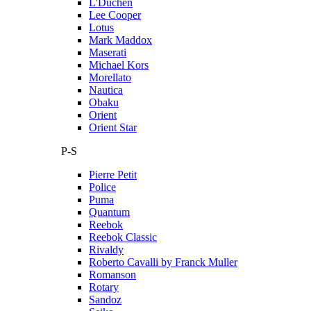
L'Duchen
Lee Cooper
Lotus
Mark Maddox
Maserati
Michael Kors
Morellato
Nautica
Obaku
Orient
Orient Star
P-S
Pierre Petit
Police
Puma
Quantum
Reebok
Reebok Classic
Rivaldy
Roberto Cavalli by Franck Muller
Romanson
Rotary
Sandoz