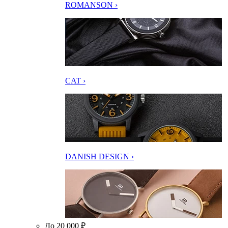
ROMANSON ›
CAT ›
DANISH DESIGN ›
До 20 000 ₽