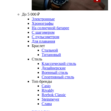
До 5 000 ₽
Электронные
Хронографы
На солнечной батарее
С шагомером
С пульсометром
Для плавания
Браслет
Стальной
Титановый
Стиль
Классический стиль
Дизайнерские
Военный стиль
Спортивный стиль
Топ-бренды
Casio
Rivaldy
Reebok Classic
Steinmeyer
Слава