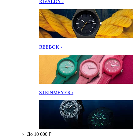
RIVALDY ›
REEBOK ›
STEINMEYER ›
До 10 000 ₽