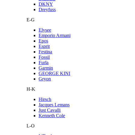
DKNY
Dreyfuss
E-G
Elysee
Emporio Armani
Epos
Esprit
Festina
Fossil
Furla
Garmin
GEORGE KINI
Gryon
H-K
Hirsch
Jacques Lemans
Just Cavalli
Kenneth Cole
L-O