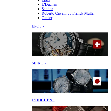
L'Duchen
Sandoz
Roberto Cavalli by Franck Muller
Cimier
EPOS ›
SEIKO ›
L’DUCHEN ›