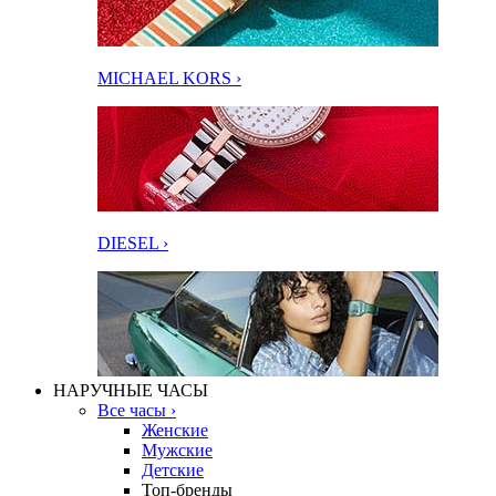
MICHAEL KORS ›
DIESEL ›
НАРУЧНЫЕ ЧАСЫ
Все часы ›
Женские
Мужские
Детские
Топ-бренды