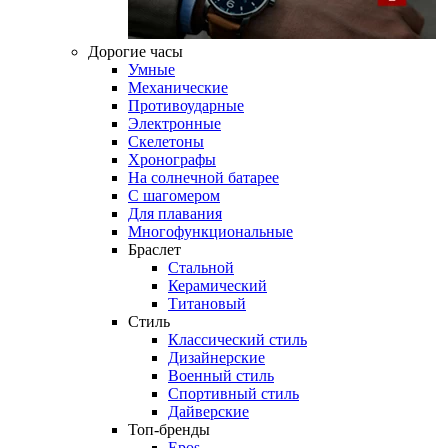
Дорогие часы
Умные
Механические
Противоударные
Электронные
Скелетоны
Хронографы
На солнечной батарее
С шагомером
Для плавания
Многофункциональные
Браслет
Стальной
Керамический
Титановый
Стиль
Классический стиль
Дизайнерские
Военный стиль
Спортивный стиль
Дайверские
Топ-бренды
Epos