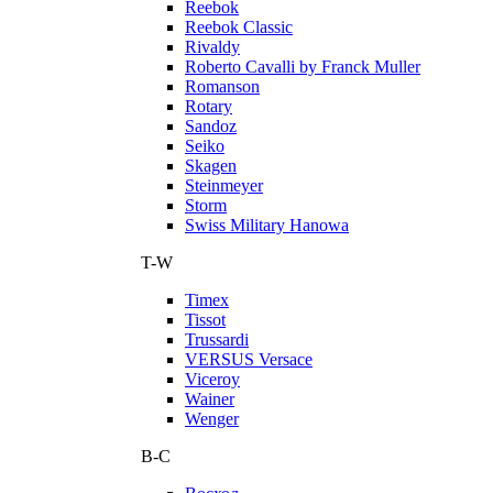
Reebok
Reebok Classic
Rivaldy
Roberto Cavalli by Franck Muller
Romanson
Rotary
Sandoz
Seiko
Skagen
Steinmeyer
Storm
Swiss Military Hanowa
T-W
Timex
Tissot
Trussardi
VERSUS Versace
Viceroy
Wainer
Wenger
В-С