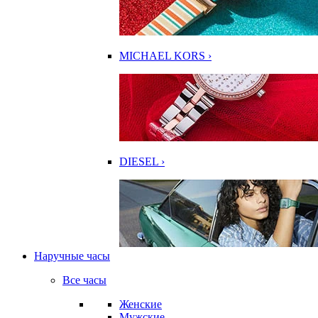
MICHAEL KORS ›
DIESEL ›
Наручные часы
Все часы
Женские
Мужские