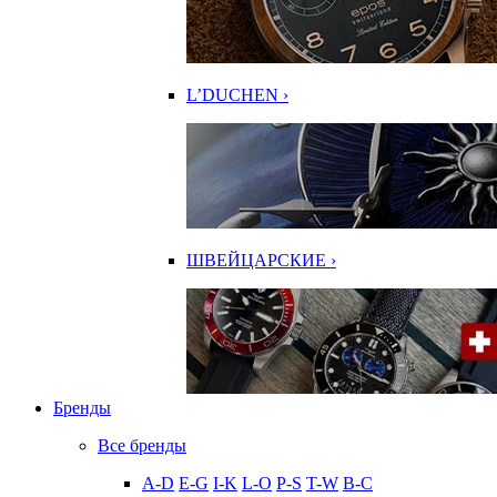
L’DUCHEN ›
ШВЕЙЦАРСКИЕ ›
Бренды
Все бренды
A-D
E-G
I-K
L-O
P-S
T-W
В-С