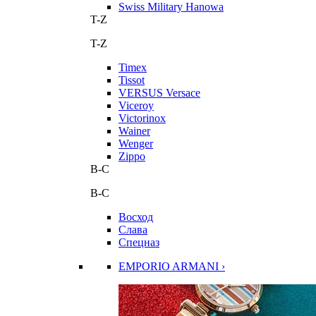
Swiss Military Hanowa
T-Z
T-Z
Timex
Tissot
VERSUS Versace
Viceroy
Victorinox
Wainer
Wenger
Zippo
В-С
В-С
Восход
Слава
Спецназ
EMPORIO ARMANI ›