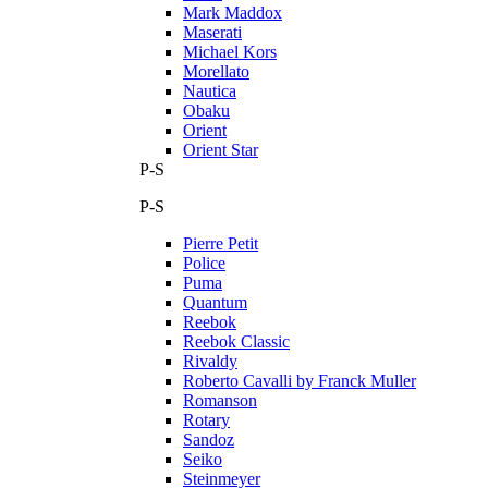
Mark Maddox
Maserati
Michael Kors
Morellato
Nautica
Obaku
Orient
Orient Star
P-S
P-S
Pierre Petit
Police
Puma
Quantum
Reebok
Reebok Classic
Rivaldy
Roberto Cavalli by Franck Muller
Romanson
Rotary
Sandoz
Seiko
Steinmeyer