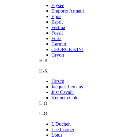
Elysee
Emporio Armani
Epos
Esprit
Festina
Fossil
Furla
Garmin
GEORGE KINI
Gryon
H-K
H-K
Hirsch
Jacques Lemans
Just Cavalli
Kenneth Cole
L-O
L-O
L'Duchen
Lee Cooper
Lotus