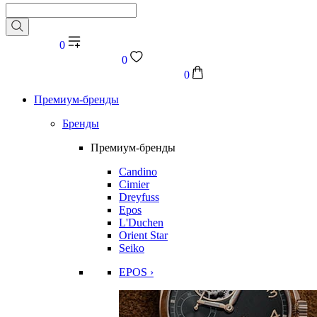
0
0
0
Премиум-бренды
Бренды
Премиум-бренды
Candino
Cimier
Dreyfuss
Epos
L'Duchen
Orient Star
Seiko
EPOS ›