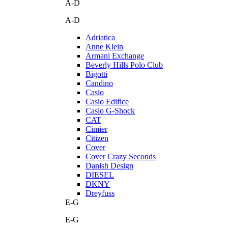
A-D
A-D
Adriatica
Anne Klein
Armani Exchange
Beverly Hills Polo Club
Bigotti
Candino
Casio
Casio Edifice
Casio G-Shock
CAT
Cimier
Citizen
Cover
Cover Crazy Seconds
Danish Design
DIESEL
DKNY
Dreyfuss
E-G
E-G