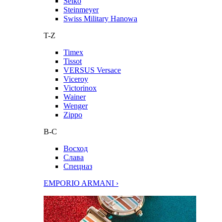
Seiko
Steinmeyer
Swiss Military Hanowa
T-Z
Timex
Tissot
VERSUS Versace
Viceroy
Victorinox
Wainer
Wenger
Zippo
В-С
Восход
Слава
Спецназ
EMPORIO ARMANI ›