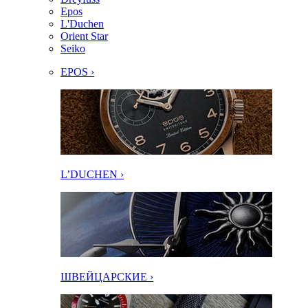
Epos
L'Duchen
Orient Star
Seiko
EPOS ›
L’DUCHEN ›
ШВЕЙЦАРСКИЕ ›