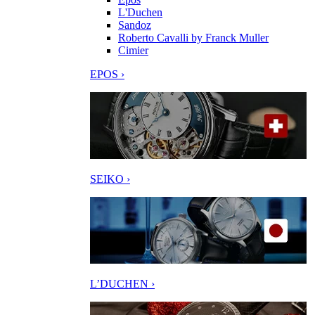
L'Duchen
Sandoz
Roberto Cavalli by Franck Muller
Cimier
EPOS ›
SEIKO ›
L’DUCHEN ›