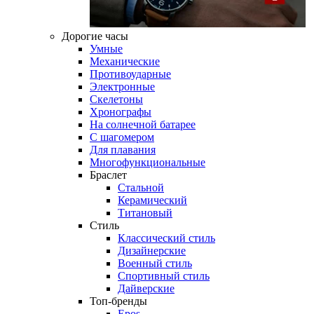
Дорогие часы
Умные
Механические
Противоударные
Электронные
Скелетоны
Хронографы
На солнечной батарее
С шагомером
Для плавания
Многофункциональные
Браслет
Стальной
Керамический
Титановый
Стиль
Классический стиль
Дизайнерские
Военный стиль
Спортивный стиль
Дайверские
Топ-бренды
Epos