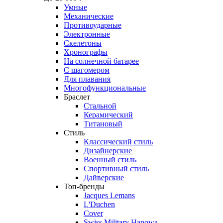
Умные
Механические
Противоударные
Электронные
Скелетоны
Хронографы
На солнечной батарее
С шагомером
Для плавания
Многофункциональные
Браслет
Стальной
Керамический
Титановый
Стиль
Классический стиль
Дизайнерские
Военный стиль
Спортивный стиль
Дайверские
Топ-бренды
Jacques Lemans
L'Duchen
Cover
Swiss Military Hanowa