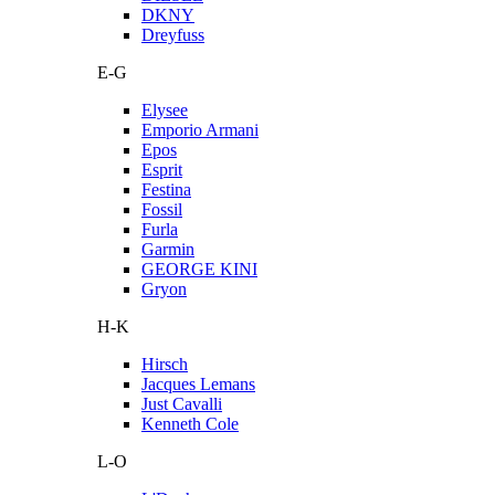
DKNY
Dreyfuss
E-G
Elysee
Emporio Armani
Epos
Esprit
Festina
Fossil
Furla
Garmin
GEORGE KINI
Gryon
H-K
Hirsch
Jacques Lemans
Just Cavalli
Kenneth Cole
L-O