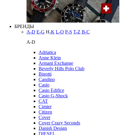
БРЕНДЫ
A-D
E-G
H
-K
L-O
P-S
T-Z
В-С
A-D
Adriatica
Anne Klein
Armani Exchange
Beverly Hills Polo Club
Bigotti
Candino
Casio
Casio Edifice
Casio G-Shock
CAT
Cimier
Citizen
Cover
Cover Crazy Seconds
Danish Design
DIESEL