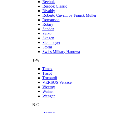
Reebok
Reebok Classic
Rivaldy
Roberto Cavalli by Franck Muller
Romanson
Rotary
Sandoz
Seiko
Skagen
Steinmeyer
Storm
Swiss Military Hanowa
T-W
Timex
Tissot
Trussardi
VERSUS Versace
Viceroy
Wainer
Wenger
В-С