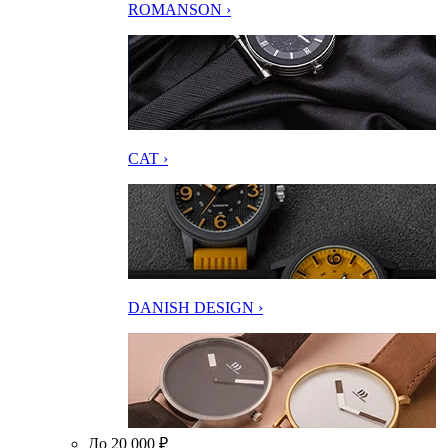
ROMANSON ›
CAT ›
DANISH DESIGN ›
До 20 000 ₽