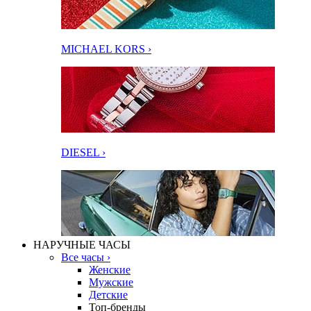
MICHAEL KORS ›
DIESEL ›
НАРУЧНЫЕ ЧАСЫ
Все часы ›
Женские
Мужские
Детские
Топ-бренды