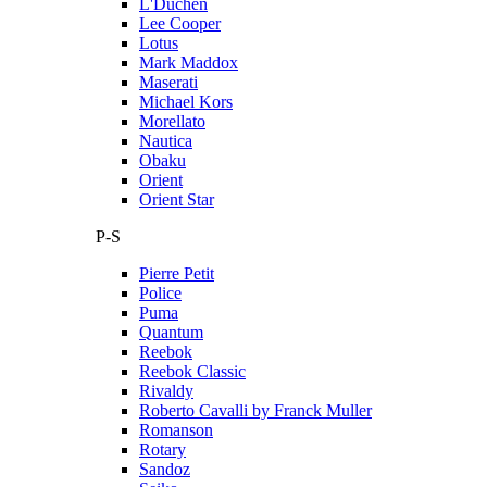
L'Duchen
Lee Cooper
Lotus
Mark Maddox
Maserati
Michael Kors
Morellato
Nautica
Obaku
Orient
Orient Star
P-S
Pierre Petit
Police
Puma
Quantum
Reebok
Reebok Classic
Rivaldy
Roberto Cavalli by Franck Muller
Romanson
Rotary
Sandoz