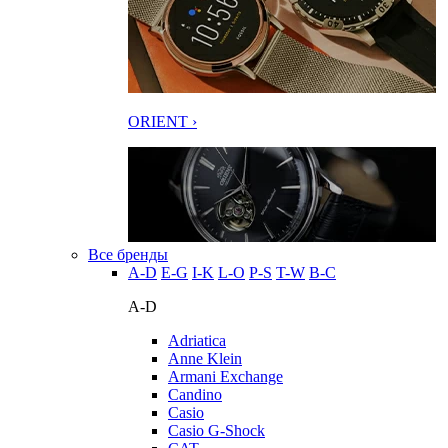
ORIENT ›
Все бренды
A-D
E-G
I-K
L-O
P-S
T-W
В-С
A-D
Adriatica
Anne Klein
Armani Exchange
Candino
Casio
Casio G-Shock