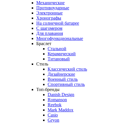
Механические
Противоударные
Электронные
Хронографы
На солнечной батарее
С шагомером
Для плавания
Многофункциональные
Браслет
Стальной
Керамический
Титановый
Стиль
Классический стиль
Дизайнерские
Военный стиль
Спортивный стиль
Топ-бренды
Danish Design
Romanson
Reebok
Mark Maddox
Casio
Gryon