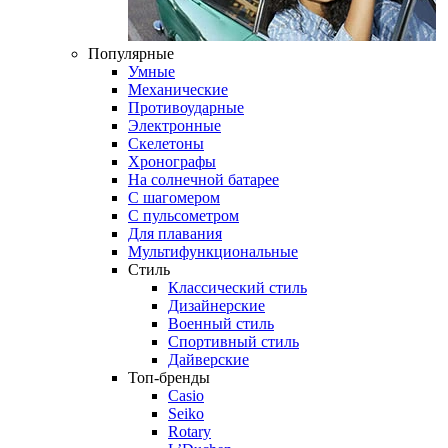
Популярные
Умные
Механические
Противоударные
Электронные
Скелетоны
Хронографы
На солнечной батарее
С шагомером
С пульсометром
Для плавания
Мультифункциональные
Стиль
Классический стиль
Дизайнерские
Военный стиль
Спортивный стиль
Дайверские
Топ-бренды
Casio
Seiko
Rotary