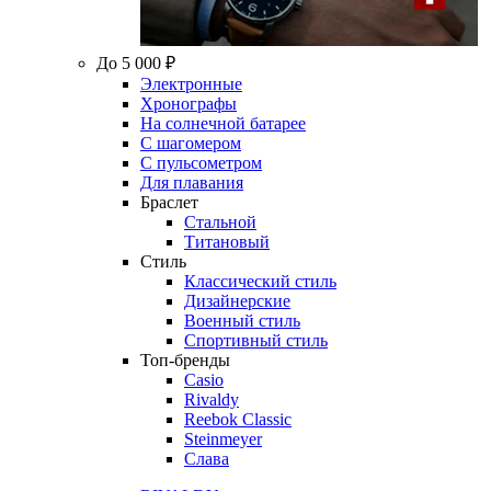
До 5 000 ₽
Электронные
Хронографы
На солнечной батарее
С шагомером
С пульсометром
Для плавания
Браслет
Стальной
Титановый
Стиль
Классический стиль
Дизайнерские
Военный стиль
Спортивный стиль
Топ-бренды
Casio
Rivaldy
Reebok Classic
Steinmeyer
Слава