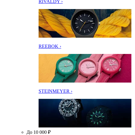
RIVALDY ›
REEBOK ›
STEINMEYER ›
До 10 000 ₽