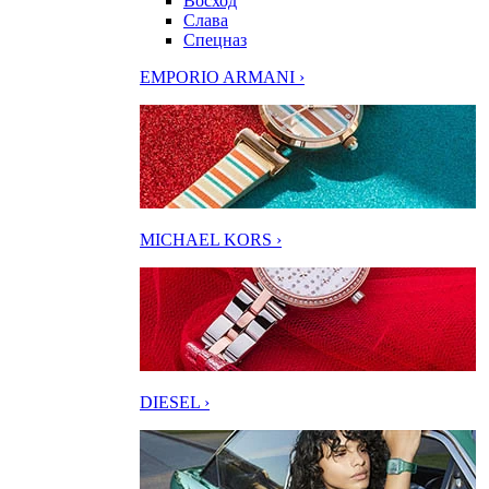
Восход
Слава
Спецназ
EMPORIO ARMANI ›
MICHAEL KORS ›
DIESEL ›