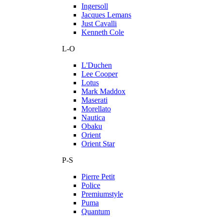
Ingersoll
Jacques Lemans
Just Cavalli
Kenneth Cole
L-O
L'Duchen
Lee Cooper
Lotus
Mark Maddox
Maserati
Morellato
Nautica
Obaku
Orient
Orient Star
P-S
Pierre Petit
Police
Premiumstyle
Puma
Quantum