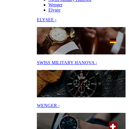
Wenger
Elysee
ELYSEE ›
SWISS MILITARY HANOVA ›
WENGER ›