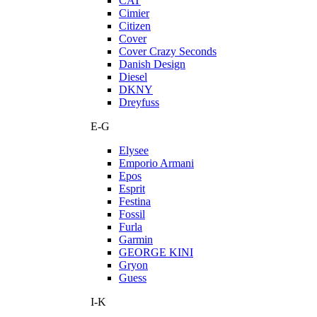
CAT
Cimier
Citizen
Cover
Cover Crazy Seconds
Danish Design
Diesel
DKNY
Dreyfuss
E-G
Elysee
Emporio Armani
Epos
Esprit
Festina
Fossil
Furla
Garmin
GEORGE KINI
Gryon
Guess
I-K