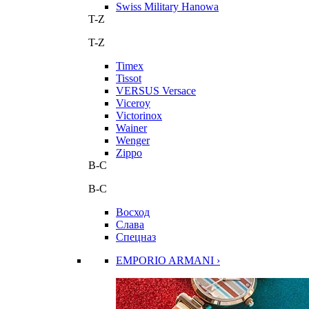
Swiss Military Hanowa
T-Z
T-Z
Timex
Tissot
VERSUS Versace
Viceroy
Victorinox
Wainer
Wenger
Zippo
В-С
В-С
Восход
Слава
Спецназ
EMPORIO ARMANI ›