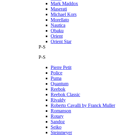
Mark Maddox
Maserati
Michael Kors
Morellato
Nautica
Obaku
Orient
Orient Star
P-S
P-S
Pierre Petit
Police
Puma
Quantum
Reebok
Reebok Classic
Rivaldy
Roberto Cavalli by Franck Muller
Romanson
Rotary
Sandoz
Seiko
Steinmeyer