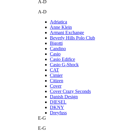
A-D
A-D
Adriatica
Anne Klein
Armani Exchange
Beverly Hills Polo Club
Bigotti
Candino
Casio
Casio Edifice
Casio G-Shock
CAT
Cimier
Citizen
Cover
Cover Crazy Seconds
Danish Design
DIESEL
DKNY
Dreyfuss
E-G
E-G