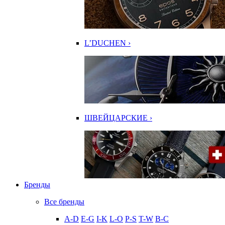
L’DUCHEN ›
ШВЕЙЦАРСКИЕ ›
Бренды
Все бренды
A-D
E-G
I-K
L-O
P-S
T-W
В-С