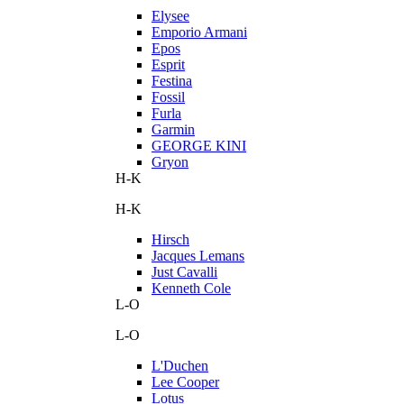
Elysee
Emporio Armani
Epos
Esprit
Festina
Fossil
Furla
Garmin
GEORGE KINI
Gryon
H-K
H-K
Hirsch
Jacques Lemans
Just Cavalli
Kenneth Cole
L-O
L-O
L'Duchen
Lee Cooper
Lotus