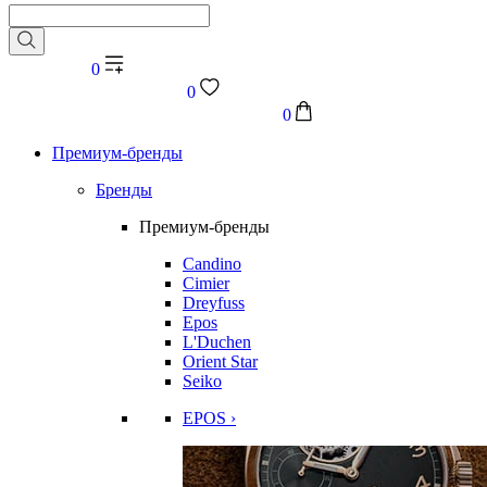
0
0
0
Премиум-бренды
Бренды
Премиум-бренды
Candino
Cimier
Dreyfuss
Epos
L'Duchen
Orient Star
Seiko
EPOS ›