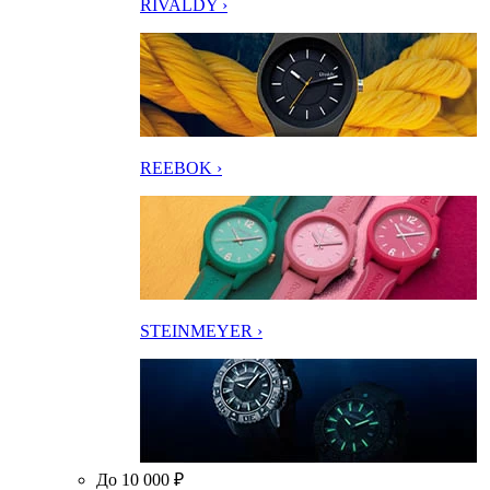
RIVALDY ›
REEBOK ›
STEINMEYER ›
До 10 000 ₽