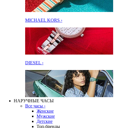
MICHAEL KORS ›
DIESEL ›
НАРУЧНЫЕ ЧАСЫ
Все часы ›
Женские
Мужские
Детские
Топ-бренды