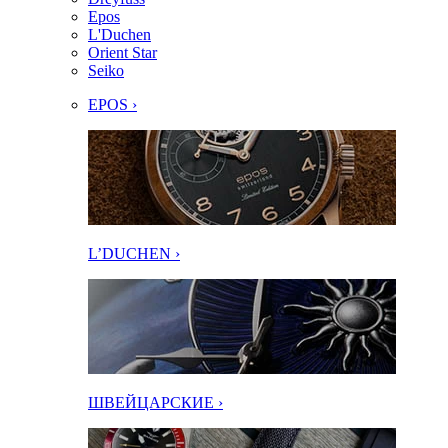
Epos
L'Duchen
Orient Star
Seiko
EPOS ›
L’DUCHEN ›
ШВЕЙЦАРСКИЕ ›