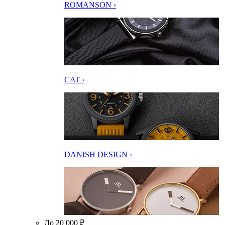
ROMANSON ›
CAT ›
DANISH DESIGN ›
До 20 000 ₽