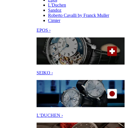
L'Duchen
Sandoz
Roberto Cavalli by Franck Muller
Cimier
EPOS ›
SEIKO ›
L’DUCHEN ›