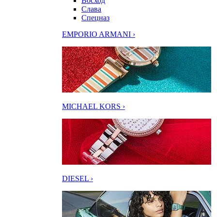
Восход
Слава
Спецназ
EMPORIO ARMANI ›
MICHAEL KORS ›
DIESEL ›