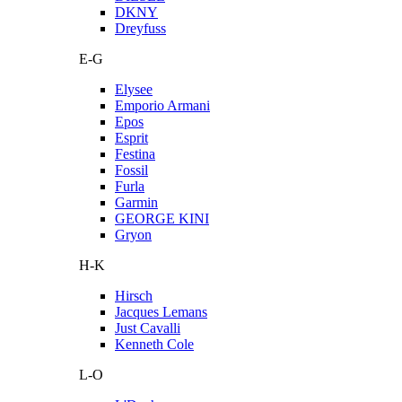
DKNY
Dreyfuss
E-G
Elysee
Emporio Armani
Epos
Esprit
Festina
Fossil
Furla
Garmin
GEORGE KINI
Gryon
H-K
Hirsch
Jacques Lemans
Just Cavalli
Kenneth Cole
L-O