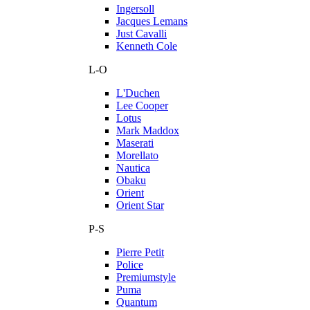
Ingersoll
Jacques Lemans
Just Cavalli
Kenneth Cole
L-O
L'Duchen
Lee Cooper
Lotus
Mark Maddox
Maserati
Morellato
Nautica
Obaku
Orient
Orient Star
P-S
Pierre Petit
Police
Premiumstyle
Puma
Quantum