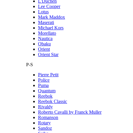
L'Duchen
Lee Cooper
Lotus
Mark Maddox
Maserati
Michael Kors
Morellato
Nautica
Obaku
Orient
Orient Star
P-S
Pierre Petit
Police
Puma
Quantum
Reebok
Reebok Classic
Rivaldy
Roberto Cavalli by Franck Muller
Romanson
Rotary
Sandoz