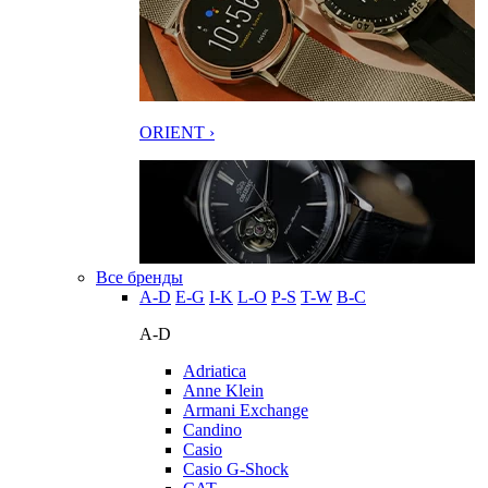
ORIENT ›
Все бренды
A-D
E-G
I-K
L-O
P-S
T-W
В-С
A-D
Adriatica
Anne Klein
Armani Exchange
Candino
Casio
Casio G-Shock