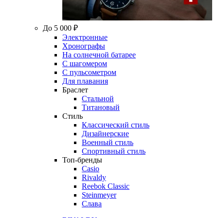
До 5 000 ₽
Электронные
Хронографы
На солнечной батарее
С шагомером
С пульсометром
Для плавания
Браслет
Стальной
Титановый
Стиль
Классический стиль
Дизайнерские
Военный стиль
Спортивный стиль
Топ-бренды
Casio
Rivaldy
Reebok Classic
Steinmeyer
Слава