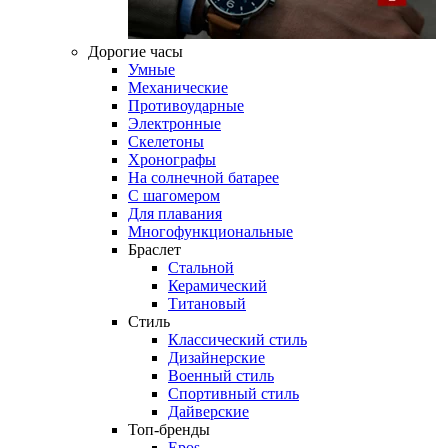
Дорогие часы
Умные
Механические
Противоударные
Электронные
Скелетоны
Хронографы
На солнечной батарее
С шагомером
Для плавания
Многофункциональные
Браслет
Стальной
Керамический
Титановый
Стиль
Классический стиль
Дизайнерские
Военный стиль
Спортивный стиль
Дайверские
Топ-бренды
Epos