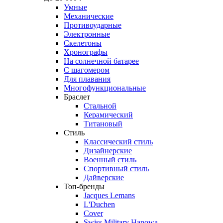
Умные
Механические
Противоударные
Электронные
Скелетоны
Хронографы
На солнечной батарее
С шагомером
Для плавания
Многофункциональные
Браслет
Стальной
Керамический
Титановый
Стиль
Классический стиль
Дизайнерские
Военный стиль
Спортивный стиль
Дайверские
Топ-бренды
Jacques Lemans
L'Duchen
Cover
Swiss Military Hanowa