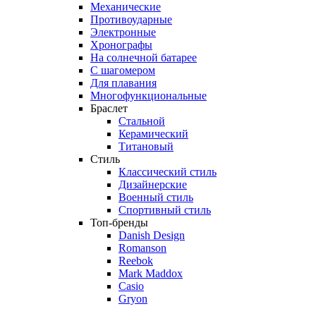
Механические
Противоударные
Электронные
Хронографы
На солнечной батарее
С шагомером
Для плавания
Многофункциональные
Браслет
Стальной
Керамический
Титановый
Стиль
Классический стиль
Дизайнерские
Военный стиль
Спортивный стиль
Топ-бренды
Danish Design
Romanson
Reebok
Mark Maddox
Casio
Gryon