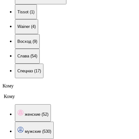
Tissot (1)
Wainer (4)
Восход (9)
Слава (54)
Спецназ (17)
Кому
Кому
женские (52)
мужские (530)