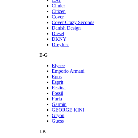
CAT
Cimier
Citizen
Cover
Cover Crazy Seconds
Danish Design
Diesel
DKNY
Dreyfuss
E-G
Elysee
Emporio Armani
Epos
Esprit
Festina
Fossil
Furla
Garmin
GEORGE KINI
Gryon
Guess
I-K