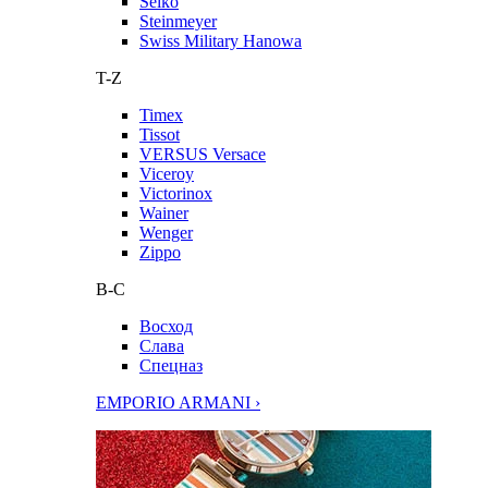
Seiko
Steinmeyer
Swiss Military Hanowa
T-Z
Timex
Tissot
VERSUS Versace
Viceroy
Victorinox
Wainer
Wenger
Zippo
В-С
Восход
Слава
Спецназ
EMPORIO ARMANI ›