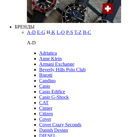
БРЕНДЫ
A-D
E-G
H
-K
L-O
P-S
T-Z
В-С
A-D
Adriatica
Anne Klein
Armani Exchange
Beverly Hills Polo Club
Bigotti
Candino
Casio
Casio Edifice
Casio G-Shock
CAT
Cimier
Citizen
Cover
Cover Crazy Seconds
Danish Design
DIESEL