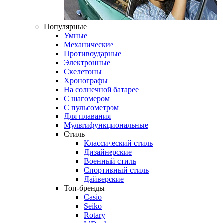
Популярные
Умные
Механические
Противоударные
Электронные
Скелетоны
Хронографы
На солнечной батарее
С шагомером
С пульсометром
Для плавания
Мультифункциональные
Стиль
Классический стиль
Дизайнерские
Военный стиль
Спортивный стиль
Дайверские
Топ-бренды
Casio
Seiko
Rotary