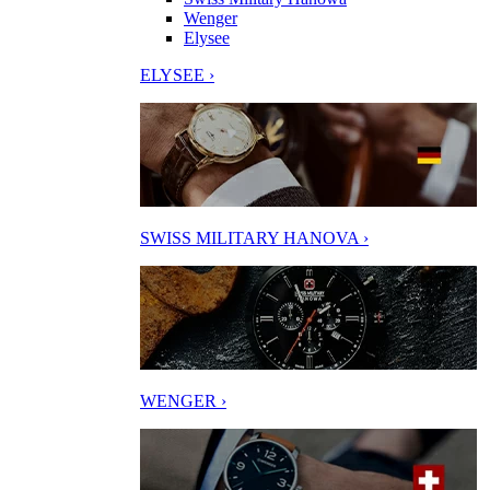
Wenger
Elysee
ELYSEE ›
SWISS MILITARY HANOVA ›
WENGER ›