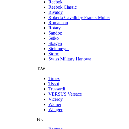
Reebok
Reebok Classic
Rivaldy
Roberto Cavalli by Franck Muller
Romanson
Rotary
Sandoz
Seiko
Skagen
Steinmeyer
Storm
Swiss Military Hanowa
T-W
Timex
Tissot
Trussardi
VERSUS Versace
Viceroy
Wainer
Wenger
В-С