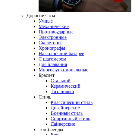
Дорогие часы
Умные
Механические
Противоударные
Электронные
Скелетоны
Хронографы
На солнечной батарее
С шагомером
Для плавания
Многофункциональные
Браслет
Стальной
Керамический
Титановый
Стиль
Классический стиль
Дизайнерские
Военный стиль
Спортивный стиль
Дайверские
Топ-бренды
Epos