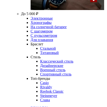
До 5 000 ₽
Электронные
Хронографы
На солнечной батарее
С шагомером
С пульсометром
Для плавания
Браслет
Стальной
Титановый
Стиль
Классический стиль
Дизайнерские
Военный стиль
Спортивный стиль
Топ-бренды
Casio
Rivaldy
Reebok Classic
Steinmeyer
Слава