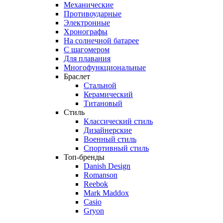
Механические
Противоударные
Электронные
Хронографы
На солнечной батарее
С шагомером
Для плавания
Многофункциональные
Браслет
Стальной
Керамический
Титановый
Стиль
Классический стиль
Дизайнерские
Военный стиль
Спортивный стиль
Топ-бренды
Danish Design
Romanson
Reebok
Mark Maddox
Casio
Gryon