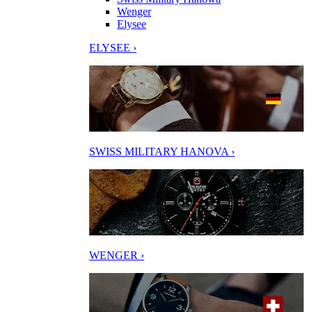
Wenger
Elysee
ELYSEE ›
SWISS MILITARY HANOVA ›
WENGER ›