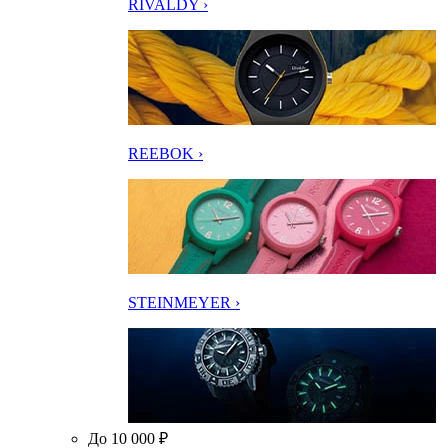
RIVALDY ›
REEBOK ›
STEINMEYER ›
До 10 000 ₽