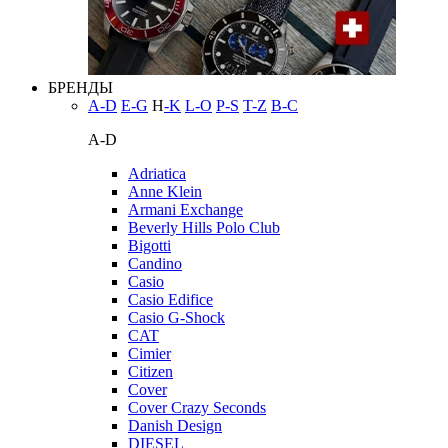
БРЕНДЫ
A-D
E-G
H
-K
L-O
P-S
T-Z
В-С
A-D
Adriatica
Anne Klein
Armani Exchange
Beverly Hills Polo Club
Bigotti
Candino
Casio
Casio Edifice
Casio G-Shock
CAT
Cimier
Citizen
Cover
Cover Crazy Seconds
Danish Design
DIESEL