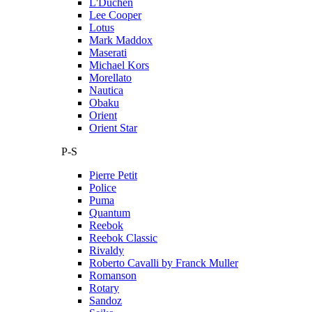
L'Duchen
Lee Cooper
Lotus
Mark Maddox
Maserati
Michael Kors
Morellato
Nautica
Obaku
Orient
Orient Star
P-S
Pierre Petit
Police
Puma
Quantum
Reebok
Reebok Classic
Rivaldy
Roberto Cavalli by Franck Muller
Romanson
Rotary
Sandoz