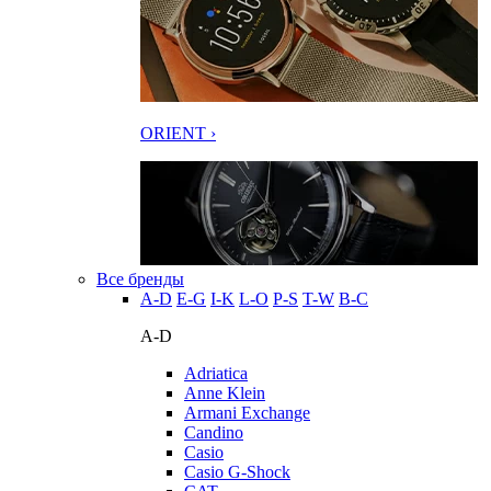
ORIENT ›
Все бренды
A-D
E-G
I-K
L-O
P-S
T-W
В-С
A-D
Adriatica
Anne Klein
Armani Exchange
Candino
Casio
Casio G-Shock