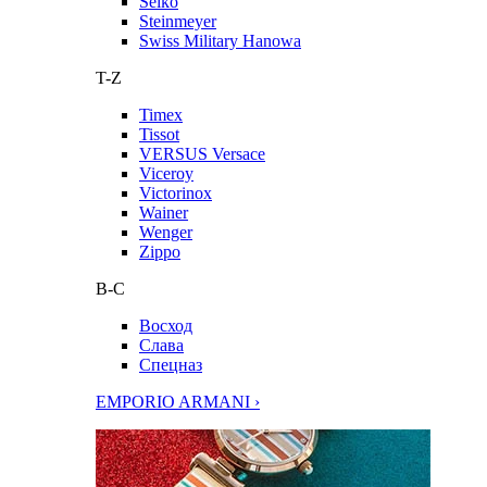
Seiko
Steinmeyer
Swiss Military Hanowa
T-Z
Timex
Tissot
VERSUS Versace
Viceroy
Victorinox
Wainer
Wenger
Zippo
В-С
Восход
Слава
Спецназ
EMPORIO ARMANI ›