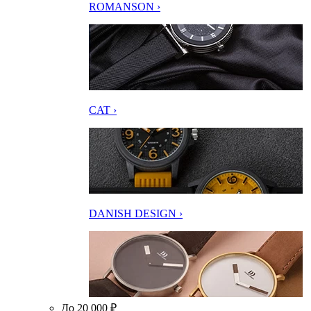
ROMANSON ›
CAT ›
DANISH DESIGN ›
До 20 000 ₽