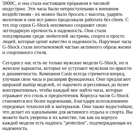
5000C, и она стала настоящим прорывом в часовой
индустрии. Эти часы были неприступными к внешним
воздействиям - их можно было бросать с высоты, ударять
молотком и они все равно продолжали работать без сбоев. С
тех пор серия G-Shock неизменно сохраняет свою
легендарную прочность и надежность. Они стали
популярными среди любителей экстрима, спорта и просто
людей, которые ценят качество и надежность. Наручные часы
G-Shock стали неотъемлемой частью активного образа жизни
и спортивного стиля.
Сегодня у нас есть не только мужские модели G-Shock, но и
женские варианты, которые не уступают мужским по яркости
и динамичности. Компания Casio всегда стремится вперед,
улучшая свои часы и расширяя функционал. Они предлагают
широкий выбор моделей, от нарочито агрессивных до более
консервативных, чтобы каждый мог найти часы, которые
отражают его стиль и предпочтения. Корпуса часов G-Shock
становятся все более надежными, благодаря использованию
передовых технологий и материалов. Они также водостойкие,
что делает их идеальными для активного отдыха и спорта. Вы
можете быть уверены в их качестве, так как на корпусе
каждой модели есть надпись "protection", подтверждающая их
надежность.