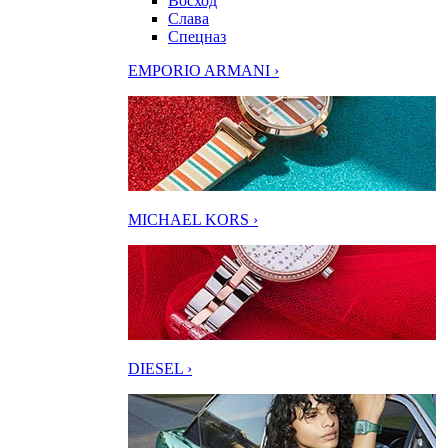
Восход
Слава
Спецназ
EMPORIO ARMANI ›
MICHAEL KORS ›
DIESEL ›