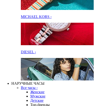
MICHAEL KORS ›
DIESEL ›
НАРУЧНЫЕ ЧАСЫ
Все часы ›
Женские
Мужские
Детские
Топ-бренды