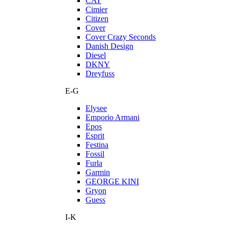
CAT
Cimier
Citizen
Cover
Cover Crazy Seconds
Danish Design
Diesel
DKNY
Dreyfuss
E-G
Elysee
Emporio Armani
Epos
Esprit
Festina
Fossil
Furla
Garmin
GEORGE KINI
Gryon
Guess
I-K