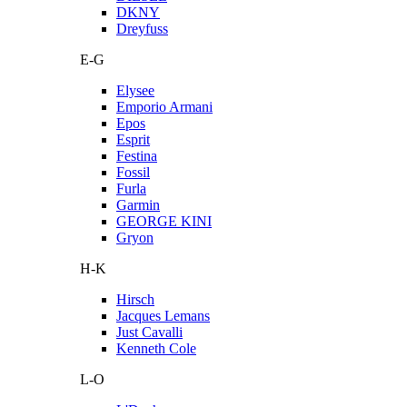
DKNY
Dreyfuss
E-G
Elysee
Emporio Armani
Epos
Esprit
Festina
Fossil
Furla
Garmin
GEORGE KINI
Gryon
H-K
Hirsch
Jacques Lemans
Just Cavalli
Kenneth Cole
L-O