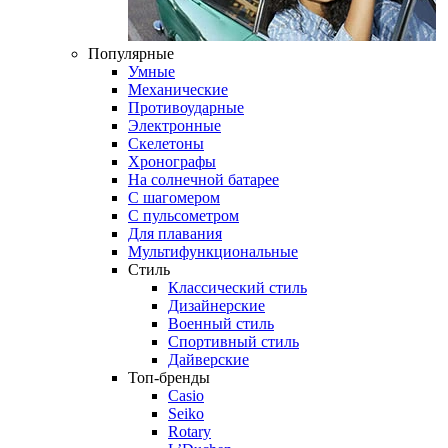
Популярные
Умные
Механические
Противоударные
Электронные
Скелетоны
Хронографы
На солнечной батарее
С шагомером
С пульсометром
Для плавания
Мультифункциональные
Стиль
Классический стиль
Дизайнерские
Военный стиль
Спортивный стиль
Дайверские
Топ-бренды
Casio
Seiko
Rotary