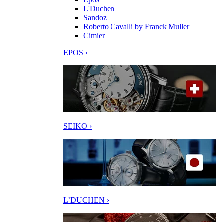
L'Duchen
Sandoz
Roberto Cavalli by Franck Muller
Cimier
EPOS ›
SEIKO ›
L’DUCHEN ›