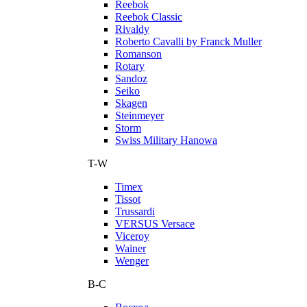
Reebok
Reebok Classic
Rivaldy
Roberto Cavalli by Franck Muller
Romanson
Rotary
Sandoz
Seiko
Skagen
Steinmeyer
Storm
Swiss Military Hanowa
T-W
Timex
Tissot
Trussardi
VERSUS Versace
Viceroy
Wainer
Wenger
В-С