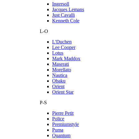
Ingersoll
Jacques Lemans
Just Cavalli
Kenneth Cole
L-O
L'Duchen
Lee Cooper
Lotus
Mark Maddox
Maserati
Morellato
Nautica
Obaku
Orient
Orient Star
P-S
Pierre Petit
Police
Premiumstyle
Puma
Quantum