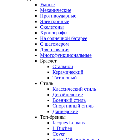
Умные
Механические
Противоударные
Электронные
Скелетоны
Хронографы
На солнечной батарее
С шагомером
Для плавания
Многофункциональные
Браслет
Стальной
Керамический
Титановый
Стиль
Классический стиль
Дизайнерские
Военный стиль
Спортивный стиль
Дайверские
Топ-бренды
Jacques Lemans
L'Duchen
Cover
Swiss Military Hanowa