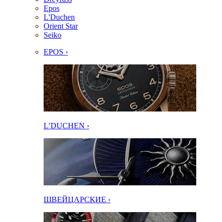
Epos
L'Duchen
Orient Star
Seiko
EPOS ›
L’DUCHEN ›
ШВЕЙЦАРСКИЕ ›