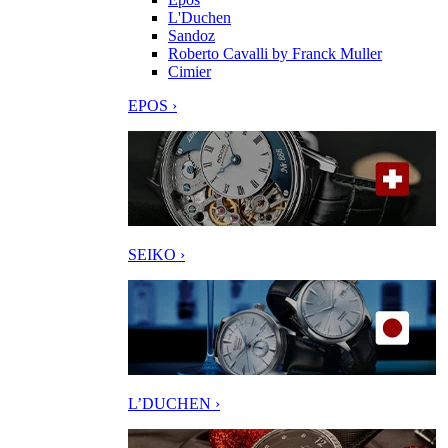
L'Duchen
Sandoz
Roberto Cavalli by Franck Muller
Cimier
EPOS ›
SEIKO ›
L’DUCHEN ›