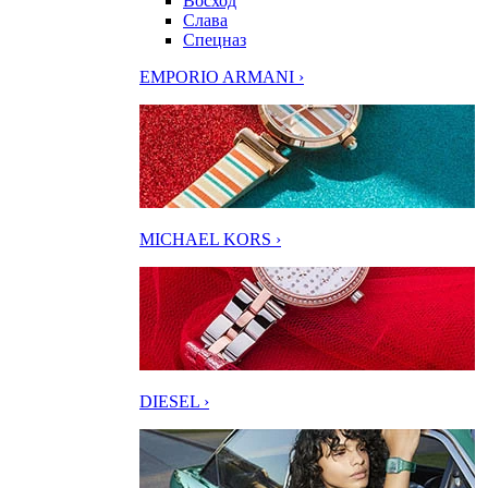
Восход
Слава
Спецназ
EMPORIO ARMANI ›
MICHAEL KORS ›
DIESEL ›