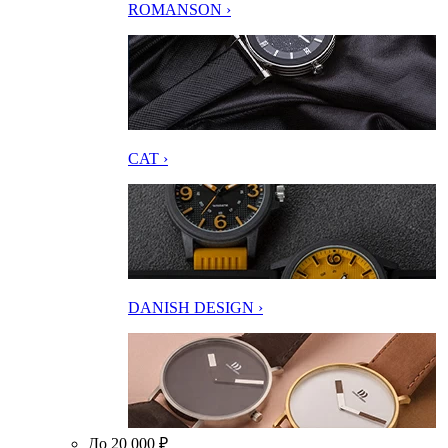
ROMANSON ›
CAT ›
DANISH DESIGN ›
До 20 000 ₽