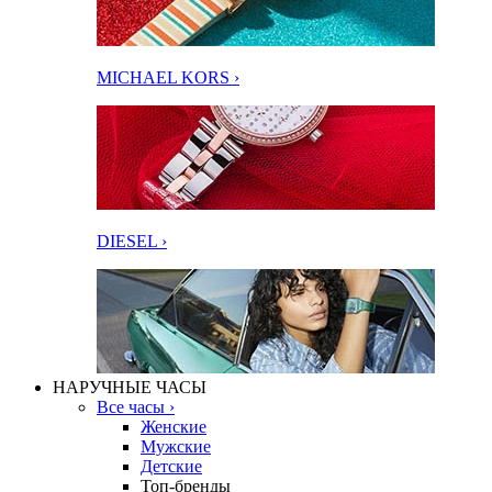
MICHAEL KORS ›
DIESEL ›
НАРУЧНЫЕ ЧАСЫ
Все часы ›
Женские
Мужские
Детские
Топ-бренды