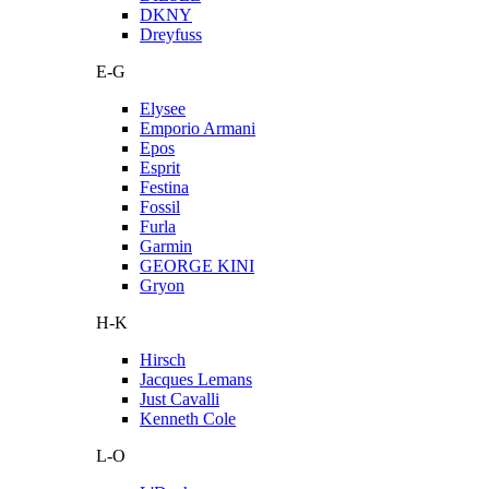
DKNY
Dreyfuss
E-G
Elysee
Emporio Armani
Epos
Esprit
Festina
Fossil
Furla
Garmin
GEORGE KINI
Gryon
H-K
Hirsch
Jacques Lemans
Just Cavalli
Kenneth Cole
L-O