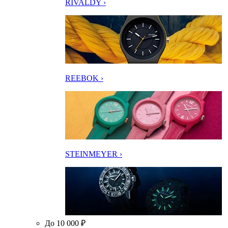
RIVALDY ›
REEBOK ›
STEINMEYER ›
До 10 000 ₽