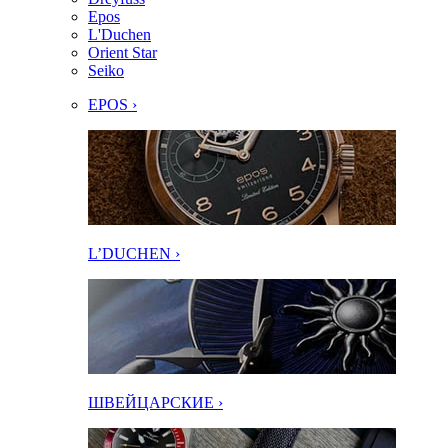
Epos
L'Duchen
Orient Star
Seiko
EPOS ›
L’DUCHEN ›
ШВЕЙЦАРСКИЕ ›