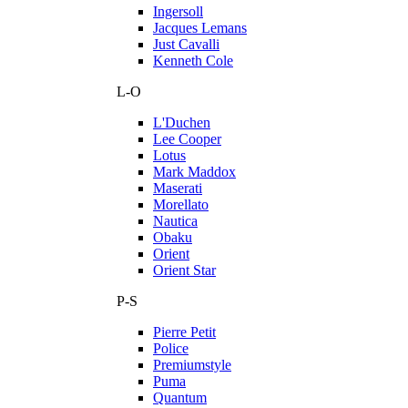
Ingersoll
Jacques Lemans
Just Cavalli
Kenneth Cole
L-O
L'Duchen
Lee Cooper
Lotus
Mark Maddox
Maserati
Morellato
Nautica
Obaku
Orient
Orient Star
P-S
Pierre Petit
Police
Premiumstyle
Puma
Quantum