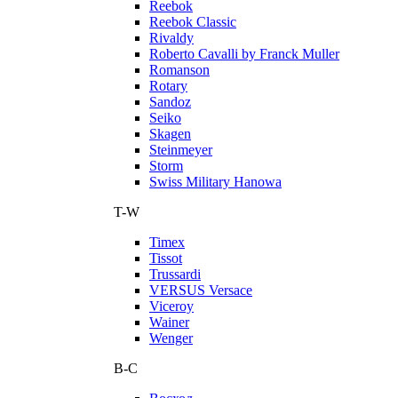
Reebok
Reebok Classic
Rivaldy
Roberto Cavalli by Franck Muller
Romanson
Rotary
Sandoz
Seiko
Skagen
Steinmeyer
Storm
Swiss Military Hanowa
T-W
Timex
Tissot
Trussardi
VERSUS Versace
Viceroy
Wainer
Wenger
В-С