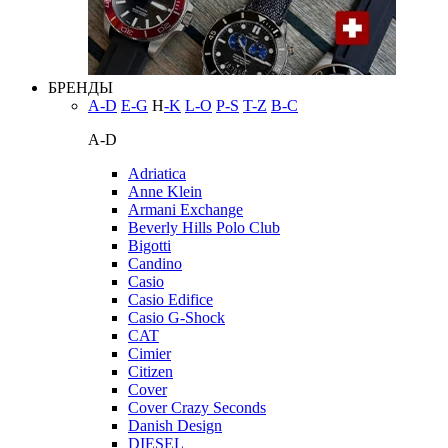
БРЕНДЫ
A-D
E-G
H
-K
L-O
P-S
T-Z
В-С
A-D
Adriatica
Anne Klein
Armani Exchange
Beverly Hills Polo Club
Bigotti
Candino
Casio
Casio Edifice
Casio G-Shock
CAT
Cimier
Citizen
Cover
Cover Crazy Seconds
Danish Design
DIESEL