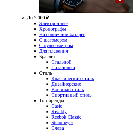
До 5 000 ₽
Электронные
Хронографы
На солнечной батарее
С шагомером
С пульсометром
Для плавания
Браслет
Стальной
Титановый
Стиль
Классический стиль
Дизайнерские
Военный стиль
Спортивный стиль
Топ-бренды
Casio
Rivaldy
Reebok Classic
Steinmeyer
Слава