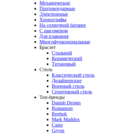
Механические
Противоударные
Электронные
Хронографы
На солнечной батарее
С шагомером
Для плавания
Многофункциональные
Браслет
Стальной
Керамический
Титановый
Стиль
Классический стиль
Дизайнерские
Военный стиль
Спортивный стиль
Топ-бренды
Danish Design
Romanson
Reebok
Mark Maddox
Casio
Gryon