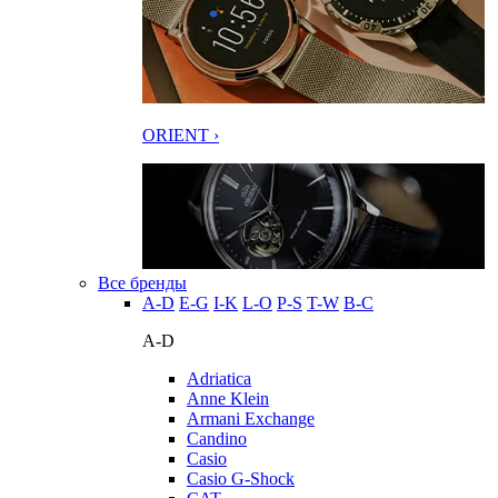
ORIENT ›
Все бренды
A-D
E-G
I-K
L-O
P-S
T-W
В-С
A-D
Adriatica
Anne Klein
Armani Exchange
Candino
Casio
Casio G-Shock