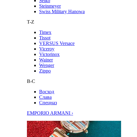
Seiko
Steinmeyer
Swiss Military Hanowa
T-Z
Timex
Tissot
VERSUS Versace
Viceroy
Victorinox
Wainer
Wenger
Zippo
В-С
Восход
Слава
Спецназ
EMPORIO ARMANI ›