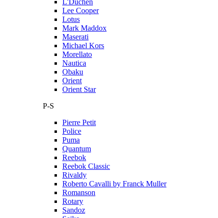
L'Duchen
Lee Cooper
Lotus
Mark Maddox
Maserati
Michael Kors
Morellato
Nautica
Obaku
Orient
Orient Star
P-S
Pierre Petit
Police
Puma
Quantum
Reebok
Reebok Classic
Rivaldy
Roberto Cavalli by Franck Muller
Romanson
Rotary
Sandoz