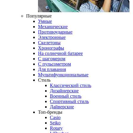
Популярные
Умные
Механические
Противоударные
Электронные
Скелетоны
Хронографы
На солнечной батарее
С шагомером
С пульсометром
Для плавания
Мультифункциональные
Стиль
Классический стиль
Дизайнерские
Военный стиль
Спортивный стиль
Дайверские
Топ-бренды
Casio
Seiko
Rotary