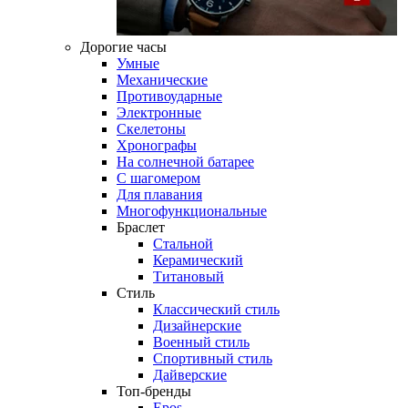
Дорогие часы
Умные
Механические
Противоударные
Электронные
Скелетоны
Хронографы
На солнечной батарее
С шагомером
Для плавания
Многофункциональные
Браслет
Стальной
Керамический
Титановый
Стиль
Классический стиль
Дизайнерские
Военный стиль
Спортивный стиль
Дайверские
Топ-бренды
Epos