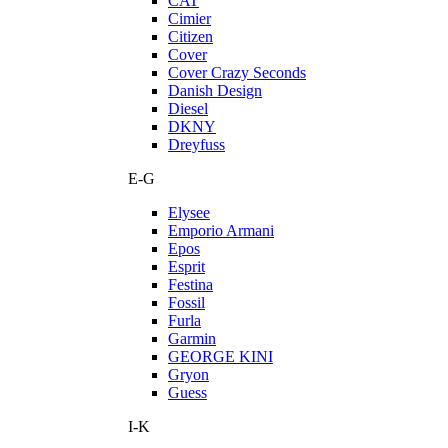
CAT
Cimier
Citizen
Cover
Cover Crazy Seconds
Danish Design
Diesel
DKNY
Dreyfuss
E-G
Elysee
Emporio Armani
Epos
Esprit
Festina
Fossil
Furla
Garmin
GEORGE KINI
Gryon
Guess
I-K