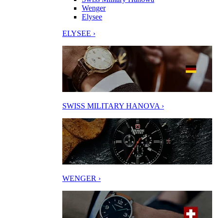
Wenger
Elysee
ELYSEE ›
SWISS MILITARY HANOVA ›
WENGER ›