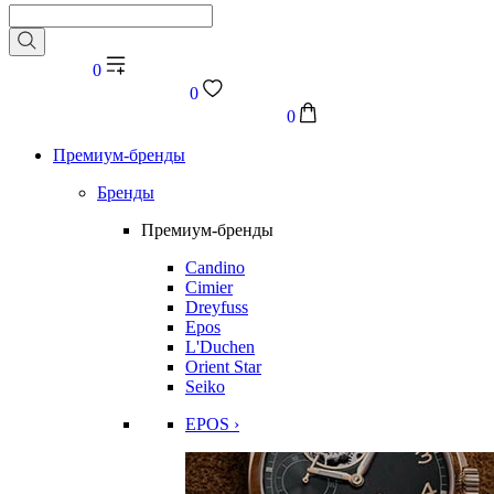
0
0
0
Премиум-бренды
Бренды
Премиум-бренды
Candino
Cimier
Dreyfuss
Epos
L'Duchen
Orient Star
Seiko
EPOS ›