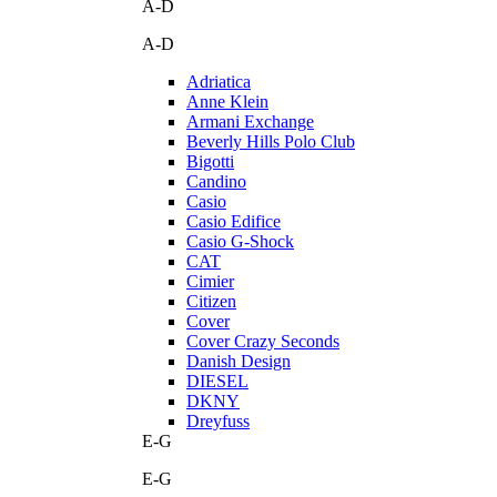
A-D
A-D
Adriatica
Anne Klein
Armani Exchange
Beverly Hills Polo Club
Bigotti
Candino
Casio
Casio Edifice
Casio G-Shock
CAT
Cimier
Citizen
Cover
Cover Crazy Seconds
Danish Design
DIESEL
DKNY
Dreyfuss
E-G
E-G