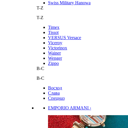
Swiss Military Hanowa
T-Z
T-Z
Timex
Tissot
VERSUS Versace
Viceroy
Victorinox
Wainer
Wenger
Zippo
В-С
В-С
Восход
Слава
Спецназ
EMPORIO ARMANI ›