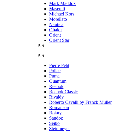
Mark Maddox
Maserati
Michael Kors
Morellato
Nautica
Obaku
Orient
Orient Star
P-S
P-S
Pierre Petit
Police
Puma
Quantum
Reebok
Reebok Classic
Rivaldy
Roberto Cavalli by Franck Muller
Romanson
Rotary
Sandoz
Seiko
Steinmeyer