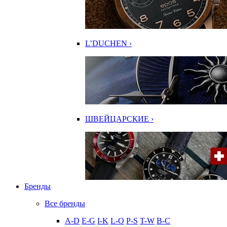
L’DUCHEN ›
ШВЕЙЦАРСКИЕ ›
Бренды
Все бренды
A-D
E-G
I-K
L-O
P-S
T-W
В-С