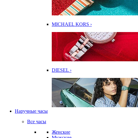
MICHAEL KORS ›
DIESEL ›
Наручные часы
Все часы
Женские
Мужские