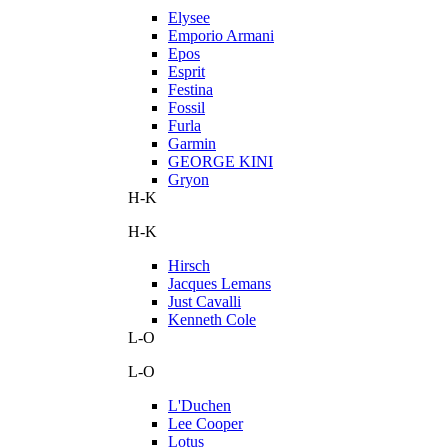
Elysee
Emporio Armani
Epos
Esprit
Festina
Fossil
Furla
Garmin
GEORGE KINI
Gryon
H-K
H-K
Hirsch
Jacques Lemans
Just Cavalli
Kenneth Cole
L-O
L-O
L'Duchen
Lee Cooper
Lotus