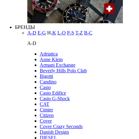
БРЕНДЫ
A-D
E-G
H
-K
L-O
P-S
T-Z
В-С
A-D
Adriatica
Anne Klein
Armani Exchange
Beverly Hills Polo Club
Bigotti
Candino
Casio
Casio Edifice
Casio G-Shock
CAT
Cimier
Citizen
Cover
Cover Crazy Seconds
Danish Design
DIESEL