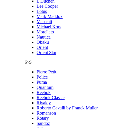
L'Duchen
Lee Cooper
Lotus
Mark Maddox
Maserati
Michael Kors
Morellato
Nautica
Obaku
Orient
Orient Star
P-S
Pierre Petit
Police
Puma
Quantum
Reebok
Reebok Classic
Rivaldy
Roberto Cavalli by Franck Muller
Romanson
Rotary
Sandoz