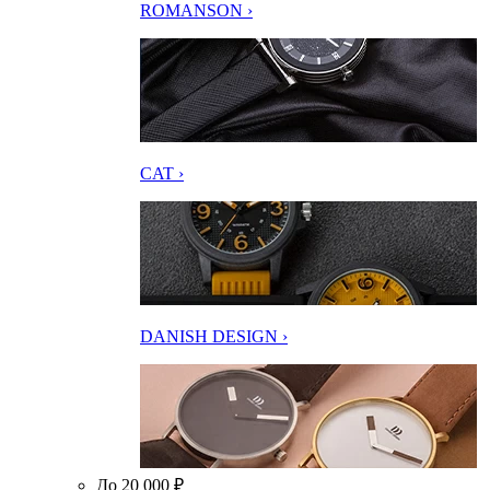
ROMANSON ›
CAT ›
DANISH DESIGN ›
До 20 000 ₽