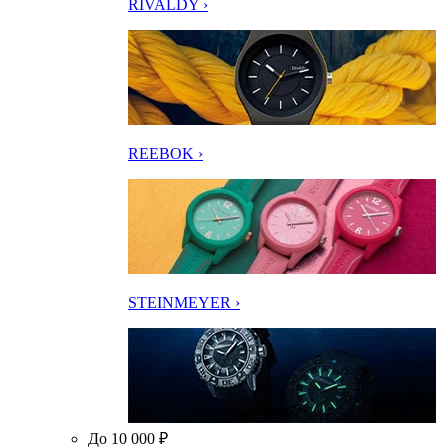
RIVALDY ›
REEBOK ›
STEINMEYER ›
До 10 000 ₽