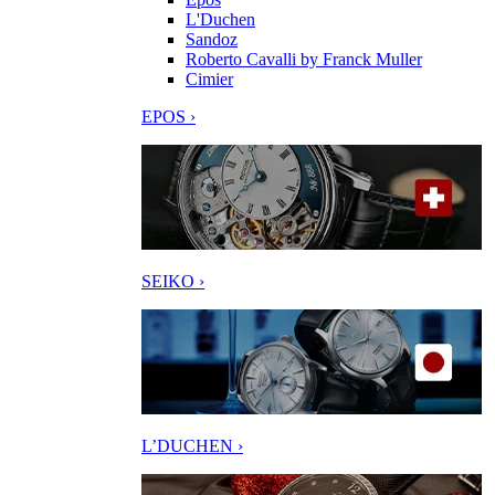
L'Duchen
Sandoz
Roberto Cavalli by Franck Muller
Cimier
EPOS ›
SEIKO ›
L’DUCHEN ›