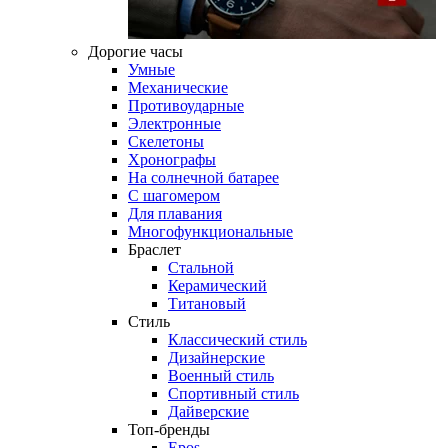
Дорогие часы
Умные
Механические
Противоударные
Электронные
Скелетоны
Хронографы
На солнечной батарее
С шагомером
Для плавания
Многофункциональные
Браслет
Стальной
Керамический
Титановый
Стиль
Классический стиль
Дизайнерские
Военный стиль
Спортивный стиль
Дайверские
Топ-бренды
Epos