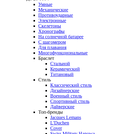
Умные
Механические
Противоударные
Электронные
Скелетоны
Хронографы
На солнечной батарее
С шагомером
Для плавания
Многофункциональные
Браслет
Стальной
Керамический
Титановый
Стиль
Классический стиль
Дизайнерские
Военный стиль
Спортивный стиль
Дайверские
Топ-бренды
Jacques Lemans
L'Duchen
Cover
Swiss Military Hanowa