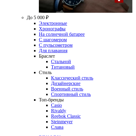
До 5 000 ₽
Электронные
Хронографы
На солнечной батарее
С шагомером
С пульсометром
Для плавания
Браслет
Стальной
Титановый
Стиль
Классический стиль
Дизайнерские
Военный стиль
Спортивный стиль
Топ-бренды
Casio
Rivaldy
Reebok Classic
Steinmeyer
Слава