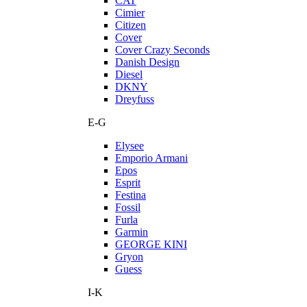
CAT
Cimier
Citizen
Cover
Cover Crazy Seconds
Danish Design
Diesel
DKNY
Dreyfuss
E-G
Elysee
Emporio Armani
Epos
Esprit
Festina
Fossil
Furla
Garmin
GEORGE KINI
Gryon
Guess
I-K