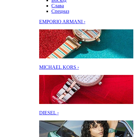
Восход
Слава
Спецназ
EMPORIO ARMANI ›
MICHAEL KORS ›
DIESEL ›