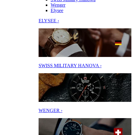
Wenger
Elysee
ELYSEE ›
SWISS MILITARY HANOVA ›
WENGER ›