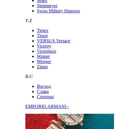
Seiko
Steinmeyer
Swiss Military Hanowa
T-Z
Timex
Tissot
VERSUS Versace
Viceroy
Victorinox
Wainer
Wenger
Zippo
В-С
Восход
Слава
Спецназ
EMPORIO ARMANI ›