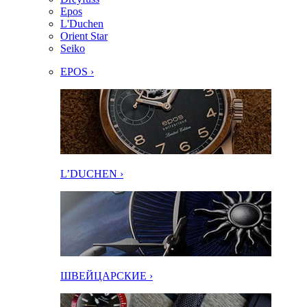
Epos
L'Duchen
Orient Star
Seiko
EPOS ›
L’DUCHEN ›
ШВЕЙЦАРСКИЕ ›