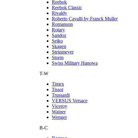
Reebok
Reebok Classic
Rivaldy
Roberto Cavalli by Franck Muller
Romanson
Rotary
Sandoz
Seiko
Skagen
Steinmeyer
Storm
Swiss Military Hanowa
T-W
Timex
Tissot
Trussardi
VERSUS Versace
Viceroy
Wainer
Wenger
В-С