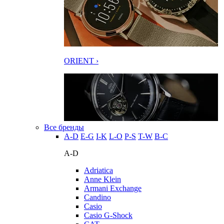
ORIENT ›
Все бренды
A-D
E-G
I-K
L-O
P-S
T-W
В-С
A-D
Adriatica
Anne Klein
Armani Exchange
Candino
Casio
Casio G-Shock