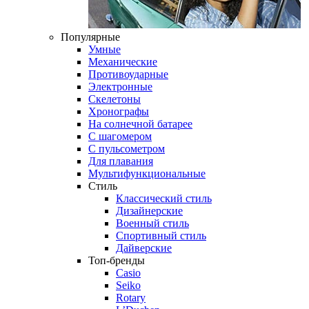
Популярные
Умные
Механические
Противоударные
Электронные
Скелетоны
Хронографы
На солнечной батарее
С шагомером
С пульсометром
Для плавания
Мультифункциональные
Стиль
Классический стиль
Дизайнерские
Военный стиль
Спортивный стиль
Дайверские
Топ-бренды
Casio
Seiko
Rotary