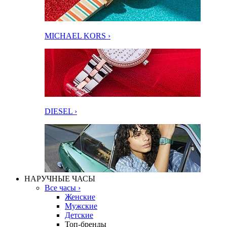
MICHAEL KORS ›
DIESEL ›
НАРУЧНЫЕ ЧАСЫ
Все часы ›
Женские
Мужские
Детские
Топ-бренды