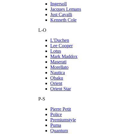
Ingersoll
Jacques Lemans
Just Cavalli
Kenneth Cole
L-O
L'Duchen
Lee Cooper
Lotus
Mark Maddox
Maserati
Morellato
Nautica
Obaku
Orient
Orient Star
P-S
Pierre Petit
Police
Premiumstyle
Puma
Quantum