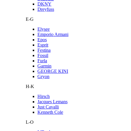
DKNY
Dreyfuss
E-G
Elysee
Emporio Armani
Epos
Esprit
Festina
Fossil
Furla
Garmin
GEORGE KINI
Gryon
H-K
Hirsch
Jacques Lemans
Just Cavalli
Kenneth Cole
L-O