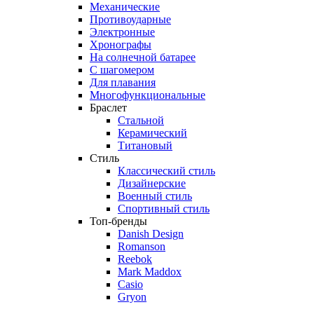
Механические
Противоударные
Электронные
Хронографы
На солнечной батарее
С шагомером
Для плавания
Многофункциональные
Браслет
Стальной
Керамический
Титановый
Стиль
Классический стиль
Дизайнерские
Военный стиль
Спортивный стиль
Топ-бренды
Danish Design
Romanson
Reebok
Mark Maddox
Casio
Gryon