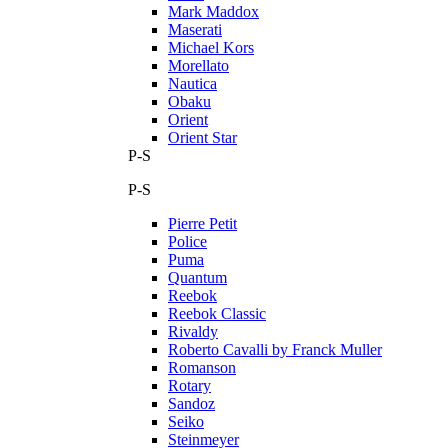
Mark Maddox
Maserati
Michael Kors
Morellato
Nautica
Obaku
Orient
Orient Star
P-S
P-S
Pierre Petit
Police
Puma
Quantum
Reebok
Reebok Classic
Rivaldy
Roberto Cavalli by Franck Muller
Romanson
Rotary
Sandoz
Seiko
Steinmeyer