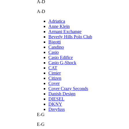
A-D
A-D
Adriatica
Anne Klein
Armani Exchange
Beverly Hills Polo Club
Bigotti
Candino
Casio
Casio Edifice
Casio G-Shock
CAT
Cimier
Citizen
Cover
Cover Crazy Seconds
Danish Design
DIESEL
DKNY
Dreyfuss
E-G
E-G