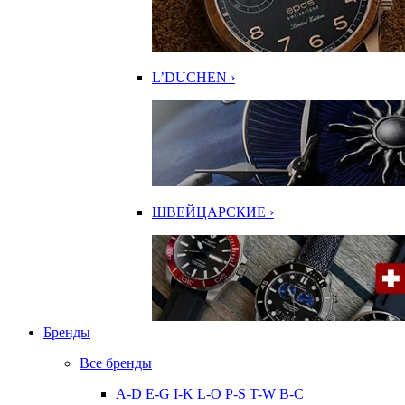
L’DUCHEN ›
ШВЕЙЦАРСКИЕ ›
Бренды
Все бренды
A-D
E-G
I-K
L-O
P-S
T-W
В-С