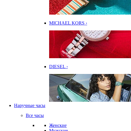
MICHAEL KORS ›
DIESEL ›
Наручные часы
Все часы
Женские
Мужские