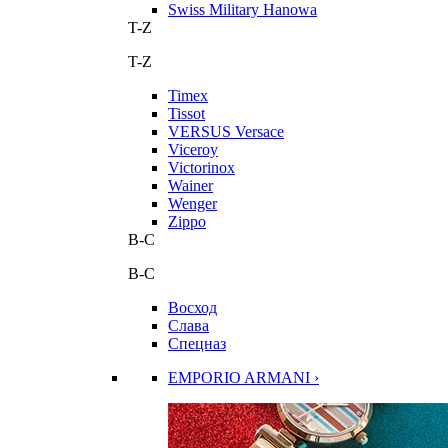
Swiss Military Hanowa
T-Z
T-Z
Timex
Tissot
VERSUS Versace
Viceroy
Victorinox
Wainer
Wenger
Zippo
В-С
В-С
Восход
Слава
Спецназ
EMPORIO ARMANI ›