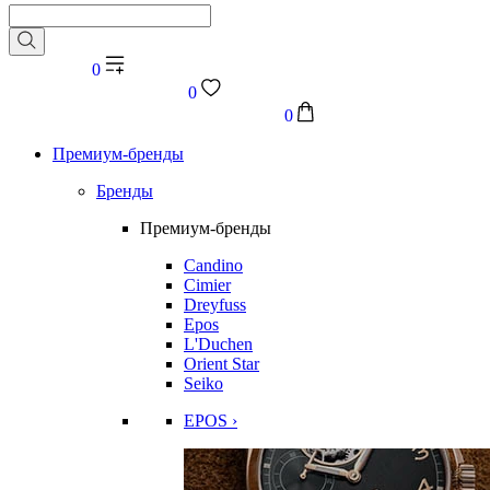
0
0
0
Премиум-бренды
Бренды
Премиум-бренды
Candino
Cimier
Dreyfuss
Epos
L'Duchen
Orient Star
Seiko
EPOS ›