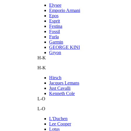
Elysee
Emporio Armani
Epos
Esprit
Festina
Fossil
Furla
Garmin
GEORGE KINI
Gryon
H-K
H-K
Hirsch
Jacques Lemans
Just Cavalli
Kenneth Cole
L-O
L-O
L'Duchen
Lee Cooper
Lotus