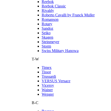
Reebok
Reebok Classic
Rivaldy
Roberto Cavalli by Franck Muller
Romanson
Rotary
Sandoz
Seiko
Skagen
Steinmeyer
Storm
Swiss Military Hanowa
T-W
Timex
Tissot
Trussardi
VERSUS Versace
Viceroy
Wainer
Wenger
В-С