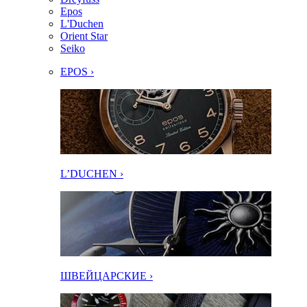
Epos
L'Duchen
Orient Star
Seiko
EPOS ›
L’DUCHEN ›
ШВЕЙЦАРСКИЕ ›