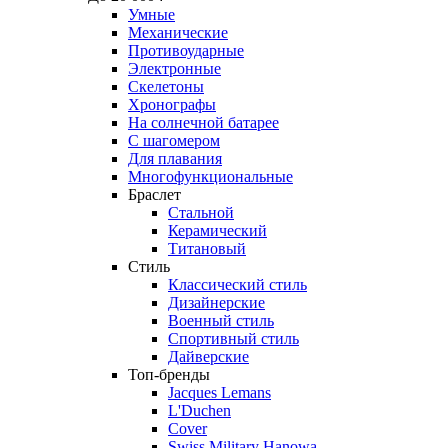
Умные
Механические
Противоударные
Электронные
Скелетоны
Хронографы
На солнечной батарее
С шагомером
Для плавания
Многофункциональные
Браслет
Стальной
Керамический
Титановый
Стиль
Классический стиль
Дизайнерские
Военный стиль
Спортивный стиль
Дайверские
Топ-бренды
Jacques Lemans
L'Duchen
Cover
Swiss Military Hanowa