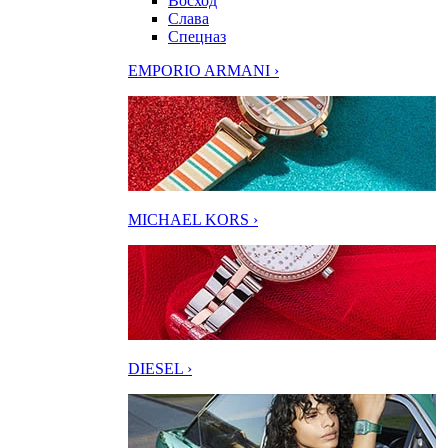
Восход
Слава
Спецназ
EMPORIO ARMANI ›
MICHAEL KORS ›
DIESEL ›