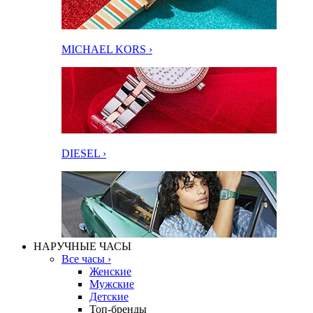
MICHAEL KORS ›
DIESEL ›
НАРУЧНЫЕ ЧАСЫ
Все часы ›
Женские
Мужские
Детские
Топ-бренды