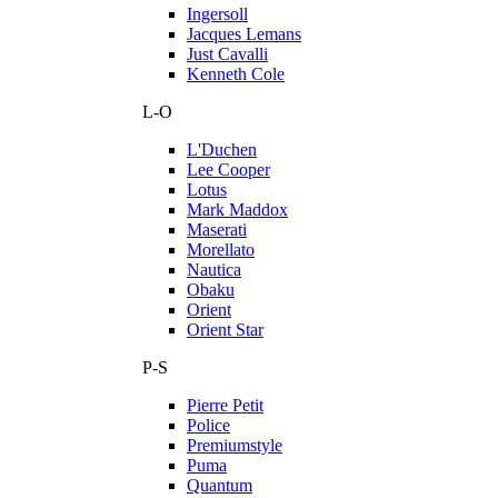
Ingersoll
Jacques Lemans
Just Cavalli
Kenneth Cole
L-O
L'Duchen
Lee Cooper
Lotus
Mark Maddox
Maserati
Morellato
Nautica
Obaku
Orient
Orient Star
P-S
Pierre Petit
Police
Premiumstyle
Puma
Quantum