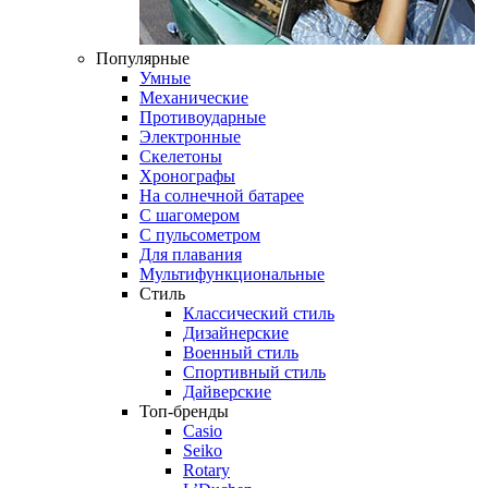
Популярные
Умные
Механические
Противоударные
Электронные
Скелетоны
Хронографы
На солнечной батарее
С шагомером
С пульсометром
Для плавания
Мультифункциональные
Стиль
Классический стиль
Дизайнерские
Военный стиль
Спортивный стиль
Дайверские
Топ-бренды
Casio
Seiko
Rotary