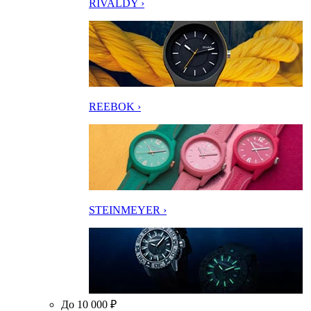
RIVALDY ›
REEBOK ›
STEINMEYER ›
До 10 000 ₽