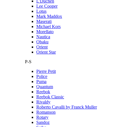
L'Duchen
Lee Cooper
Lotus
Mark Maddox
Maserati
Michael Kors
Morellato
Nautica
Obaku
Orient
Orient Star
P-S
Pierre Petit
Police
Puma
Quantum
Reebok
Reebok Classic
Rivaldy
Roberto Cavalli by Franck Muller
Romanson
Rotary
Sandoz