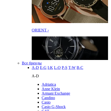
ORIENT ›
Все бренды
A-D
E-G
I-K
L-O
P-S
T-W
В-С
A-D
Adriatica
Anne Klein
Armani Exchange
Candino
Casio
Casio G-Shock