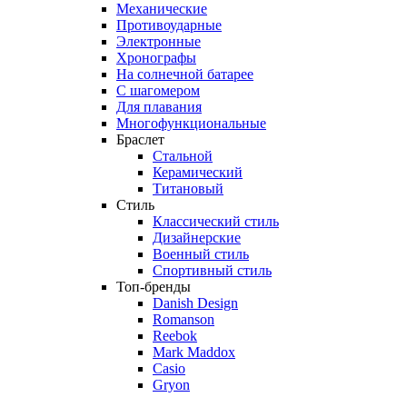
Механические
Противоударные
Электронные
Хронографы
На солнечной батарее
С шагомером
Для плавания
Многофункциональные
Браслет
Стальной
Керамический
Титановый
Стиль
Классический стиль
Дизайнерские
Военный стиль
Спортивный стиль
Топ-бренды
Danish Design
Romanson
Reebok
Mark Maddox
Casio
Gryon