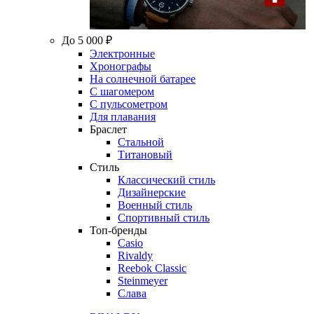
До 5 000 ₽
Электронные
Хронографы
На солнечной батарее
С шагомером
С пульсометром
Для плавания
Браслет
Стальной
Титановый
Стиль
Классический стиль
Дизайнерские
Военный стиль
Спортивный стиль
Топ-бренды
Casio
Rivaldy
Reebok Classic
Steinmeyer
Слава