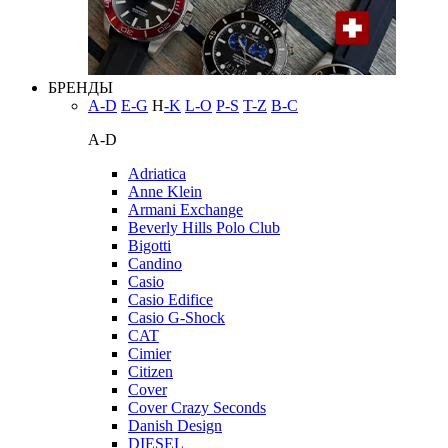
БРЕНДЫ
A-D
E-G
H
-K
L-O
P-S
T-Z
В-С
A-D
Adriatica
Anne Klein
Armani Exchange
Beverly Hills Polo Club
Bigotti
Candino
Casio
Casio Edifice
Casio G-Shock
CAT
Cimier
Citizen
Cover
Cover Crazy Seconds
Danish Design
DIESEL