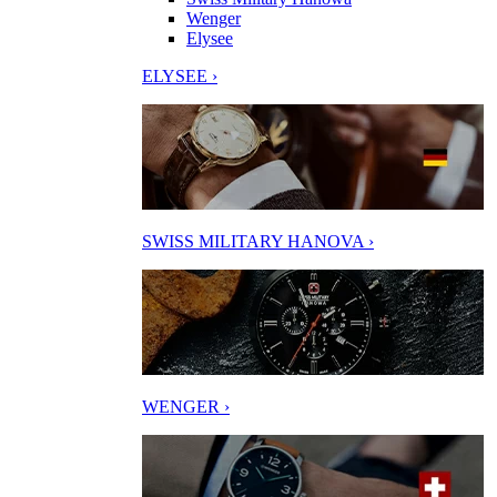
Wenger
Elysee
ELYSEE ›
SWISS MILITARY HANOVA ›
WENGER ›