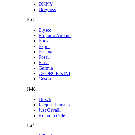
DKNY
Dreyfuss
E-G
Elysee
Emporio Armani
Epos
Esprit
Festina
Fossil
Furla
Garmin
GEORGE KINI
Gryon
H-K
Hirsch
Jacques Lemans
Just Cavalli
Kenneth Cole
L-O