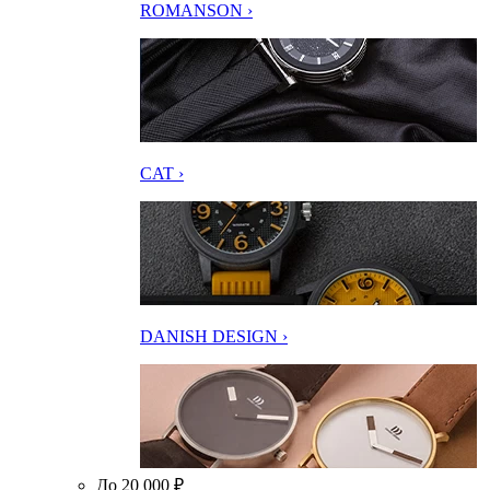
ROMANSON ›
CAT ›
DANISH DESIGN ›
До 20 000 ₽