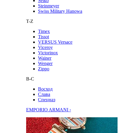
Seiko
Steinmeyer
Swiss Military Hanowa
T-Z
Timex
Tissot
VERSUS Versace
Viceroy
Victorinox
Wainer
Wenger
Zippo
В-С
Восход
Слава
Спецназ
EMPORIO ARMANI ›