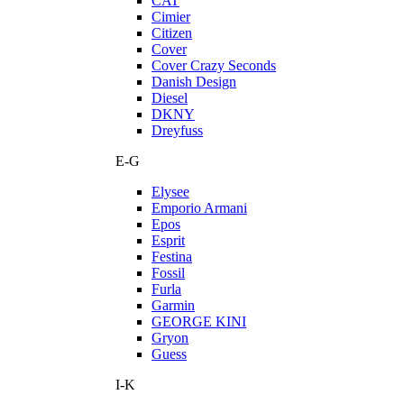
CAT
Cimier
Citizen
Cover
Cover Crazy Seconds
Danish Design
Diesel
DKNY
Dreyfuss
E-G
Elysee
Emporio Armani
Epos
Esprit
Festina
Fossil
Furla
Garmin
GEORGE KINI
Gryon
Guess
I-K