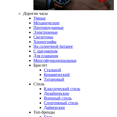
Дорогие часы
Умные
Механические
Противоударные
Электронные
Скелетоны
Хронографы
На солнечной батарее
С шагомером
Для плавания
Многофункциональные
Браслет
Стальной
Керамический
Титановый
Стиль
Классический стиль
Дизайнерские
Военный стиль
Спортивный стиль
Дайверские
Топ-бренды
Epos