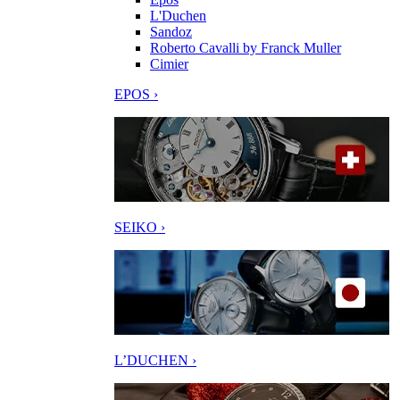
L'Duchen
Sandoz
Roberto Cavalli by Franck Muller
Cimier
EPOS ›
SEIKO ›
L’DUCHEN ›