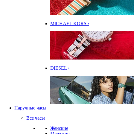
MICHAEL KORS ›
DIESEL ›
Наручные часы
Все часы
Женские
Мужские