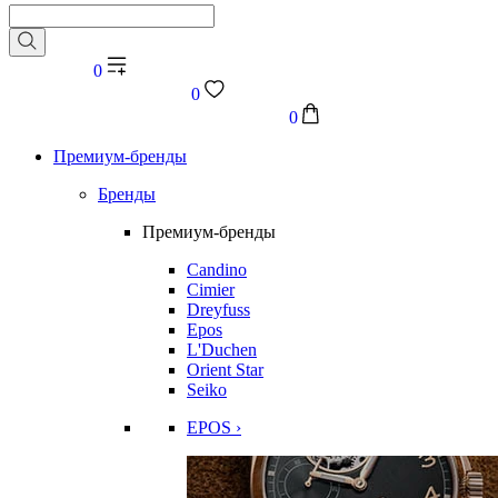
0
0
0
Премиум-бренды
Бренды
Премиум-бренды
Candino
Cimier
Dreyfuss
Epos
L'Duchen
Orient Star
Seiko
EPOS ›