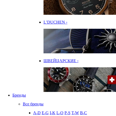
L’DUCHEN ›
ШВЕЙЦАРСКИЕ ›
Бренды
Все бренды
A-D
E-G
I-K
L-O
P-S
T-W
В-С