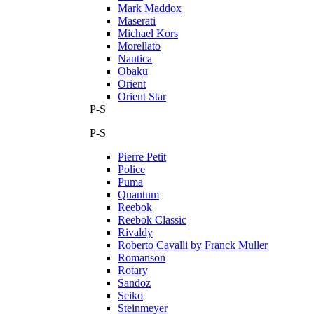
Mark Maddox
Maserati
Michael Kors
Morellato
Nautica
Obaku
Orient
Orient Star
P-S
P-S
Pierre Petit
Police
Puma
Quantum
Reebok
Reebok Classic
Rivaldy
Roberto Cavalli by Franck Muller
Romanson
Rotary
Sandoz
Seiko
Steinmeyer