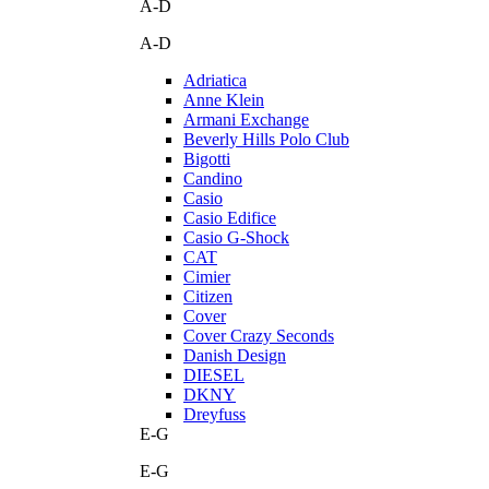
A-D
A-D
Adriatica
Anne Klein
Armani Exchange
Beverly Hills Polo Club
Bigotti
Candino
Casio
Casio Edifice
Casio G-Shock
CAT
Cimier
Citizen
Cover
Cover Crazy Seconds
Danish Design
DIESEL
DKNY
Dreyfuss
E-G
E-G