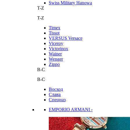
Swiss Military Hanowa
T-Z
T-Z
Timex
Tissot
VERSUS Versace
Viceroy
Victorinox
Wainer
Wenger
Zippo
В-С
В-С
Восход
Слава
Спецназ
EMPORIO ARMANI ›