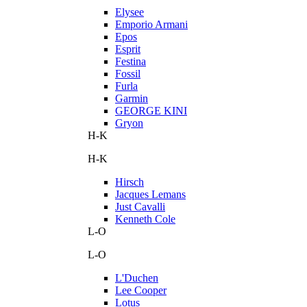
Elysee
Emporio Armani
Epos
Esprit
Festina
Fossil
Furla
Garmin
GEORGE KINI
Gryon
H-K
H-K
Hirsch
Jacques Lemans
Just Cavalli
Kenneth Cole
L-O
L-O
L'Duchen
Lee Cooper
Lotus