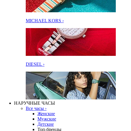
MICHAEL KORS ›
DIESEL ›
НАРУЧНЫЕ ЧАСЫ
Все часы ›
Женские
Мужские
Детские
Топ-бренды