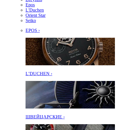
Epos
L'Duchen
Orient Star
Seiko
EPOS ›
L’DUCHEN ›
ШВЕЙЦАРСКИЕ ›