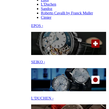
L'Duchen
Sandoz
Roberto Cavalli by Franck Muller
Cimier
EPOS ›
SEIKO ›
L’DUCHEN ›