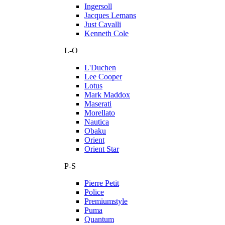
Ingersoll
Jacques Lemans
Just Cavalli
Kenneth Cole
L-O
L'Duchen
Lee Cooper
Lotus
Mark Maddox
Maserati
Morellato
Nautica
Obaku
Orient
Orient Star
P-S
Pierre Petit
Police
Premiumstyle
Puma
Quantum