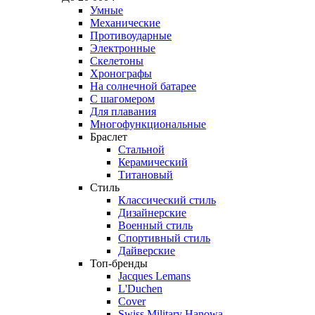
Умные
Механические
Противоударные
Электронные
Скелетоны
Хронографы
На солнечной батарее
С шагомером
Для плавания
Многофункциональные
Браслет
Стальной
Керамический
Титановый
Стиль
Классический стиль
Дизайнерские
Военный стиль
Спортивный стиль
Дайверские
Топ-бренды
Jacques Lemans
L'Duchen
Cover
Swiss Military Hanowa