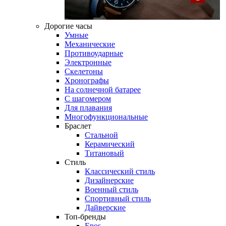
Дорогие часы
Умные
Механические
Противоударные
Электронные
Скелетоны
Хронографы
На солнечной батарее
С шагомером
Для плавания
Многофункциональные
Браслет
Стальной
Керамический
Титановый
Стиль
Классический стиль
Дизайнерские
Военный стиль
Спортивный стиль
Дайверские
Топ-бренды
Epos