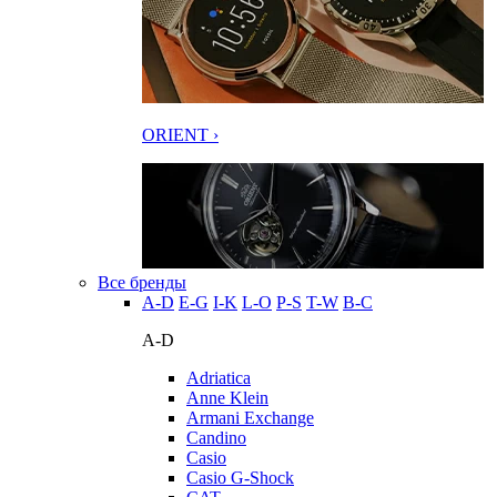
ORIENT ›
Все бренды
A-D
E-G
I-K
L-O
P-S
T-W
В-С
A-D
Adriatica
Anne Klein
Armani Exchange
Candino
Casio
Casio G-Shock