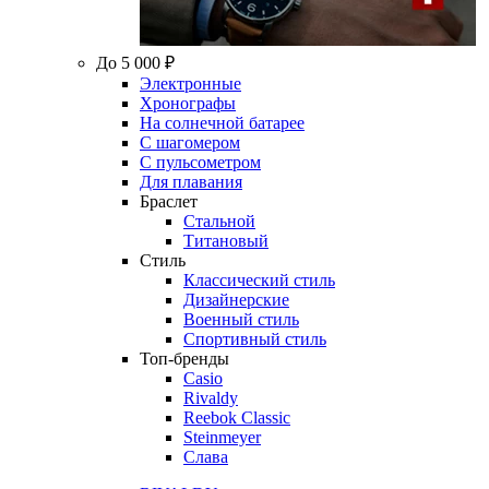
До 5 000 ₽
Электронные
Хронографы
На солнечной батарее
С шагомером
С пульсометром
Для плавания
Браслет
Стальной
Титановый
Стиль
Классический стиль
Дизайнерские
Военный стиль
Спортивный стиль
Топ-бренды
Casio
Rivaldy
Reebok Classic
Steinmeyer
Слава