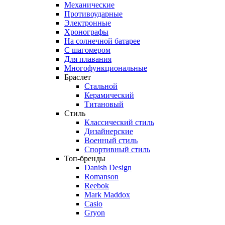
Механические
Противоударные
Электронные
Хронографы
На солнечной батарее
С шагомером
Для плавания
Многофункциональные
Браслет
Стальной
Керамический
Титановый
Стиль
Классический стиль
Дизайнерские
Военный стиль
Спортивный стиль
Топ-бренды
Danish Design
Romanson
Reebok
Mark Maddox
Casio
Gryon