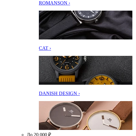
ROMANSON ›
CAT ›
DANISH DESIGN ›
До 20 000 ₽