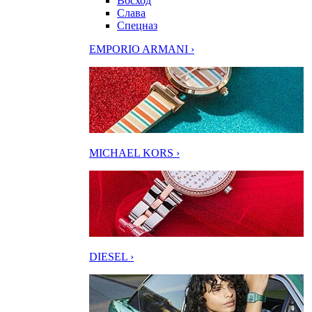
Восход
Слава
Спецназ
EMPORIO ARMANI ›
MICHAEL KORS ›
DIESEL ›