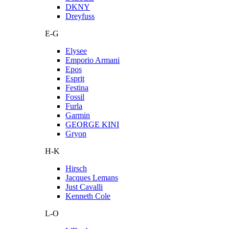
DKNY
Dreyfuss
E-G
Elysee
Emporio Armani
Epos
Esprit
Festina
Fossil
Furla
Garmin
GEORGE KINI
Gryon
H-K
Hirsch
Jacques Lemans
Just Cavalli
Kenneth Cole
L-O