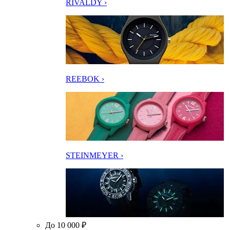
RIVALDY ›
REEBOK ›
STEINMEYER ›
До 10 000 ₽