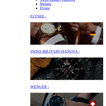
Wenger
Elysee
ELYSEE ›
SWISS MILITARY HANOVA ›
WENGER ›