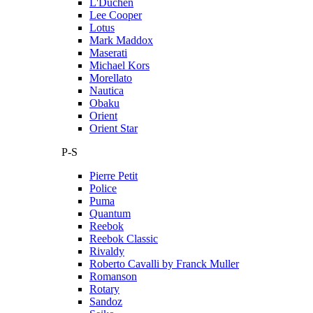
L'Duchen
Lee Cooper
Lotus
Mark Maddox
Maserati
Michael Kors
Morellato
Nautica
Obaku
Orient
Orient Star
P-S
Pierre Petit
Police
Puma
Quantum
Reebok
Reebok Classic
Rivaldy
Roberto Cavalli by Franck Muller
Romanson
Rotary
Sandoz