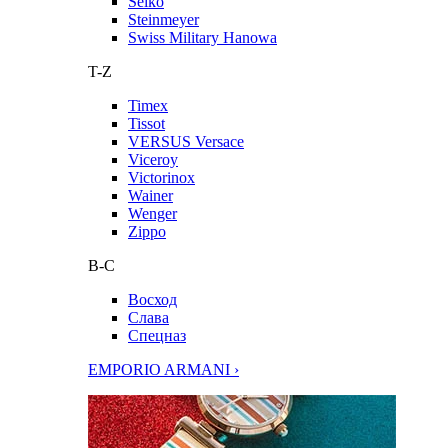
Seiko
Steinmeyer
Swiss Military Hanowa
T-Z
Timex
Tissot
VERSUS Versace
Viceroy
Victorinox
Wainer
Wenger
Zippo
В-С
Восход
Слава
Спецназ
EMPORIO ARMANI ›