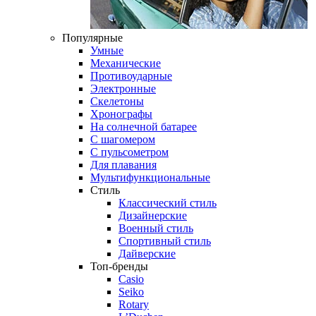
Популярные
Умные
Механические
Противоударные
Электронные
Скелетоны
Хронографы
На солнечной батарее
С шагомером
С пульсометром
Для плавания
Мультифункциональные
Стиль
Классический стиль
Дизайнерские
Военный стиль
Спортивный стиль
Дайверские
Топ-бренды
Casio
Seiko
Rotary