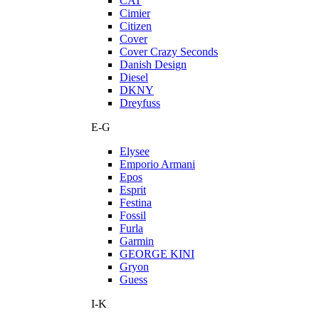
CAT
Cimier
Citizen
Cover
Cover Crazy Seconds
Danish Design
Diesel
DKNY
Dreyfuss
E-G
Elysee
Emporio Armani
Epos
Esprit
Festina
Fossil
Furla
Garmin
GEORGE KINI
Gryon
Guess
I-K