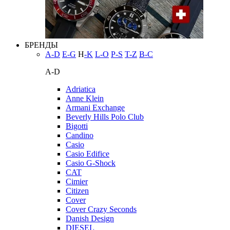
БРЕНДЫ
A-D
E-G
H
-K
L-O
P-S
T-Z
В-С
A-D
Adriatica
Anne Klein
Armani Exchange
Beverly Hills Polo Club
Bigotti
Candino
Casio
Casio Edifice
Casio G-Shock
CAT
Cimier
Citizen
Cover
Cover Crazy Seconds
Danish Design
DIESEL