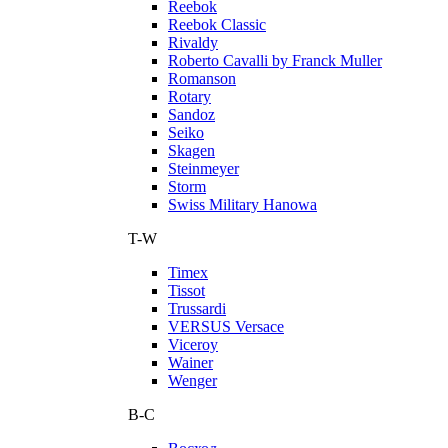
Reebok
Reebok Classic
Rivaldy
Roberto Cavalli by Franck Muller
Romanson
Rotary
Sandoz
Seiko
Skagen
Steinmeyer
Storm
Swiss Military Hanowa
T-W
Timex
Tissot
Trussardi
VERSUS Versace
Viceroy
Wainer
Wenger
В-С