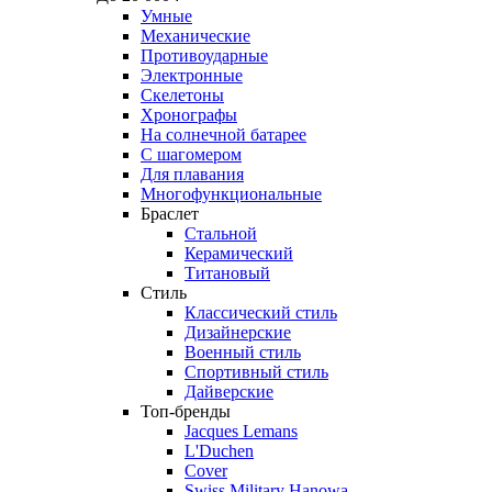
Умные
Механические
Противоударные
Электронные
Скелетоны
Хронографы
На солнечной батарее
С шагомером
Для плавания
Многофункциональные
Браслет
Стальной
Керамический
Титановый
Стиль
Классический стиль
Дизайнерские
Военный стиль
Спортивный стиль
Дайверские
Топ-бренды
Jacques Lemans
L'Duchen
Cover
Swiss Military Hanowa