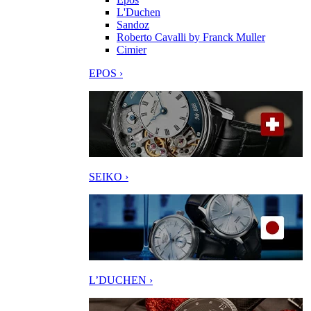
L'Duchen
Sandoz
Roberto Cavalli by Franck Muller
Cimier
EPOS ›
SEIKO ›
L’DUCHEN ›