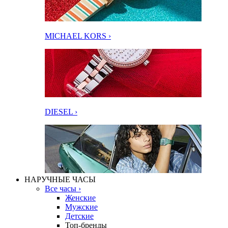
MICHAEL KORS ›
DIESEL ›
НАРУЧНЫЕ ЧАСЫ
Все часы ›
Женские
Мужские
Детские
Топ-бренды