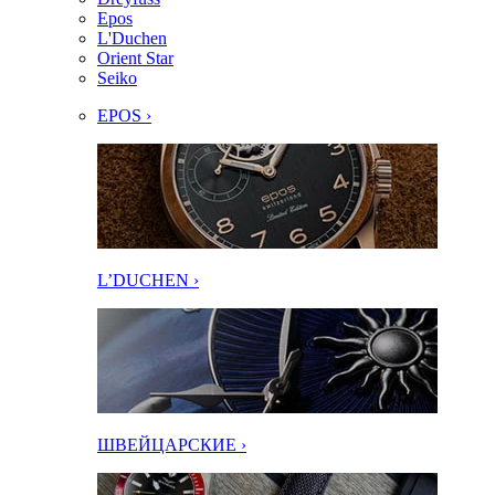
Epos
L'Duchen
Orient Star
Seiko
EPOS ›
L’DUCHEN ›
ШВЕЙЦАРСКИЕ ›