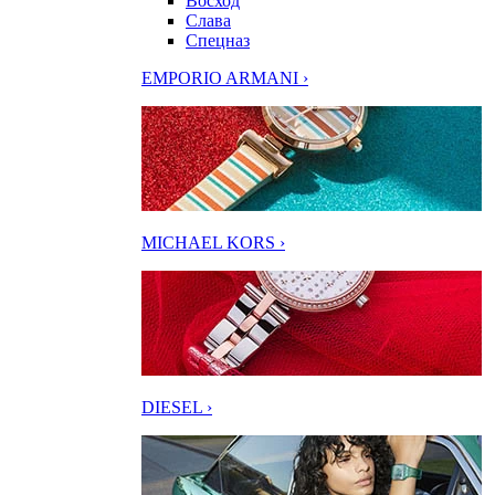
Восход
Слава
Спецназ
EMPORIO ARMANI ›
MICHAEL KORS ›
DIESEL ›