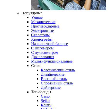
Популярные
Умные
Механические
Противоударные
Электронные
Скелетоны
Хронографы
На солнечной батарее
С шагомером
С пульсометром
Для плавания
Мультифункциональные
Стиль
Классический стиль
Дизайнерские
Военный стиль
Спортивный стиль
Дайверские
Топ-бренды
Casio
Seiko
Rotary