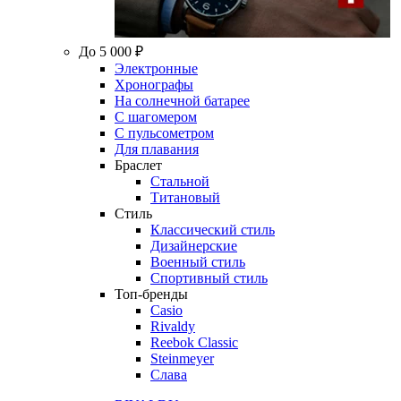
До 5 000 ₽
Электронные
Хронографы
На солнечной батарее
С шагомером
С пульсометром
Для плавания
Браслет
Стальной
Титановый
Стиль
Классический стиль
Дизайнерские
Военный стиль
Спортивный стиль
Топ-бренды
Casio
Rivaldy
Reebok Classic
Steinmeyer
Слава