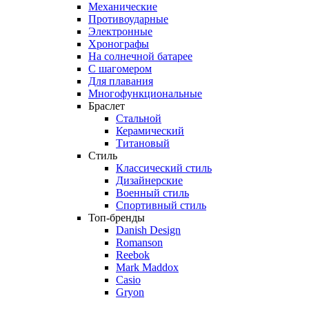
Механические
Противоударные
Электронные
Хронографы
На солнечной батарее
С шагомером
Для плавания
Многофункциональные
Браслет
Стальной
Керамический
Титановый
Стиль
Классический стиль
Дизайнерские
Военный стиль
Спортивный стиль
Топ-бренды
Danish Design
Romanson
Reebok
Mark Maddox
Casio
Gryon