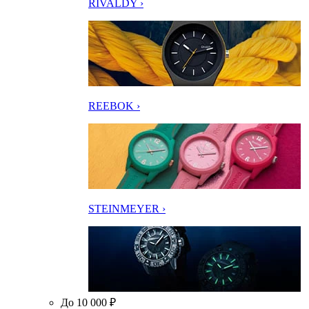
RIVALDY ›
REEBOK ›
STEINMEYER ›
До 10 000 ₽