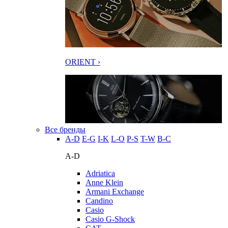
ORIENT ›
Все бренды
A-D
E-G
I-K
L-O
P-S
T-W
В-С
A-D
Adriatica
Anne Klein
Armani Exchange
Candino
Casio
Casio G-Shock