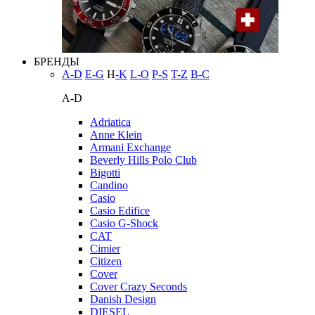
БРЕНДЫ
A-D
E-G
H
-K
L-O
P-S
T-Z
В-С
A-D
Adriatica
Anne Klein
Armani Exchange
Beverly Hills Polo Club
Bigotti
Candino
Casio
Casio Edifice
Casio G-Shock
CAT
Cimier
Citizen
Cover
Cover Crazy Seconds
Danish Design
DIESEL