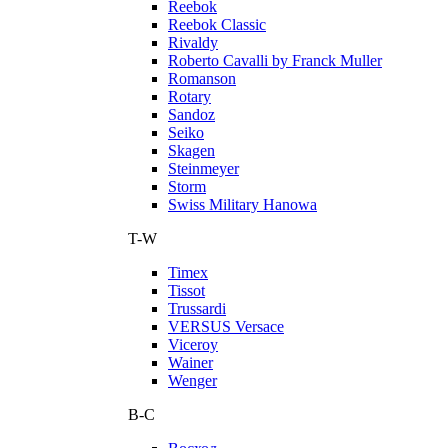
Reebok
Reebok Classic
Rivaldy
Roberto Cavalli by Franck Muller
Romanson
Rotary
Sandoz
Seiko
Skagen
Steinmeyer
Storm
Swiss Military Hanowa
T-W
Timex
Tissot
Trussardi
VERSUS Versace
Viceroy
Wainer
Wenger
В-С