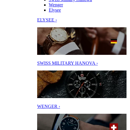
Wenger
Elysee
ELYSEE ›
SWISS MILITARY HANOVA ›
WENGER ›