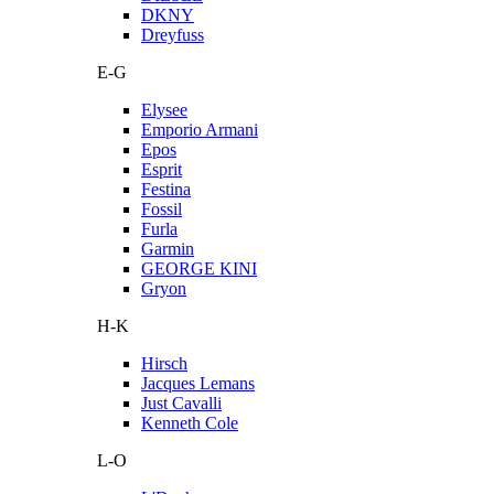
DKNY
Dreyfuss
E-G
Elysee
Emporio Armani
Epos
Esprit
Festina
Fossil
Furla
Garmin
GEORGE KINI
Gryon
H-K
Hirsch
Jacques Lemans
Just Cavalli
Kenneth Cole
L-O