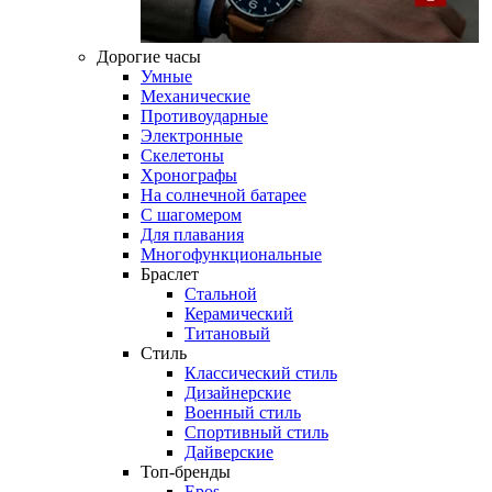
Дорогие часы
Умные
Механические
Противоударные
Электронные
Скелетоны
Хронографы
На солнечной батарее
С шагомером
Для плавания
Многофункциональные
Браслет
Стальной
Керамический
Титановый
Стиль
Классический стиль
Дизайнерские
Военный стиль
Спортивный стиль
Дайверские
Топ-бренды
Epos