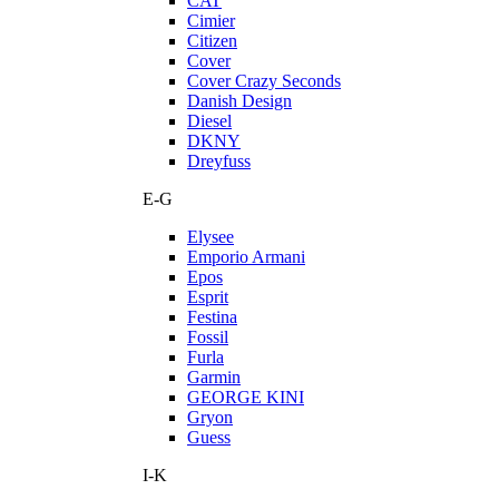
CAT
Cimier
Citizen
Cover
Cover Crazy Seconds
Danish Design
Diesel
DKNY
Dreyfuss
E-G
Elysee
Emporio Armani
Epos
Esprit
Festina
Fossil
Furla
Garmin
GEORGE KINI
Gryon
Guess
I-K