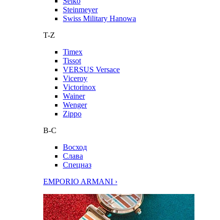
Seiko
Steinmeyer
Swiss Military Hanowa
T-Z
Timex
Tissot
VERSUS Versace
Viceroy
Victorinox
Wainer
Wenger
Zippo
В-С
Восход
Слава
Спецназ
EMPORIO ARMANI ›