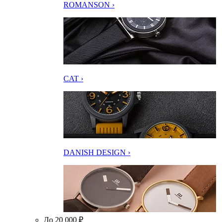
ROMANSON ›
CAT ›
DANISH DESIGN ›
До 20 000 ₽