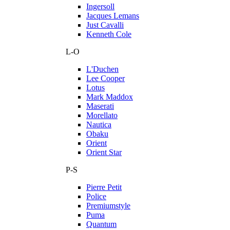
Ingersoll
Jacques Lemans
Just Cavalli
Kenneth Cole
L-O
L'Duchen
Lee Cooper
Lotus
Mark Maddox
Maserati
Morellato
Nautica
Obaku
Orient
Orient Star
P-S
Pierre Petit
Police
Premiumstyle
Puma
Quantum