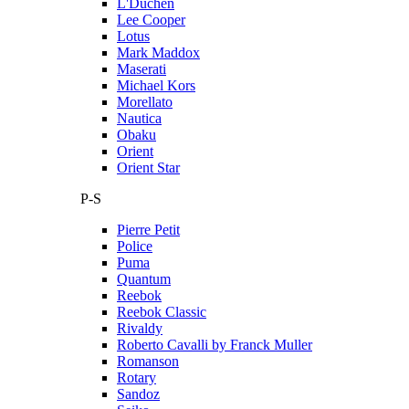
L'Duchen
Lee Cooper
Lotus
Mark Maddox
Maserati
Michael Kors
Morellato
Nautica
Obaku
Orient
Orient Star
P-S
Pierre Petit
Police
Puma
Quantum
Reebok
Reebok Classic
Rivaldy
Roberto Cavalli by Franck Muller
Romanson
Rotary
Sandoz