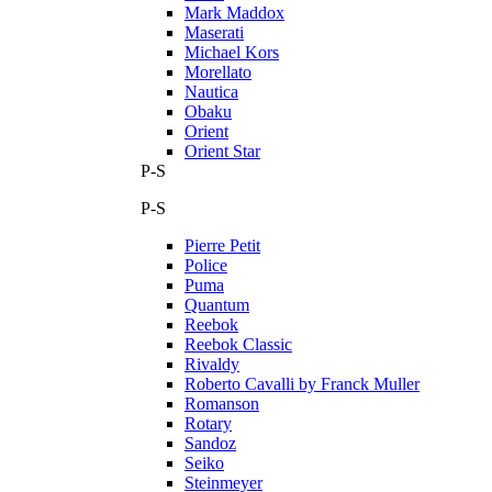
Mark Maddox
Maserati
Michael Kors
Morellato
Nautica
Obaku
Orient
Orient Star
P-S
P-S
Pierre Petit
Police
Puma
Quantum
Reebok
Reebok Classic
Rivaldy
Roberto Cavalli by Franck Muller
Romanson
Rotary
Sandoz
Seiko
Steinmeyer