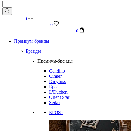
0
0
0
Премиум-бренды
Бренды
Премиум-бренды
Candino
Cimier
Dreyfuss
Epos
L'Duchen
Orient Star
Seiko
EPOS ›