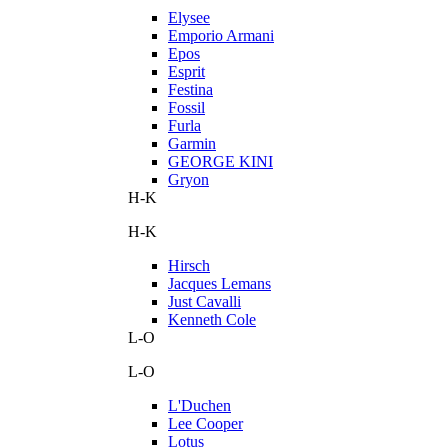
Elysee
Emporio Armani
Epos
Esprit
Festina
Fossil
Furla
Garmin
GEORGE KINI
Gryon
H-K
H-K
Hirsch
Jacques Lemans
Just Cavalli
Kenneth Cole
L-O
L-O
L'Duchen
Lee Cooper
Lotus