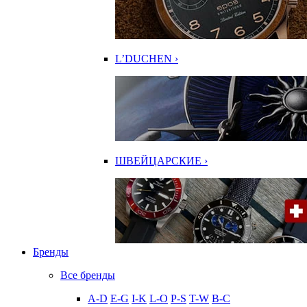
L’DUCHEN ›
ШВЕЙЦАРСКИЕ ›
Бренды
Все бренды
A-D
E-G
I-K
L-O
P-S
T-W
В-С