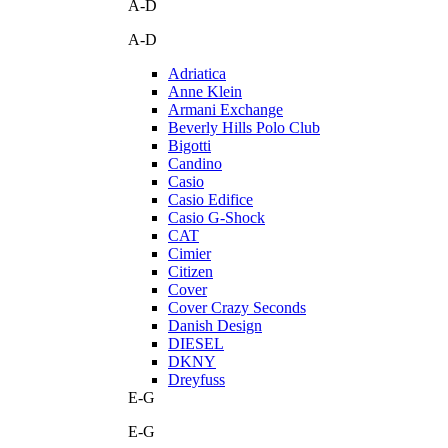
A-D
A-D
Adriatica
Anne Klein
Armani Exchange
Beverly Hills Polo Club
Bigotti
Candino
Casio
Casio Edifice
Casio G-Shock
CAT
Cimier
Citizen
Cover
Cover Crazy Seconds
Danish Design
DIESEL
DKNY
Dreyfuss
E-G
E-G