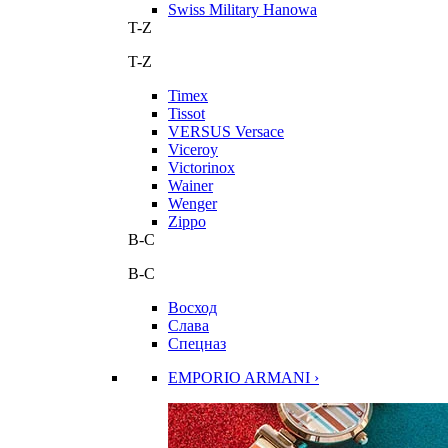
Swiss Military Hanowa
T-Z
T-Z
Timex
Tissot
VERSUS Versace
Viceroy
Victorinox
Wainer
Wenger
Zippo
В-С
В-С
Восход
Слава
Спецназ
EMPORIO ARMANI ›