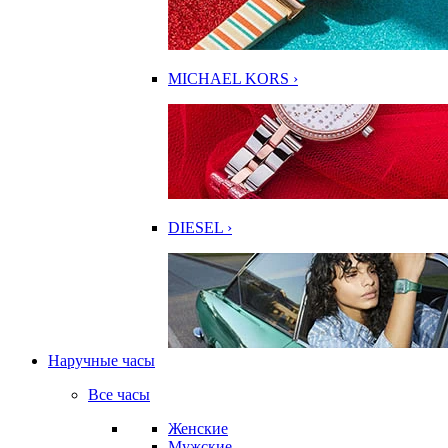
MICHAEL KORS ›
DIESEL ›
Наручные часы
Все часы
Женские
Мужские