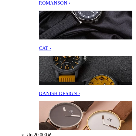
ROMANSON ›
CAT ›
DANISH DESIGN ›
До 20 000 ₽