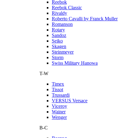
Reebok
Reebok Classic
Rivaldy
Roberto Cavalli by Franck Muller
Romanson
Rotary
Sandoz
Seiko
Skagen
Steinmeyer
Storm
Swiss Military Hanowa
T-W
Timex
Tissot
Trussardi
VERSUS Versace
Viceroy
Wainer
Wenger
В-С