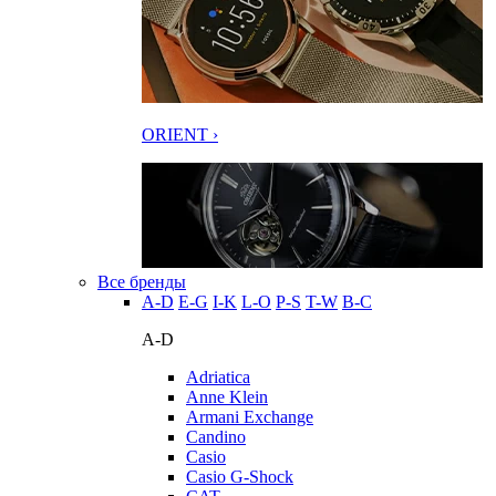
ORIENT ›
Все бренды
A-D
E-G
I-K
L-O
P-S
T-W
В-С
A-D
Adriatica
Anne Klein
Armani Exchange
Candino
Casio
Casio G-Shock