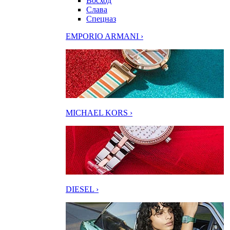
Восход
Слава
Спецназ
EMPORIO ARMANI ›
MICHAEL KORS ›
DIESEL ›