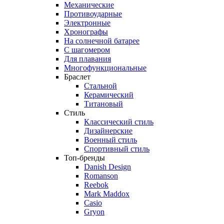
Механические
Противоударные
Электронные
Хронографы
На солнечной батарее
С шагомером
Для плавания
Многофункциональные
Браслет
Стальной
Керамический
Титановый
Стиль
Классический стиль
Дизайнерские
Военный стиль
Спортивный стиль
Топ-бренды
Danish Design
Romanson
Reebok
Mark Maddox
Casio
Gryon