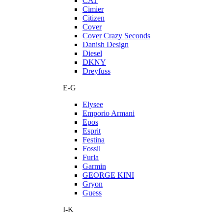
CAT
Cimier
Citizen
Cover
Cover Crazy Seconds
Danish Design
Diesel
DKNY
Dreyfuss
E-G
Elysee
Emporio Armani
Epos
Esprit
Festina
Fossil
Furla
Garmin
GEORGE KINI
Gryon
Guess
I-K