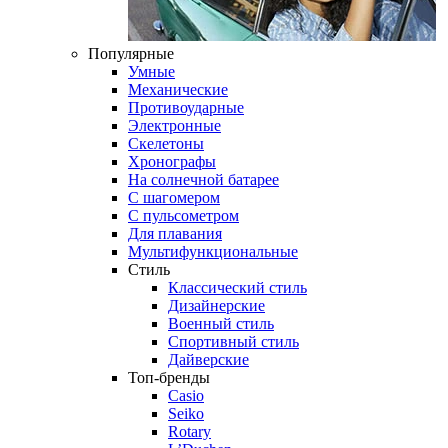
Популярные
Умные
Механические
Противоударные
Электронные
Скелетоны
Хронографы
На солнечной батарее
С шагомером
С пульсометром
Для плавания
Мультифункциональные
Стиль
Классический стиль
Дизайнерские
Военный стиль
Спортивный стиль
Дайверские
Топ-бренды
Casio
Seiko
Rotary