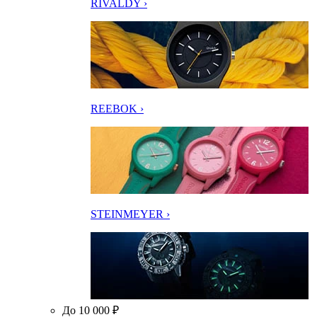
RIVALDY ›
REEBOK ›
STEINMEYER ›
До 10 000 ₽