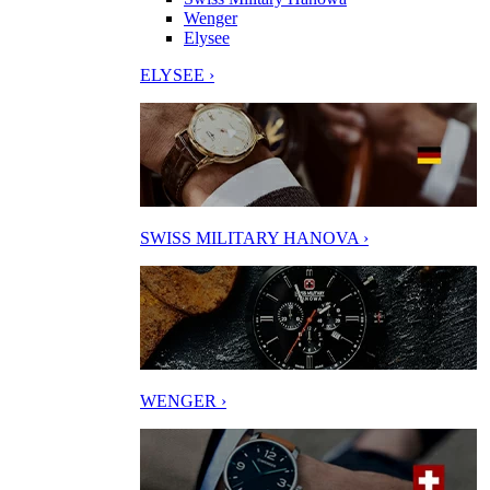
Wenger
Elysee
ELYSEE ›
SWISS MILITARY HANOVA ›
WENGER ›