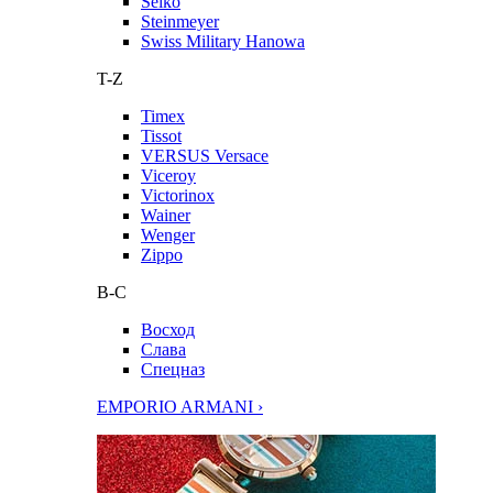
Seiko
Steinmeyer
Swiss Military Hanowa
T-Z
Timex
Tissot
VERSUS Versace
Viceroy
Victorinox
Wainer
Wenger
Zippo
В-С
Восход
Слава
Спецназ
EMPORIO ARMANI ›