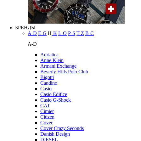
БРЕНДЫ
A-D
E-G
H
-K
L-O
P-S
T-Z
В-С
A-D
Adriatica
Anne Klein
Armani Exchange
Beverly Hills Polo Club
Bigotti
Candino
Casio
Casio Edifice
Casio G-Shock
CAT
Cimier
Citizen
Cover
Cover Crazy Seconds
Danish Design
DIESEL