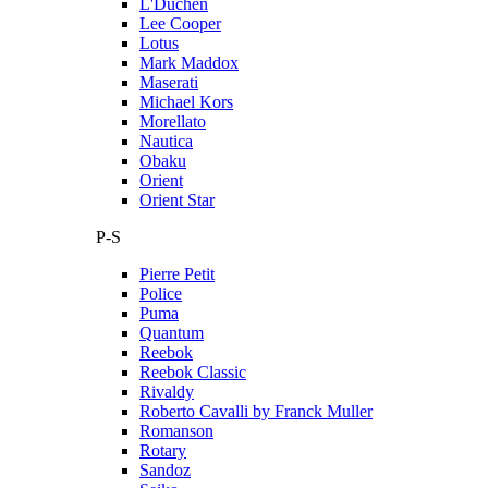
L'Duchen
Lee Cooper
Lotus
Mark Maddox
Maserati
Michael Kors
Morellato
Nautica
Obaku
Orient
Orient Star
P-S
Pierre Petit
Police
Puma
Quantum
Reebok
Reebok Classic
Rivaldy
Roberto Cavalli by Franck Muller
Romanson
Rotary
Sandoz