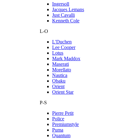
Ingersoll
Jacques Lemans
Just Cavalli
Kenneth Cole
L-O
L'Duchen
Lee Cooper
Lotus
Mark Maddox
Maserati
Morellato
Nautica
Obaku
Orient
Orient Star
P-S
Pierre Petit
Police
Premiumstyle
Puma
Quantum