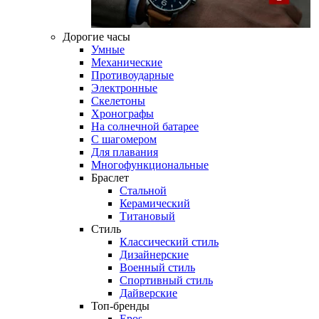
Дорогие часы
Умные
Механические
Противоударные
Электронные
Скелетоны
Хронографы
На солнечной батарее
С шагомером
Для плавания
Многофункциональные
Браслет
Стальной
Керамический
Титановый
Стиль
Классический стиль
Дизайнерские
Военный стиль
Спортивный стиль
Дайверские
Топ-бренды
Epos