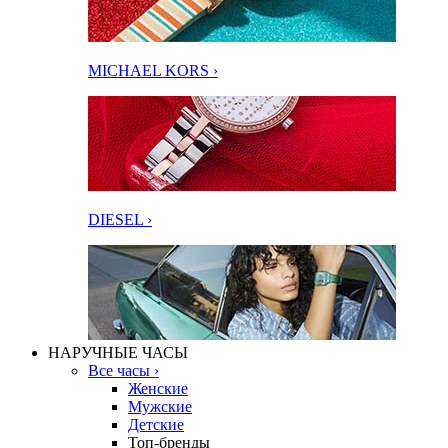
MICHAEL KORS ›
DIESEL ›
НАРУЧНЫЕ ЧАСЫ
Все часы ›
Женские
Мужские
Детские
Топ-бренды