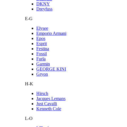
DKNY
Dreyfuss
E-G
Elysee
Emporio Armani
Epos
Esprit
Festina
Fossil
Furla
Garmin
GEORGE KINI
Gryon
H-K
Hirsch
Jacques Lemans
Just Cavalli
Kenneth Cole
L-O