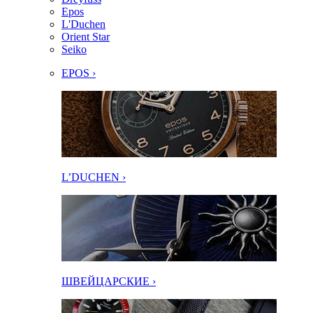
Epos
L'Duchen
Orient Star
Seiko
EPOS ›
L’DUCHEN ›
ШВЕЙЦАРСКИЕ ›