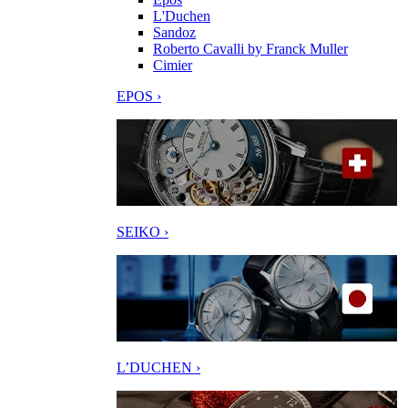
L'Duchen
Sandoz
Roberto Cavalli by Franck Muller
Cimier
EPOS ›
SEIKO ›
L’DUCHEN ›