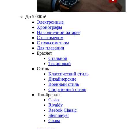
До 5 000 ₽
Электронные
Хронографы
На солнечной батарее
С шагомером
С пульсометром
Для плавания
Браслет
Стальной
Титановый
Стиль
Классический стиль
Дизайнерские
Военный стиль
Спортивный стиль
Топ-бренды
Casio
Rivaldy
Reebok Classic
Steinmeyer
Слава