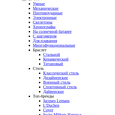
Умные
Механические
Противоударные
Электронные
Скелетоны
Хронографы
На солнечной батарее
С шагомером
Для плавания
Многофункциональные
Браслет
Стальной
Керамический
Титановый
Стиль
Классический стиль
Дизайнерские
Военный стиль
Спортивный стиль
Дайверские
Топ-бренды
Jacques Lemans
L'Duchen
Cover
Swiss Military Hanowa