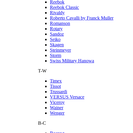
Reebok
Reebok Classic
Rivaldy
Roberto Cavalli by Franck Muller
Romanson
Rotary
Sandoz
Seiko
Skagen
Steinmeyer
Storm
Swiss Military Hanowa
T-W
Timex
Tissot
Trussardi
VERSUS Versace
Viceroy
Wainer
Wenger
В-С