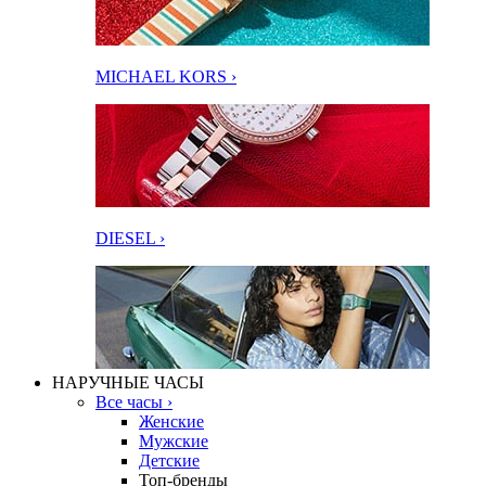
MICHAEL KORS ›
DIESEL ›
НАРУЧНЫЕ ЧАСЫ
Все часы ›
Женские
Мужские
Детские
Топ-бренды