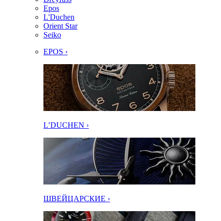
Epos
L'Duchen
Orient Star
Seiko
EPOS ›
L’DUCHEN ›
ШВЕЙЦАРСКИЕ ›