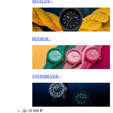
RIVALDY ›
REEBOK ›
STEINMEYER ›
До 10 000 ₽