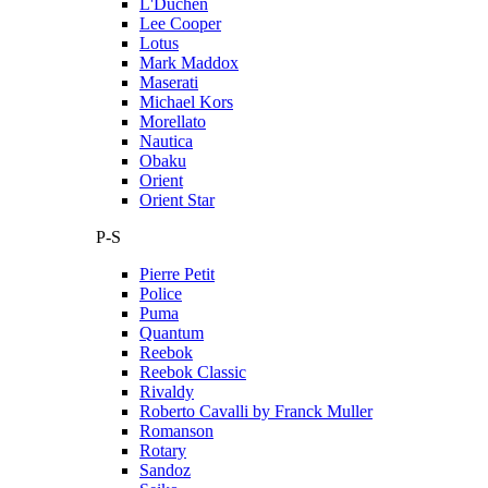
L'Duchen
Lee Cooper
Lotus
Mark Maddox
Maserati
Michael Kors
Morellato
Nautica
Obaku
Orient
Orient Star
P-S
Pierre Petit
Police
Puma
Quantum
Reebok
Reebok Classic
Rivaldy
Roberto Cavalli by Franck Muller
Romanson
Rotary
Sandoz