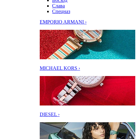
Восход
Слава
Спецназ
EMPORIO ARMANI ›
MICHAEL KORS ›
DIESEL ›