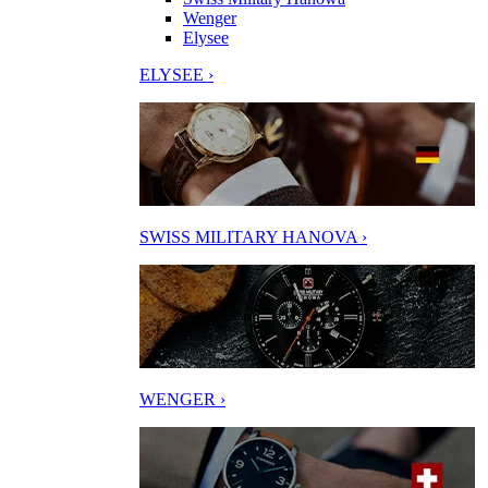
Wenger
Elysee
ELYSEE ›
SWISS MILITARY HANOVA ›
WENGER ›