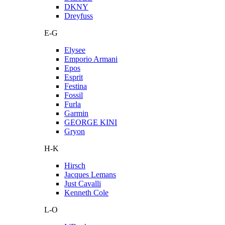
DKNY
Dreyfuss
E-G
Elysee
Emporio Armani
Epos
Esprit
Festina
Fossil
Furla
Garmin
GEORGE KINI
Gryon
H-K
Hirsch
Jacques Lemans
Just Cavalli
Kenneth Cole
L-O