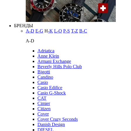
БРЕНДЫ
A-D
E-G
H
-K
L-O
P-S
T-Z
В-С
A-D
Adriatica
Anne Klein
Armani Exchange
Beverly Hills Polo Club
Bigotti
Candino
Casio
Casio Edifice
Casio G-Shock
CAT
Cimier
Citizen
Cover
Cover Crazy Seconds
Danish Design
DIESEL