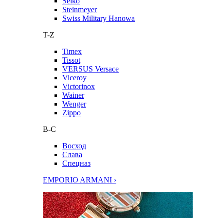
Seiko
Steinmeyer
Swiss Military Hanowa
T-Z
Timex
Tissot
VERSUS Versace
Viceroy
Victorinox
Wainer
Wenger
Zippo
В-С
Восход
Слава
Спецназ
EMPORIO ARMANI ›