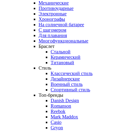
Механические
Противоударные
Электронные
Хронографы
На солнечной батарее
С шагомером
Для плавания
Многофункциональные
Браслет
Стальной
Керамический
Титановый
Стиль
Классический стиль
Дизайнерские
Военный стиль
Спортивный стиль
Топ-бренды
Danish Design
Romanson
Reebok
Mark Maddox
Casio
Gryon