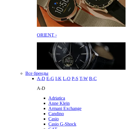
ORIENT ›
Все бренды
A-D
E-G
I-K
L-O
P-S
T-W
В-С
A-D
Adriatica
Anne Klein
Armani Exchange
Candino
Casio
Casio G-Shock