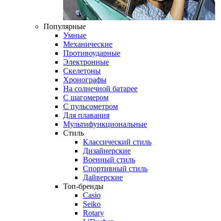
Популярные
Умные
Механические
Противоударные
Электронные
Скелетоны
Хронографы
На солнечной батарее
С шагомером
С пульсометром
Для плавания
Мультифункциональные
Стиль
Классический стиль
Дизайнерские
Военный стиль
Спортивный стиль
Дайверские
Топ-бренды
Casio
Seiko
Rotary