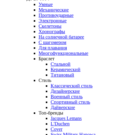
Умные
Механические
Противоударные
Электронные
Скелетоны
Хронографы
На солнечной батарее
С шагомером
Для плавания
Многофункциональные
Браслет
Стальной
Керамический
Титановый
Стиль
Классический стиль
Дизайнерские
Военный стиль
Спортивный стиль
Дайверские
Топ-бренды
Jacques Lemans
L'Duchen
Cover
Swiss Military Hanowa