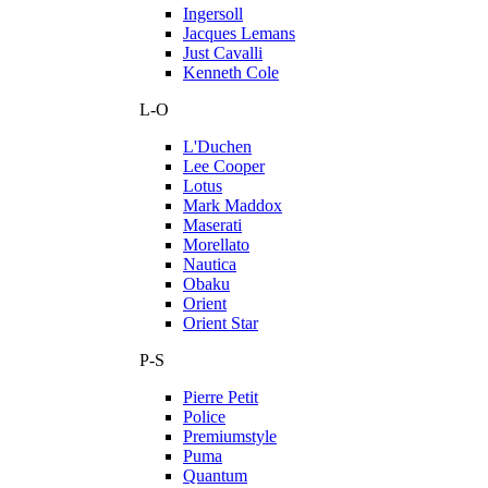
Ingersoll
Jacques Lemans
Just Cavalli
Kenneth Cole
L-O
L'Duchen
Lee Cooper
Lotus
Mark Maddox
Maserati
Morellato
Nautica
Obaku
Orient
Orient Star
P-S
Pierre Petit
Police
Premiumstyle
Puma
Quantum