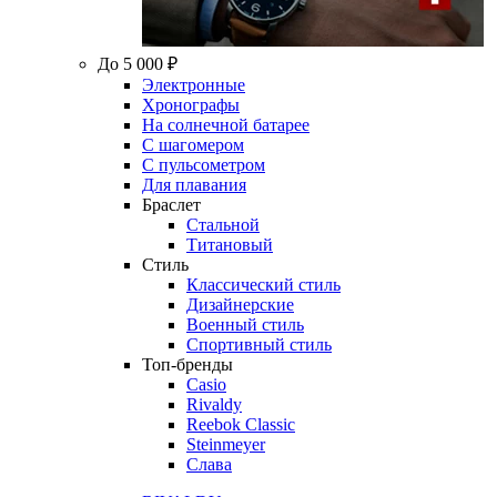
До 5 000 ₽
Электронные
Хронографы
На солнечной батарее
С шагомером
С пульсометром
Для плавания
Браслет
Стальной
Титановый
Стиль
Классический стиль
Дизайнерские
Военный стиль
Спортивный стиль
Топ-бренды
Casio
Rivaldy
Reebok Classic
Steinmeyer
Слава