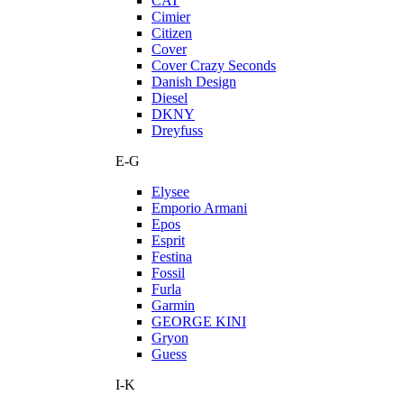
CAT
Cimier
Citizen
Cover
Cover Crazy Seconds
Danish Design
Diesel
DKNY
Dreyfuss
E-G
Elysee
Emporio Armani
Epos
Esprit
Festina
Fossil
Furla
Garmin
GEORGE KINI
Gryon
Guess
I-K