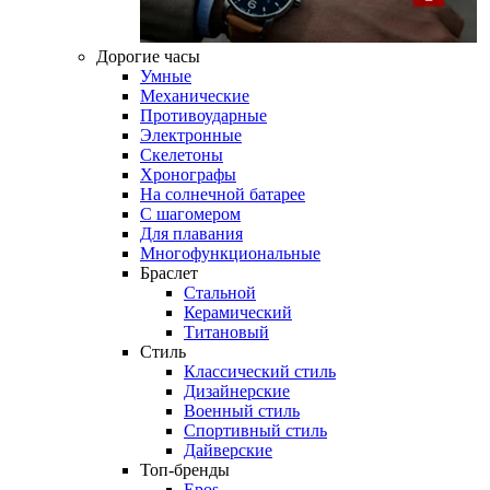
Дорогие часы
Умные
Механические
Противоударные
Электронные
Скелетоны
Хронографы
На солнечной батарее
С шагомером
Для плавания
Многофункциональные
Браслет
Стальной
Керамический
Титановый
Стиль
Классический стиль
Дизайнерские
Военный стиль
Спортивный стиль
Дайверские
Топ-бренды
Epos