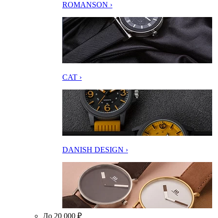
ROMANSON ›
CAT ›
DANISH DESIGN ›
До 20 000 ₽