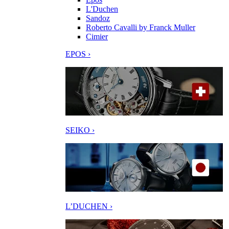
L'Duchen
Sandoz
Roberto Cavalli by Franck Muller
Cimier
EPOS ›
SEIKO ›
L’DUCHEN ›