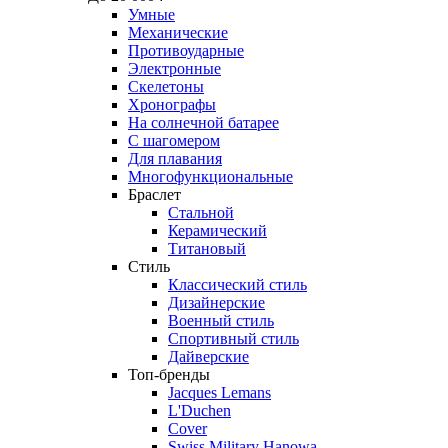
Умные
Механические
Противоударные
Электронные
Скелетоны
Хронографы
На солнечной батарее
С шагомером
Для плавания
Многофункциональные
Браслет
Стальной
Керамический
Титановый
Стиль
Классический стиль
Дизайнерские
Военный стиль
Спортивный стиль
Дайверские
Топ-бренды
Jacques Lemans
L'Duchen
Cover
Swiss Military Hanowa