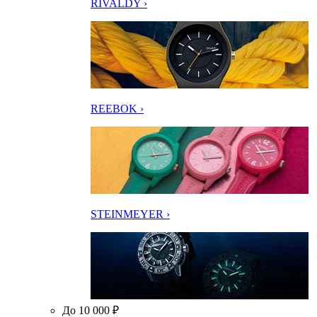
RIVALDY ›
REEBOK ›
STEINMEYER ›
До 10 000 ₽