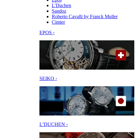
L'Duchen
Sandoz
Roberto Cavalli by Franck Muller
Cimier
EPOS ›
SEIKO ›
L’DUCHEN ›