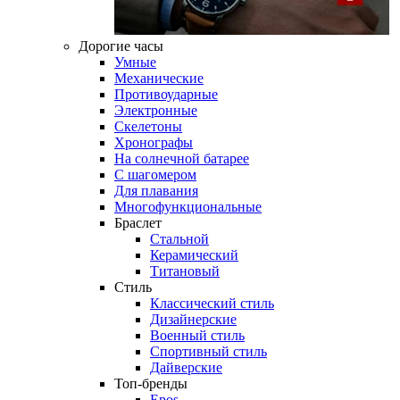
Дорогие часы
Умные
Механические
Противоударные
Электронные
Скелетоны
Хронографы
На солнечной батарее
С шагомером
Для плавания
Многофункциональные
Браслет
Стальной
Керамический
Титановый
Стиль
Классический стиль
Дизайнерские
Военный стиль
Спортивный стиль
Дайверские
Топ-бренды
Epos