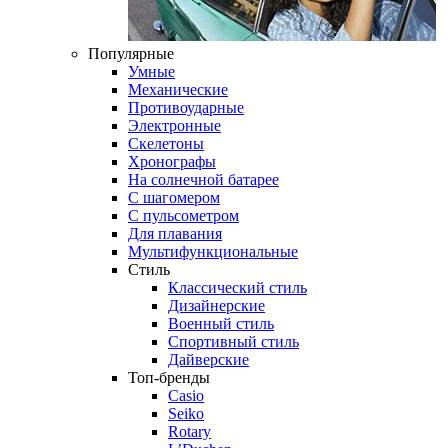
Популярные
Умные
Механические
Противоударные
Электронные
Скелетоны
Хронографы
На солнечной батарее
С шагомером
С пульсометром
Для плавания
Мультифункциональные
Стиль
Классический стиль
Дизайнерские
Военный стиль
Спортивный стиль
Дайверские
Топ-бренды
Casio
Seiko
Rotary