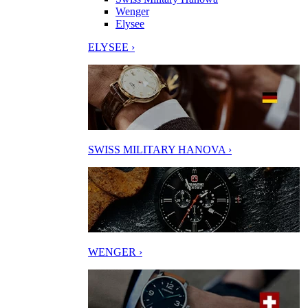
Wenger
Elysee
ELYSEE ›
SWISS MILITARY HANOVA ›
WENGER ›