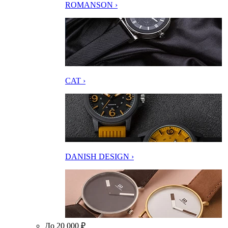
ROMANSON ›
CAT ›
DANISH DESIGN ›
До 20 000 ₽