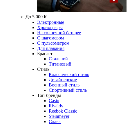
До 5 000 ₽
Электронные
Хронографы
На солнечной батарее
С шагомером
С пульсометром
Для плавания
Браслет
Стальной
Титановый
Стиль
Классический стиль
Дизайнерские
Военный стиль
Спортивный стиль
Топ-бренды
Casio
Rivaldy
Reebok Classic
Steinmeyer
Слава