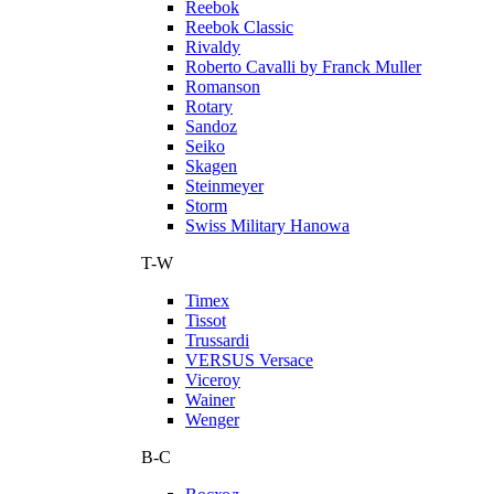
Reebok
Reebok Classic
Rivaldy
Roberto Cavalli by Franck Muller
Romanson
Rotary
Sandoz
Seiko
Skagen
Steinmeyer
Storm
Swiss Military Hanowa
T-W
Timex
Tissot
Trussardi
VERSUS Versace
Viceroy
Wainer
Wenger
В-С