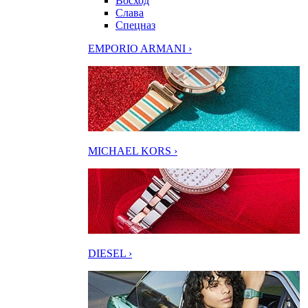
Восход
Слава
Спецназ
EMPORIO ARMANI ›
MICHAEL KORS ›
DIESEL ›