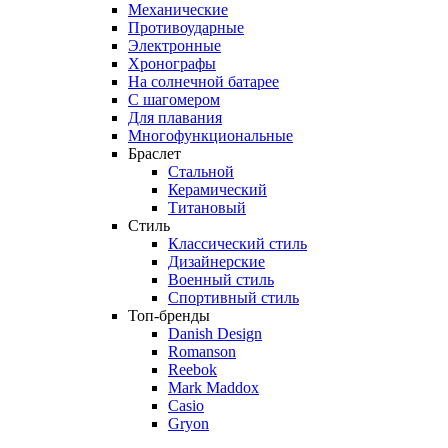
Механические
Противоударные
Электронные
Хронографы
На солнечной батарее
С шагомером
Для плавания
Многофункциональные
Браслет
Стальной
Керамический
Титановый
Стиль
Классический стиль
Дизайнерские
Военный стиль
Спортивный стиль
Топ-бренды
Danish Design
Romanson
Reebok
Mark Maddox
Casio
Gryon