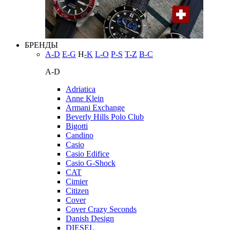
БРЕНДЫ
A-D
E-G
H
-K
L-O
P-S
T-Z
В-С
A-D
Adriatica
Anne Klein
Armani Exchange
Beverly Hills Polo Club
Bigotti
Candino
Casio
Casio Edifice
Casio G-Shock
CAT
Cimier
Citizen
Cover
Cover Crazy Seconds
Danish Design
DIESEL