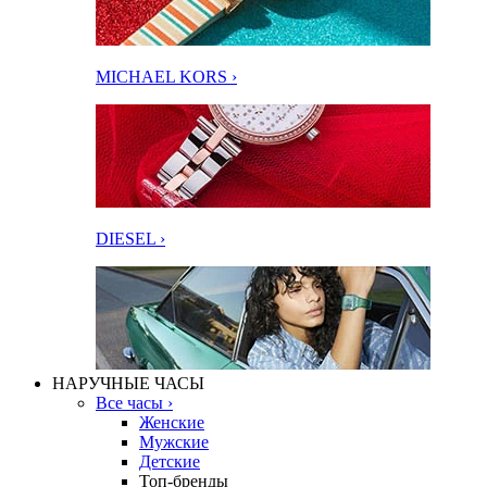
MICHAEL KORS ›
DIESEL ›
НАРУЧНЫЕ ЧАСЫ
Все часы ›
Женские
Мужские
Детские
Топ-бренды