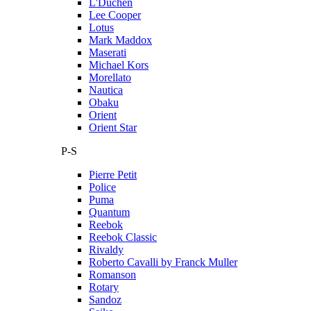
L'Duchen
Lee Cooper
Lotus
Mark Maddox
Maserati
Michael Kors
Morellato
Nautica
Obaku
Orient
Orient Star
P-S
Pierre Petit
Police
Puma
Quantum
Reebok
Reebok Classic
Rivaldy
Roberto Cavalli by Franck Muller
Romanson
Rotary
Sandoz