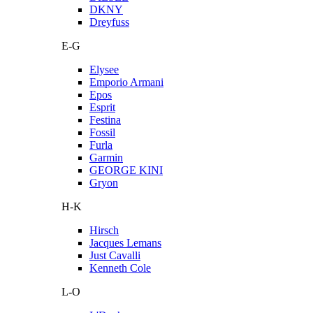
DKNY
Dreyfuss
E-G
Elysee
Emporio Armani
Epos
Esprit
Festina
Fossil
Furla
Garmin
GEORGE KINI
Gryon
H-K
Hirsch
Jacques Lemans
Just Cavalli
Kenneth Cole
L-O