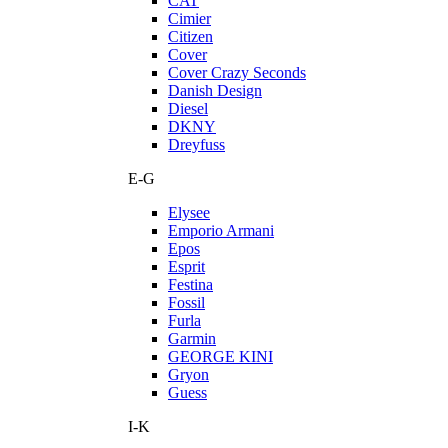
CAT
Cimier
Citizen
Cover
Cover Crazy Seconds
Danish Design
Diesel
DKNY
Dreyfuss
E-G
Elysee
Emporio Armani
Epos
Esprit
Festina
Fossil
Furla
Garmin
GEORGE KINI
Gryon
Guess
I-K