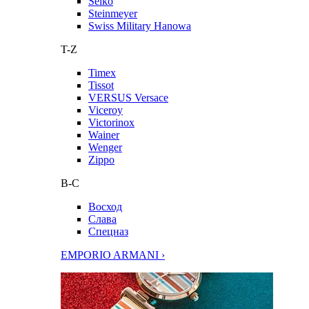
Seiko
Steinmeyer
Swiss Military Hanowa
T-Z
Timex
Tissot
VERSUS Versace
Viceroy
Victorinox
Wainer
Wenger
Zippo
В-С
Восход
Слава
Спецназ
EMPORIO ARMANI ›