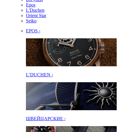
Epos
L'Duchen
Orient Star
Seiko
EPOS ›
L’DUCHEN ›
ШВЕЙЦАРСКИЕ ›