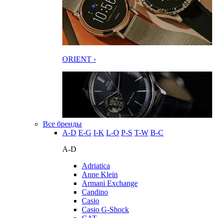
ORIENT ›
Все бренды
A-D
E-G
I-K
L-O
P-S
T-W
В-С
A-D
Adriatica
Anne Klein
Armani Exchange
Candino
Casio
Casio G-Shock