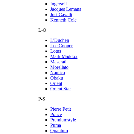
Ingersoll
Jacques Lemans
Just Cavalli
Kenneth Cole
L-O
L'Duchen
Lee Cooper
Lotus
Mark Maddox
Maserati
Morellato
Nautica
Obaku
Orient
Orient Star
P-S
Pierre Petit
Police
Premiumstyle
Puma
Quantum