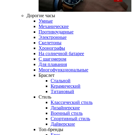
Дорогие часы
Умные
Механические
Противоударные
Электронные
Скелетоны
Хронографы
На солнечной батарее
С шагомером
Для плавания
Многофункциональные
Браслет
Стальной
Керамический
Титановый
Стиль
Классический стиль
Дизайнерские
Военный стиль
Спортивный стиль
Дайверские
Топ-бренды
Epos