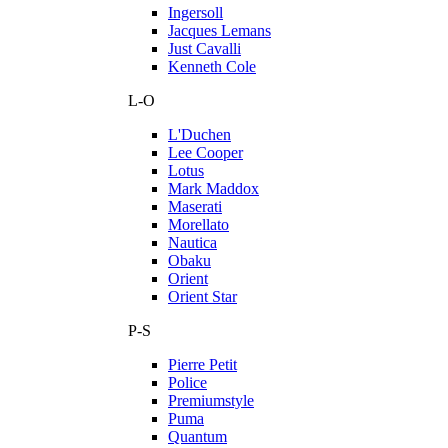
Ingersoll
Jacques Lemans
Just Cavalli
Kenneth Cole
L-O
L'Duchen
Lee Cooper
Lotus
Mark Maddox
Maserati
Morellato
Nautica
Obaku
Orient
Orient Star
P-S
Pierre Petit
Police
Premiumstyle
Puma
Quantum