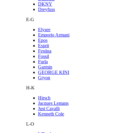
DKNY
Dreyfuss
E-G
Elysee
Emporio Armani
Epos
Esprit
Festina
Fossil
Furla
Garmin
GEORGE KINI
Gryon
H-K
Hirsch
Jacques Lemans
Just Cavalli
Kenneth Cole
L-O