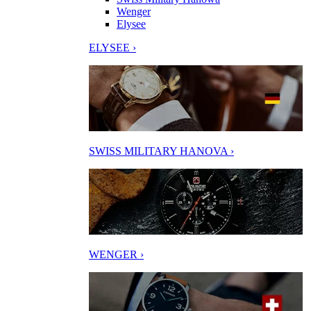
Wenger
Elysee
ELYSEE ›
SWISS MILITARY HANOVA ›
WENGER ›