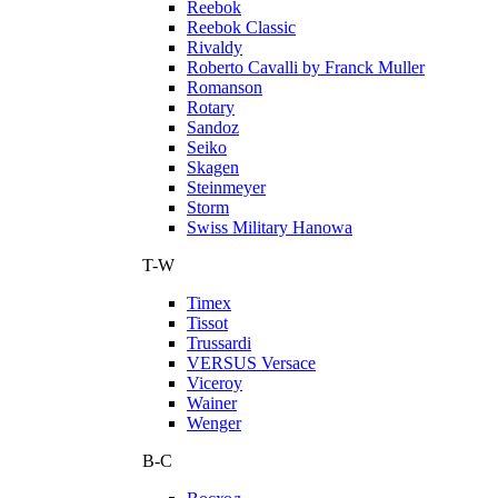
Reebok
Reebok Classic
Rivaldy
Roberto Cavalli by Franck Muller
Romanson
Rotary
Sandoz
Seiko
Skagen
Steinmeyer
Storm
Swiss Military Hanowa
T-W
Timex
Tissot
Trussardi
VERSUS Versace
Viceroy
Wainer
Wenger
В-С