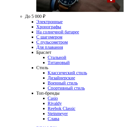
До 5 000 ₽
Электронные
Хронографы
На солнечной батарее
С шагомером
С пульсометром
Для плавания
Браслет
Стальной
Титановый
Стиль
Классический стиль
Дизайнерские
Военный стиль
Спортивный стиль
Топ-бренды
Casio
Rivaldy
Reebok Classic
Steinmeyer
Слава