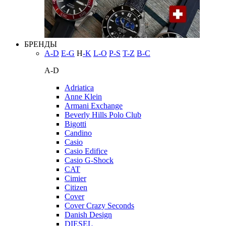
БРЕНДЫ
A-D
E-G
H
-K
L-O
P-S
T-Z
В-С
A-D
Adriatica
Anne Klein
Armani Exchange
Beverly Hills Polo Club
Bigotti
Candino
Casio
Casio Edifice
Casio G-Shock
CAT
Cimier
Citizen
Cover
Cover Crazy Seconds
Danish Design
DIESEL