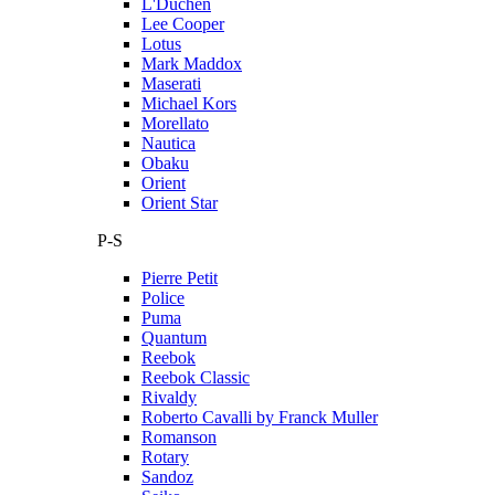
L'Duchen
Lee Cooper
Lotus
Mark Maddox
Maserati
Michael Kors
Morellato
Nautica
Obaku
Orient
Orient Star
P-S
Pierre Petit
Police
Puma
Quantum
Reebok
Reebok Classic
Rivaldy
Roberto Cavalli by Franck Muller
Romanson
Rotary
Sandoz