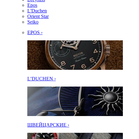
Epos
L'Duchen
Orient Star
Seiko
EPOS ›
L’DUCHEN ›
ШВЕЙЦАРСКИЕ ›