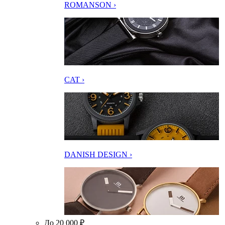
ROMANSON ›
CAT ›
DANISH DESIGN ›
До 20 000 ₽