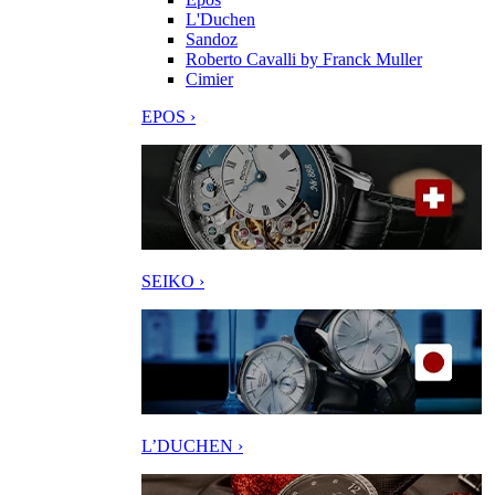
L'Duchen
Sandoz
Roberto Cavalli by Franck Muller
Cimier
EPOS ›
SEIKO ›
L’DUCHEN ›