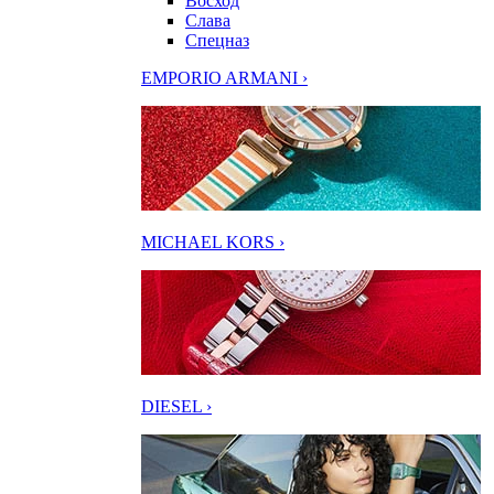
Восход
Слава
Спецназ
EMPORIO ARMANI ›
MICHAEL KORS ›
DIESEL ›