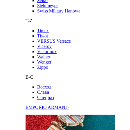
Seiko
Steinmeyer
Swiss Military Hanowa
T-Z
Timex
Tissot
VERSUS Versace
Viceroy
Victorinox
Wainer
Wenger
Zippo
В-С
Восход
Слава
Спецназ
EMPORIO ARMANI ›