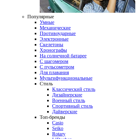
Популярные
Умные
Механические
Противоударные
Электронные
Скелетоны
Хронографы
На солнечной батарее
С шагомером
С пульсометром
Для плавания
Мультифункциональные
Стиль
Классический стиль
Дизайнерские
Военный стиль
Спортивный стиль
Дайверские
Топ-бренды
Casio
Seiko
Rotary