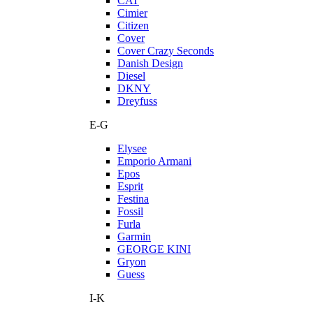
CAT
Cimier
Citizen
Cover
Cover Crazy Seconds
Danish Design
Diesel
DKNY
Dreyfuss
E-G
Elysee
Emporio Armani
Epos
Esprit
Festina
Fossil
Furla
Garmin
GEORGE KINI
Gryon
Guess
I-K