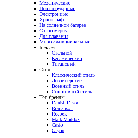
Механические
Противоударные
Электронные
Хронографы
На солнечной батарее
С шагомером
Для плавания
Многофункциональные
Браслет
Стальной
Керамический
Титановый
Стиль
Классический стиль
Дизайнерские
Военный стиль
Спортивный стиль
Топ-бренды
Danish Design
Romanson
Reebok
Mark Maddox
Casio
Gryon