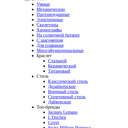
Умные
Механические
Противоударные
Электронные
Скелетоны
Хронографы
На солнечной батарее
С шагомером
Для плавания
Многофункциональные
Браслет
Стальной
Керамический
Титановый
Стиль
Классический стиль
Дизайнерские
Военный стиль
Спортивный стиль
Дайверские
Топ-бренды
Jacques Lemans
L'Duchen
Cover
Swiss Military Hanowa