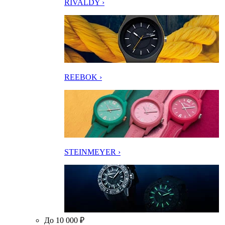
RIVALDY ›
REEBOK ›
STEINMEYER ›
До 10 000 ₽