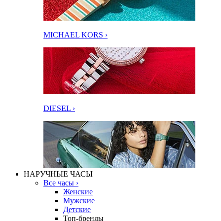
MICHAEL KORS ›
DIESEL ›
НАРУЧНЫЕ ЧАСЫ
Все часы ›
Женские
Мужские
Детские
Топ-бренды