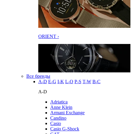
ORIENT ›
Все бренды
A-D
E-G
I-K
L-O
P-S
T-W
В-С
A-D
Adriatica
Anne Klein
Armani Exchange
Candino
Casio
Casio G-Shock