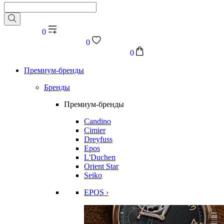
0
0
0
Премиум-бренды
Бренды
Премиум-бренды
Candino
Cimier
Dreyfuss
Epos
L'Duchen
Orient Star
Seiko
EPOS ›