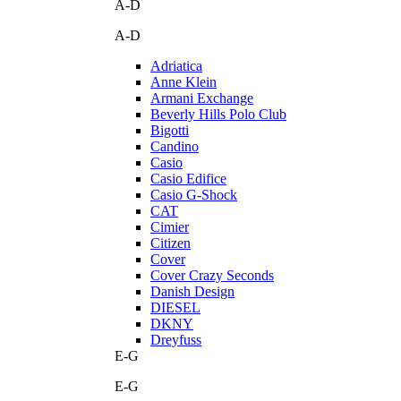
A-D
A-D
Adriatica
Anne Klein
Armani Exchange
Beverly Hills Polo Club
Bigotti
Candino
Casio
Casio Edifice
Casio G-Shock
CAT
Cimier
Citizen
Cover
Cover Crazy Seconds
Danish Design
DIESEL
DKNY
Dreyfuss
E-G
E-G