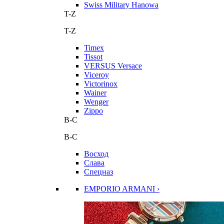
Swiss Military Hanowa
T-Z
T-Z
Timex
Tissot
VERSUS Versace
Viceroy
Victorinox
Wainer
Wenger
Zippo
В-С
В-С
Восход
Слава
Спецназ
EMPORIO ARMANI ›