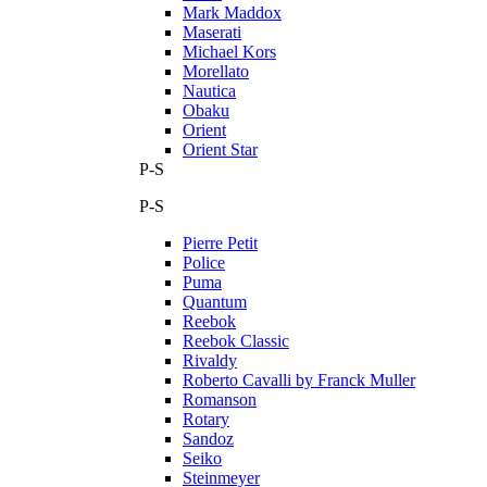
Mark Maddox
Maserati
Michael Kors
Morellato
Nautica
Obaku
Orient
Orient Star
P-S
P-S
Pierre Petit
Police
Puma
Quantum
Reebok
Reebok Classic
Rivaldy
Roberto Cavalli by Franck Muller
Romanson
Rotary
Sandoz
Seiko
Steinmeyer