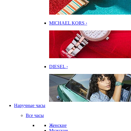
MICHAEL KORS ›
DIESEL ›
Наручные часы
Все часы
Женские
Мужские