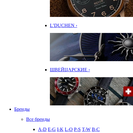
L’DUCHEN ›
ШВЕЙЦАРСКИЕ ›
Бренды
Все бренды
A-D
E-G
I-K
L-O
P-S
T-W
В-С