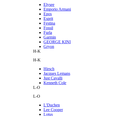
Elysee
Emporio Armani
Epos
Esprit
Festina
Fossil
Furla
Garmin
GEORGE KINI
Gryon
H-K
H-K
Hirsch
Jacques Lemans
Just Cavalli
Kenneth Cole
L-O
L-O
L'Duchen
Lee Cooper
Lotus