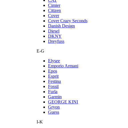
CAT
Cimier
Citizen
Cover
Cover Crazy Seconds
Danish Design
Diesel
DKNY
Dreyfuss
E-G
Elysee
Emporio Armani
Epos
Esprit
Festina
Fossil
Furla
Garmin
GEORGE KINI
Gryon
Guess
I-K