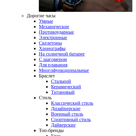
Дорогие часы
Умные
Механические
Противоударные
Электронные
Скелетоны
Хронографы
На солнечной батарее
С шагомером
Для плавания
Многофункциональные
Браслет
Стальной
Керамический
Титановый
Стиль
Классический стиль
Дизайнерские
Военный стиль
Спортивный стиль
Дайверские
Топ-бренды
Epos