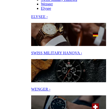
Wenger
Elysee
ELYSEE ›
SWISS MILITARY HANOVA ›
WENGER ›