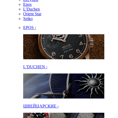
Epos
L'Duchen
Orient Star
Seiko
EPOS ›
L’DUCHEN ›
ШВЕЙЦАРСКИЕ ›