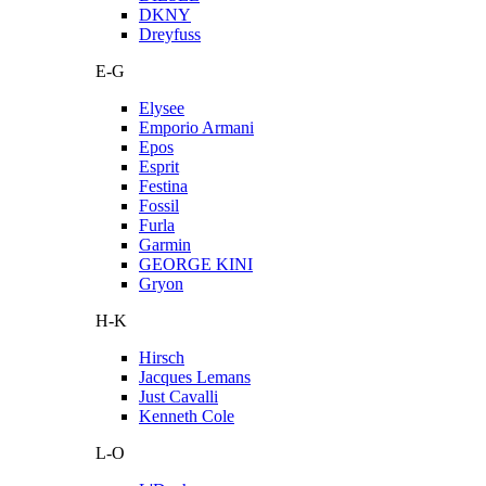
DKNY
Dreyfuss
E-G
Elysee
Emporio Armani
Epos
Esprit
Festina
Fossil
Furla
Garmin
GEORGE KINI
Gryon
H-K
Hirsch
Jacques Lemans
Just Cavalli
Kenneth Cole
L-O