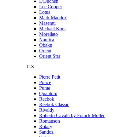
L'Duchen
Lee Cooper
Lotus
Mark Maddox
Maserati
Michael Kors
Morellato
Nautica
Obaku
Orient
Orient Star
P-S
Pierre Petit
Police
Puma
Quantum
Reebok
Reebok Classic
Rivaldy
Roberto Cavalli by Franck Muller
Romanson
Rotary
Sandoz