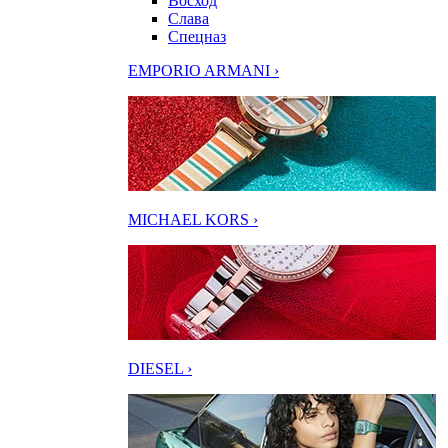
Восход
Слава
Спецназ
EMPORIO ARMANI ›
MICHAEL KORS ›
DIESEL ›