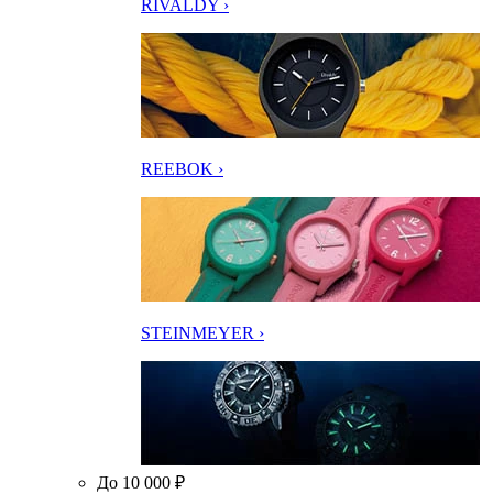
RIVALDY ›
REEBOK ›
STEINMEYER ›
До 10 000 ₽