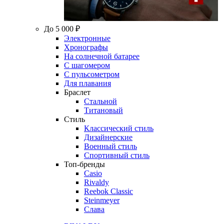
До 5 000 ₽
Электронные
Хронографы
На солнечной батарее
С шагомером
С пульсометром
Для плавания
Браслет
Стальной
Титановый
Стиль
Классический стиль
Дизайнерские
Военный стиль
Спортивный стиль
Топ-бренды
Casio
Rivaldy
Reebok Classic
Steinmeyer
Слава