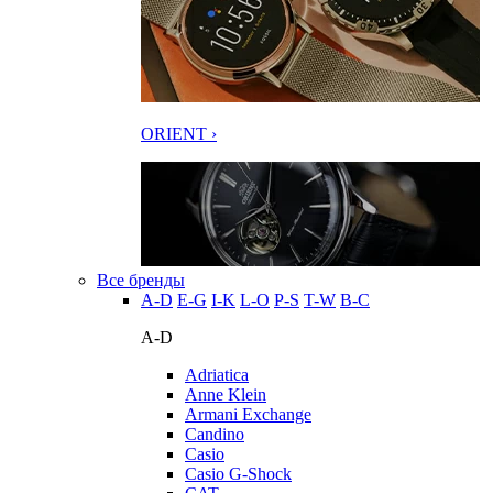
ORIENT ›
Все бренды
A-D
E-G
I-K
L-O
P-S
T-W
В-С
A-D
Adriatica
Anne Klein
Armani Exchange
Candino
Casio
Casio G-Shock