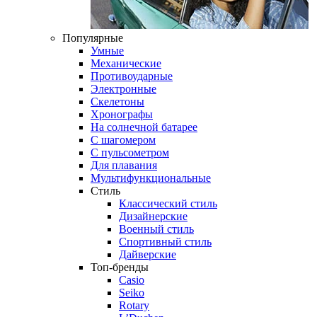
Популярные
Умные
Механические
Противоударные
Электронные
Скелетоны
Хронографы
На солнечной батарее
С шагомером
С пульсометром
Для плавания
Мультифункциональные
Стиль
Классический стиль
Дизайнерские
Военный стиль
Спортивный стиль
Дайверские
Топ-бренды
Casio
Seiko
Rotary