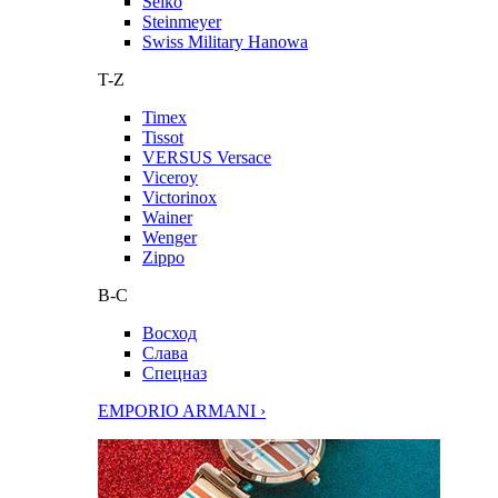
Seiko
Steinmeyer
Swiss Military Hanowa
T-Z
Timex
Tissot
VERSUS Versace
Viceroy
Victorinox
Wainer
Wenger
Zippo
В-С
Восход
Слава
Спецназ
EMPORIO ARMANI ›