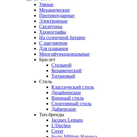
Умные
Механические
Противоударные
Электронные
Скелетоны
Хронографы
На солнечной батарее
С шагомером
Для плавания
Многофункциональные
Браслет
Стальной
Керамический
Титановый
Стиль
Классический стиль
Дизайнерские
Военный стиль
Спортивный стиль
Дайверские
Топ-бренды
Jacques Lemans
L'Duchen
Cover
Swiss Military Hanowa