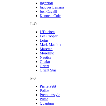
Ingersoll
Jacques Lemans
Just Cavalli
Kenneth Cole
L-O
L'Duchen
Lee Cooper
Lotus
Mark Maddox
Maserati
Morellato
Nautica
Obaku
Orient
Orient Star
P-S
Pierre Petit
Police
Premiumstyle
Puma
Quantum