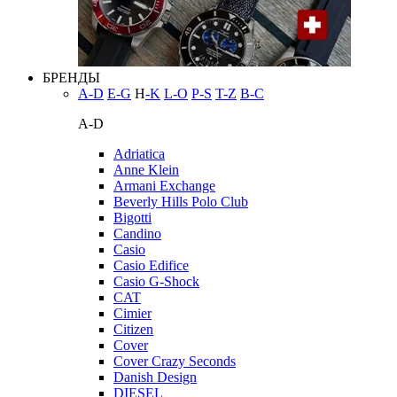
БРЕНДЫ
A-D
E-G
H
-K
L-O
P-S
T-Z
В-С
A-D
Adriatica
Anne Klein
Armani Exchange
Beverly Hills Polo Club
Bigotti
Candino
Casio
Casio Edifice
Casio G-Shock
CAT
Cimier
Citizen
Cover
Cover Crazy Seconds
Danish Design
DIESEL