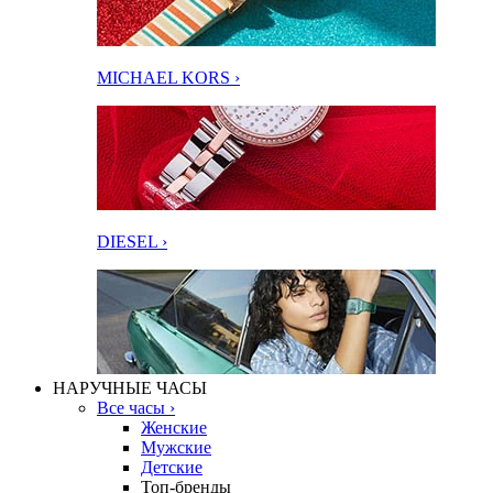
MICHAEL KORS ›
DIESEL ›
НАРУЧНЫЕ ЧАСЫ
Все часы ›
Женские
Мужские
Детские
Топ-бренды