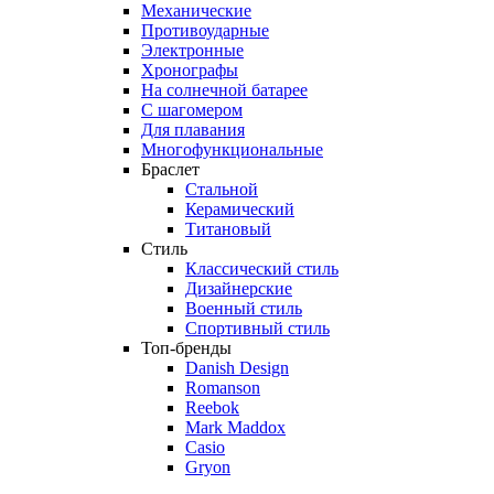
Механические
Противоударные
Электронные
Хронографы
На солнечной батарее
С шагомером
Для плавания
Многофункциональные
Браслет
Стальной
Керамический
Титановый
Стиль
Классический стиль
Дизайнерские
Военный стиль
Спортивный стиль
Топ-бренды
Danish Design
Romanson
Reebok
Mark Maddox
Casio
Gryon