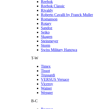
Reebok
Reebok Classic
Rivaldy
Roberto Cavalli by Franck Muller
Romanson
Rotary
Sandoz
Seiko
Skagen
Steinmeyer
Storm
Swiss Military Hanowa
T-W
Timex
Tissot
Trussardi
VERSUS Versace
Viceroy
Wainer
Wenger
В-С