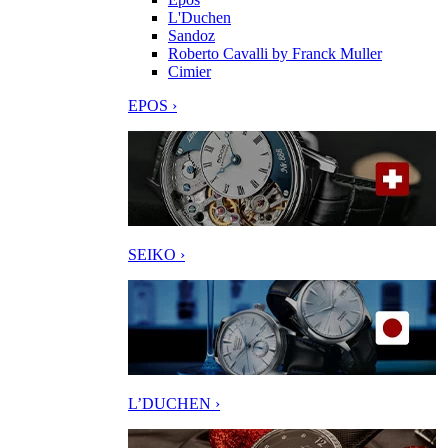
L'Duchen
Sandoz
Roberto Cavalli by Franck Muller
Cimier
EPOS ›
SEIKO ›
L’DUCHEN ›