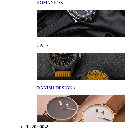
ROMANSON ›
CAT ›
DANISH DESIGN ›
До 20 000 ₽