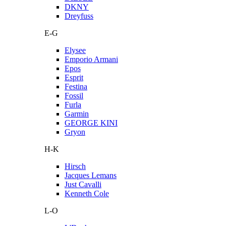
DKNY
Dreyfuss
E-G
Elysee
Emporio Armani
Epos
Esprit
Festina
Fossil
Furla
Garmin
GEORGE KINI
Gryon
H-K
Hirsch
Jacques Lemans
Just Cavalli
Kenneth Cole
L-O