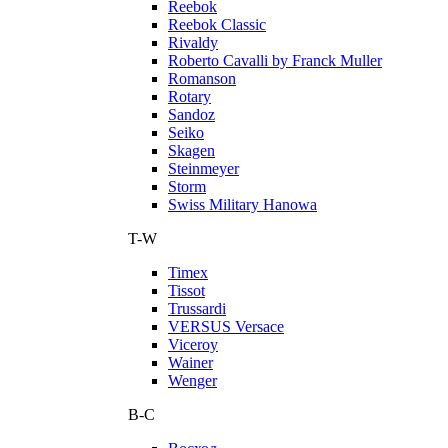
Reebok
Reebok Classic
Rivaldy
Roberto Cavalli by Franck Muller
Romanson
Rotary
Sandoz
Seiko
Skagen
Steinmeyer
Storm
Swiss Military Hanowa
T-W
Timex
Tissot
Trussardi
VERSUS Versace
Viceroy
Wainer
Wenger
В-С