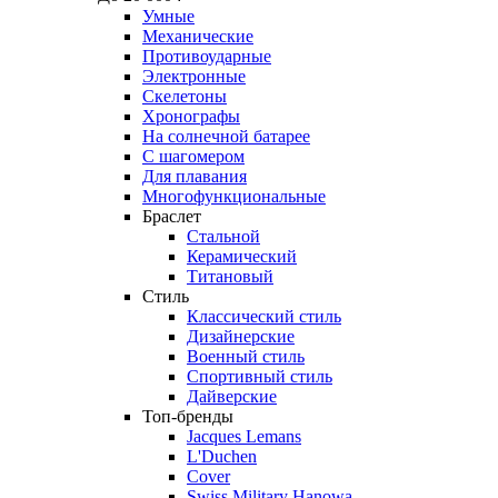
Умные
Механические
Противоударные
Электронные
Скелетоны
Хронографы
На солнечной батарее
С шагомером
Для плавания
Многофункциональные
Браслет
Стальной
Керамический
Титановый
Стиль
Классический стиль
Дизайнерские
Военный стиль
Спортивный стиль
Дайверские
Топ-бренды
Jacques Lemans
L'Duchen
Cover
Swiss Military Hanowa