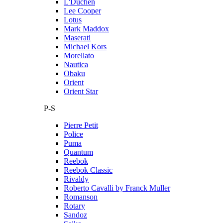
L'Duchen
Lee Cooper
Lotus
Mark Maddox
Maserati
Michael Kors
Morellato
Nautica
Obaku
Orient
Orient Star
P-S
Pierre Petit
Police
Puma
Quantum
Reebok
Reebok Classic
Rivaldy
Roberto Cavalli by Franck Muller
Romanson
Rotary
Sandoz