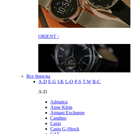
ORIENT ›
Все бренды
A-D
E-G
I-K
L-O
P-S
T-W
В-С
A-D
Adriatica
Anne Klein
Armani Exchange
Candino
Casio
Casio G-Shock