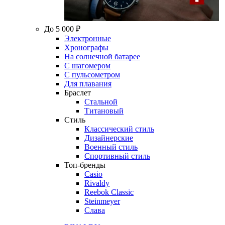
До 5 000 ₽
Электронные
Хронографы
На солнечной батарее
С шагомером
С пульсометром
Для плавания
Браслет
Стальной
Титановый
Стиль
Классический стиль
Дизайнерские
Военный стиль
Спортивный стиль
Топ-бренды
Casio
Rivaldy
Reebok Classic
Steinmeyer
Слава