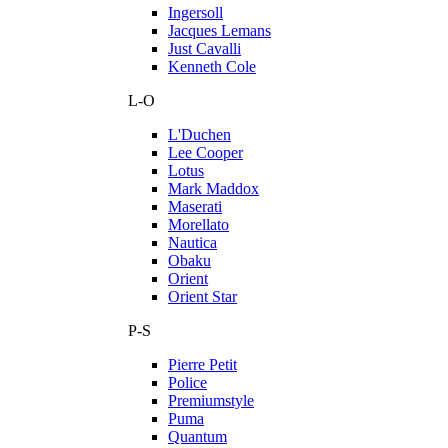
Ingersoll
Jacques Lemans
Just Cavalli
Kenneth Cole
L-O
L'Duchen
Lee Cooper
Lotus
Mark Maddox
Maserati
Morellato
Nautica
Obaku
Orient
Orient Star
P-S
Pierre Petit
Police
Premiumstyle
Puma
Quantum