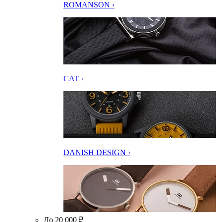
ROMANSON ›
CAT ›
DANISH DESIGN ›
До 20 000 ₽