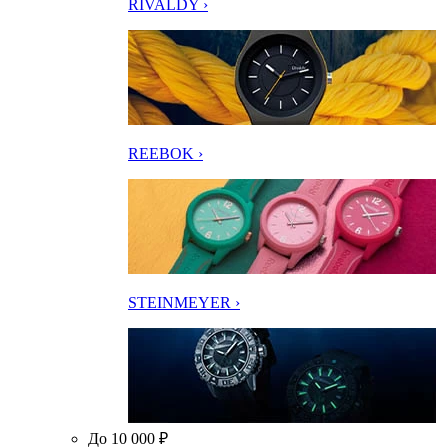
RIVALDY ›
REEBOK ›
STEINMEYER ›
До 10 000 ₽