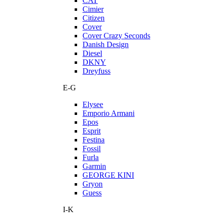
CAT
Cimier
Citizen
Cover
Cover Crazy Seconds
Danish Design
Diesel
DKNY
Dreyfuss
E-G
Elysee
Emporio Armani
Epos
Esprit
Festina
Fossil
Furla
Garmin
GEORGE KINI
Gryon
Guess
I-K