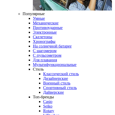
Популярные
Умные
Механические
Противоударные
Электронные
Скелетоны
Хронографы
На солнечной батарее
С шагомером
С пульсометром
Для плавания
Мультифункциональные
Стиль
Классический стиль
Дизайнерские
Военный стиль
Спортивный стиль
Дайверские
Топ-бренды
Casio
Seiko
Rotary