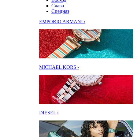
Восход
Слава
Спецназ
EMPORIO ARMANI ›
MICHAEL KORS ›
DIESEL ›