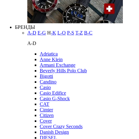
БРЕНДЫ
A-D
E-G
H
-K
L-O
P-S
T-Z
В-С
A-D
Adriatica
Anne Klein
Armani Exchange
Beverly Hills Polo Club
Bigotti
Candino
Casio
Casio Edifice
Casio G-Shock
CAT
Cimier
Citizen
Cover
Cover Crazy Seconds
Danish Design
DIESEL