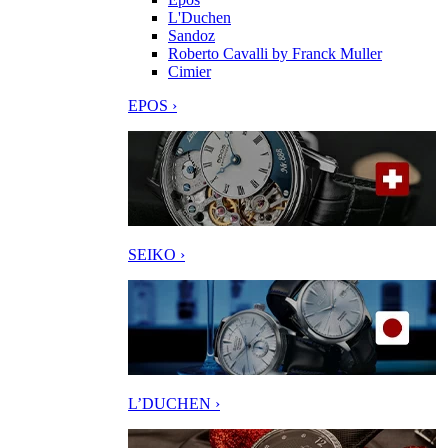
L'Duchen
Sandoz
Roberto Cavalli by Franck Muller
Cimier
EPOS ›
SEIKO ›
L’DUCHEN ›