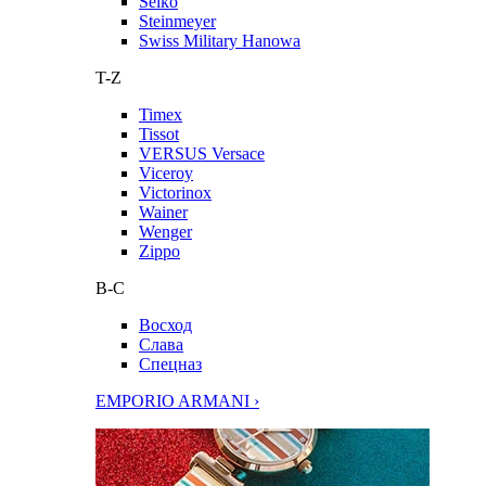
Seiko
Steinmeyer
Swiss Military Hanowa
T-Z
Timex
Tissot
VERSUS Versace
Viceroy
Victorinox
Wainer
Wenger
Zippo
В-С
Восход
Слава
Спецназ
EMPORIO ARMANI ›