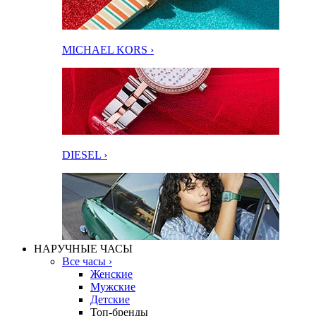
MICHAEL KORS ›
DIESEL ›
НАРУЧНЫЕ ЧАСЫ
Все часы ›
Женские
Мужские
Детские
Топ-бренды