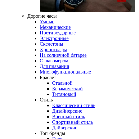
Дорогие часы
Умные
Механические
Противоударные
Электронные
Скелетоны
Хронографы
На солнечной батарее
С шагомером
Для плавания
Многофункциональные
Браслет
Стальной
Керамический
Титановый
Стиль
Классический стиль
Дизайнерские
Военный стиль
Спортивный стиль
Дайверские
Топ-бренды
Epos