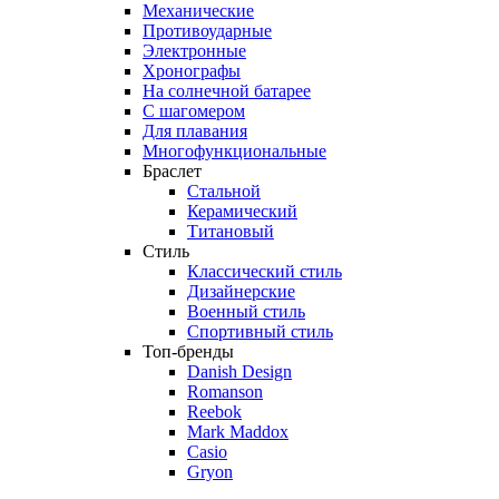
Механические
Противоударные
Электронные
Хронографы
На солнечной батарее
С шагомером
Для плавания
Многофункциональные
Браслет
Стальной
Керамический
Титановый
Стиль
Классический стиль
Дизайнерские
Военный стиль
Спортивный стиль
Топ-бренды
Danish Design
Romanson
Reebok
Mark Maddox
Casio
Gryon