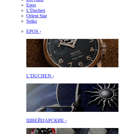
Epos
L'Duchen
Orient Star
Seiko
EPOS ›
L’DUCHEN ›
ШВЕЙЦАРСКИЕ ›