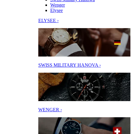
Wenger
Elysee
ELYSEE ›
SWISS MILITARY HANOVA ›
WENGER ›