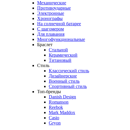
Механические
Противоударные
Электронные
Хронографы
На солнечной батарее
С шагомером
Для плавания
Многофункциональные
Браслет
Стальной
Керамический
Титановый
Стиль
Классический стиль
Дизайнерские
Военный стиль
Спортивный стиль
Топ-бренды
Danish Design
Romanson
Reebok
Mark Maddox
Casio
Gryon