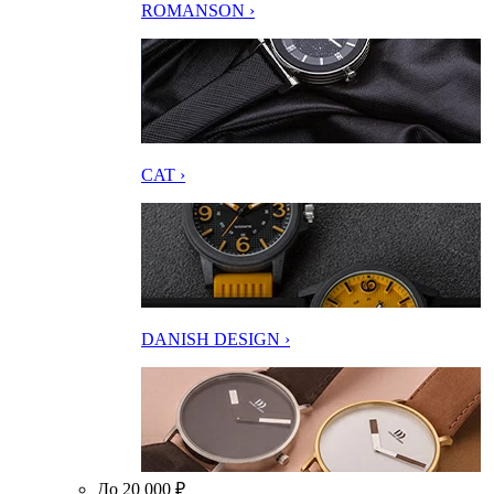
ROMANSON ›
CAT ›
DANISH DESIGN ›
До 20 000 ₽