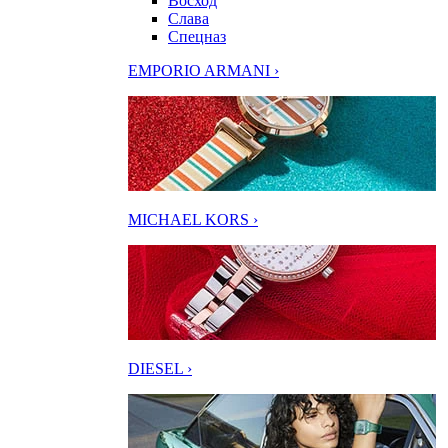
Восход
Слава
Спецназ
EMPORIO ARMANI ›
MICHAEL KORS ›
DIESEL ›