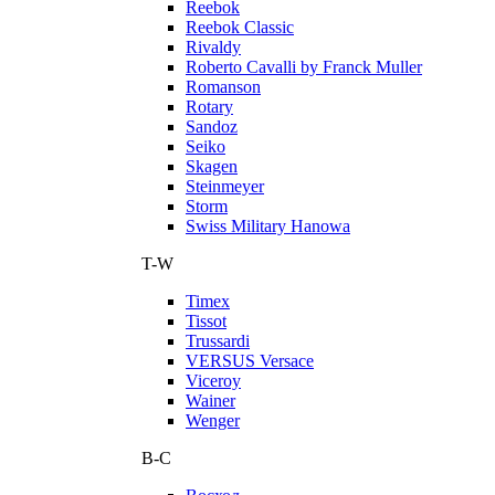
Reebok
Reebok Classic
Rivaldy
Roberto Cavalli by Franck Muller
Romanson
Rotary
Sandoz
Seiko
Skagen
Steinmeyer
Storm
Swiss Military Hanowa
T-W
Timex
Tissot
Trussardi
VERSUS Versace
Viceroy
Wainer
Wenger
В-С