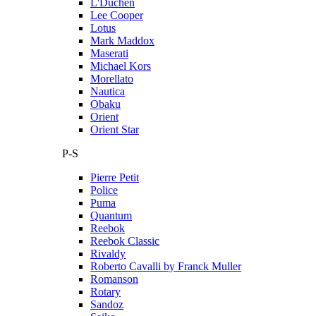
L'Duchen
Lee Cooper
Lotus
Mark Maddox
Maserati
Michael Kors
Morellato
Nautica
Obaku
Orient
Orient Star
P-S
Pierre Petit
Police
Puma
Quantum
Reebok
Reebok Classic
Rivaldy
Roberto Cavalli by Franck Muller
Romanson
Rotary
Sandoz