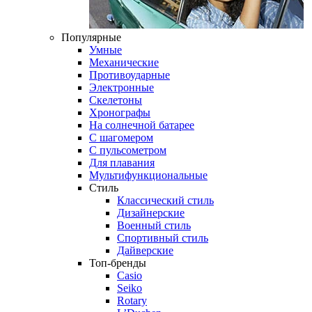
Популярные
Умные
Механические
Противоударные
Электронные
Скелетоны
Хронографы
На солнечной батарее
С шагомером
С пульсометром
Для плавания
Мультифункциональные
Стиль
Классический стиль
Дизайнерские
Военный стиль
Спортивный стиль
Дайверские
Топ-бренды
Casio
Seiko
Rotary