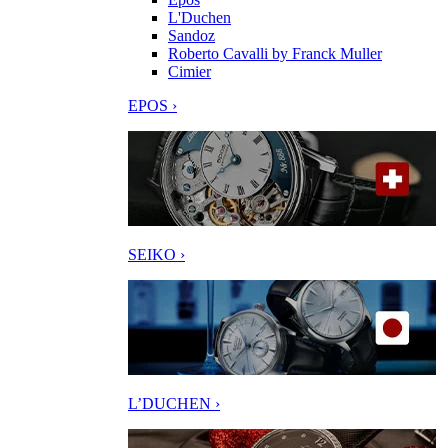
L'Duchen
Sandoz
Roberto Cavalli by Franck Muller
Cimier
EPOS ›
SEIKO ›
L’DUCHEN ›