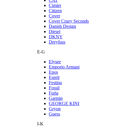
CAT
Cimier
Citizen
Cover
Cover Crazy Seconds
Danish Design
Diesel
DKNY
Dreyfuss
E-G
Elysee
Emporio Armani
Epos
Esprit
Festina
Fossil
Furla
Garmin
GEORGE KINI
Gryon
Guess
I-K