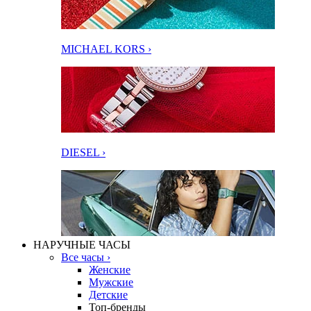
MICHAEL KORS ›
DIESEL ›
НАРУЧНЫЕ ЧАСЫ
Все часы ›
Женские
Мужские
Детские
Топ-бренды