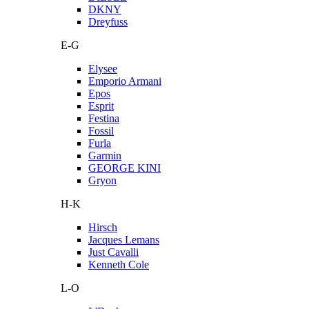
DKNY
Dreyfuss
E-G
Elysee
Emporio Armani
Epos
Esprit
Festina
Fossil
Furla
Garmin
GEORGE KINI
Gryon
H-K
Hirsch
Jacques Lemans
Just Cavalli
Kenneth Cole
L-O