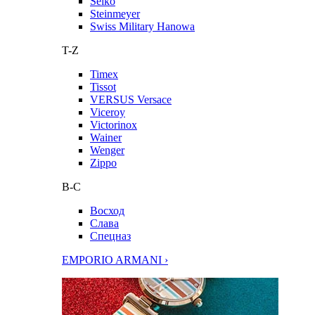
Seiko
Steinmeyer
Swiss Military Hanowa
T-Z
Timex
Tissot
VERSUS Versace
Viceroy
Victorinox
Wainer
Wenger
Zippo
В-С
Восход
Слава
Спецназ
EMPORIO ARMANI ›