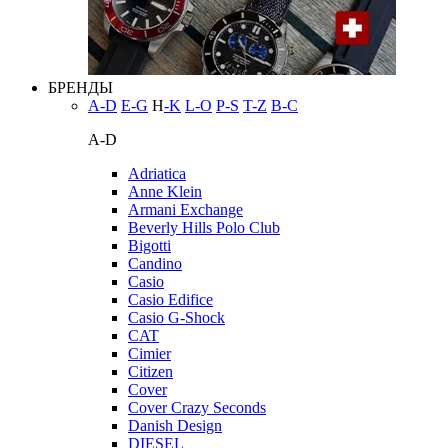
БРЕНДЫ
A-D
E-G
H
-K
L-O
P-S
T-Z
В-С
A-D
Adriatica
Anne Klein
Armani Exchange
Beverly Hills Polo Club
Bigotti
Candino
Casio
Casio Edifice
Casio G-Shock
CAT
Cimier
Citizen
Cover
Cover Crazy Seconds
Danish Design
DIESEL