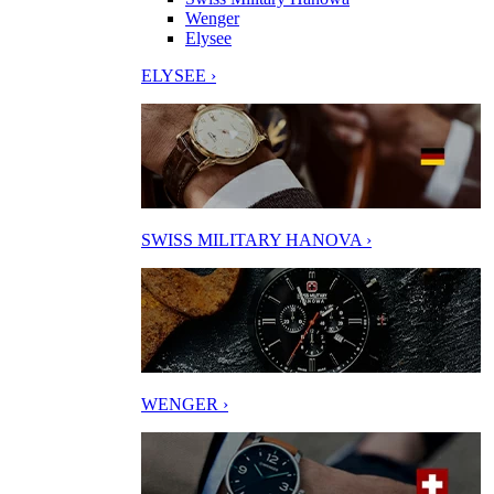
Wenger
Elysee
ELYSEE ›
SWISS MILITARY HANOVA ›
WENGER ›