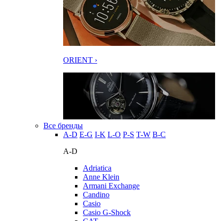
ORIENT ›
Все бренды
A-D
E-G
I-K
L-O
P-S
T-W
В-С
A-D
Adriatica
Anne Klein
Armani Exchange
Candino
Casio
Casio G-Shock