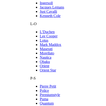
Ingersoll
Jacques Lemans
Just Cavalli
Kenneth Cole
L-O
L'Duchen
Lee Cooper
Lotus
Mark Maddox
Maserati
Morellato
Nautica
Obaku
Orient
Orient Star
P-S
Pierre Petit
Police
Premiumstyle
Puma
Quantum