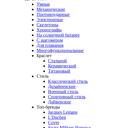
Умные
Механические
Противоударные
Электронные
Скелетоны
Хронографы
На солнечной батарее
С шагомером
Для плавания
Многофункциональные
Браслет
Стальной
Керамический
Титановый
Стиль
Классический стиль
Дизайнерские
Военный стиль
Спортивный стиль
Дайверские
Топ-бренды
Jacques Lemans
L'Duchen
Cover
Swiss Military Hanowa