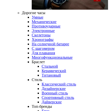
Дорогие часы
Умные
Механические
Противоударные
Электронные
Скелетоны
Хронографы
На солнечной батарее
С шагомером
Для плавания
Многофункциональные
Браслет
Стальной
Керамический
Титановый
Стиль
Классический стиль
Дизайнерские
Военный стиль
Спортивный стиль
Дайверские
Топ-бренды
Epos