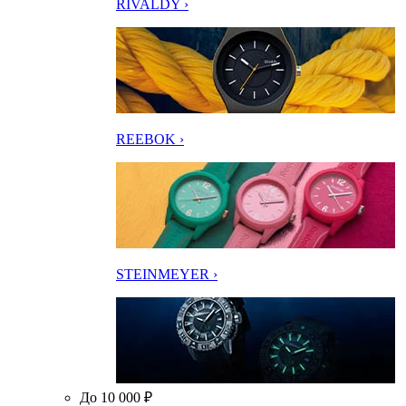
RIVALDY ›
REEBOK ›
STEINMEYER ›
До 10 000 ₽