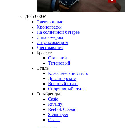
До 5 000 ₽
Электронные
Хронографы
На солнечной батарее
С шагомером
С пульсометром
Для плавания
Браслет
Стальной
Титановый
Стиль
Классический стиль
Дизайнерские
Военный стиль
Спортивный стиль
Топ-бренды
Casio
Rivaldy
Reebok Classic
Steinmeyer
Слава