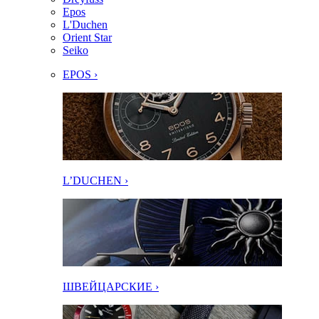
Epos
L'Duchen
Orient Star
Seiko
EPOS ›
L’DUCHEN ›
ШВЕЙЦАРСКИЕ ›