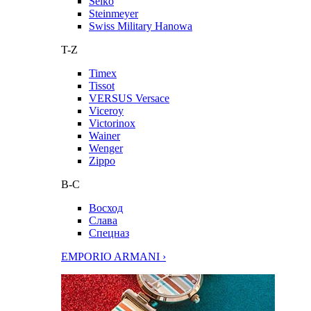
Seiko
Steinmeyer
Swiss Military Hanowa
T-Z
Timex
Tissot
VERSUS Versace
Viceroy
Victorinox
Wainer
Wenger
Zippo
В-С
Восход
Слава
Спецназ
EMPORIO ARMANI ›