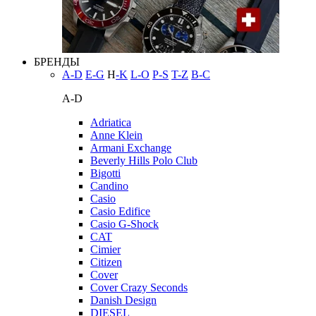
БРЕНДЫ
A-D
E-G
H
-K
L-O
P-S
T-Z
В-С
A-D
Adriatica
Anne Klein
Armani Exchange
Beverly Hills Polo Club
Bigotti
Candino
Casio
Casio Edifice
Casio G-Shock
CAT
Cimier
Citizen
Cover
Cover Crazy Seconds
Danish Design
DIESEL