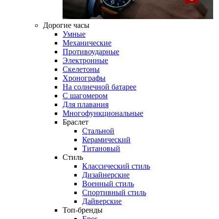
Дорогие часы
Умные
Механические
Противоударные
Электронные
Скелетоны
Хронографы
На солнечной батарее
С шагомером
Для плавания
Многофункциональные
Браслет
Стальной
Керамический
Титановый
Стиль
Классический стиль
Дизайнерские
Военный стиль
Спортивный стиль
Дайверские
Топ-бренды
Epos