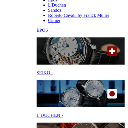
L'Duchen
Sandoz
Roberto Cavalli by Franck Muller
Cimier
EPOS ›
SEIKO ›
L’DUCHEN ›