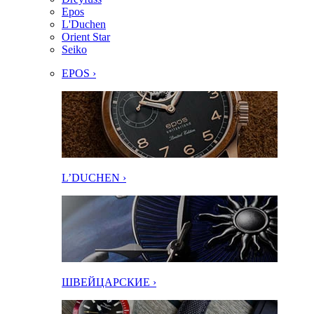
Epos
L'Duchen
Orient Star
Seiko
EPOS ›
L’DUCHEN ›
ШВЕЙЦАРСКИЕ ›