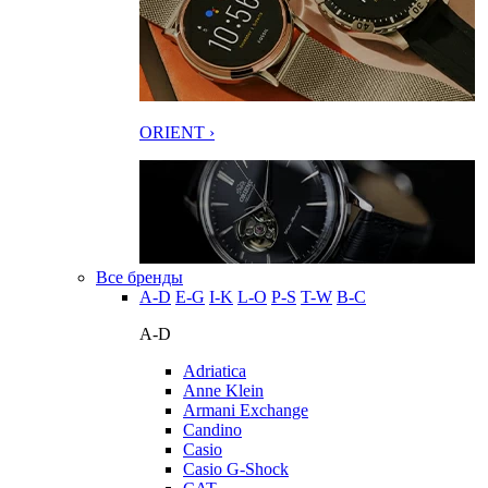
ORIENT ›
Все бренды
A-D
E-G
I-K
L-O
P-S
T-W
В-С
A-D
Adriatica
Anne Klein
Armani Exchange
Candino
Casio
Casio G-Shock