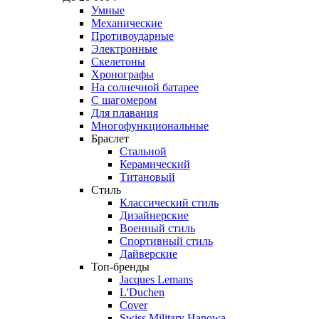
Умные
Механические
Противоударные
Электронные
Скелетоны
Хронографы
На солнечной батарее
С шагомером
Для плавания
Многофункциональные
Браслет
Стальной
Керамический
Титановый
Стиль
Классический стиль
Дизайнерские
Военный стиль
Спортивный стиль
Дайверские
Топ-бренды
Jacques Lemans
L'Duchen
Cover
Swiss Military Hanowa