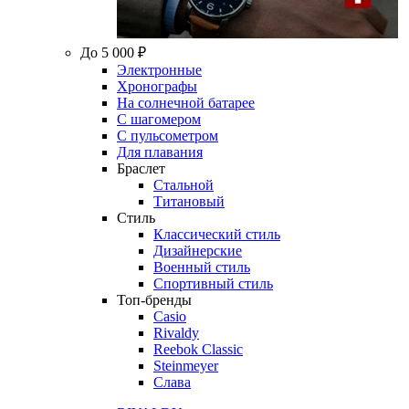
До 5 000 ₽
Электронные
Хронографы
На солнечной батарее
С шагомером
С пульсометром
Для плавания
Браслет
Стальной
Титановый
Стиль
Классический стиль
Дизайнерские
Военный стиль
Спортивный стиль
Топ-бренды
Casio
Rivaldy
Reebok Classic
Steinmeyer
Слава