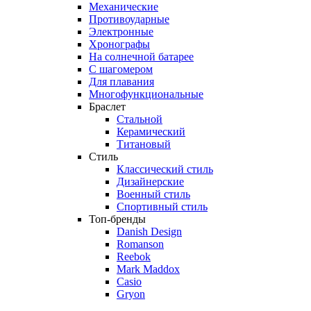
Механические
Противоударные
Электронные
Хронографы
На солнечной батарее
С шагомером
Для плавания
Многофункциональные
Браслет
Стальной
Керамический
Титановый
Стиль
Классический стиль
Дизайнерские
Военный стиль
Спортивный стиль
Топ-бренды
Danish Design
Romanson
Reebok
Mark Maddox
Casio
Gryon