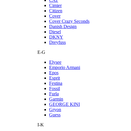
CAT
Cimier
Citizen
Cover
Cover Crazy Seconds
Danish Design
Diesel
DKNY
Dreyfuss
E-G
Elysee
Emporio Armani
Epos
Esprit
Festina
Fossil
Furla
Garmin
GEORGE KINI
Gryon
Guess
I-K