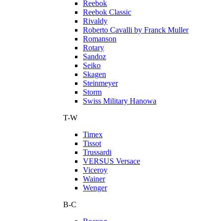
Reebok
Reebok Classic
Rivaldy
Roberto Cavalli by Franck Muller
Romanson
Rotary
Sandoz
Seiko
Skagen
Steinmeyer
Storm
Swiss Military Hanowa
T-W
Timex
Tissot
Trussardi
VERSUS Versace
Viceroy
Wainer
Wenger
В-С