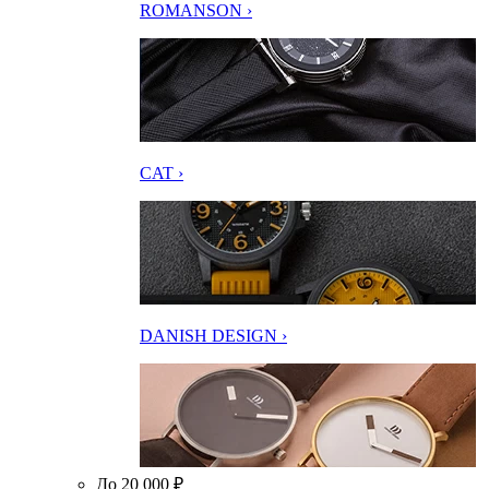
ROMANSON ›
CAT ›
DANISH DESIGN ›
До 20 000 ₽