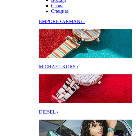
Восход
Слава
Спецназ
EMPORIO ARMANI ›
MICHAEL KORS ›
DIESEL ›