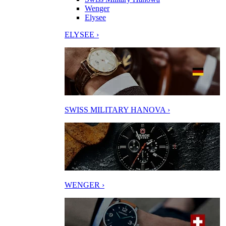
Wenger
Elysee
ELYSEE ›
SWISS MILITARY HANOVA ›
WENGER ›