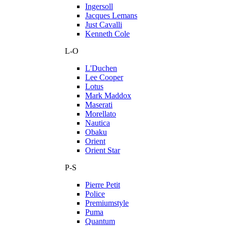
Ingersoll
Jacques Lemans
Just Cavalli
Kenneth Cole
L-O
L'Duchen
Lee Cooper
Lotus
Mark Maddox
Maserati
Morellato
Nautica
Obaku
Orient
Orient Star
P-S
Pierre Petit
Police
Premiumstyle
Puma
Quantum