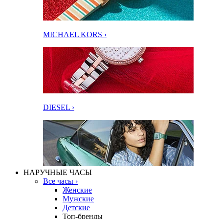
MICHAEL KORS ›
DIESEL ›
НАРУЧНЫЕ ЧАСЫ
Все часы ›
Женские
Мужские
Детские
Топ-бренды