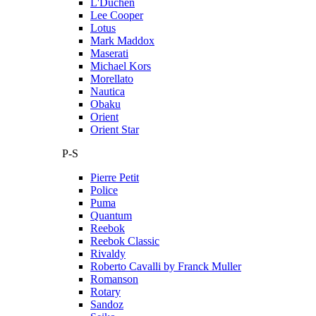
L'Duchen
Lee Cooper
Lotus
Mark Maddox
Maserati
Michael Kors
Morellato
Nautica
Obaku
Orient
Orient Star
P-S
Pierre Petit
Police
Puma
Quantum
Reebok
Reebok Classic
Rivaldy
Roberto Cavalli by Franck Muller
Romanson
Rotary
Sandoz