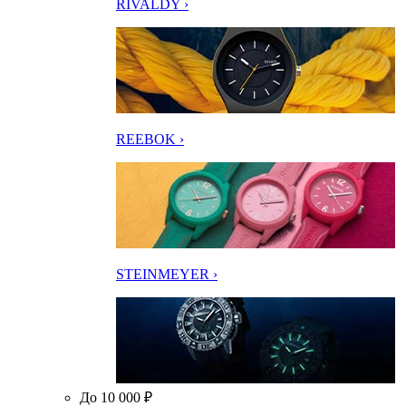
RIVALDY ›
REEBOK ›
STEINMEYER ›
До 10 000 ₽