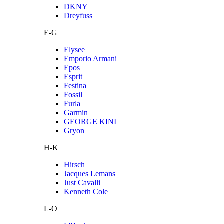
DKNY
Dreyfuss
E-G
Elysee
Emporio Armani
Epos
Esprit
Festina
Fossil
Furla
Garmin
GEORGE KINI
Gryon
H-K
Hirsch
Jacques Lemans
Just Cavalli
Kenneth Cole
L-O