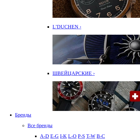
L’DUCHEN ›
ШВЕЙЦАРСКИЕ ›
Бренды
Все бренды
A-D
E-G
I-K
L-O
P-S
T-W
В-С