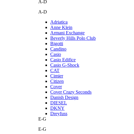
A-D
A-D
Adriatica
Anne Klein
Armani Exchange
Beverly Hills Polo Club
Bigotti
Candino
Casio
Casio Edifice
Casio G-Shock
CAT
Cimier
Citizen
Cover
Cover Crazy Seconds
Danish Design
DIESEL
DKNY
Dreyfuss
E-G
E-G