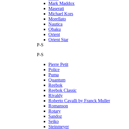
Mark Maddox
Maserati
Michael Kors
Morellato
Nautica
Obaku
Orient
Orient Star
P-S
P-S
Pierre Petit
Police
Puma
Quantum
Reebok
Reebok Classic
Rivaldy
Roberto Cavalli by Franck Muller
Romanson
Rotary
Sandoz
Seiko
Steinmeyer