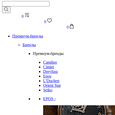
0
0
0
Премиум-бренды
Бренды
Премиум-бренды
Candino
Cimier
Dreyfuss
Epos
L'Duchen
Orient Star
Seiko
EPOS ›