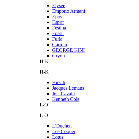
Elysee
Emporio Armani
Epos
Esprit
Festina
Fossil
Furla
Garmin
GEORGE KINI
Gryon
H-K
H-K
Hirsch
Jacques Lemans
Just Cavalli
Kenneth Cole
L-O
L-O
L'Duchen
Lee Cooper
Lotus