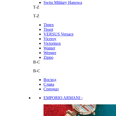
Swiss Military Hanowa
T-Z
T-Z
Timex
Tissot
VERSUS Versace
Viceroy
Victorinox
Wainer
Wenger
Zippo
В-С
В-С
Восход
Слава
Спецназ
EMPORIO ARMANI ›