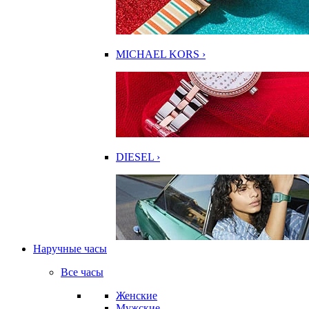
MICHAEL KORS ›
DIESEL ›
Наручные часы
Все часы
Женские
Мужские