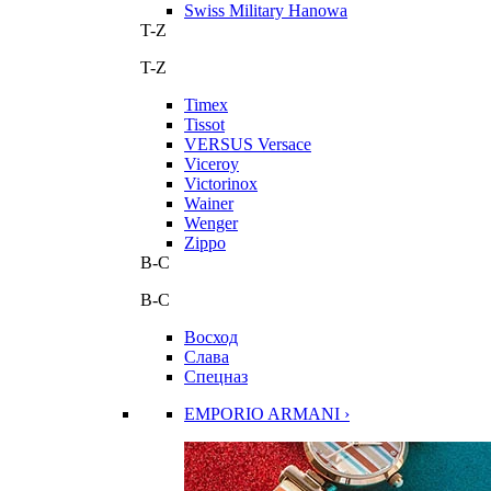
Swiss Military Hanowa
T-Z
T-Z
Timex
Tissot
VERSUS Versace
Viceroy
Victorinox
Wainer
Wenger
Zippo
В-С
В-С
Восход
Слава
Спецназ
EMPORIO ARMANI ›