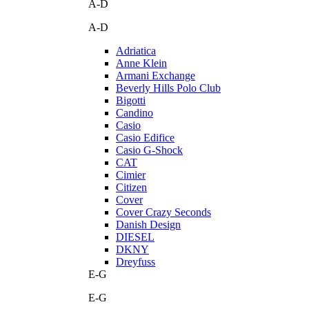
A-D
A-D
Adriatica
Anne Klein
Armani Exchange
Beverly Hills Polo Club
Bigotti
Candino
Casio
Casio Edifice
Casio G-Shock
CAT
Cimier
Citizen
Cover
Cover Crazy Seconds
Danish Design
DIESEL
DKNY
Dreyfuss
E-G
E-G