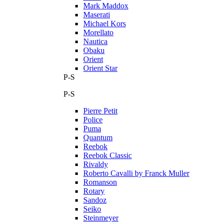
Mark Maddox
Maserati
Michael Kors
Morellato
Nautica
Obaku
Orient
Orient Star
P-S
P-S
Pierre Petit
Police
Puma
Quantum
Reebok
Reebok Classic
Rivaldy
Roberto Cavalli by Franck Muller
Romanson
Rotary
Sandoz
Seiko
Steinmeyer