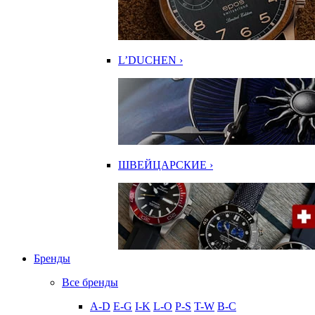
L’DUCHEN ›
ШВЕЙЦАРСКИЕ ›
Бренды
Все бренды
A-D
E-G
I-K
L-O
P-S
T-W
В-С