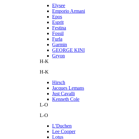
Elysee
Emporio Armani
Epos
Esprit
Festina
Fossil
Furla
Garmin
GEORGE KINI
Gryon
H-K
H-K
Hirsch
Jacques Lemans
Just Cavalli
Kenneth Cole
L-O
L-O
L'Duchen
Lee Cooper
Lotus