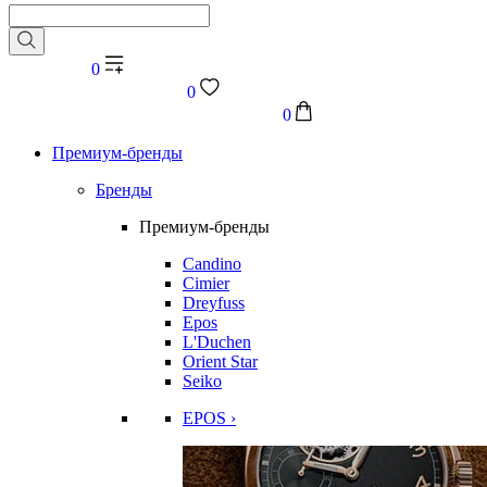
0
0
0
Премиум-бренды
Бренды
Премиум-бренды
Candino
Cimier
Dreyfuss
Epos
L'Duchen
Orient Star
Seiko
EPOS ›