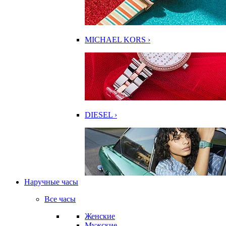
MICHAEL KORS ›
DIESEL ›
Наручные часы
Все часы
Женские
Мужские