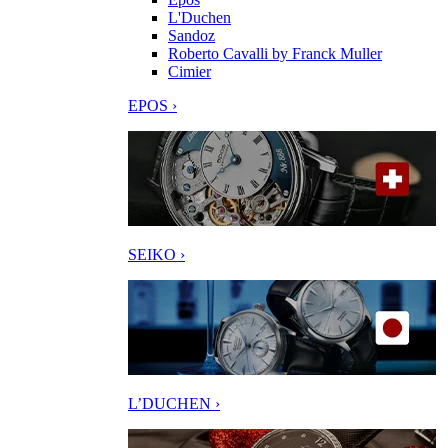
L'Duchen
Sandoz
Roberto Cavalli by Franck Muller
Cimier
EPOS ›
SEIKO ›
L’DUCHEN ›