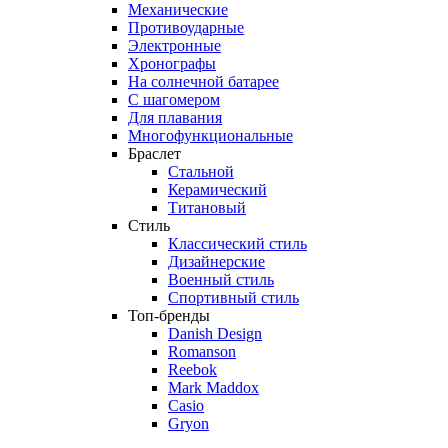
Механические
Противоударные
Электронные
Хронографы
На солнечной батарее
С шагомером
Для плавания
Многофункциональные
Браслет
Стальной
Керамический
Титановый
Стиль
Классический стиль
Дизайнерские
Военный стиль
Спортивный стиль
Топ-бренды
Danish Design
Romanson
Reebok
Mark Maddox
Casio
Gryon