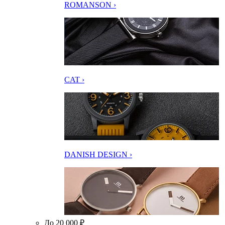
ROMANSON ›
CAT ›
DANISH DESIGN ›
До 20 000 ₽