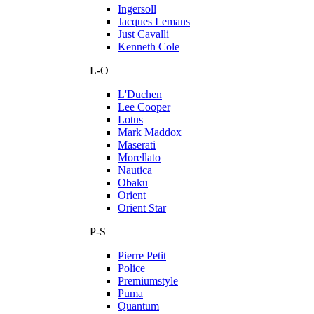
Ingersoll
Jacques Lemans
Just Cavalli
Kenneth Cole
L-O
L'Duchen
Lee Cooper
Lotus
Mark Maddox
Maserati
Morellato
Nautica
Obaku
Orient
Orient Star
P-S
Pierre Petit
Police
Premiumstyle
Puma
Quantum