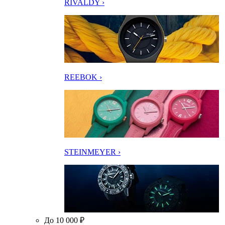
RIVALDY ›
REEBOK ›
STEINMEYER ›
До 10 000 ₽