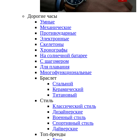
Дорогие часы
Умные
Механические
Противоударные
Электронные
Скелетоны
Хронографы
На солнечной батарее
С шагомером
Для плавания
Многофункциональные
Браслет
Стальной
Керамический
Титановый
Стиль
Классический стиль
Дизайнерские
Военный стиль
Спортивный стиль
Дайверские
Топ-бренды
Epos