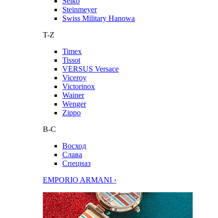
Seiko
Steinmeyer
Swiss Military Hanowa
T-Z
Timex
Tissot
VERSUS Versace
Viceroy
Victorinox
Wainer
Wenger
Zippo
В-С
Восход
Слава
Спецназ
EMPORIO ARMANI ›