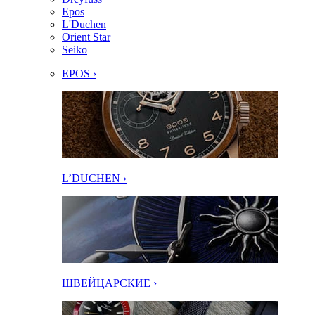
Epos
L'Duchen
Orient Star
Seiko
EPOS ›
L’DUCHEN ›
ШВЕЙЦАРСКИЕ ›