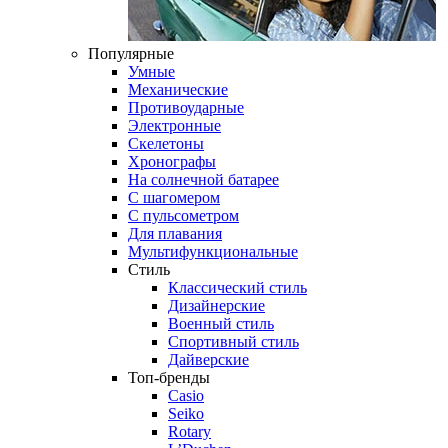
Популярные
Умные
Механические
Противоударные
Электронные
Скелетоны
Хронографы
На солнечной батарее
С шагомером
С пульсометром
Для плавания
Мультифункциональные
Стиль
Классический стиль
Дизайнерские
Военный стиль
Спортивный стиль
Дайверские
Топ-бренды
Casio
Seiko
Rotary