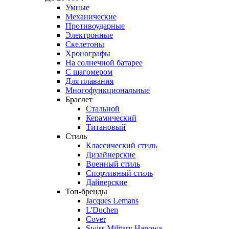
Умные
Механические
Противоударные
Электронные
Скелетоны
Хронографы
На солнечной батарее
С шагомером
Для плавания
Многофункциональные
Браслет
Стальной
Керамический
Титановый
Стиль
Классический стиль
Дизайнерские
Военный стиль
Спортивный стиль
Дайверские
Топ-бренды
Jacques Lemans
L'Duchen
Cover
Swiss Military Hanowa