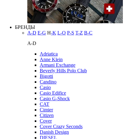
БРЕНДЫ
A-D
E-G
H
-K
L-O
P-S
T-Z
В-С
A-D
Adriatica
Anne Klein
Armani Exchange
Beverly Hills Polo Club
Bigotti
Candino
Casio
Casio Edifice
Casio G-Shock
CAT
Cimier
Citizen
Cover
Cover Crazy Seconds
Danish Design
DIESEL