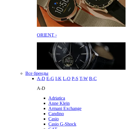
ORIENT ›
Все бренды
A-D
E-G
I-K
L-O
P-S
T-W
В-С
A-D
Adriatica
Anne Klein
Armani Exchange
Candino
Casio
Casio G-Shock