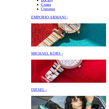
Восход
Слава
Спецназ
EMPORIO ARMANI ›
MICHAEL KORS ›
DIESEL ›