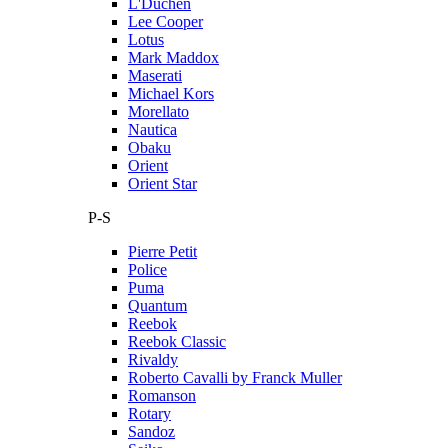
L'Duchen
Lee Cooper
Lotus
Mark Maddox
Maserati
Michael Kors
Morellato
Nautica
Obaku
Orient
Orient Star
P-S
Pierre Petit
Police
Puma
Quantum
Reebok
Reebok Classic
Rivaldy
Roberto Cavalli by Franck Muller
Romanson
Rotary
Sandoz