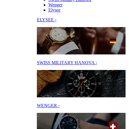
Wenger
Elysee
ELYSEE ›
SWISS MILITARY HANOVA ›
WENGER ›