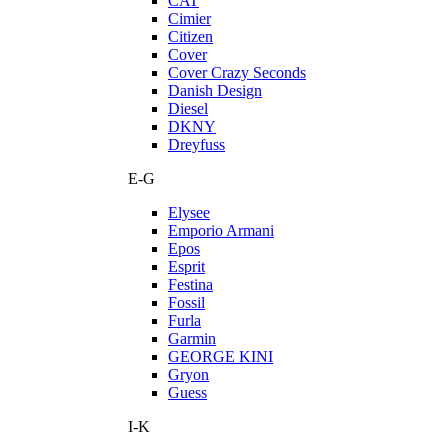
CAT
Cimier
Citizen
Cover
Cover Crazy Seconds
Danish Design
Diesel
DKNY
Dreyfuss
E-G
Elysee
Emporio Armani
Epos
Esprit
Festina
Fossil
Furla
Garmin
GEORGE KINI
Gryon
Guess
I-K