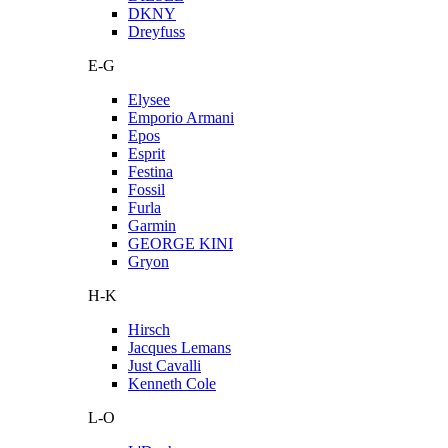
DKNY
Dreyfuss
E-G
Elysee
Emporio Armani
Epos
Esprit
Festina
Fossil
Furla
Garmin
GEORGE KINI
Gryon
H-K
Hirsch
Jacques Lemans
Just Cavalli
Kenneth Cole
L-O