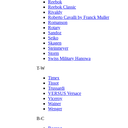
Reebok
Reebok Classic
Rivaldy
Roberto Cavalli by Franck Muller
Romanson
Rotary
Sandoz
Seiko
Skagen
Steinmeyer
Storm
Swiss Military Hanowa
T-W
Timex
Tissot
Trussardi
VERSUS Versace
Viceroy
Wainer
Wenger
В-С