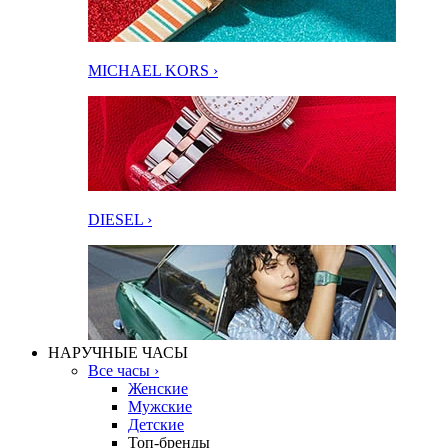
MICHAEL KORS ›
DIESEL ›
НАРУЧНЫЕ ЧАСЫ
Все часы ›
Женские
Мужские
Детские
Топ-бренды