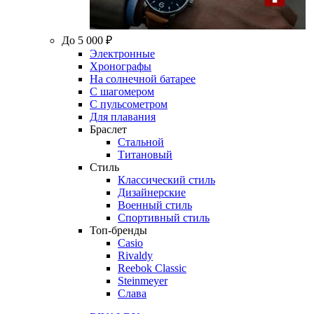
До 5 000 ₽
Электронные
Хронографы
На солнечной батарее
С шагомером
С пульсометром
Для плавания
Браслет
Стальной
Титановый
Стиль
Классический стиль
Дизайнерские
Военный стиль
Спортивный стиль
Топ-бренды
Casio
Rivaldy
Reebok Classic
Steinmeyer
Слава