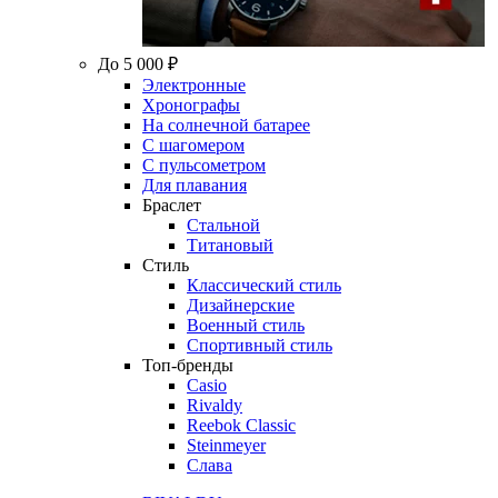
До 5 000 ₽
Электронные
Хронографы
На солнечной батарее
С шагомером
С пульсометром
Для плавания
Браслет
Стальной
Титановый
Стиль
Классический стиль
Дизайнерские
Военный стиль
Спортивный стиль
Топ-бренды
Casio
Rivaldy
Reebok Classic
Steinmeyer
Слава