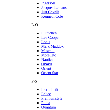
Ingersoll
Jacques Lemans
Just Cavalli
Kenneth Cole
L-O
L'Duchen
Lee Cooper
Lotus
Mark Maddox
Maserati
Morellato
Nautica
Obaku
Orient
Orient Star
P-S
Pierre Petit
Police
Premiumstyle
Puma
Quantum