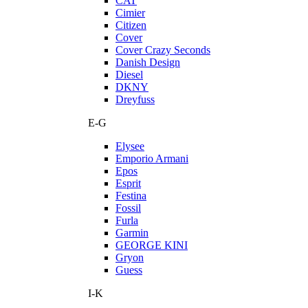
CAT
Cimier
Citizen
Cover
Cover Crazy Seconds
Danish Design
Diesel
DKNY
Dreyfuss
E-G
Elysee
Emporio Armani
Epos
Esprit
Festina
Fossil
Furla
Garmin
GEORGE KINI
Gryon
Guess
I-K