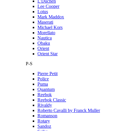
L'Duchen
Lee Cooper
Lotus
Mark Maddox
Maserati
Michael Kors
Morellato
Nautica
Obaku
Orient
Orient Star
P-S
Pierre Petit
Police
Puma
Quantum
Reebok
Reebok Classic
Rivaldy
Roberto Cavalli by Franck Muller
Romanson
Rotary
Sandoz