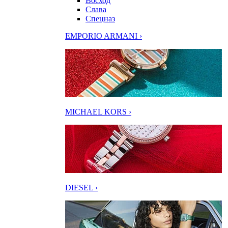
Восход
Слава
Спецназ
EMPORIO ARMANI ›
MICHAEL KORS ›
DIESEL ›