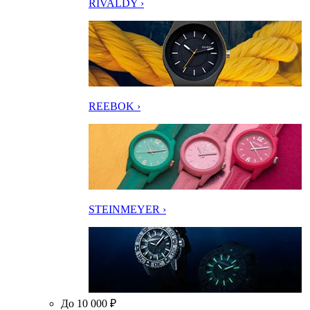
RIVALDY ›
REEBOK ›
STEINMEYER ›
До 10 000 ₽