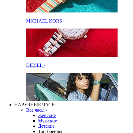
MICHAEL KORS ›
DIESEL ›
НАРУЧНЫЕ ЧАСЫ
Все часы ›
Женские
Мужские
Детские
Топ-бренды