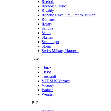
Reebok
Reebok Classic
Rivaldy
Roberto Cavalli by Franck Muller
Romanson
Rotary
Sandoz
Seiko
Skagen
Steinmeyer
Storm
Swiss Military Hanowa
T-W
Timex
Tissot
Trussardi
VERSUS Versace
Viceroy
Wainer
Wenger
В-С