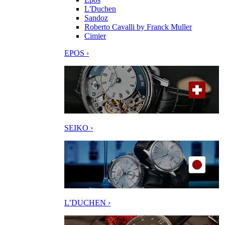
L'Duchen
Sandoz
Roberto Cavalli by Franck Muller
Cimier
EPOS ›
SEIKO ›
L’DUCHEN ›