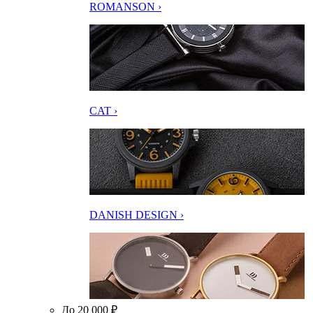
ROMANSON ›
CAT ›
DANISH DESIGN ›
До 20 000 ₽