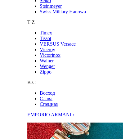
Seiko
Steinmeyer
Swiss Military Hanowa
T-Z
Timex
Tissot
VERSUS Versace
Viceroy
Victorinox
Wainer
Wenger
Zippo
В-С
Восход
Слава
Спецназ
EMPORIO ARMANI ›