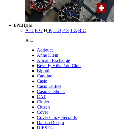
БРЕНДЫ
A-D
E-G
H
-K
L-O
P-S
T-Z
В-С
A-D
Adriatica
Anne Klein
Armani Exchange
Beverly Hills Polo Club
Bigotti
Candino
Casio
Casio Edifice
Casio G-Shock
CAT
Cimier
Citizen
Cover
Cover Crazy Seconds
Danish Design
DIESEL