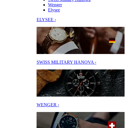
Wenger
Elysee
ELYSEE ›
SWISS MILITARY HANOVA ›
WENGER ›