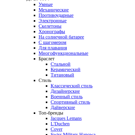
Умные
Механические
Противоударные
Электронные
Скелетоны
Хронографы
На солнечной батарее
С шагомером
Для плавания
Многофункциональные
Браслет
Стальной
Керамический
Титановый
Стиль
Классический стиль
Дизайнерские
Военный стиль
Спортивный стиль
Дайверские
Топ-бренды
Jacques Lemans
L'Duchen
Cover
Swiss Military Hanowa