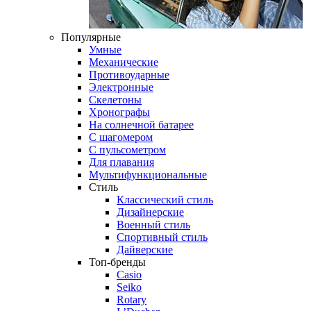
Популярные
Умные
Механические
Противоударные
Электронные
Скелетоны
Хронографы
На солнечной батарее
С шагомером
С пульсометром
Для плавания
Мультифункциональные
Стиль
Классический стиль
Дизайнерские
Военный стиль
Спортивный стиль
Дайверские
Топ-бренды
Casio
Seiko
Rotary