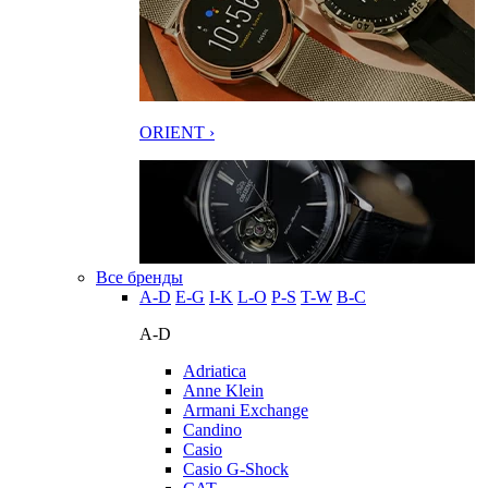
ORIENT ›
Все бренды
A-D
E-G
I-K
L-O
P-S
T-W
В-С
A-D
Adriatica
Anne Klein
Armani Exchange
Candino
Casio
Casio G-Shock