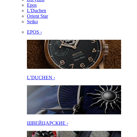
Epos
L'Duchen
Orient Star
Seiko
EPOS ›
L’DUCHEN ›
ШВЕЙЦАРСКИЕ ›