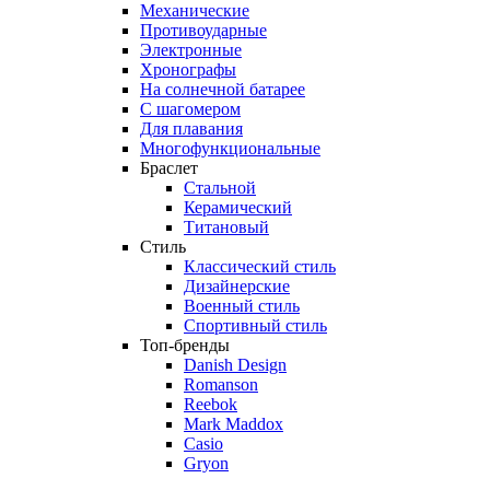
Механические
Противоударные
Электронные
Хронографы
На солнечной батарее
С шагомером
Для плавания
Многофункциональные
Браслет
Стальной
Керамический
Титановый
Стиль
Классический стиль
Дизайнерские
Военный стиль
Спортивный стиль
Топ-бренды
Danish Design
Romanson
Reebok
Mark Maddox
Casio
Gryon