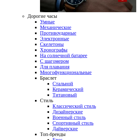
Дорогие часы
Умные
Механические
Противоударные
Электронные
Скелетоны
Хронографы
На солнечной батарее
С шагомером
Для плавания
Многофункциональные
Браслет
Стальной
Керамический
Титановый
Стиль
Классический стиль
Дизайнерские
Военный стиль
Спортивный стиль
Дайверские
Топ-бренды
Epos