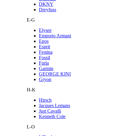
DKNY
Dreyfuss
E-G
Elysee
Emporio Armani
Epos
Esprit
Festina
Fossil
Furla
Garmin
GEORGE KINI
Gryon
H-K
Hirsch
Jacques Lemans
Just Cavalli
Kenneth Cole
L-O