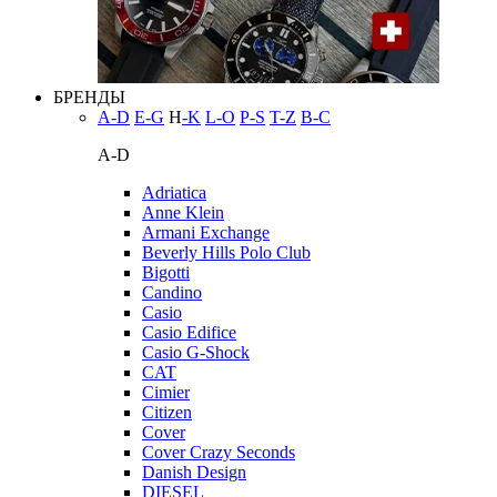
БРЕНДЫ
A-D
E-G
H
-K
L-O
P-S
T-Z
В-С
A-D
Adriatica
Anne Klein
Armani Exchange
Beverly Hills Polo Club
Bigotti
Candino
Casio
Casio Edifice
Casio G-Shock
CAT
Cimier
Citizen
Cover
Cover Crazy Seconds
Danish Design
DIESEL