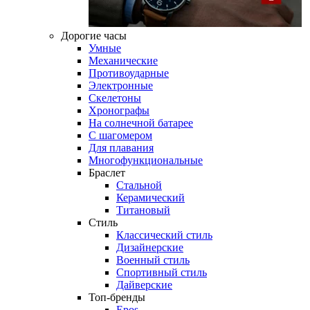
Дорогие часы
Умные
Механические
Противоударные
Электронные
Скелетоны
Хронографы
На солнечной батарее
С шагомером
Для плавания
Многофункциональные
Браслет
Стальной
Керамический
Титановый
Стиль
Классический стиль
Дизайнерские
Военный стиль
Спортивный стиль
Дайверские
Топ-бренды
Epos