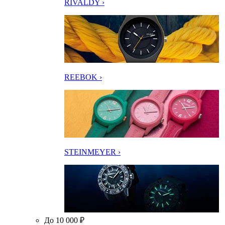
RIVALDY ›
REEBOK ›
STEINMEYER ›
До 10 000 ₽