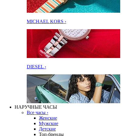
MICHAEL KORS ›
DIESEL ›
НАРУЧНЫЕ ЧАСЫ
Все часы ›
Женские
Мужские
Детские
Топ-бренды