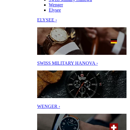
Wenger
Elysee
ELYSEE ›
SWISS MILITARY HANOVA ›
WENGER ›