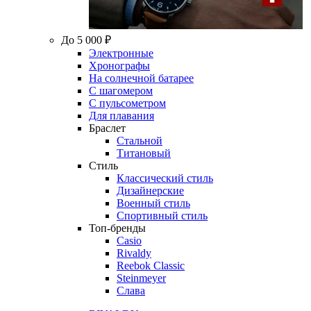
До 5 000 ₽
Электронные
Хронографы
На солнечной батарее
С шагомером
С пульсометром
Для плавания
Браслет
Стальной
Титановый
Стиль
Классический стиль
Дизайнерские
Военный стиль
Спортивный стиль
Топ-бренды
Casio
Rivaldy
Reebok Classic
Steinmeyer
Слава