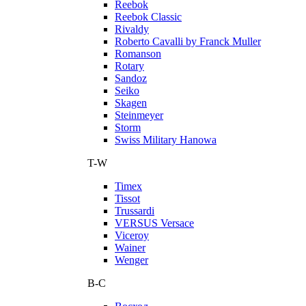
Reebok
Reebok Classic
Rivaldy
Roberto Cavalli by Franck Muller
Romanson
Rotary
Sandoz
Seiko
Skagen
Steinmeyer
Storm
Swiss Military Hanowa
T-W
Timex
Tissot
Trussardi
VERSUS Versace
Viceroy
Wainer
Wenger
В-С