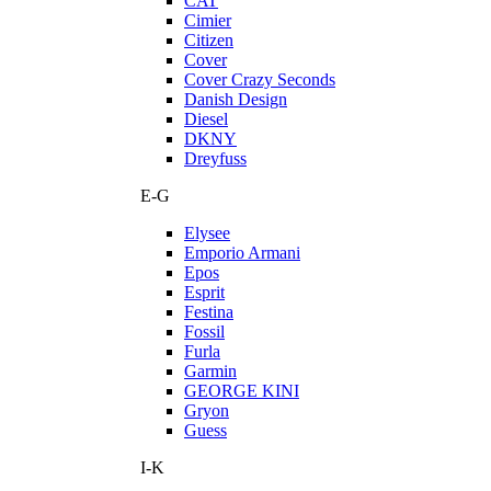
CAT
Cimier
Citizen
Cover
Cover Crazy Seconds
Danish Design
Diesel
DKNY
Dreyfuss
E-G
Elysee
Emporio Armani
Epos
Esprit
Festina
Fossil
Furla
Garmin
GEORGE KINI
Gryon
Guess
I-K