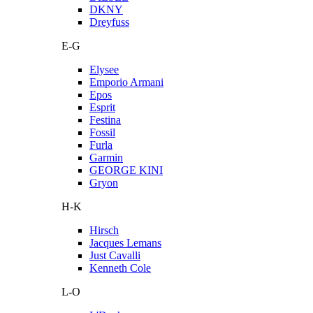
DKNY
Dreyfuss
E-G
Elysee
Emporio Armani
Epos
Esprit
Festina
Fossil
Furla
Garmin
GEORGE KINI
Gryon
H-K
Hirsch
Jacques Lemans
Just Cavalli
Kenneth Cole
L-O