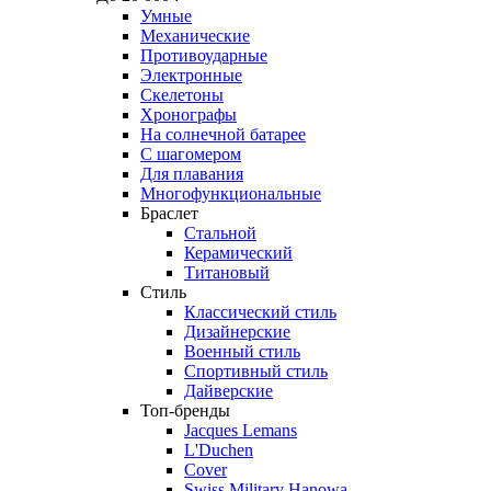
Умные
Механические
Противоударные
Электронные
Скелетоны
Хронографы
На солнечной батарее
С шагомером
Для плавания
Многофункциональные
Браслет
Стальной
Керамический
Титановый
Стиль
Классический стиль
Дизайнерские
Военный стиль
Спортивный стиль
Дайверские
Топ-бренды
Jacques Lemans
L'Duchen
Cover
Swiss Military Hanowa