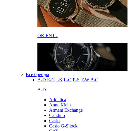
ORIENT ›
Все бренды
A-D
E-G
I-K
L-O
P-S
T-W
В-С
A-D
Adriatica
Anne Klein
Armani Exchange
Candino
Casio
Casio G-Shock