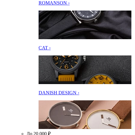
ROMANSON ›
CAT ›
DANISH DESIGN ›
До 20 000 ₽