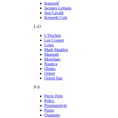
Ingersoll
Jacques Lemans
Just Cavalli
Kenneth Cole
L-O
L'Duchen
Lee Cooper
Lotus
Mark Maddox
Maserati
Morellato
Nautica
Obaku
Orient
Orient Star
P-S
Pierre Petit
Police
Premiumstyle
Puma
Quantum