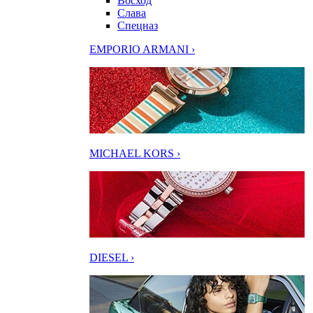
Восход
Слава
Спецназ
EMPORIO ARMANI ›
MICHAEL KORS ›
DIESEL ›