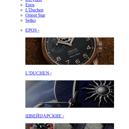
Epos
L'Duchen
Orient Star
Seiko
EPOS ›
L’DUCHEN ›
ШВЕЙЦАРСКИЕ ›