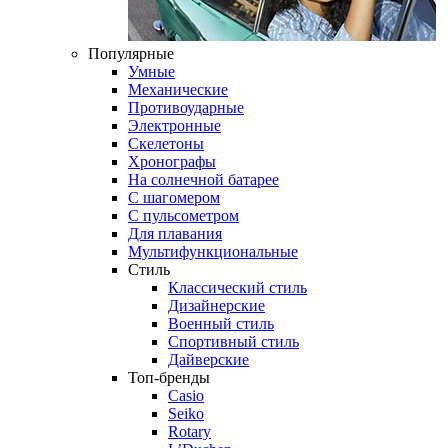
Популярные
Умные
Механические
Противоударные
Электронные
Скелетоны
Хронографы
На солнечной батарее
С шагомером
С пульсометром
Для плавания
Мультифункциональные
Стиль
Классический стиль
Дизайнерские
Военный стиль
Спортивный стиль
Дайверские
Топ-бренды
Casio
Seiko
Rotary