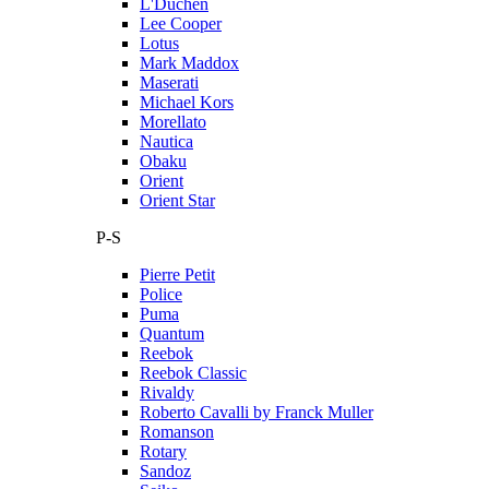
L'Duchen
Lee Cooper
Lotus
Mark Maddox
Maserati
Michael Kors
Morellato
Nautica
Obaku
Orient
Orient Star
P-S
Pierre Petit
Police
Puma
Quantum
Reebok
Reebok Classic
Rivaldy
Roberto Cavalli by Franck Muller
Romanson
Rotary
Sandoz