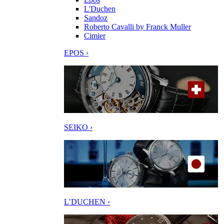
L'Duchen
Sandoz
Roberto Cavalli by Franck Muller
Cimier
EPOS ›
SEIKO ›
L’DUCHEN ›