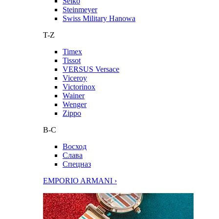
Seiko
Steinmeyer
Swiss Military Hanowa
T-Z
Timex
Tissot
VERSUS Versace
Viceroy
Victorinox
Wainer
Wenger
Zippo
В-С
Восход
Слава
Спецназ
EMPORIO ARMANI ›