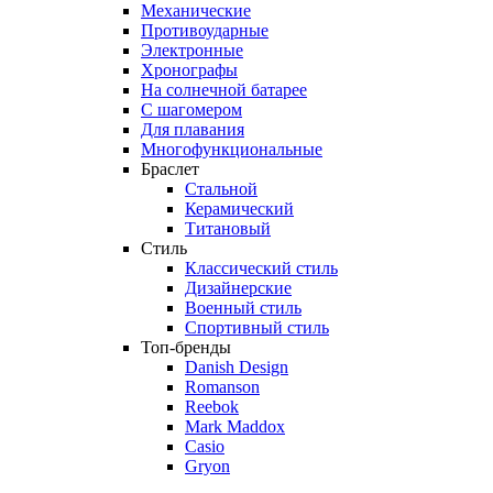
Механические
Противоударные
Электронные
Хронографы
На солнечной батарее
С шагомером
Для плавания
Многофункциональные
Браслет
Стальной
Керамический
Титановый
Стиль
Классический стиль
Дизайнерские
Военный стиль
Спортивный стиль
Топ-бренды
Danish Design
Romanson
Reebok
Mark Maddox
Casio
Gryon