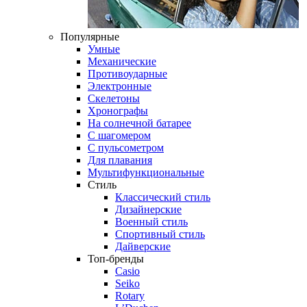
Популярные
Умные
Механические
Противоударные
Электронные
Скелетоны
Хронографы
На солнечной батарее
С шагомером
С пульсометром
Для плавания
Мультифункциональные
Стиль
Классический стиль
Дизайнерские
Военный стиль
Спортивный стиль
Дайверские
Топ-бренды
Casio
Seiko
Rotary