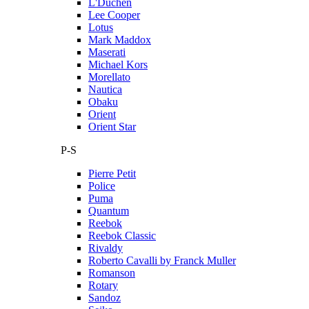
L'Duchen
Lee Cooper
Lotus
Mark Maddox
Maserati
Michael Kors
Morellato
Nautica
Obaku
Orient
Orient Star
P-S
Pierre Petit
Police
Puma
Quantum
Reebok
Reebok Classic
Rivaldy
Roberto Cavalli by Franck Muller
Romanson
Rotary
Sandoz