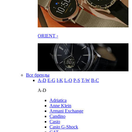
ORIENT ›
Все бренды
A-D
E-G
I-K
L-O
P-S
T-W
В-С
A-D
Adriatica
Anne Klein
Armani Exchange
Candino
Casio
Casio G-Shock