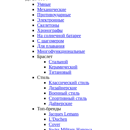
Умные
Механические
Противоударные
Электронные
Скелетоны
Хронографы
На солнечной батарее
С шагомером
Для плавания
Многофункциональные
Браслет
Стальной
Керамический
Титановый
Стиль
Классический стиль
Дизайнерские
Военный стиль
Спортивный стиль
Дайверские
Топ-бренды
Jacques Lemans
L'Duchen
Cover
Swiss Military Hanowa