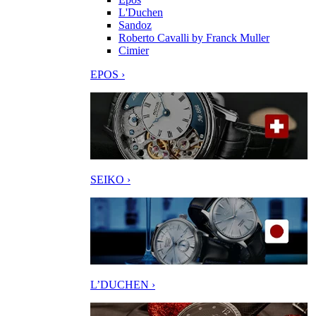
L'Duchen
Sandoz
Roberto Cavalli by Franck Muller
Cimier
EPOS ›
SEIKO ›
L’DUCHEN ›