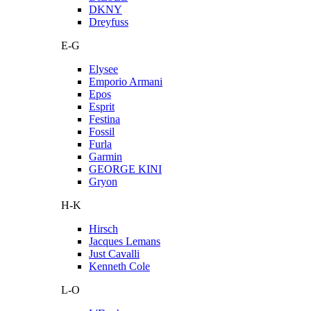
DKNY
Dreyfuss
E-G
Elysee
Emporio Armani
Epos
Esprit
Festina
Fossil
Furla
Garmin
GEORGE KINI
Gryon
H-K
Hirsch
Jacques Lemans
Just Cavalli
Kenneth Cole
L-O