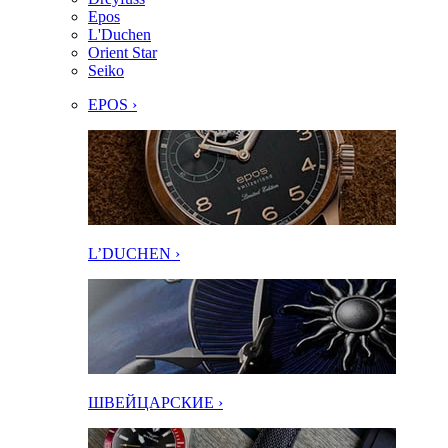
Epos
L'Duchen
Orient Star
Seiko
EPOS ›
L’DUCHEN ›
ШВЕЙЦАРСКИЕ ›