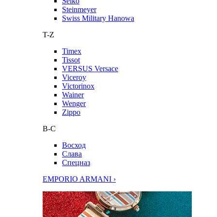
Seiko
Steinmeyer
Swiss Military Hanowa
T-Z
Timex
Tissot
VERSUS Versace
Viceroy
Victorinox
Wainer
Wenger
Zippo
В-С
Восход
Слава
Спецназ
EMPORIO ARMANI ›