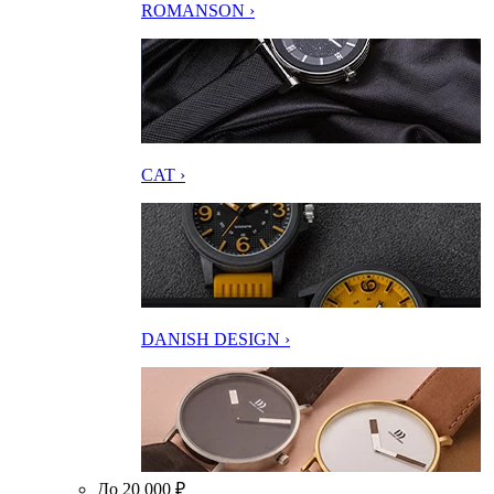
ROMANSON ›
CAT ›
DANISH DESIGN ›
До 20 000 ₽