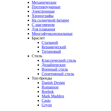
Механические
Противоударные
Электронные
Хронографы
На солнечной батарее
С шагомером
Для плавания
Многофункциональные
Браслет
Стальной
Керамический
Титановый
Стиль
Классический стиль
Дизайнерские
Военный стиль
Спортивный стиль
Топ-бренды
Danish Design
Romanson
Reebok
Mark Maddox
Casio
Gryon