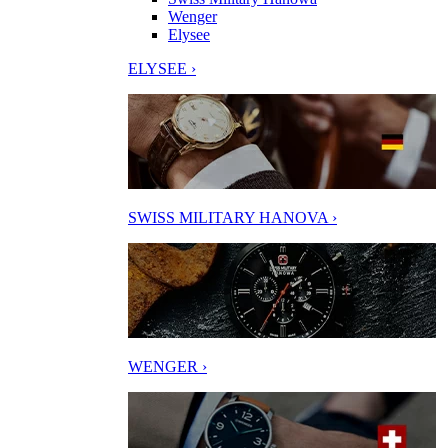
Wenger
Elysee
ELYSEE ›
SWISS MILITARY HANOVA ›
WENGER ›