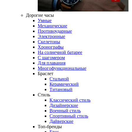
Дорогие часы
Умные
Механические
Противоударные
Электронные
Скелетоны
Хронографы
На солнечной батарее
С шагомером
Для плавания
Многофункциональные
Браслет
Стальной
Керамический
Титановый
Стиль
Классический стиль
Дизайнерские
Военный стиль
Спортивный стиль
Дайверские
Топ-бренды
Epos