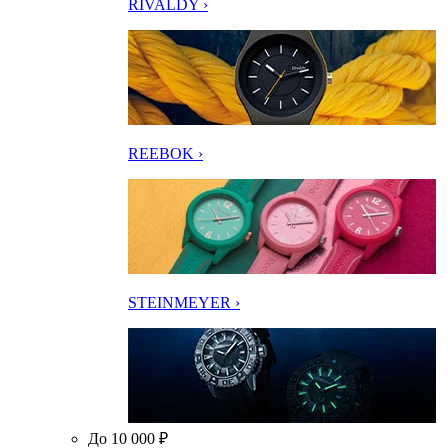
RIVALDY ›
REEBOK ›
STEINMEYER ›
До 10 000 ₽