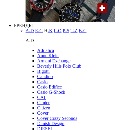
БРЕНДЫ
A-D
E-G
H
-K
L-O
P-S
T-Z
В-С
A-D
Adriatica
Anne Klein
Armani Exchange
Beverly Hills Polo Club
Bigotti
Candino
Casio
Casio Edifice
Casio G-Shock
CAT
Cimier
Citizen
Cover
Cover Crazy Seconds
Danish Design
DIESEL