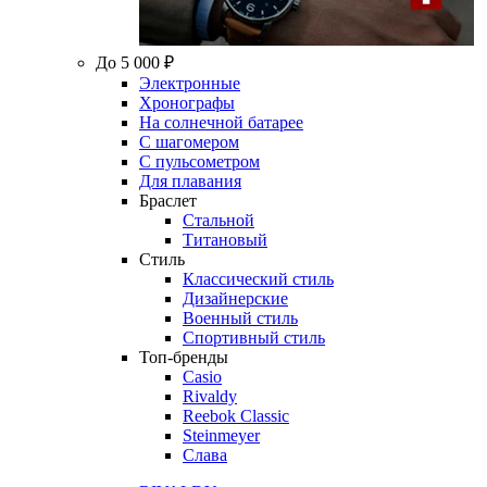
До 5 000 ₽
Электронные
Хронографы
На солнечной батарее
С шагомером
С пульсометром
Для плавания
Браслет
Стальной
Титановый
Стиль
Классический стиль
Дизайнерские
Военный стиль
Спортивный стиль
Топ-бренды
Casio
Rivaldy
Reebok Classic
Steinmeyer
Слава