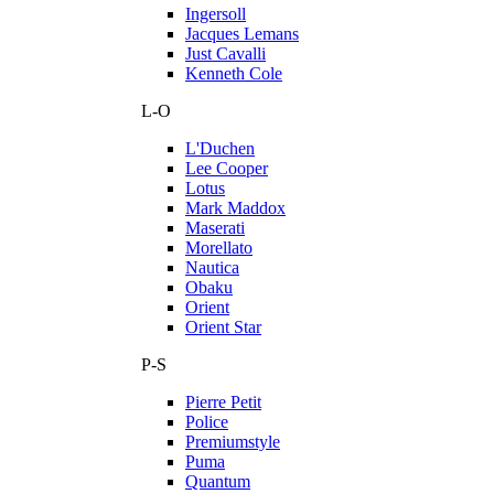
Ingersoll
Jacques Lemans
Just Cavalli
Kenneth Cole
L-O
L'Duchen
Lee Cooper
Lotus
Mark Maddox
Maserati
Morellato
Nautica
Obaku
Orient
Orient Star
P-S
Pierre Petit
Police
Premiumstyle
Puma
Quantum