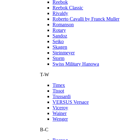
Reebok
Reebok Classic
Rivaldy
Roberto Cavalli by Franck Muller
Romanson
Rotary
Sandoz
Seiko
Skagen
Steinmeyer
Storm
Swiss Military Hanowa
T-W
Timex
Tissot
Trussardi
VERSUS Versace
Viceroy
Wainer
Wenger
В-С