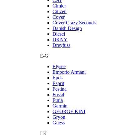
CAT
Cimier
Citizen
Cover
Cover Crazy Seconds
Danish Design
Diesel
DKNY
Dreyfuss
E-G
Elysee
Emporio Armani
Epos
Esprit
Festina
Fossil
Furla
Garmin
GEORGE KINI
Gryon
Guess
I-K