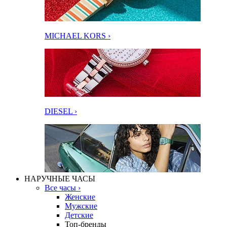
MICHAEL KORS ›
DIESEL ›
НАРУЧНЫЕ ЧАСЫ
Все часы ›
Женские
Мужские
Детские
Топ-бренды