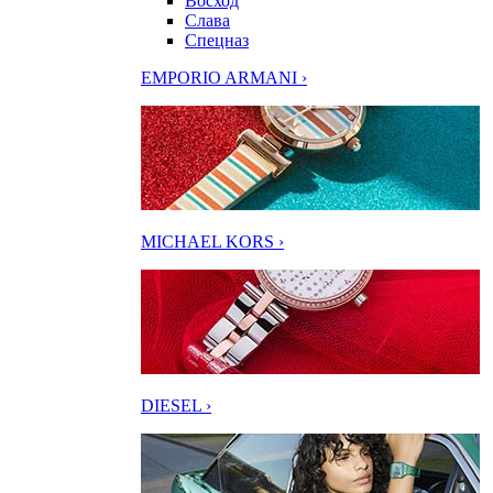
Восход
Слава
Спецназ
EMPORIO ARMANI ›
MICHAEL KORS ›
DIESEL ›