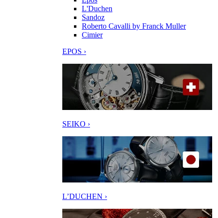
L'Duchen
Sandoz
Roberto Cavalli by Franck Muller
Cimier
EPOS ›
SEIKO ›
L’DUCHEN ›