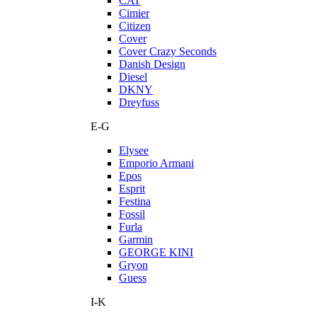
CAT
Cimier
Citizen
Cover
Cover Crazy Seconds
Danish Design
Diesel
DKNY
Dreyfuss
E-G
Elysee
Emporio Armani
Epos
Esprit
Festina
Fossil
Furla
Garmin
GEORGE KINI
Gryon
Guess
I-K