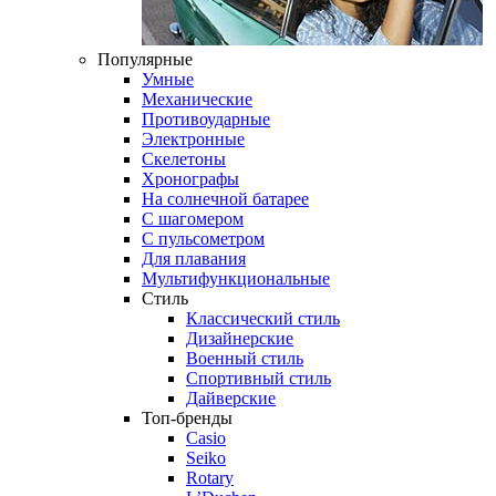
Популярные
Умные
Механические
Противоударные
Электронные
Скелетоны
Хронографы
На солнечной батарее
С шагомером
С пульсометром
Для плавания
Мультифункциональные
Стиль
Классический стиль
Дизайнерские
Военный стиль
Спортивный стиль
Дайверские
Топ-бренды
Casio
Seiko
Rotary