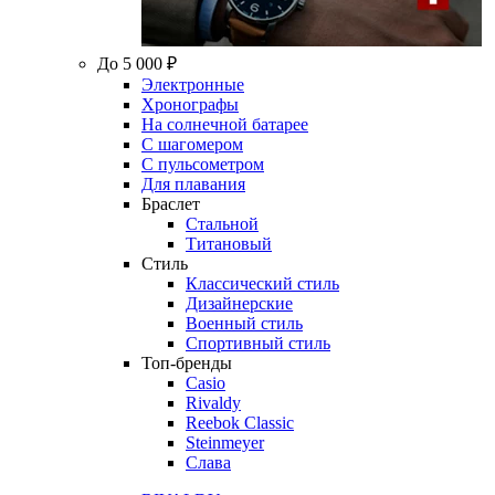
До 5 000 ₽
Электронные
Хронографы
На солнечной батарее
С шагомером
С пульсометром
Для плавания
Браслет
Стальной
Титановый
Стиль
Классический стиль
Дизайнерские
Военный стиль
Спортивный стиль
Топ-бренды
Casio
Rivaldy
Reebok Classic
Steinmeyer
Слава