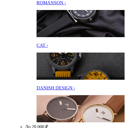
ROMANSON ›
CAT ›
DANISH DESIGN ›
До 20 000 ₽