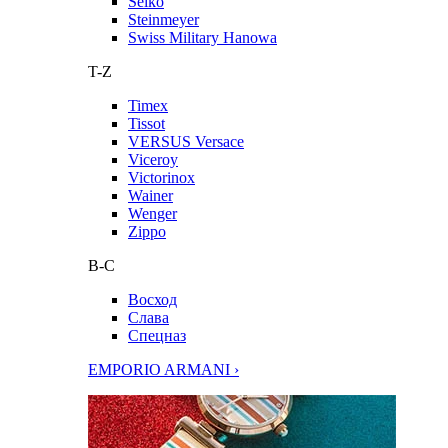
Seiko
Steinmeyer
Swiss Military Hanowa
T-Z
Timex
Tissot
VERSUS Versace
Viceroy
Victorinox
Wainer
Wenger
Zippo
В-С
Восход
Слава
Спецназ
EMPORIO ARMANI ›