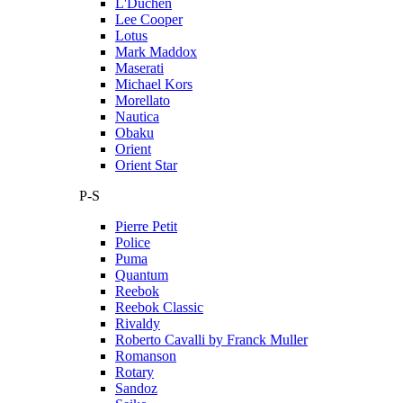
L'Duchen
Lee Cooper
Lotus
Mark Maddox
Maserati
Michael Kors
Morellato
Nautica
Obaku
Orient
Orient Star
P-S
Pierre Petit
Police
Puma
Quantum
Reebok
Reebok Classic
Rivaldy
Roberto Cavalli by Franck Muller
Romanson
Rotary
Sandoz