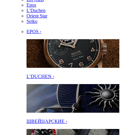
Epos
L'Duchen
Orient Star
Seiko
EPOS ›
L’DUCHEN ›
ШВЕЙЦАРСКИЕ ›