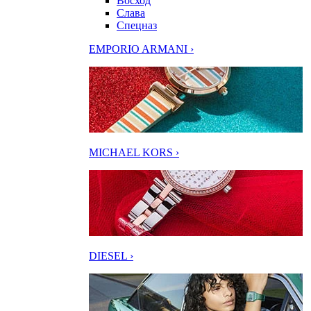
Восход
Слава
Спецназ
EMPORIO ARMANI ›
MICHAEL KORS ›
DIESEL ›