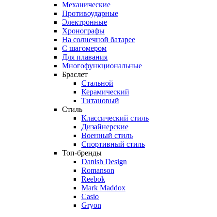
Механические
Противоударные
Электронные
Хронографы
На солнечной батарее
С шагомером
Для плавания
Многофункциональные
Браслет
Стальной
Керамический
Титановый
Стиль
Классический стиль
Дизайнерские
Военный стиль
Спортивный стиль
Топ-бренды
Danish Design
Romanson
Reebok
Mark Maddox
Casio
Gryon