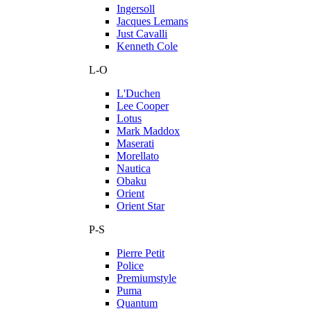
Ingersoll
Jacques Lemans
Just Cavalli
Kenneth Cole
L-O
L'Duchen
Lee Cooper
Lotus
Mark Maddox
Maserati
Morellato
Nautica
Obaku
Orient
Orient Star
P-S
Pierre Petit
Police
Premiumstyle
Puma
Quantum