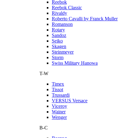
Reebok
Reebok Classic
Rivaldy
Roberto Cavalli by Franck Muller
Romanson
Rotary
Sandoz
Seiko
Skagen
Steinmeyer
Storm
Swiss Military Hanowa
T-W
Timex
Tissot
Trussardi
VERSUS Versace
Viceroy
Wainer
Wenger
В-С