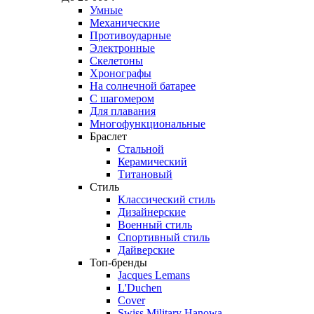
Умные
Механические
Противоударные
Электронные
Скелетоны
Хронографы
На солнечной батарее
С шагомером
Для плавания
Многофункциональные
Браслет
Стальной
Керамический
Титановый
Стиль
Классический стиль
Дизайнерские
Военный стиль
Спортивный стиль
Дайверские
Топ-бренды
Jacques Lemans
L'Duchen
Cover
Swiss Military Hanowa