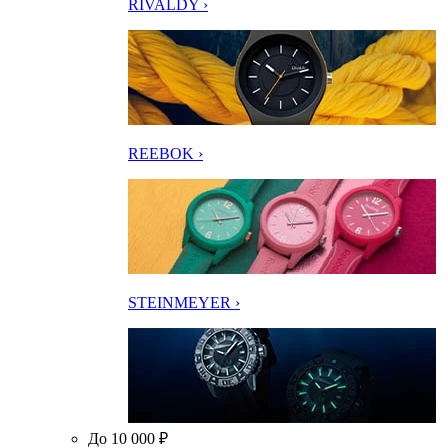
RIVALDY ›
REEBOK ›
STEINMEYER ›
До 10 000 ₽