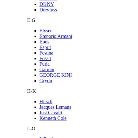
DKNY
Dreyfuss
E-G
Elysee
Emporio Armani
Epos
Esprit
Festina
Fossil
Furla
Garmin
GEORGE KINI
Gryon
H-K
Hirsch
Jacques Lemans
Just Cavalli
Kenneth Cole
L-O