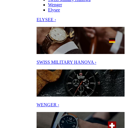
Wenger
Elysee
ELYSEE ›
SWISS MILITARY HANOVA ›
WENGER ›