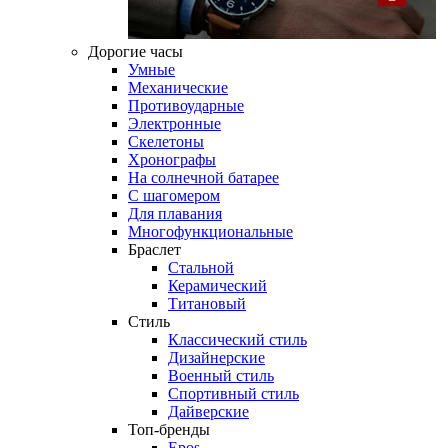
Дорогие часы
Умные
Механические
Противоударные
Электронные
Скелетоны
Хронографы
На солнечной батарее
С шагомером
Для плавания
Многофункциональные
Браслет
Стальной
Керамический
Титановый
Стиль
Классический стиль
Дизайнерские
Военный стиль
Спортивный стиль
Дайверские
Топ-бренды
Epos