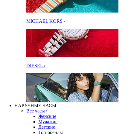
MICHAEL KORS ›
DIESEL ›
НАРУЧНЫЕ ЧАСЫ
Все часы ›
Женские
Мужские
Детские
Топ-бренды