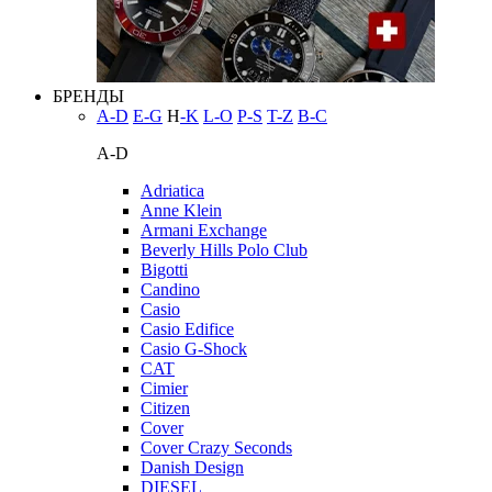
БРЕНДЫ
A-D
E-G
H
-K
L-O
P-S
T-Z
В-С
A-D
Adriatica
Anne Klein
Armani Exchange
Beverly Hills Polo Club
Bigotti
Candino
Casio
Casio Edifice
Casio G-Shock
CAT
Cimier
Citizen
Cover
Cover Crazy Seconds
Danish Design
DIESEL