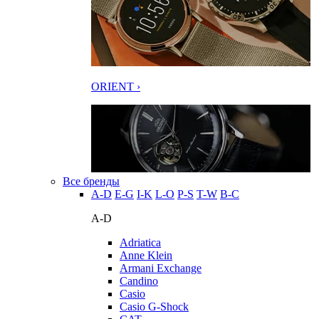
ORIENT ›
Все бренды
A-D
E-G
I-K
L-O
P-S
T-W
В-С
A-D
Adriatica
Anne Klein
Armani Exchange
Candino
Casio
Casio G-Shock