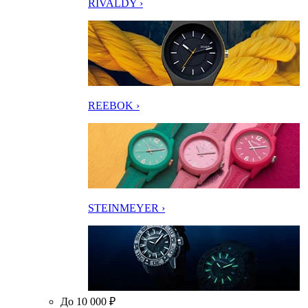
RIVALDY ›
REEBOK ›
STEINMEYER ›
До 10 000 ₽