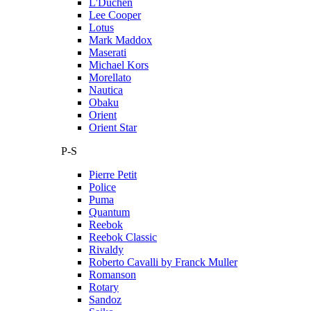
L'Duchen
Lee Cooper
Lotus
Mark Maddox
Maserati
Michael Kors
Morellato
Nautica
Obaku
Orient
Orient Star
P-S
Pierre Petit
Police
Puma
Quantum
Reebok
Reebok Classic
Rivaldy
Roberto Cavalli by Franck Muller
Romanson
Rotary
Sandoz