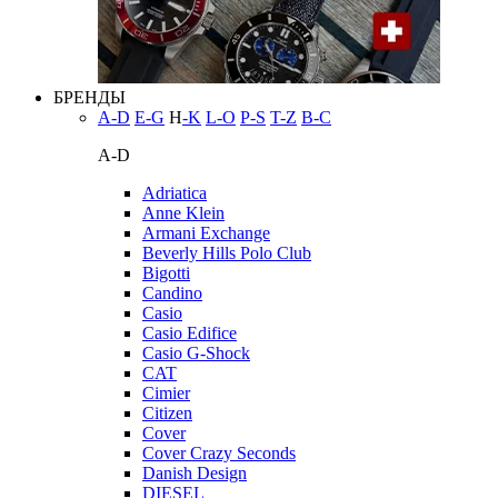
БРЕНДЫ
A-D
E-G
H
-K
L-O
P-S
T-Z
В-С
A-D
Adriatica
Anne Klein
Armani Exchange
Beverly Hills Polo Club
Bigotti
Candino
Casio
Casio Edifice
Casio G-Shock
CAT
Cimier
Citizen
Cover
Cover Crazy Seconds
Danish Design
DIESEL