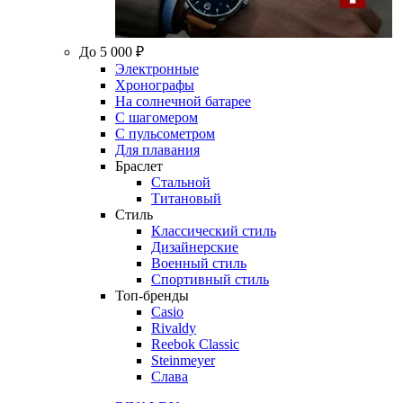
До 5 000 ₽
Электронные
Хронографы
На солнечной батарее
С шагомером
С пульсометром
Для плавания
Браслет
Стальной
Титановый
Стиль
Классический стиль
Дизайнерские
Военный стиль
Спортивный стиль
Топ-бренды
Casio
Rivaldy
Reebok Classic
Steinmeyer
Слава