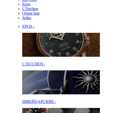
Epos
L'Duchen
Orient Star
Seiko
EPOS ›
L’DUCHEN ›
ШВЕЙЦАРСКИЕ ›