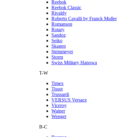
Reebok
Reebok Classic
Rivaldy
Roberto Cavalli by Franck Muller
Romanson
Rotary
Sandoz
Seiko
Skagen
Steinmeyer
Storm
Swiss Military Hanowa
T-W
Timex
Tissot
Trussardi
VERSUS Versace
Viceroy
Wainer
Wenger
В-С