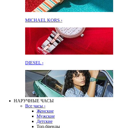
MICHAEL KORS ›
DIESEL ›
НАРУЧНЫЕ ЧАСЫ
Все часы ›
Женские
Мужские
Детские
Топ-бренды