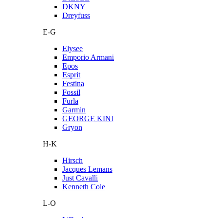
DKNY
Dreyfuss
E-G
Elysee
Emporio Armani
Epos
Esprit
Festina
Fossil
Furla
Garmin
GEORGE KINI
Gryon
H-K
Hirsch
Jacques Lemans
Just Cavalli
Kenneth Cole
L-O