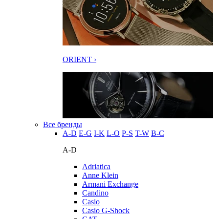
ORIENT ›
Все бренды
A-D
E-G
I-K
L-O
P-S
T-W
В-С
A-D
Adriatica
Anne Klein
Armani Exchange
Candino
Casio
Casio G-Shock