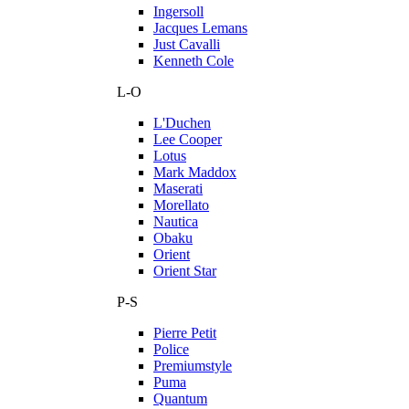
Ingersoll
Jacques Lemans
Just Cavalli
Kenneth Cole
L-O
L'Duchen
Lee Cooper
Lotus
Mark Maddox
Maserati
Morellato
Nautica
Obaku
Orient
Orient Star
P-S
Pierre Petit
Police
Premiumstyle
Puma
Quantum