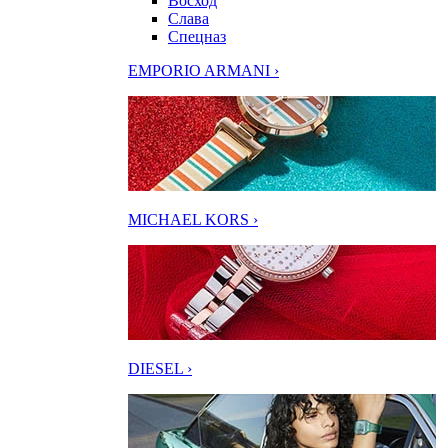
Восход
Слава
Спецназ
EMPORIO ARMANI ›
MICHAEL KORS ›
DIESEL ›