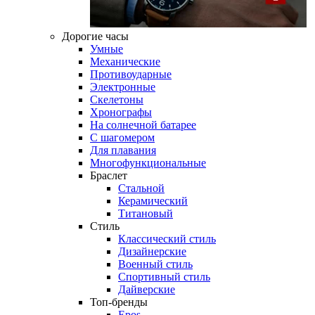
Дорогие часы
Умные
Механические
Противоударные
Электронные
Скелетоны
Хронографы
На солнечной батарее
С шагомером
Для плавания
Многофункциональные
Браслет
Стальной
Керамический
Титановый
Стиль
Классический стиль
Дизайнерские
Военный стиль
Спортивный стиль
Дайверские
Топ-бренды
Epos