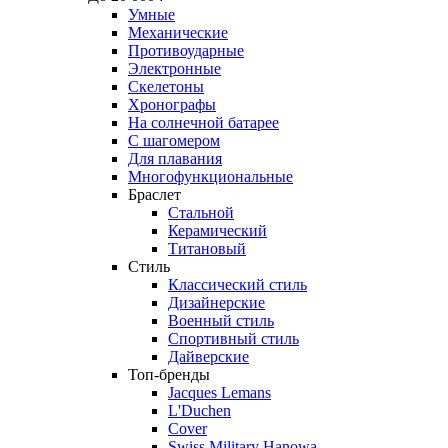
Умные
Механические
Противоударные
Электронные
Скелетоны
Хронографы
На солнечной батарее
С шагомером
Для плавания
Многофункциональные
Браслет
Стальной
Керамический
Титановый
Стиль
Классический стиль
Дизайнерские
Военный стиль
Спортивный стиль
Дайверские
Топ-бренды
Jacques Lemans
L'Duchen
Cover
Swiss Military Hanowa