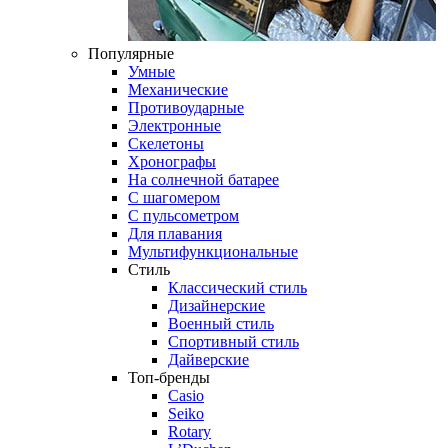
Популярные
Умные
Механические
Противоударные
Электронные
Скелетоны
Хронографы
На солнечной батарее
С шагомером
С пульсометром
Для плавания
Мультифункциональные
Стиль
Классический стиль
Дизайнерские
Военный стиль
Спортивный стиль
Дайверские
Топ-бренды
Casio
Seiko
Rotary