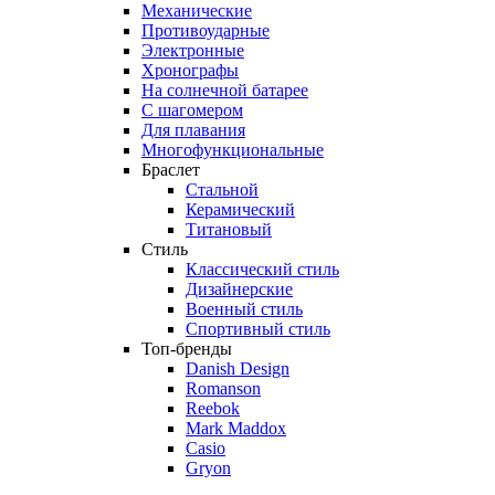
Механические
Противоударные
Электронные
Хронографы
На солнечной батарее
С шагомером
Для плавания
Многофункциональные
Браслет
Стальной
Керамический
Титановый
Стиль
Классический стиль
Дизайнерские
Военный стиль
Спортивный стиль
Топ-бренды
Danish Design
Romanson
Reebok
Mark Maddox
Casio
Gryon