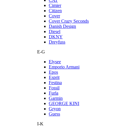
CAT
Cimier
Citizen
Cover
Cover Crazy Seconds
Danish Design
Diesel
DKNY
Dreyfuss
E-G
Elysee
Emporio Armani
Epos
Esprit
Festina
Fossil
Furla
Garmin
GEORGE KINI
Gryon
Guess
I-K