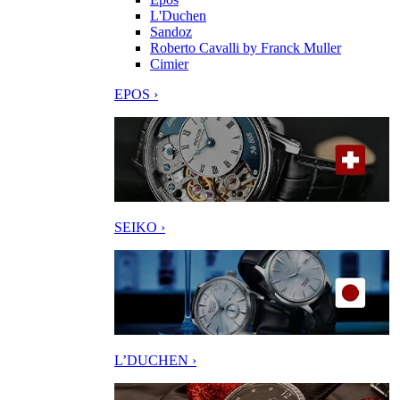
L'Duchen
Sandoz
Roberto Cavalli by Franck Muller
Cimier
EPOS ›
SEIKO ›
L’DUCHEN ›