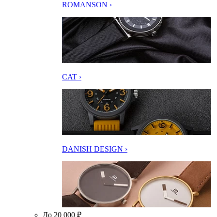
ROMANSON ›
CAT ›
DANISH DESIGN ›
До 20 000 ₽