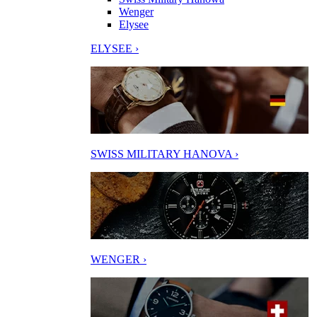
Wenger
Elysee
ELYSEE ›
SWISS MILITARY HANOVA ›
WENGER ›