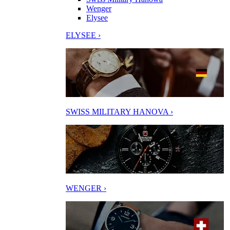
Wenger
Elysee
ELYSEE ›
SWISS MILITARY HANOVA ›
WENGER ›