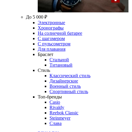
До 5 000 ₽
Электронные
Хронографы
На солнечной батарее
С шагомером
С пульсометром
Для плавания
Браслет
Стальной
Титановый
Стиль
Классический стиль
Дизайнерские
Военный стиль
Спортивный стиль
Топ-бренды
Casio
Rivaldy
Reebok Classic
Steinmeyer
Слава