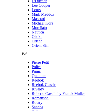
L'Duchen
Lee Cooper
Lotus
Mark Maddox
Maserati
Michael Kors
Morellato
Nautica
Obaku
Orient
Orient Star
P-S
Pierre Petit
Police
Puma
Quantum
Reebok
Reebok Classic
Rivaldy
Roberto Cavalli by Franck Muller
Romanson
Rotary
Sandoz