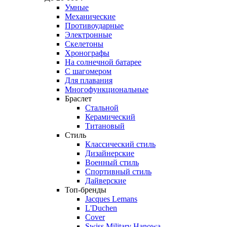
Умные
Механические
Противоударные
Электронные
Скелетоны
Хронографы
На солнечной батарее
С шагомером
Для плавания
Многофункциональные
Браслет
Стальной
Керамический
Титановый
Стиль
Классический стиль
Дизайнерские
Военный стиль
Спортивный стиль
Дайверские
Топ-бренды
Jacques Lemans
L'Duchen
Cover
Swiss Military Hanowa