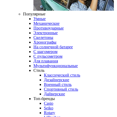
Популярные
Умные
Механические
Противоударные
Электронные
Скелетоны
Хронографы
На солнечной батарее
С шагомером
С пульсометром
Для плавания
Мультифункциональные
Стиль
Классический стиль
Дизайнерские
Военный стиль
Спортивный стиль
Дайверские
Топ-бренды
Casio
Seiko
Rotary