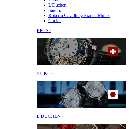
L'Duchen
Sandoz
Roberto Cavalli by Franck Muller
Cimier
EPOS ›
SEIKO ›
L’DUCHEN ›