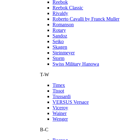
Reebok
Reebok Classic
Rivaldy
Roberto Cavalli by Franck Muller
Romanson
Rotary
Sandoz
Seiko
Skagen
Steinmeyer
Storm
Swiss Military Hanowa
T-W
Timex
Tissot
Trussardi
VERSUS Versace
Viceroy
Wainer
Wenger
В-С