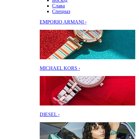
Восход
Слава
Спецназ
EMPORIO ARMANI ›
MICHAEL KORS ›
DIESEL ›