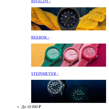
RIVALDY ›
REEBOK ›
STEINMEYER ›
До 10 000 ₽