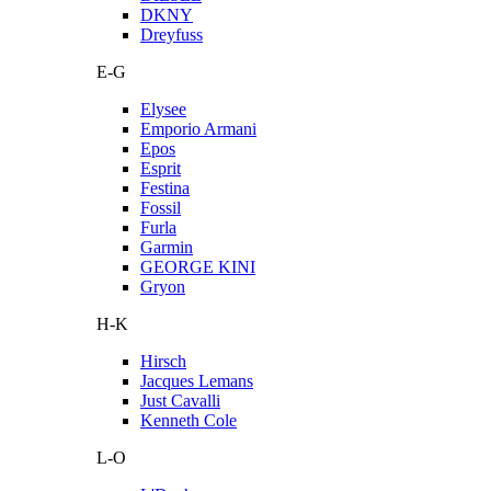
DKNY
Dreyfuss
E-G
Elysee
Emporio Armani
Epos
Esprit
Festina
Fossil
Furla
Garmin
GEORGE KINI
Gryon
H-K
Hirsch
Jacques Lemans
Just Cavalli
Kenneth Cole
L-O