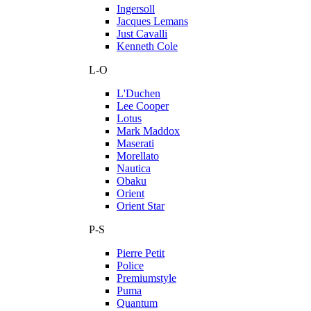
Ingersoll
Jacques Lemans
Just Cavalli
Kenneth Cole
L-O
L'Duchen
Lee Cooper
Lotus
Mark Maddox
Maserati
Morellato
Nautica
Obaku
Orient
Orient Star
P-S
Pierre Petit
Police
Premiumstyle
Puma
Quantum