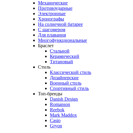
Механические
Противоударные
Электронные
Хронографы
На солнечной батарее
С шагомером
Для плавания
Многофункциональные
Браслет
Стальной
Керамический
Титановый
Стиль
Классический стиль
Дизайнерские
Военный стиль
Спортивный стиль
Топ-бренды
Danish Design
Romanson
Reebok
Mark Maddox
Casio
Gryon