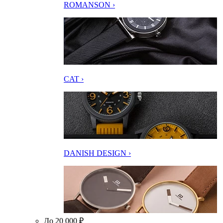
ROMANSON ›
CAT ›
DANISH DESIGN ›
До 20 000 ₽