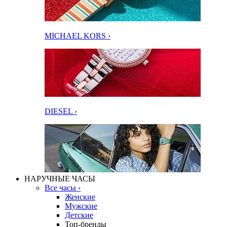
MICHAEL KORS ›
DIESEL ›
НАРУЧНЫЕ ЧАСЫ
Все часы ›
Женские
Мужские
Детские
Топ-бренды