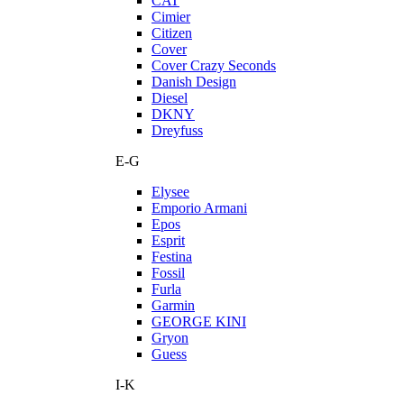
CAT
Cimier
Citizen
Cover
Cover Crazy Seconds
Danish Design
Diesel
DKNY
Dreyfuss
E-G
Elysee
Emporio Armani
Epos
Esprit
Festina
Fossil
Furla
Garmin
GEORGE KINI
Gryon
Guess
I-K