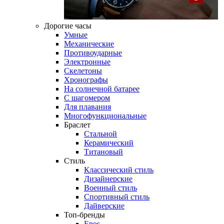
Дорогие часы
Умные
Механические
Противоударные
Электронные
Скелетоны
Хронографы
На солнечной батарее
С шагомером
Для плавания
Многофункциональные
Браслет
Стальной
Керамический
Титановый
Стиль
Классический стиль
Дизайнерские
Военный стиль
Спортивный стиль
Дайверские
Топ-бренды
Epos