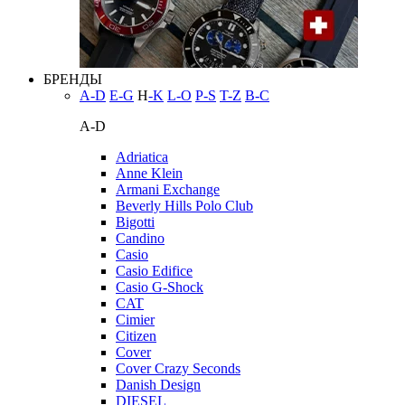
БРЕНДЫ
A-D
E-G
H
-K
L-O
P-S
T-Z
В-С
A-D
Adriatica
Anne Klein
Armani Exchange
Beverly Hills Polo Club
Bigotti
Candino
Casio
Casio Edifice
Casio G-Shock
CAT
Cimier
Citizen
Cover
Cover Crazy Seconds
Danish Design
DIESEL