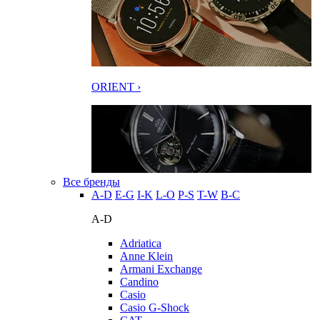
ORIENT ›
Все бренды
A-D
E-G
I-K
L-O
P-S
T-W
В-С
A-D
Adriatica
Anne Klein
Armani Exchange
Candino
Casio
Casio G-Shock