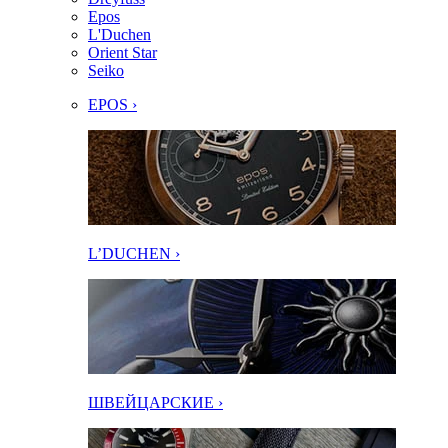
Epos
L'Duchen
Orient Star
Seiko
EPOS ›
L’DUCHEN ›
ШВЕЙЦАРСКИЕ ›