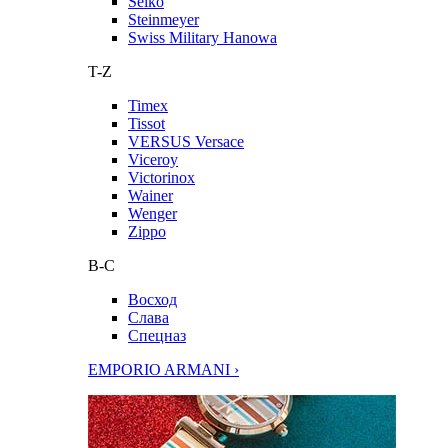
Seiko
Steinmeyer
Swiss Military Hanowa
T-Z
Timex
Tissot
VERSUS Versace
Viceroy
Victorinox
Wainer
Wenger
Zippo
В-С
Восход
Слава
Спецназ
EMPORIO ARMANI ›