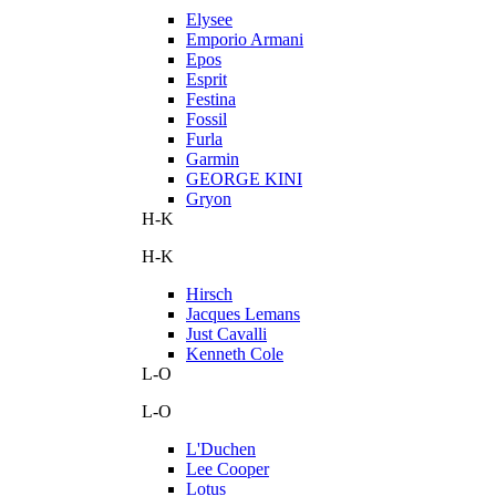
Elysee
Emporio Armani
Epos
Esprit
Festina
Fossil
Furla
Garmin
GEORGE KINI
Gryon
H-K
H-K
Hirsch
Jacques Lemans
Just Cavalli
Kenneth Cole
L-O
L-O
L'Duchen
Lee Cooper
Lotus