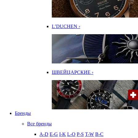
L’DUCHEN ›
ШВЕЙЦАРСКИЕ ›
Бренды
Все бренды
A-D
E-G
I-K
L-O
P-S
T-W
В-С