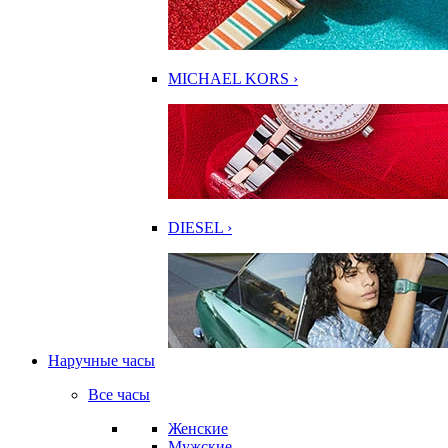
MICHAEL KORS ›
DIESEL ›
Наручные часы
Все часы
Женские
Мужские