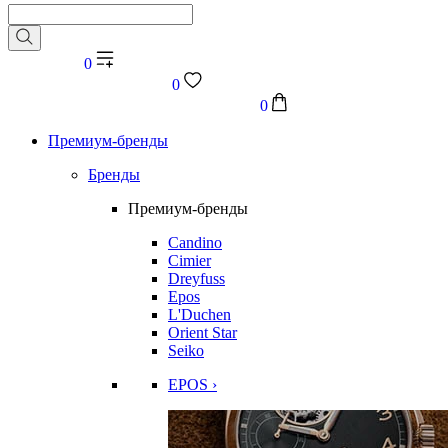
0
0
0
Премиум-бренды
Бренды
Премиум-бренды
Candino
Cimier
Dreyfuss
Epos
L'Duchen
Orient Star
Seiko
EPOS ›