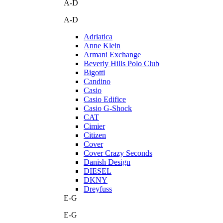
A-D
A-D
Adriatica
Anne Klein
Armani Exchange
Beverly Hills Polo Club
Bigotti
Candino
Casio
Casio Edifice
Casio G-Shock
CAT
Cimier
Citizen
Cover
Cover Crazy Seconds
Danish Design
DIESEL
DKNY
Dreyfuss
E-G
E-G