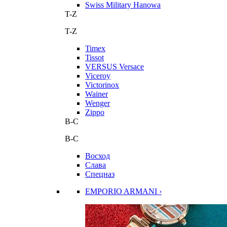
Swiss Military Hanowa
T-Z
T-Z
Timex
Tissot
VERSUS Versace
Viceroy
Victorinox
Wainer
Wenger
Zippo
В-С
В-С
Восход
Слава
Спецназ
EMPORIO ARMANI ›