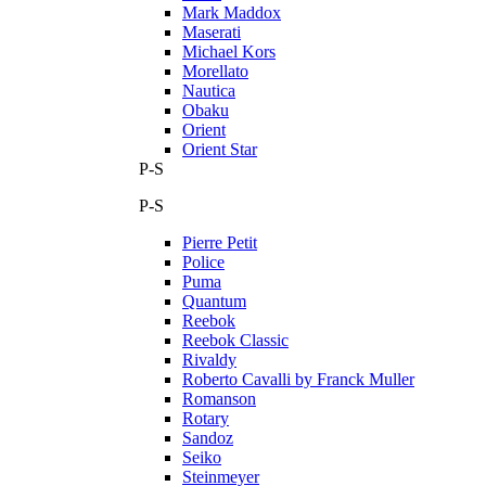
Mark Maddox
Maserati
Michael Kors
Morellato
Nautica
Obaku
Orient
Orient Star
P-S
P-S
Pierre Petit
Police
Puma
Quantum
Reebok
Reebok Classic
Rivaldy
Roberto Cavalli by Franck Muller
Romanson
Rotary
Sandoz
Seiko
Steinmeyer