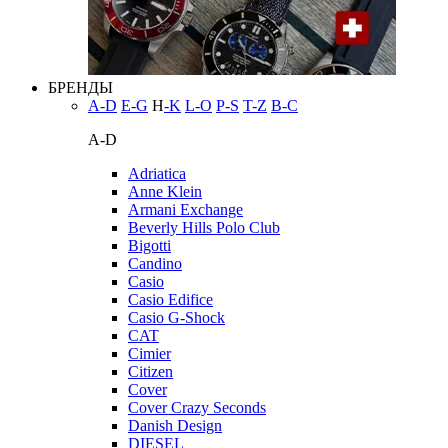
БРЕНДЫ
A-D
E-G
H
-K
L-O
P-S
T-Z
В-С
A-D
Adriatica
Anne Klein
Armani Exchange
Beverly Hills Polo Club
Bigotti
Candino
Casio
Casio Edifice
Casio G-Shock
CAT
Cimier
Citizen
Cover
Cover Crazy Seconds
Danish Design
DIESEL