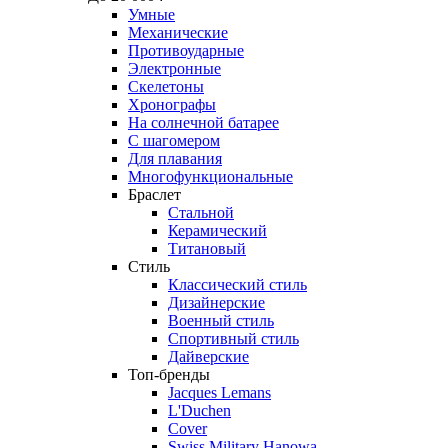
Умные
Механические
Противоударные
Электронные
Скелетоны
Хронографы
На солнечной батарее
С шагомером
Для плавания
Многофункциональные
Браслет
Стальной
Керамический
Титановый
Стиль
Классический стиль
Дизайнерские
Военный стиль
Спортивный стиль
Дайверские
Топ-бренды
Jacques Lemans
L'Duchen
Cover
Swiss Military Hanowa