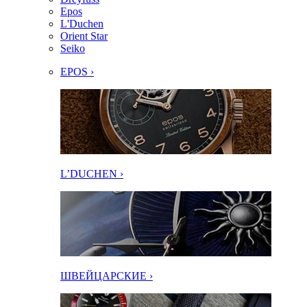
Epos
L'Duchen
Orient Star
Seiko
EPOS ›
L’DUCHEN ›
ШВЕЙЦАРСКИЕ ›