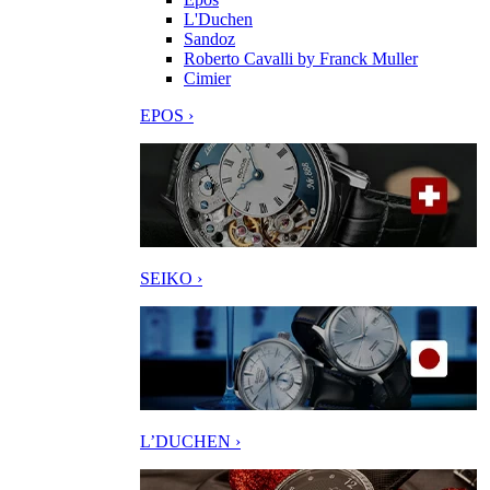
L'Duchen
Sandoz
Roberto Cavalli by Franck Muller
Cimier
EPOS ›
SEIKO ›
L’DUCHEN ›