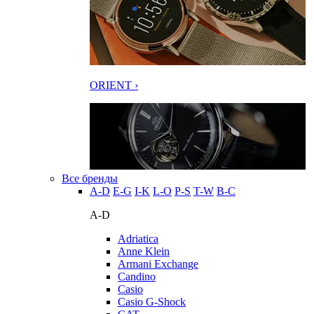
ORIENT ›
Все бренды
A-D
E-G
I-K
L-O
P-S
T-W
В-С
A-D
Adriatica
Anne Klein
Armani Exchange
Candino
Casio
Casio G-Shock