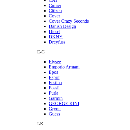
CAT
Cimier
Citizen
Cover
Cover Crazy Seconds
Danish Design
Diesel
DKNY
Dreyfuss
E-G
Elysee
Emporio Armani
Epos
Esprit
Festina
Fossil
Furla
Garmin
GEORGE KINI
Gryon
Guess
I-K