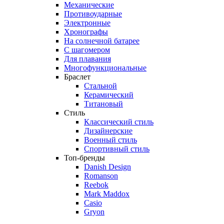
Механические
Противоударные
Электронные
Хронографы
На солнечной батарее
С шагомером
Для плавания
Многофункциональные
Браслет
Стальной
Керамический
Титановый
Стиль
Классический стиль
Дизайнерские
Военный стиль
Спортивный стиль
Топ-бренды
Danish Design
Romanson
Reebok
Mark Maddox
Casio
Gryon