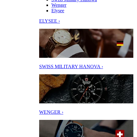
Wenger
Elysee
ELYSEE ›
SWISS MILITARY HANOVA ›
WENGER ›