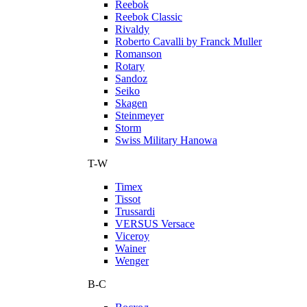
Reebok
Reebok Classic
Rivaldy
Roberto Cavalli by Franck Muller
Romanson
Rotary
Sandoz
Seiko
Skagen
Steinmeyer
Storm
Swiss Military Hanowa
T-W
Timex
Tissot
Trussardi
VERSUS Versace
Viceroy
Wainer
Wenger
В-С