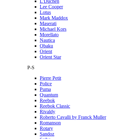
L'Duchen
Lee Cooper
Lotus
Mark Maddox
Maserati
Michael Kors
Morellato
Nautica
Obaku
Orient
Orient Star
P-S
Pierre Petit
Police
Puma
Quantum
Reebok
Reebok Classic
Rivaldy
Roberto Cavalli by Franck Muller
Romanson
Rotary
Sandoz