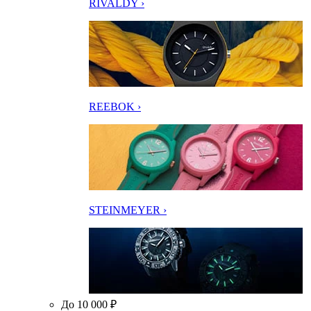
RIVALDY ›
REEBOK ›
STEINMEYER ›
До 10 000 ₽