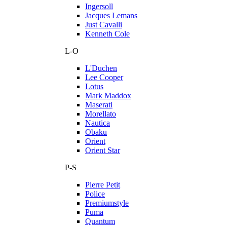
Ingersoll
Jacques Lemans
Just Cavalli
Kenneth Cole
L-O
L'Duchen
Lee Cooper
Lotus
Mark Maddox
Maserati
Morellato
Nautica
Obaku
Orient
Orient Star
P-S
Pierre Petit
Police
Premiumstyle
Puma
Quantum