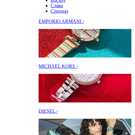
Восход
Слава
Спецназ
EMPORIO ARMANI ›
MICHAEL KORS ›
DIESEL ›