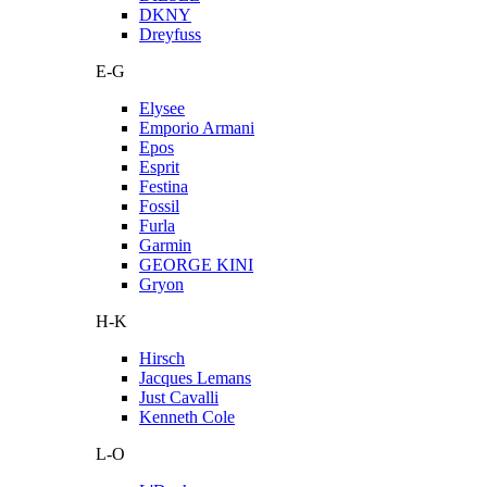
DKNY
Dreyfuss
E-G
Elysee
Emporio Armani
Epos
Esprit
Festina
Fossil
Furla
Garmin
GEORGE KINI
Gryon
H-K
Hirsch
Jacques Lemans
Just Cavalli
Kenneth Cole
L-O