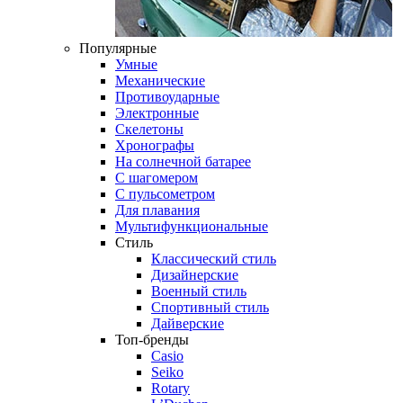
Популярные
Умные
Механические
Противоударные
Электронные
Скелетоны
Хронографы
На солнечной батарее
С шагомером
С пульсометром
Для плавания
Мультифункциональные
Стиль
Классический стиль
Дизайнерские
Военный стиль
Спортивный стиль
Дайверские
Топ-бренды
Casio
Seiko
Rotary