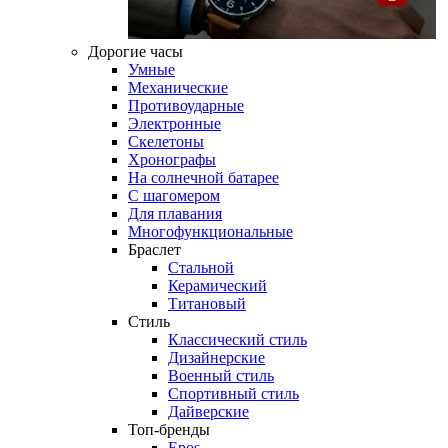
Дорогие часы
Умные
Механические
Противоударные
Электронные
Скелетоны
Хронографы
На солнечной батарее
С шагомером
Для плавания
Многофункциональные
Браслет
Стальной
Керамический
Титановый
Стиль
Классический стиль
Дизайнерские
Военный стиль
Спортивный стиль
Дайверские
Топ-бренды
Epos