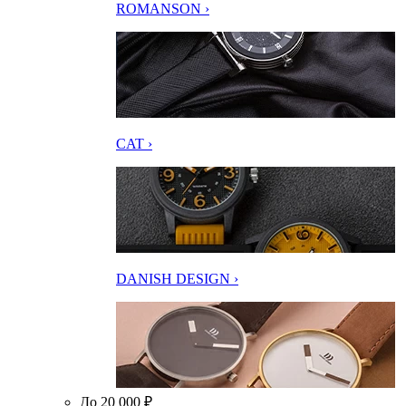
ROMANSON ›
CAT ›
DANISH DESIGN ›
До 20 000 ₽