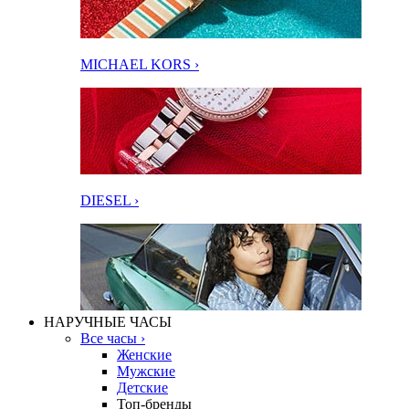
MICHAEL KORS ›
DIESEL ›
НАРУЧНЫЕ ЧАСЫ
Все часы ›
Женские
Мужские
Детские
Топ-бренды