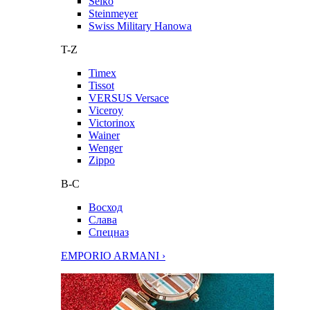
Seiko
Steinmeyer
Swiss Military Hanowa
T-Z
Timex
Tissot
VERSUS Versace
Viceroy
Victorinox
Wainer
Wenger
Zippo
В-С
Восход
Слава
Спецназ
EMPORIO ARMANI ›