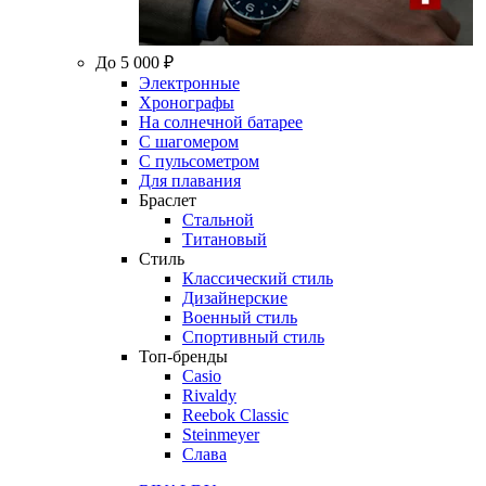
До 5 000 ₽
Электронные
Хронографы
На солнечной батарее
С шагомером
С пульсометром
Для плавания
Браслет
Стальной
Титановый
Стиль
Классический стиль
Дизайнерские
Военный стиль
Спортивный стиль
Топ-бренды
Casio
Rivaldy
Reebok Classic
Steinmeyer
Слава