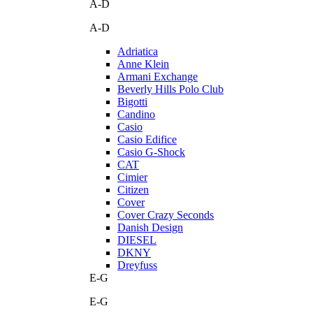
A-D
A-D
Adriatica
Anne Klein
Armani Exchange
Beverly Hills Polo Club
Bigotti
Candino
Casio
Casio Edifice
Casio G-Shock
CAT
Cimier
Citizen
Cover
Cover Crazy Seconds
Danish Design
DIESEL
DKNY
Dreyfuss
E-G
E-G