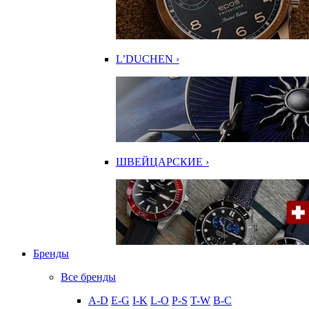
L’DUCHEN ›
ШВЕЙЦАРСКИЕ ›
Бренды
Все бренды
A-D
E-G
I-K
L-O
P-S
T-W
В-С