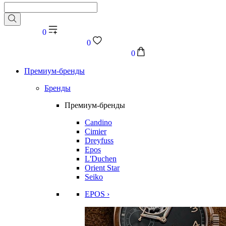
0
0
0
Премиум-бренды
Бренды
Премиум-бренды
Candino
Cimier
Dreyfuss
Epos
L'Duchen
Orient Star
Seiko
EPOS ›