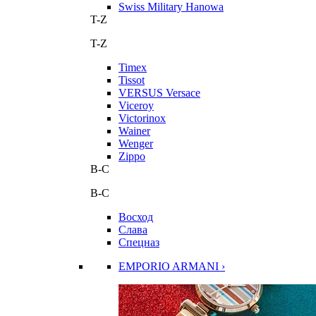
Swiss Military Hanowa
T-Z
T-Z
Timex
Tissot
VERSUS Versace
Viceroy
Victorinox
Wainer
Wenger
Zippo
В-С
В-С
Восход
Слава
Спецназ
EMPORIO ARMANI ›