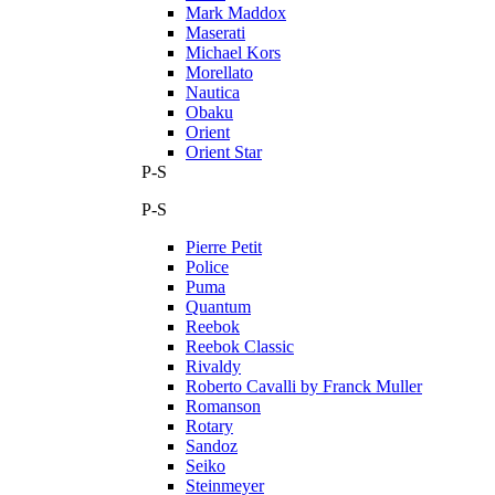
Mark Maddox
Maserati
Michael Kors
Morellato
Nautica
Obaku
Orient
Orient Star
P-S
P-S
Pierre Petit
Police
Puma
Quantum
Reebok
Reebok Classic
Rivaldy
Roberto Cavalli by Franck Muller
Romanson
Rotary
Sandoz
Seiko
Steinmeyer