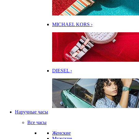
MICHAEL KORS ›
DIESEL ›
Наручные часы
Все часы
Женские
Мужские