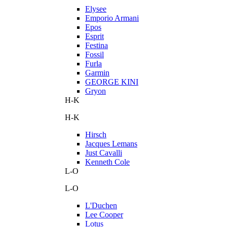
Elysee
Emporio Armani
Epos
Esprit
Festina
Fossil
Furla
Garmin
GEORGE KINI
Gryon
H-K
H-K
Hirsch
Jacques Lemans
Just Cavalli
Kenneth Cole
L-O
L-O
L'Duchen
Lee Cooper
Lotus