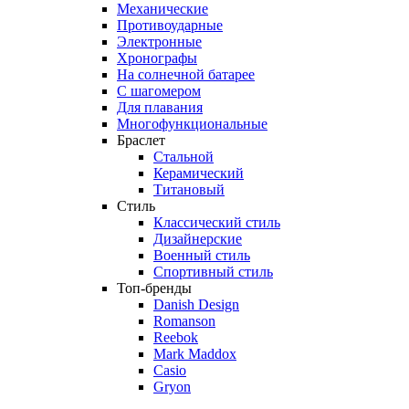
Механические
Противоударные
Электронные
Хронографы
На солнечной батарее
С шагомером
Для плавания
Многофункциональные
Браслет
Стальной
Керамический
Титановый
Стиль
Классический стиль
Дизайнерские
Военный стиль
Спортивный стиль
Топ-бренды
Danish Design
Romanson
Reebok
Mark Maddox
Casio
Gryon