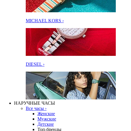
MICHAEL KORS ›
DIESEL ›
НАРУЧНЫЕ ЧАСЫ
Все часы ›
Женские
Мужские
Детские
Топ-бренды