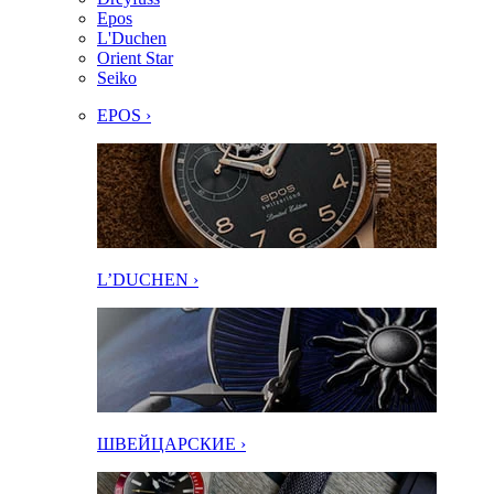
Epos
L'Duchen
Orient Star
Seiko
EPOS ›
L’DUCHEN ›
ШВЕЙЦАРСКИЕ ›