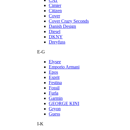
CAT
Cimier
Citizen
Cover
Cover Crazy Seconds
Danish Design
Diesel
DKNY
Dreyfuss
E-G
Elysee
Emporio Armani
Epos
Esprit
Festina
Fossil
Furla
Garmin
GEORGE KINI
Gryon
Guess
I-K