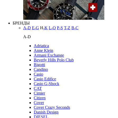
БРЕНДЫ
A-D
E-G
H
-K
L-O
P-S
T-Z
В-С
A-D
Adriatica
Anne Klein
Armani Exchange
Beverly Hills Polo Club
Bigotti
Candino
Casio
Casio Edifice
Casio G-Shock
CAT
Cimier
Citizen
Cover
Cover Crazy Seconds
Danish Design
DIESEL