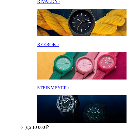
RIVALDY ›
REEBOK ›
STEINMEYER ›
До 10 000 ₽