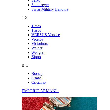
Seiko
Steinmeyer
Swiss Military Hanowa
T-Z
Timex
Tissot
VERSUS Versace
Viceroy
Victorinox
Wainer
Wenger
Zippo
В-С
Восход
Слава
Спецназ
EMPORIO ARMANI ›