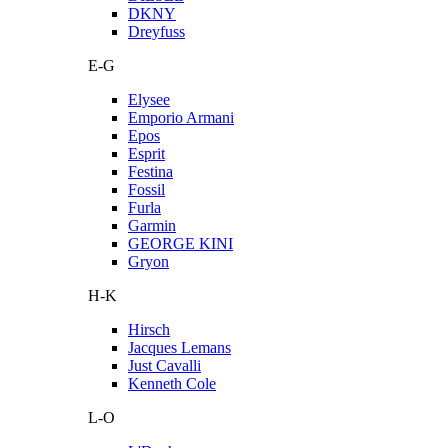
DKNY
Dreyfuss
E-G
Elysee
Emporio Armani
Epos
Esprit
Festina
Fossil
Furla
Garmin
GEORGE KINI
Gryon
H-K
Hirsch
Jacques Lemans
Just Cavalli
Kenneth Cole
L-O