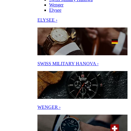
Wenger
Elysee
ELYSEE ›
SWISS MILITARY HANOVA ›
WENGER ›