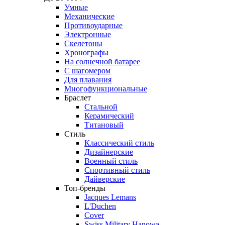
Умные
Механические
Противоударные
Электронные
Скелетоны
Хронографы
На солнечной батарее
С шагомером
Для плавания
Многофункциональные
Браслет
Стальной
Керамический
Титановый
Стиль
Классический стиль
Дизайнерские
Военный стиль
Спортивный стиль
Дайверские
Топ-бренды
Jacques Lemans
L'Duchen
Cover
Swiss Military Hanowa