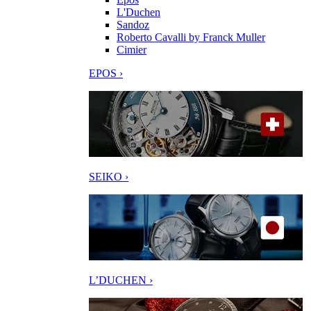
L'Duchen
Sandoz
Roberto Cavalli by Franck Muller
Cimier
EPOS ›
SEIKO ›
L’DUCHEN ›