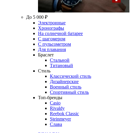
До 5 000 ₽
Электронные
Хронографы
На солнечной батарее
С шагомером
С пульсометром
Для плавания
Браслет
Стальной
Титановый
Стиль
Классический стиль
Дизайнерские
Военный стиль
Спортивный стиль
Топ-бренды
Casio
Rivaldy
Reebok Classic
Steinmeyer
Слава