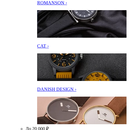
ROMANSON ›
CAT ›
DANISH DESIGN ›
До 20 000 ₽