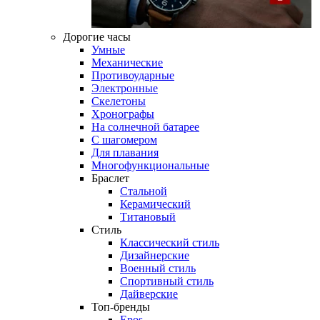
Дорогие часы
Умные
Механические
Противоударные
Электронные
Скелетоны
Хронографы
На солнечной батарее
С шагомером
Для плавания
Многофункциональные
Браслет
Стальной
Керамический
Титановый
Стиль
Классический стиль
Дизайнерские
Военный стиль
Спортивный стиль
Дайверские
Топ-бренды
Epos