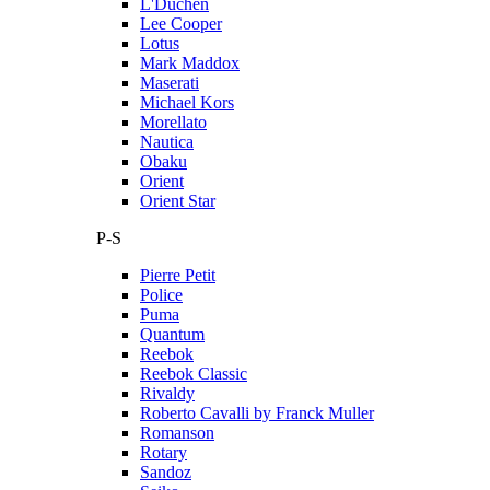
L'Duchen
Lee Cooper
Lotus
Mark Maddox
Maserati
Michael Kors
Morellato
Nautica
Obaku
Orient
Orient Star
P-S
Pierre Petit
Police
Puma
Quantum
Reebok
Reebok Classic
Rivaldy
Roberto Cavalli by Franck Muller
Romanson
Rotary
Sandoz