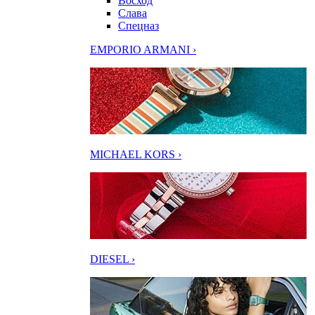
Восход
Слава
Спецназ
EMPORIO ARMANI ›
MICHAEL KORS ›
DIESEL ›