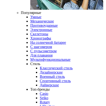
Популярные
Умные
Механические
Противоударные
Электронные
Скелетоны
Хронографы
На солнечной батарее
С шагомером
С пульсометром
Для плавания
Мультифункциональные
Стиль
Классический стиль
Дизайнерские
Военный стиль
Спортивный стиль
Дайверские
Топ-бренды
Casio
Seiko
Rotary