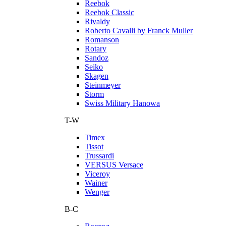
Reebok
Reebok Classic
Rivaldy
Roberto Cavalli by Franck Muller
Romanson
Rotary
Sandoz
Seiko
Skagen
Steinmeyer
Storm
Swiss Military Hanowa
T-W
Timex
Tissot
Trussardi
VERSUS Versace
Viceroy
Wainer
Wenger
В-С