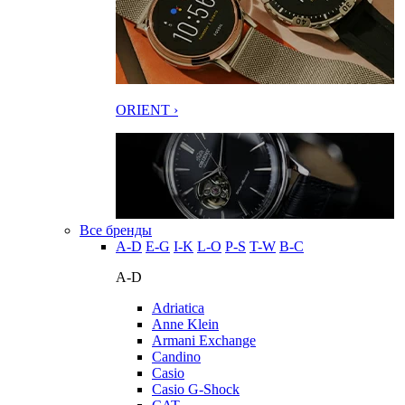
ORIENT ›
Все бренды
A-D
E-G
I-K
L-O
P-S
T-W
В-С
A-D
Adriatica
Anne Klein
Armani Exchange
Candino
Casio
Casio G-Shock