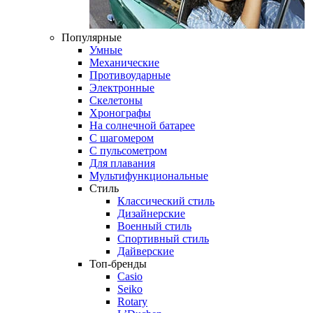
Популярные
Умные
Механические
Противоударные
Электронные
Скелетоны
Хронографы
На солнечной батарее
С шагомером
С пульсометром
Для плавания
Мультифункциональные
Стиль
Классический стиль
Дизайнерские
Военный стиль
Спортивный стиль
Дайверские
Топ-бренды
Casio
Seiko
Rotary