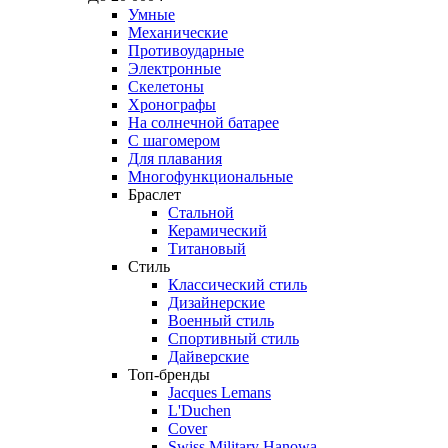
Умные
Механические
Противоударные
Электронные
Скелетоны
Хронографы
На солнечной батарее
С шагомером
Для плавания
Многофункциональные
Браслет
Стальной
Керамический
Титановый
Стиль
Классический стиль
Дизайнерские
Военный стиль
Спортивный стиль
Дайверские
Топ-бренды
Jacques Lemans
L'Duchen
Cover
Swiss Military Hanowa