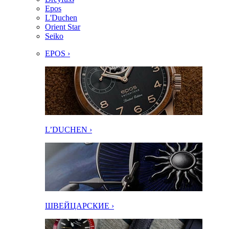
Epos
L'Duchen
Orient Star
Seiko
EPOS ›
L’DUCHEN ›
ШВЕЙЦАРСКИЕ ›