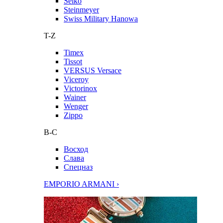
Seiko
Steinmeyer
Swiss Military Hanowa
T-Z
Timex
Tissot
VERSUS Versace
Viceroy
Victorinox
Wainer
Wenger
Zippo
В-С
Восход
Слава
Спецназ
EMPORIO ARMANI ›