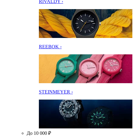
RIVALDY ›
REEBOK ›
STEINMEYER ›
До 10 000 ₽