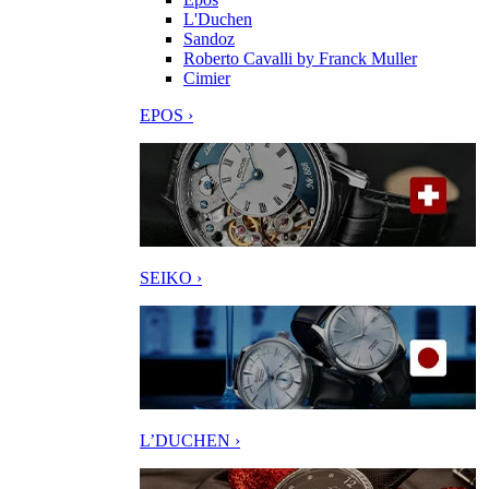
L'Duchen
Sandoz
Roberto Cavalli by Franck Muller
Cimier
EPOS ›
SEIKO ›
L’DUCHEN ›