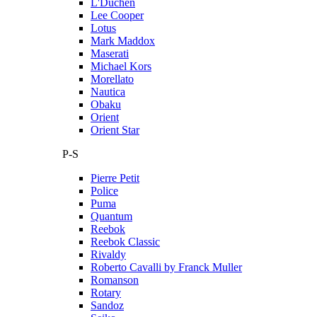
L'Duchen
Lee Cooper
Lotus
Mark Maddox
Maserati
Michael Kors
Morellato
Nautica
Obaku
Orient
Orient Star
P-S
Pierre Petit
Police
Puma
Quantum
Reebok
Reebok Classic
Rivaldy
Roberto Cavalli by Franck Muller
Romanson
Rotary
Sandoz