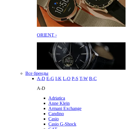
ORIENT ›
Все бренды
A-D
E-G
I-K
L-O
P-S
T-W
В-С
A-D
Adriatica
Anne Klein
Armani Exchange
Candino
Casio
Casio G-Shock