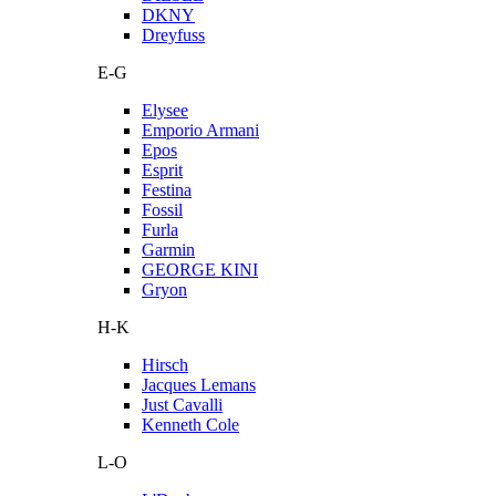
DKNY
Dreyfuss
E-G
Elysee
Emporio Armani
Epos
Esprit
Festina
Fossil
Furla
Garmin
GEORGE KINI
Gryon
H-K
Hirsch
Jacques Lemans
Just Cavalli
Kenneth Cole
L-O