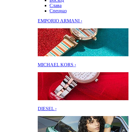
Восход
Слава
Спецназ
EMPORIO ARMANI ›
MICHAEL KORS ›
DIESEL ›