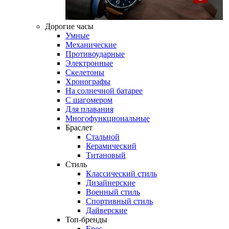
Дорогие часы
Умные
Механические
Противоударные
Электронные
Скелетоны
Хронографы
На солнечной батарее
С шагомером
Для плавания
Многофункциональные
Браслет
Стальной
Керамический
Титановый
Стиль
Классический стиль
Дизайнерские
Военный стиль
Спортивный стиль
Дайверские
Топ-бренды
Epos