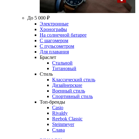
До 5 000 ₽
Электронные
Хронографы
На солнечной батарее
С шагомером
С пульсометром
Для плавания
Браслет
Стальной
Титановый
Стиль
Классический стиль
Дизайнерские
Военный стиль
Спортивный стиль
Топ-бренды
Casio
Rivaldy
Reebok Classic
Steinmeyer
Слава