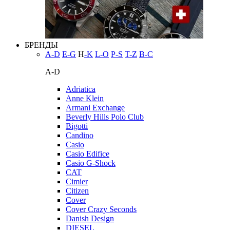
БРЕНДЫ
A-D
E-G
H
-K
L-O
P-S
T-Z
В-С
A-D
Adriatica
Anne Klein
Armani Exchange
Beverly Hills Polo Club
Bigotti
Candino
Casio
Casio Edifice
Casio G-Shock
CAT
Cimier
Citizen
Cover
Cover Crazy Seconds
Danish Design
DIESEL