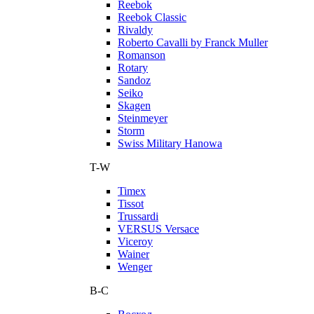
Reebok
Reebok Classic
Rivaldy
Roberto Cavalli by Franck Muller
Romanson
Rotary
Sandoz
Seiko
Skagen
Steinmeyer
Storm
Swiss Military Hanowa
T-W
Timex
Tissot
Trussardi
VERSUS Versace
Viceroy
Wainer
Wenger
В-С