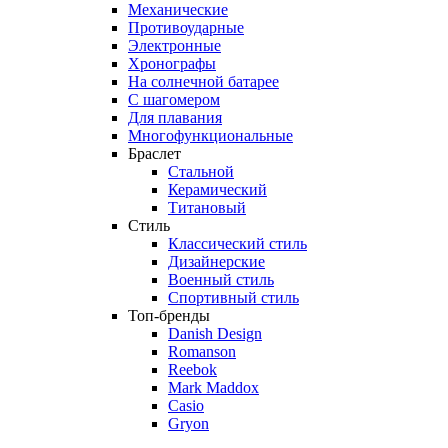
Механические
Противоударные
Электронные
Хронографы
На солнечной батарее
С шагомером
Для плавания
Многофункциональные
Браслет
Стальной
Керамический
Титановый
Стиль
Классический стиль
Дизайнерские
Военный стиль
Спортивный стиль
Топ-бренды
Danish Design
Romanson
Reebok
Mark Maddox
Casio
Gryon