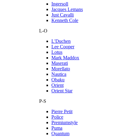
Ingersoll
Jacques Lemans
Just Cavalli
Kenneth Cole
L-O
L'Duchen
Lee Cooper
Lotus
Mark Maddox
Maserati
Morellato
Nautica
Obaku
Orient
Orient Star
P-S
Pierre Petit
Police
Premiumstyle
Puma
Quantum