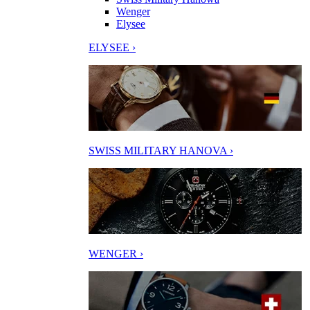
Wenger
Elysee
ELYSEE ›
SWISS MILITARY HANOVA ›
WENGER ›