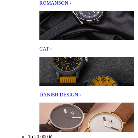
ROMANSON ›
CAT ›
DANISH DESIGN ›
До 20 000 ₽