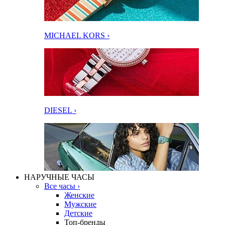
MICHAEL KORS ›
DIESEL ›
НАРУЧНЫЕ ЧАСЫ
Все часы ›
Женские
Мужские
Детские
Топ-бренды