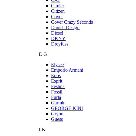
CAT
Cimier
Citizen
Cover
Cover Crazy Seconds
Danish Design
Diesel
DKNY
Dreyfuss
E-G
Elysee
Emporio Armani
Epos
Esprit
Festina
Fossil
Furla
Garmin
GEORGE KINI
Gryon
Guess
I-K