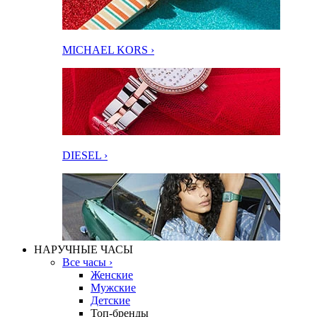
MICHAEL KORS ›
DIESEL ›
НАРУЧНЫЕ ЧАСЫ
Все часы ›
Женские
Мужские
Детские
Топ-бренды