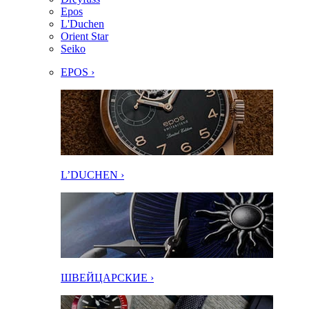
Epos
L'Duchen
Orient Star
Seiko
EPOS ›
L’DUCHEN ›
ШВЕЙЦАРСКИЕ ›