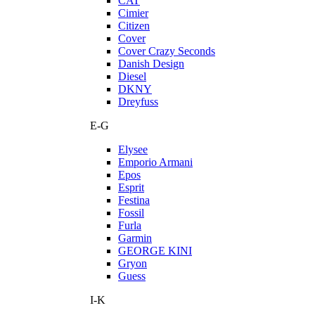
CAT
Cimier
Citizen
Cover
Cover Crazy Seconds
Danish Design
Diesel
DKNY
Dreyfuss
E-G
Elysee
Emporio Armani
Epos
Esprit
Festina
Fossil
Furla
Garmin
GEORGE KINI
Gryon
Guess
I-K