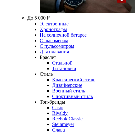
До 5 000 ₽
Электронные
Хронографы
На солнечной батарее
С шагомером
С пульсометром
Для плавания
Браслет
Стальной
Титановый
Стиль
Классический стиль
Дизайнерские
Военный стиль
Спортивный стиль
Топ-бренды
Casio
Rivaldy
Reebok Classic
Steinmeyer
Слава