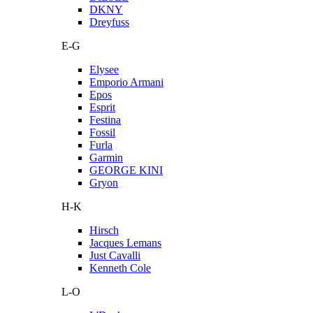
DKNY
Dreyfuss
E-G
Elysee
Emporio Armani
Epos
Esprit
Festina
Fossil
Furla
Garmin
GEORGE KINI
Gryon
H-K
Hirsch
Jacques Lemans
Just Cavalli
Kenneth Cole
L-O