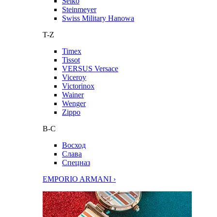
Seiko
Steinmeyer
Swiss Military Hanowa
T-Z
Timex
Tissot
VERSUS Versace
Viceroy
Victorinox
Wainer
Wenger
Zippo
В-С
Восход
Слава
Спецназ
EMPORIO ARMANI ›