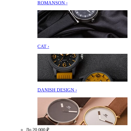
ROMANSON ›
CAT ›
DANISH DESIGN ›
До 20 000 ₽