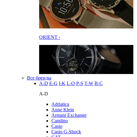
ORIENT ›
Все бренды
A-D
E-G
I-K
L-O
P-S
T-W
В-С
A-D
Adriatica
Anne Klein
Armani Exchange
Candino
Casio
Casio G-Shock