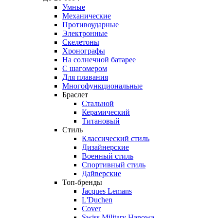
Умные
Механические
Противоударные
Электронные
Скелетоны
Хронографы
На солнечной батарее
С шагомером
Для плавания
Многофункциональные
Браслет
Стальной
Керамический
Титановый
Стиль
Классический стиль
Дизайнерские
Военный стиль
Спортивный стиль
Дайверские
Топ-бренды
Jacques Lemans
L'Duchen
Cover
Swiss Military Hanowa