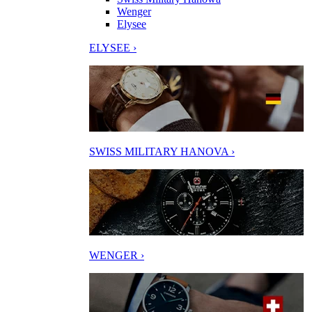
Wenger
Elysee
ELYSEE ›
SWISS MILITARY HANOVA ›
WENGER ›