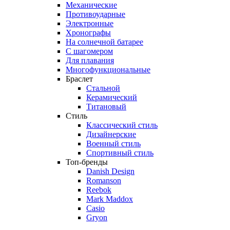
Механические
Противоударные
Электронные
Хронографы
На солнечной батарее
С шагомером
Для плавания
Многофункциональные
Браслет
Стальной
Керамический
Титановый
Стиль
Классический стиль
Дизайнерские
Военный стиль
Спортивный стиль
Топ-бренды
Danish Design
Romanson
Reebok
Mark Maddox
Casio
Gryon