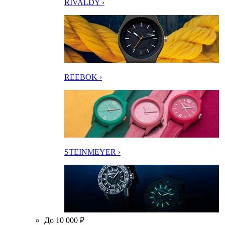
RIVALDY ›
REEBOK ›
STEINMEYER ›
До 10 000 ₽