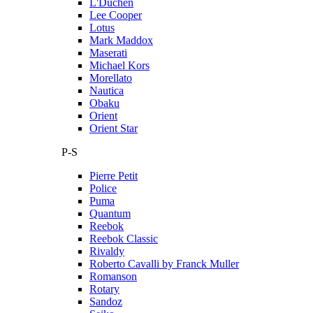
L'Duchen
Lee Cooper
Lotus
Mark Maddox
Maserati
Michael Kors
Morellato
Nautica
Obaku
Orient
Orient Star
P-S
Pierre Petit
Police
Puma
Quantum
Reebok
Reebok Classic
Rivaldy
Roberto Cavalli by Franck Muller
Romanson
Rotary
Sandoz