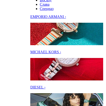
Восход
Слава
Спецназ
EMPORIO ARMANI ›
MICHAEL KORS ›
DIESEL ›