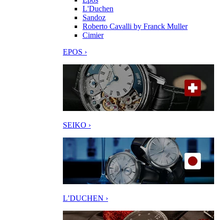
L'Duchen
Sandoz
Roberto Cavalli by Franck Muller
Cimier
EPOS ›
SEIKO ›
L’DUCHEN ›