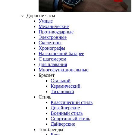
Дорогие часы
Умные
Механические
Противоударные
Электронные
Скелетоны
Хронографы
На солнечной батарее
С шагомером
Для плавания
Многофункциональные
Браслет
Стальной
Керамический
Титановый
Стиль
Классический стиль
Дизайнерские
Военный стиль
Спортивный стиль
Дайверские
Топ-бренды
Epos