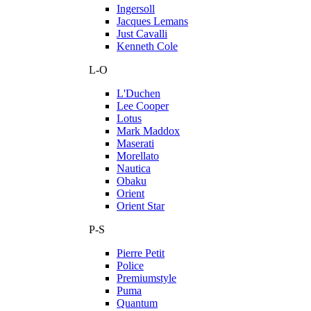
Ingersoll
Jacques Lemans
Just Cavalli
Kenneth Cole
L-O
L'Duchen
Lee Cooper
Lotus
Mark Maddox
Maserati
Morellato
Nautica
Obaku
Orient
Orient Star
P-S
Pierre Petit
Police
Premiumstyle
Puma
Quantum