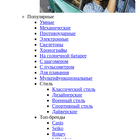
Популярные
Умные
Механические
Противоударные
Электронные
Скелетоны
Хронографы
На солнечной батарее
С шагомером
С пульсометром
Для плавания
Мультифункциональные
Стиль
Классический стиль
Дизайнерские
Военный стиль
Спортивный стиль
Дайверские
Топ-бренды
Casio
Seiko
Rotary