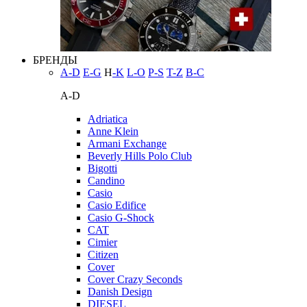
БРЕНДЫ
A-D
E-G
H
-K
L-O
P-S
T-Z
В-С
A-D
Adriatica
Anne Klein
Armani Exchange
Beverly Hills Polo Club
Bigotti
Candino
Casio
Casio Edifice
Casio G-Shock
CAT
Cimier
Citizen
Cover
Cover Crazy Seconds
Danish Design
DIESEL