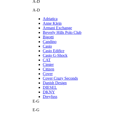
A-D
A-D
Adriatica
Anne Klein
Armani Exchange
Beverly Hills Polo Club
Bigotti
Candino
Casio
Casio Edifice
Casio G-Shock
CAT
Cimier
Citizen
Cover
Cover Crazy Seconds
Danish Design
DIESEL
DKNY
Dreyfuss
E-G
E-G