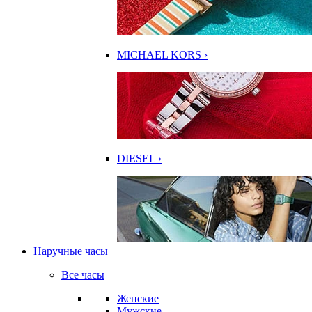
MICHAEL KORS ›
DIESEL ›
Наручные часы
Все часы
Женские
Мужские