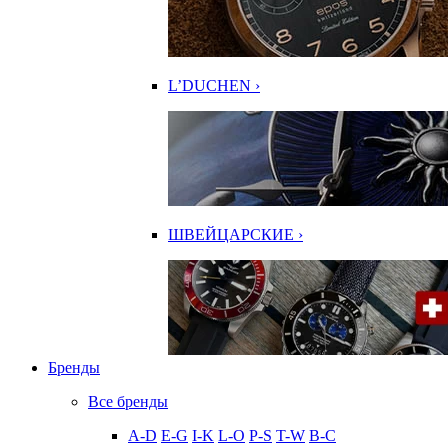
L’DUCHEN ›
ШВЕЙЦАРСКИЕ ›
Бренды
Все бренды
A-D
E-G
I-K
L-O
P-S
T-W
В-С