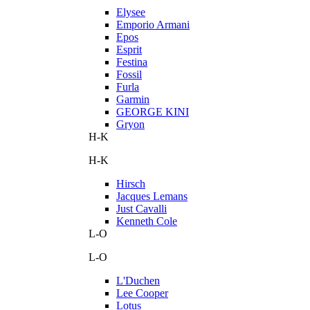
Elysee
Emporio Armani
Epos
Esprit
Festina
Fossil
Furla
Garmin
GEORGE KINI
Gryon
H-K
H-K
Hirsch
Jacques Lemans
Just Cavalli
Kenneth Cole
L-O
L-O
L'Duchen
Lee Cooper
Lotus