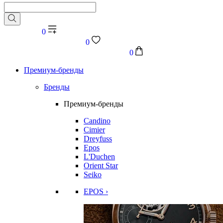
0
0
0
Премиум-бренды
Бренды
Премиум-бренды
Candino
Cimier
Dreyfuss
Epos
L'Duchen
Orient Star
Seiko
EPOS ›