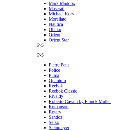
Mark Maddox
Maserati
Michael Kors
Morellato
Nautica
Obaku
Orient
Orient Star
P-S
P-S
Pierre Petit
Police
Puma
Quantum
Reebok
Reebok Classic
Rivaldy
Roberto Cavalli by Franck Muller
Romanson
Rotary
Sandoz
Seiko
Steinmeyer