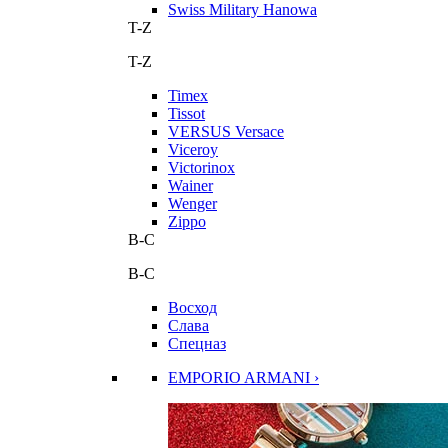
Swiss Military Hanowa
T-Z
T-Z
Timex
Tissot
VERSUS Versace
Viceroy
Victorinox
Wainer
Wenger
Zippo
В-С
В-С
Восход
Слава
Спецназ
EMPORIO ARMANI ›