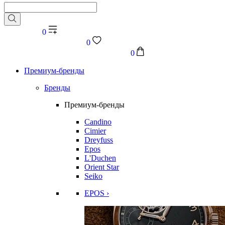
0
0
0
Премиум-бренды
Бренды
Премиум-бренды
Candino
Cimier
Dreyfuss
Epos
L'Duchen
Orient Star
Seiko
EPOS ›