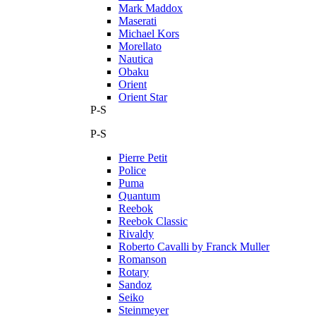
Mark Maddox
Maserati
Michael Kors
Morellato
Nautica
Obaku
Orient
Orient Star
P-S
P-S
Pierre Petit
Police
Puma
Quantum
Reebok
Reebok Classic
Rivaldy
Roberto Cavalli by Franck Muller
Romanson
Rotary
Sandoz
Seiko
Steinmeyer