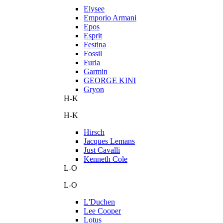
Elysee
Emporio Armani
Epos
Esprit
Festina
Fossil
Furla
Garmin
GEORGE KINI
Gryon
H-K
H-K
Hirsch
Jacques Lemans
Just Cavalli
Kenneth Cole
L-O
L-O
L'Duchen
Lee Cooper
Lotus