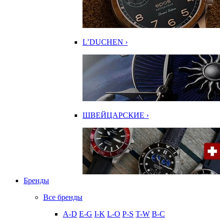
L’DUCHEN ›
ШВЕЙЦАРСКИЕ ›
Бренды
Все бренды
A-D
E-G
I-K
L-O
P-S
T-W
В-С