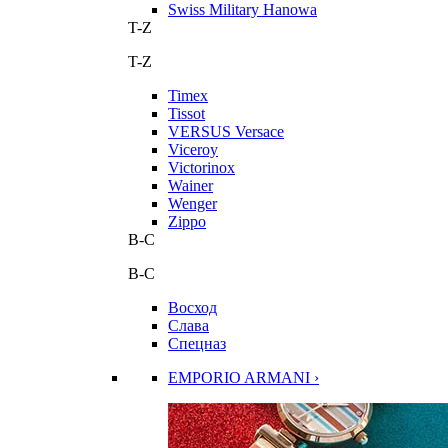
Swiss Military Hanowa
T-Z
T-Z
Timex
Tissot
VERSUS Versace
Viceroy
Victorinox
Wainer
Wenger
Zippo
В-С
В-С
Восход
Слава
Спецназ
EMPORIO ARMANI ›