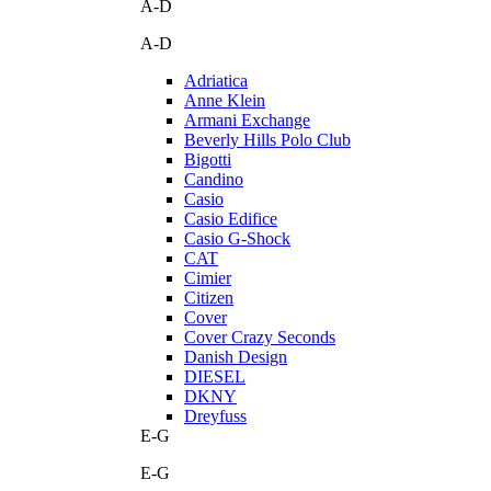
A-D
A-D
Adriatica
Anne Klein
Armani Exchange
Beverly Hills Polo Club
Bigotti
Candino
Casio
Casio Edifice
Casio G-Shock
CAT
Cimier
Citizen
Cover
Cover Crazy Seconds
Danish Design
DIESEL
DKNY
Dreyfuss
E-G
E-G