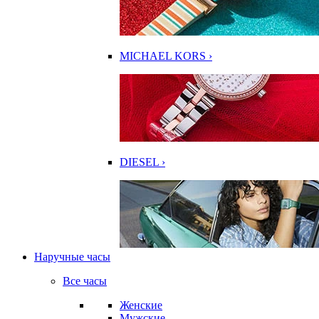
MICHAEL KORS ›
DIESEL ›
Наручные часы
Все часы
Женские
Мужские