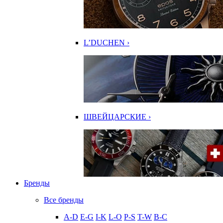
L’DUCHEN ›
ШВЕЙЦАРСКИЕ ›
Бренды
Все бренды
A-D
E-G
I-K
L-O
P-S
T-W
В-С