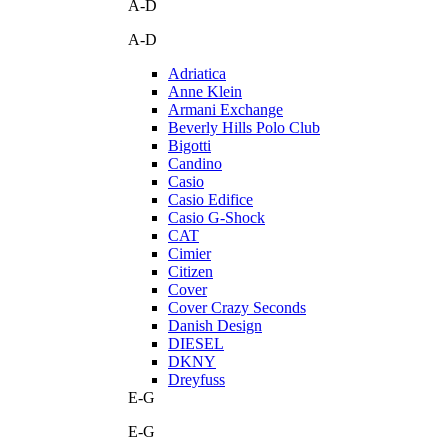
A-D
A-D
Adriatica
Anne Klein
Armani Exchange
Beverly Hills Polo Club
Bigotti
Candino
Casio
Casio Edifice
Casio G-Shock
CAT
Cimier
Citizen
Cover
Cover Crazy Seconds
Danish Design
DIESEL
DKNY
Dreyfuss
E-G
E-G