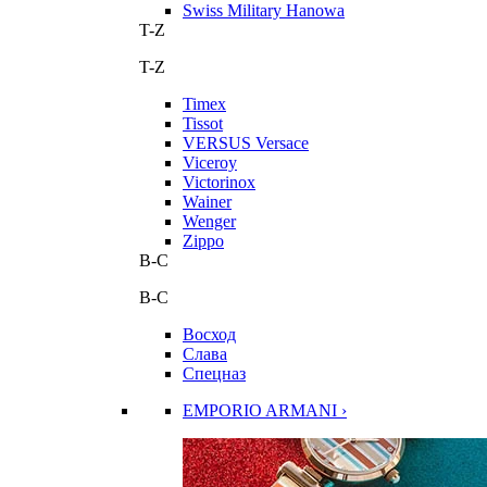
Swiss Military Hanowa
T-Z
T-Z
Timex
Tissot
VERSUS Versace
Viceroy
Victorinox
Wainer
Wenger
Zippo
В-С
В-С
Восход
Слава
Спецназ
EMPORIO ARMANI ›