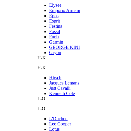
Elysee
Emporio Armani
Epos
Esprit
Festina
Fossil
Furla
Garmin
GEORGE KINI
Gryon
H-K
H-K
Hirsch
Jacques Lemans
Just Cavalli
Kenneth Cole
L-O
L-O
L'Duchen
Lee Cooper
Lotus