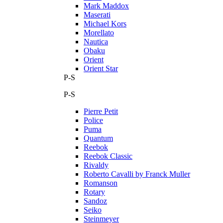
Mark Maddox
Maserati
Michael Kors
Morellato
Nautica
Obaku
Orient
Orient Star
P-S
P-S
Pierre Petit
Police
Puma
Quantum
Reebok
Reebok Classic
Rivaldy
Roberto Cavalli by Franck Muller
Romanson
Rotary
Sandoz
Seiko
Steinmeyer