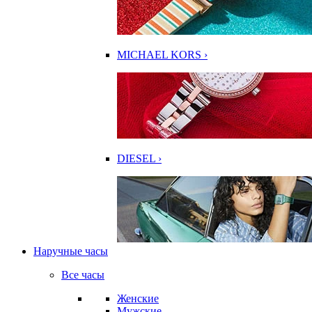
MICHAEL KORS ›
DIESEL ›
Наручные часы
Все часы
Женские
Мужские