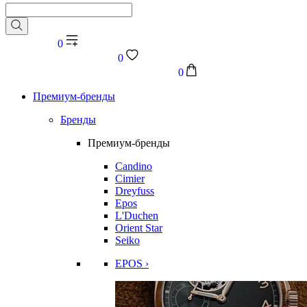
0
0
0
Премиум-бренды
Бренды
Премиум-бренды
Candino
Cimier
Dreyfuss
Epos
L'Duchen
Orient Star
Seiko
EPOS ›